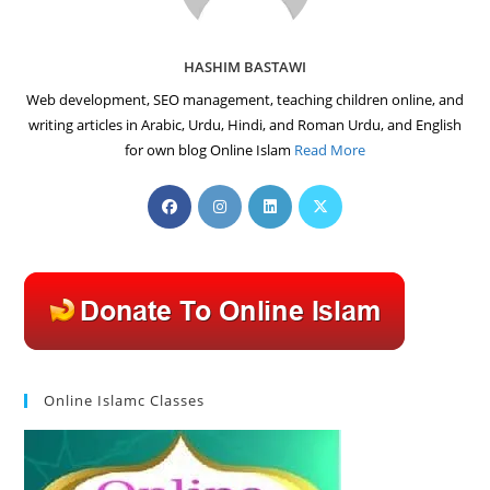
HASHIM BASTAWI
Web development, SEO management, teaching children online, and
writing articles in Arabic, Urdu, Hindi, and Roman Urdu, and English
for own blog Online Islam
Read More
Opens
Opens
Opens
Opens
in
in
in
in
a
a
a
a
new
new
new
new
tab
tab
tab
tab
Online Islamc Classes