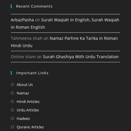
Recent Comments
ArbazPasha
on
Surah Waqiah In English, Surah Waqiah
In Roman English
Tahmeena shah
on
Namaz Parhne Ka Tarika in Roman
Hindi Urdu
Online Islam
on
Surah Ghashiya With Urdu Translation
Important Links
Opens
About Us
in
Opens
Namaz
a
in
Opens
Hindi Articles
new
a
in
Opens
Urdu Articles
tab
new
a
in
Opens
Hadees
tab
new
a
in
Opens
Quranic Articles
tab