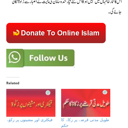
اس کا شمار خام مال میں نہیں ہوگا اس لئے تیار شدہ سامان کی مالیت کے اعتبار سے زکوٰۃ نکالی
جائے گی۔
Related
طویل مدتی قرضے پر زکاۃ كا
فیکٹری اور مشینوں پر زکوٰۃ
حكم