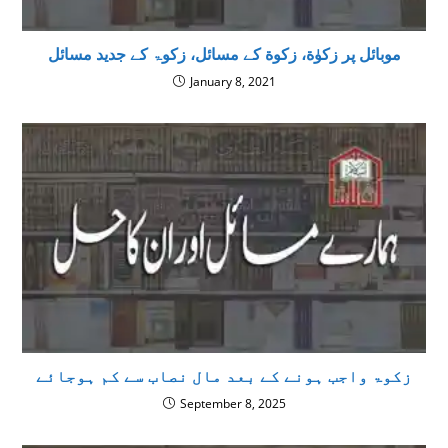
موبائل پر زکوٰة، زكوة كے مسائل، زکوۃ کے جدید مسائل
January 8, 2021
زکوۃ واجب ہونے کے بعد مال نصاب سے کم ہوجائے
September 8, 2025