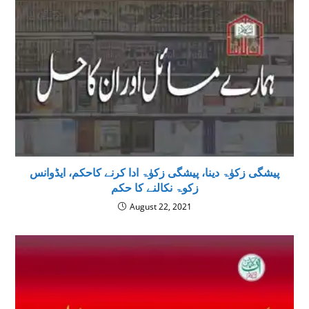
پیشگی زکوٰۃ دینا، پیشگی زکوٰۃ ادا کرنے کاحکم، ایڈوانس
زکوۃ نکالنے کا حکم
August 22, 2021