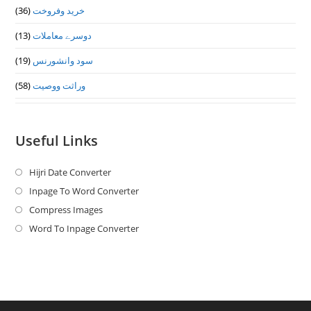
(36)
خرید وفروخت
(13)
دوسرے معاملات
(19)
سود وانشورنس
(58)
وراثت ووصيت
Useful Links
Hijri Date Converter
Opens
in
Inpage To Word Converter
Opens
a
in
Compress Images
Opens
new
a
in
Word To Inpage Converter
Opens
tab
new
a
in
tab
new
a
tab
new
tab