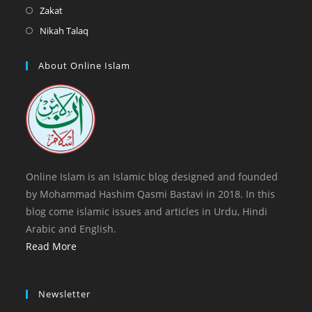
new
a
in
Opens
Zakat
tab
new
a
in
Opens
Nikah Talaq
tab
new
a
in
tab
new
a
About Online Islam
tab
new
tab
Online Islam is an Islamic blog designed and founded
by Mohammad Hashim Qasmi Bastavi in 2018. In this
blog come islamic issues and articles in Urdu, Hindi
Arabic and English.
Read More
Newsletter