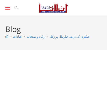
Skip
to
content
Blog
>
عبادات
>
زکاة و صدقات
>
فیکٹری کے ذریعے تیارمال پر زکاۃ