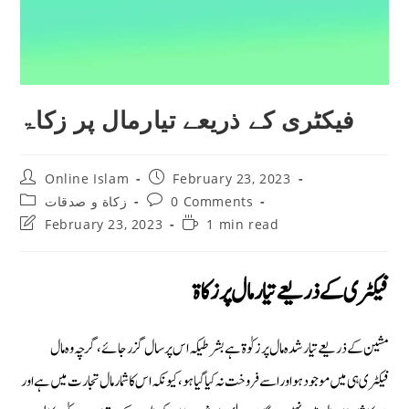
فیکٹری کے ذریعے تیارمال پر زکاۃ
Post
Post
Online Islam
February 23, 2023
author:
published:
Post
Post
زکاة و صدقات
0 Comments
category:
comments:
Post
Reading
February 23, 2023
1 min read
last
time:
modified:
فیکٹری کے ذریعے تیارمال پر زکاۃ
مشین کے ذریعے تیار شدہ مال پر زکوٰۃ ہے بشرطیکہ اس پر سال گزر جائے، گرچہ وہ مال
فیکٹری ہی میں موجود ہو اور اسے فروخت نہ کیاگیا ہو، کیونکہ اس کا شمار مال تجارت میں ہے اور