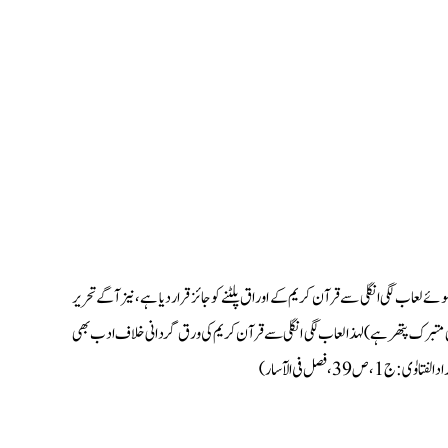
 لعاب لگی انگلی سے قرآن کریم کے اوراق پلٹنے کو جائز قرار دیا ہے، نیز آگے تحریر
سود بھی متبرک پتھر ہے) لہذا لعاب لگی انگلی سے قرآن کریم کی ورق گردانی خلاف ادب بھی
3، فصل فی الآسار