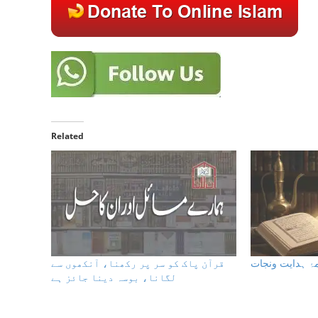
Related
ٔ ہدایت ونجات
قرآن پاک کو سر پر رکھنا، آنکھوں سے
لگانا، بوسہ دینا جائز ہے