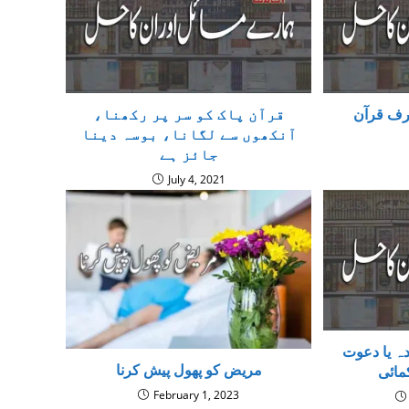
ف قرآن
قرآن پاک کو سر پر رکھنا،
آنکھوں سے لگانا، بوسہ دینا
جائز ہے
July 4, 2021
دہ یا دعوت
مریض کو پھول پیش کرنا
مائی
February 1, 2023