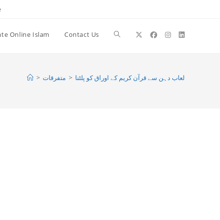
e
te Online Islam
Contact Us
Toggle
website
>
متفرقات
>
لعاب دہن سے قرآن کریم کے اوراق کو پلٹنا
search