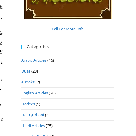
قا
مط)
Call For More Info
فق
غ،
Categories
Arabic Articles
(46)
باب)
Duas
(23)
وع
eBooks
(7)
ا)
English Articles
(20)
وا
Hadees
(9)
Hajj Qurbani
(2)
تاريخ
Hindi Articles
(25)