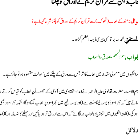
اب دہن سے قرآن کریم کے اوراق کو پلٹنا
منھ کے لعاب ( تھوک) سے قرآن کریم کے اوراق کو پلٹنا شرعاً کیسا ہے؟
وال
محمد صابر قاسمی بیری ڈیہہ اعظم گڑھ۔
مستفتي
باسم الملهم للصدق والصواب
جواب
ر انگلیوں میں معمولی مقدار میں لعاب کا اثر جس سے ورق کے پلٹنے میں سہولت مقصود ہو تو جائز ہے۔
یم الامت حضرت تھانوی علیہ الرحمہ نے امداد الفتاوی میں آدمی کے جھوٹے پر لعاب کو قیاس کرتے ہوئے
ماتے ہیں کہ حجر اسود کا بوسہ لینا سنت ہے (اور بوسہ لینے میں حجر اسود پر لعاب لگتا ہوگا، جبکہ حجر ا
 ہوگی، (البتہ انگلیوں میں اتنا زیادہ لعاب نہ لگائے کہ اس سے اوراق تر ہوجائیں اور پھٹنے کا اندیشہ ہو) (امداد الفتاوٰی: ج1،ص9
دلائل