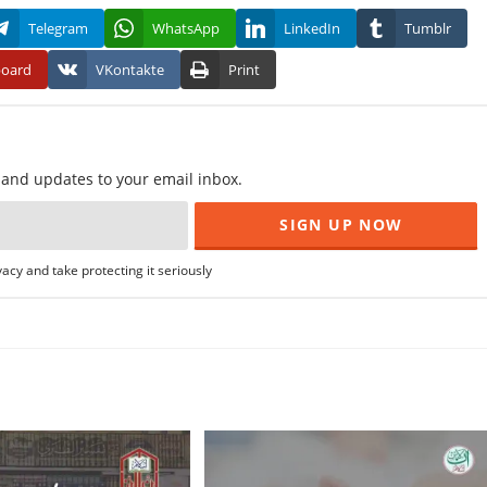
Telegram
WhatsApp
LinkedIn
Tumblr
board
VKontakte
Print
f and updates to your email inbox.
acy and take protecting it seriously