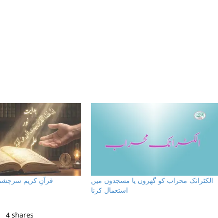
الکٹرانک محراب کو گھروں یا مسجدوں میں
قرآنِ کریم سرچشمہ
استعمال کرنا
4
shares