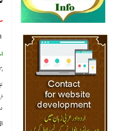
لع
س:
ال
ال
اگ
حک
فر
نہ)
ال