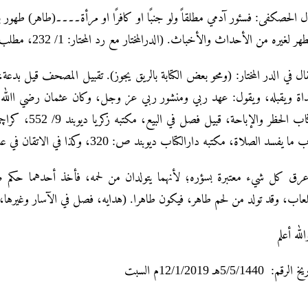
ل الحصکفی: فسئور آدمي مطلقاً ولو جنبًا او کافرًا او مرأة۔۔۔۔(طاهر) طھور 
هر لغیره من الأحداث والأخباث. (الدرالمختار مع رد المحتار: 1/ 232، مطلب فی السئور
ال في الدر المختار: (ومحو بعض الكتابة بالريق يجوز). تقبیل المصحف قیل
داة ویقبله، ویقول: عهد ربي ومنشور ربي عز وجل، وکان عثمان رضي اﷲ ع
 ما یفسد الصلاة، مکتبه دارالکتاب دیوبند ص: 320، وکذا في الاتقان في علوم القرآن، فصل في آداب کتابته، مطبوعه دارالفکر 2/172
رق کل شيء معتبرة بسؤره؛ لأنهما یتولدان من لحمه، فأخذ أحدهما حکم صاحب
للعاب، وقد تولد من لحم طاهر، فیکون طاهرا. (هدایه، فصل في الآسار وغیرها، أشرفي دیوبند 1/
لله أعلم
 الرقم: 5/5/1440هـ 12/1/2019م السبت