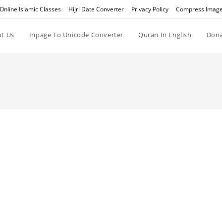
Online Islamic Classes
Hijri Date Converter
Privacy Policy
Compress Imag
t Us
Inpage To Unicode Converter
Quran In English
Dona