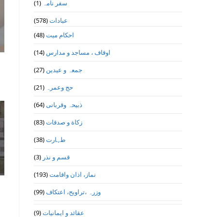
(1)
سفر نامہ
(578)
عبادات
(48)
احکام میت
(14)
اوقاف ، مساجد و مدارس
(27)
جمعہ و عیدین
(21)
حج وعمرہ
(64)
ذبیحہ وقربانی
(83)
زکاة و صدقات
(38)
طہارت
(3)
قسم و نذر
(193)
نماز، اذان واقامت
(99)
وزرہ ،تراويح، اعتكاف
(9)
عقائد و ایمانیات