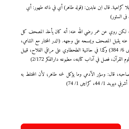
بلا کراھیة. قال ابن عابدین: (قوله طاهر) أي في ذاته طهور: أي
 بدعة، لکن روي عن عمر رضي ﷲ عنه: أنه کان یأخذ المصحف کل
نه یقبل المصحف ویمسحه علی وجهه. (الدر المختار مع الشامي
کتاب الحظر والإباحة، قبیل فصل في البیع، مکتبه زکریا دیوبند 9/ 552، کراچی 6/ 384) وکذا في حاشیة الطحطاوي علی مراقي الفلاح، قبیل
ه، قال: وسؤر الآدمي وما یؤکل لحمه طاهر؛ لأن المختلط به
 44، کراچی 1/ 74