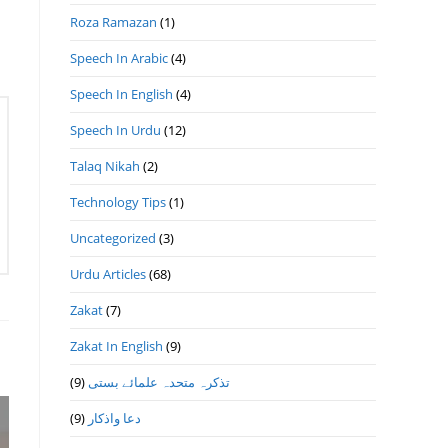
Roza Ramazan
(1)
Speech In Arabic
(4)
Speech In English
(4)
Speech In Urdu
(12)
Talaq Nikah
(2)
Technology Tips
(1)
Uncategorized
(3)
Urdu Articles
(68)
Zakat
(7)
Zakat In English
(9)
(9)
تذكرہ متحدہ علمائے بستى
(9)
دعا واذكار