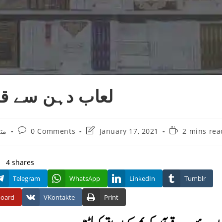
لعاب دہن سے قرآ
Post
Post
Reading
مت
0 Comments
January 17, 2021
2 mins rea
comments:
last
time:
modified:
4
shares
Telegram
WhatsApp
LinkedIn
Tumblr
board
VKontakte
Print