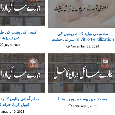
کسی کی پشت کی طر
مصنوعی تولید كے طريقوں كى
شریف پڑھنا
شرعى حيثيت In Vitro Fertilization
July 4, 2021
November 23, 2024
مسجد میں یوم جمہوریہ منانا
حرام آمدنی والوں کا چن
قبول کرنا، حرام ک
February 8, 2021
January 10, 2021