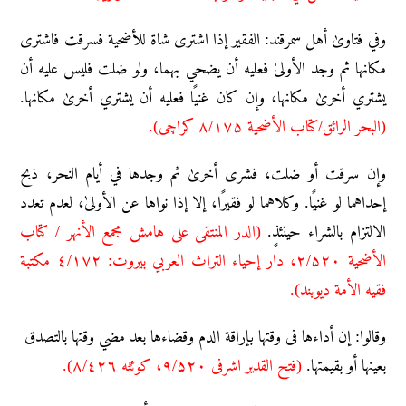
وفي فتاویٰ أهل سمرقند: الفقیر إذا اشتری شاة للأضحیة فسرقت فاشتری
مکانها ثم وجد الأولیٰ فعلیه أن یضحي بهما، ولو ضلت فلیس علیه أن
یشتري أخریٰ مکانها، وإن کان غنیًا فعلیه أن یشتري أخریٰ مکانها.
(البحر الرائق/کتاب الأضحیة ۸/۱۷۵ کراچی).
وإن سرقت أو ضلت، فشری أخریٰ ثم وجدها في أیام النحر، ذبح
إحداهما لو غنیًا. وکلاهما لو فقیرًا، إلا إذا نواها عن الأولیٰ، لعدم تعدد
الالتزام بالشراء حینئذٍ.
(الدر المنتقی علی هامش مجمع الأنهر / کتاب
الأضحیة ۲/۵۲۰، دار إحیاء التراث العربي بیروت: ٤/۱۷۲ مکتبة
فقیه الأمة دیوبند).
وقالوا: إن أداءها فی وقتها بإراقة الدم وقضاءها بعد مضي وقتها بالتصدق
بعینها أو بقیمتها.
(فتح القدیر اشرفی ۹/۵۲۰، کوئٹه ۸/٤۲٦).