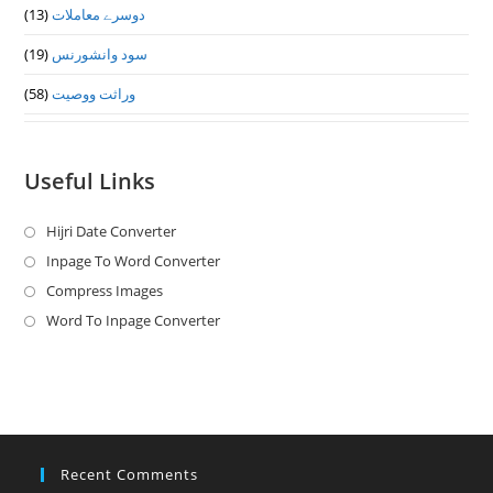
دوسرے معاملات
(13)
سود وانشورنس
(19)
وراثت ووصيت
(58)
Useful Links
Hijri Date Converter
Opens
in
Inpage To Word Converter
Opens
a
in
Compress Images
Opens
new
a
in
Word To Inpage Converter
Opens
tab
new
a
in
tab
new
a
tab
new
tab
Recent Comments