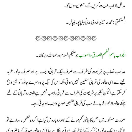
مدلل جواب عنایت کریں گے، ممنون ہوں گا۔
المستفتی : محمد طاسین ندوی مدنی جلپا پور نیپال۔
۞۞۞۞۞۞۞۞۞۞۞
الجواب باسم الملهم للصدق والصواب:
وعليكم السلام و رحمۃ اللہ و برکاتہ۔
صاحب نصاب پر شریعت کی طرف سے صرف ایک قربانی واجب ہے اور صرف جانور خرید
لینے سے اسی جانور کی قربانی متعین نہیں ہوتی بلکہ اس کی جگہ پر دوسرے جانور کو بھی ذبح
کرسکتا ہے؛ لیکن فقیر پر شریعت کی طرف سے قربانی واجب نہیں ہے البتہ وہ قربانی کے لئے
جتنے جانور از خود خرید لے سب کی قربانی متعین طور پر واجب ہوجاتی ہے۔
صورت مسئولہ میں جس کا جانور گم ہونے کے بعد دوبارہ مل گیا ہے اگر وہ شخص مالدار ہے تو
چونکہ وہ ایک جانور ذبح کر کے اپنا فریضہ پورا کرچکا ہے لہذا اس جانور صدقہ کرنا ضروری