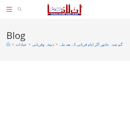
Skip
to
content
Blog
ی کا گم شدہ جانور اگر ایام قربانی کے بعد ملے
>
ذبیحہ وقربانی
>
عبادات
>