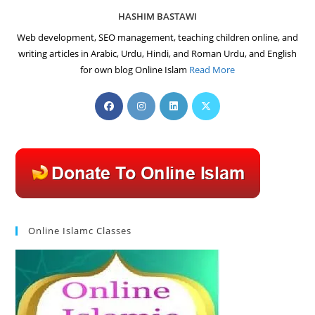
HASHIM BASTAWI
Web development, SEO management, teaching children online, and
writing articles in Arabic, Urdu, Hindi, and Roman Urdu, and English
for own blog Online Islam
Read More
Opens
Opens
Opens
Opens
in
in
in
in
a
a
a
a
new
new
new
new
tab
tab
tab
tab
Online Islamc Classes