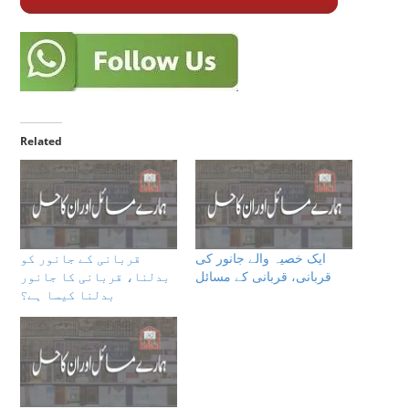
Related
ایک خصیہ والے جانور کی
قربانی کے جانور کو
قربانی، قربانى كے مسائل
بدلنا، قربانی کا جانور
بدلنا کیسا ہے؟