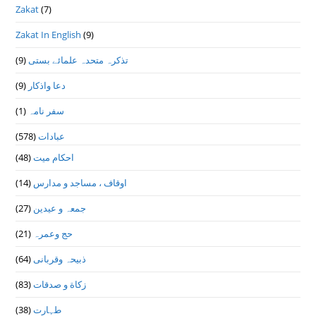
Zakat
(7)
Zakat In English
(9)
تذكرہ متحدہ علمائے بستى
(9)
دعا واذكار
(9)
سفر نامہ
(1)
عبادات
(578)
احکام میت
(48)
اوقاف ، مساجد و مدارس
(14)
جمعہ و عیدین
(27)
حج وعمرہ
(21)
ذبیحہ وقربانی
(64)
زکاة و صدقات
(83)
طہارت
(38)