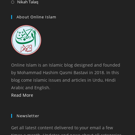
in
Opens
Nikah Talaq
tab
new
a
in
tab
new
a
About Online Islam
tab
new
tab
Online Islam is an Islamic blog designed and founded
by Mohammad Hashim Qasmi Bastavi in 2018. In this
blog come islamic issues and articles in Urdu, Hindi
Arabic and English.
Read More
Newsletter
Get all latest content delivered to your email a few