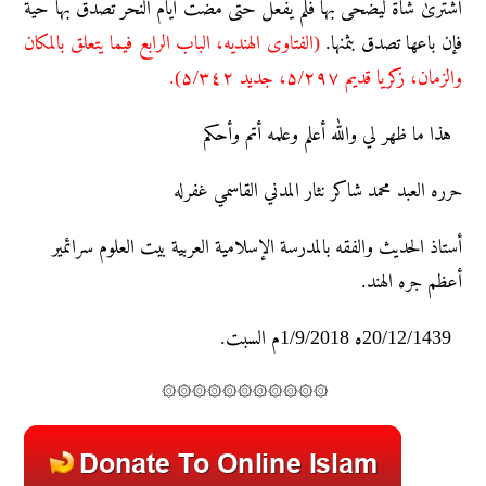
اشتریٰ شاة لیضحی بها فلم یفعل حتی مضت أیام النحر تصدق بها حیة
فإن باعها تصدق بثمنها.
(الفتاوى الهندیه، الباب الرابع فیما یتعلق بالمکان
والزمان، زکریا قدیم ۵/۲۹۷، جدید ۵/۳٤۲).
هذا ما ظهر لي والله أعلم وعلمه أتم وأحكم
حرره العبد محمد شاکر نثار المدني القاسمي غفرله
أستاذ الحديث والفقه بالمدرسة الإسلامية العربية بيت العلوم سرائمير
أعظم جره الهند.
20/12/1439ه 1/9/2018م السبت.
۞۞۞۞۞۞۞۞۞۞۞