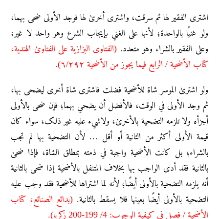
اشتری الفقیر لها ثم سرقت، واشتری أخریٰ لها فوجد الأولی ضحی بهما،
ولو غنیًا بالواحدة؛ لأنها علی الغني بإیجاب الشرع وهو واحد لا غیر،
وعلی الفقیر بالشراء وهو متعدد.
(الفتاوی البزازیة علی الفتاویٰ الهندیة،
کتاب الأضحیة / الرابع فیما یجوز من الأضحیة ٦/۲۹۲).
ولو اشتریٰ الموسر شاة للأضحیة فضلت فاشتری شاة أخری لیضحی بها،
ثم وجد الأولی في الوقت، فالأفضل أن یضحي بهما؛ فإن ضحی بالأولی
أجزأه ولا تلزمه التضحیة بالأخریٰ، ولاشيء علیه غیر ذلک، سواء کان
قیمة الأولی أکثر من الثانیة أو أقل … لأن التضحیة بها لم تجب
بالشراء؛ بل کانت الأضحیة واجبة في ذمته بمطلق الشاة، فإذا ضحیٰ
بالثانیة فقد أدی الواجب بها بخلاف المتنفل بالأضحیة إذا ضحی بالثانیة
أنه یلزمه التضحیة بالأولی أیضًا؛ لأنه لما اشتراها للأضحیة فقد وجب علیه
التضحیة بالأولی أیضًا بعینها فلا یسقط بالثانیة.
(بدائع الصنائع، کتاب
الأضحیة / فصل في کیفیة الوجوب: 4/ 199-200 زکریا).