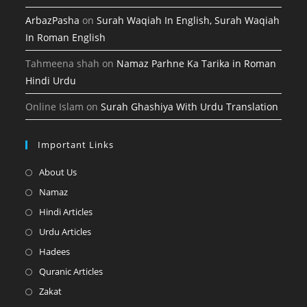
ArbazPasha
on
Surah Waqiah In English, Surah Waqiah
In Roman English
Tahmeena shah
on
Namaz Parhne Ka Tarika in Roman
Hindi Urdu
Online Islam
on
Surah Ghashiya With Urdu Translation
Important Links
Opens
About Us
in
Opens
Namaz
a
in
Opens
Hindi Articles
new
a
in
Opens
Urdu Articles
tab
new
a
in
Opens
Hadees
tab
new
a
in
Opens
Quranic Articles
tab
new
a
in
Opens
Zakat
tab
new
a