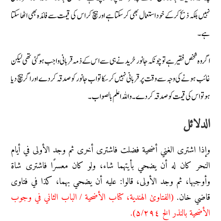
نہیں بلکہ ذبح کرکے خود استعمال بھی کرسکتا ہے اور بیچ کر اس کی قیمت سے فائدہ بھی اٹھا سکتا
ہے۔
اگر وہ شخص فقیر ہے تو چونکہ جانور خریدنے ہی سے اس کے ذمہ قربانی واجب ہوگئی تھی لیکن
غائب ہونے کی وجہ سے وقت پر قربانی نہیں کرسکا تو اب جانور کو صدقہ کردے اور اگر بیچ دیا
ہو تو اس کی قیمت کو صدقہ کردے ۔واللہ اعلم بالصواب۔
الدلائل
وإذا اشتری الغني أضحیة فضلت فاشتری أخری ثم وجد الأولی في أیام
النحر کان له أن یضحي بأیتهما شاء، ولو کان معسرًا فاشتری شاة
وأوجبها، ثم وجد الأولی، قالوا: علیه أن یضحي بهما، کذا في فتاوی
قاضي خان.
(الفتاویٰ الهندیة، کتاب الأضحیة / الباب الثاني في وجوب
الأضحیة بالنذر الخ ۵/۲۹٤).