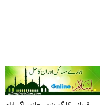
قربانی کا گم شدہ جانور اگر ایام