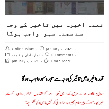
قعدہ اخيرہ میں تاخیر کی وجہ
سے سجدہ سہو واجب ہوگا
Post
Post
Online Islam
January 2, 2021
author:
published:
Post
Post
نماز، اذان واقامت
0 Comments
category:
comments:
Post
Reading
January 2, 2021
1 min read
last
time:
modified:
قعدہ اخيرہ میں تاخیر کی وجہ سے سجدہ سہو واجب ہوگا
سوال: حافظ صاحب دوسری رکعت میں کھڑے ہوگئے مقتدیوں نے لقمہ دیا تو بیٹھ گئے، پھر
بغیر سجدہ سہو کے بغير سلام پھیر دیا، نماز ہوئی کہ نہیں؟ اس کا کیا حکم ہے؟