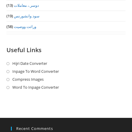
(13)
دوسرے معاملات
(19)
سود وانشورنس
(58)
وراثت ووصيت
Useful Links
Hijri Date Converter
Opens
in
Inpage To Word Converter
Opens
a
in
Compress Images
Opens
new
a
in
Word To Inpage Converter
Opens
tab
new
a
in
tab
new
a
tab
new
tab
Recent Comments