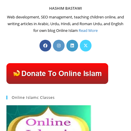
HASHIM BASTAWI
Web development, SEO management, teaching children online, and
writing articles in Arabic, Urdu, Hindi, and Roman Urdu, and English
for own blog Online Islam
Read More
Opens
Opens
Opens
Opens
in
in
in
in
a
a
a
a
new
new
new
new
tab
tab
tab
tab
Online Islamc Classes