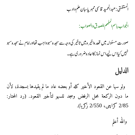
المستفتی : عبد الحميد قاسمی ممبر پاسبان علم وادب
الجواب باسم الملهم للصدق والصواب:
صورت مسئولہ میں قعدہ اخیرہ میں تاخیر کی وجہ سے سجدہ سہو واجب تھا اور امام نے سجدہ سہو
نہیں کیا اس لیے اس نماز کا اعادہ ضروری ہے۔
الدليل
ولو سها عن القعود الأخیر کله أو بعضه عاد ما لم یقیدها بسجدة؛ لأن
ما دون الرکعة محل الرفض وسجد للسهو لتأخیر القعود. (رد المحتار:
2/85 کراچی، 2/550 زکریا).
والله أعلم