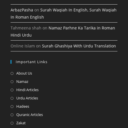
ArbazPasha
on
Surah Waqiah In English, Surah Waqiah
In Roman English
Tahmeena shah
on
Namaz Parhne Ka Tarika in Roman
Hindi Urdu
Online Islam
on
Surah Ghashiya With Urdu Translation
Important Links
Opens
About Us
in
Opens
Namaz
a
in
Opens
Hindi Articles
new
a
in
Opens
Urdu Articles
tab
new
a
in
Opens
Hadees
tab
new
a
in
Opens
Quranic Articles
tab
new
a
in
Opens
Zakat
tab
new