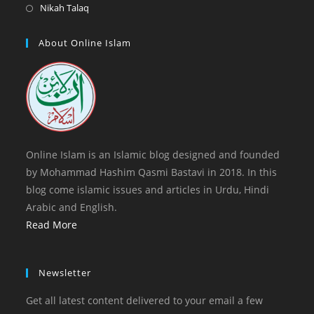
a
in
Opens
Nikah Talaq
tab
new
a
in
tab
new
a
About Online Islam
tab
new
tab
Online Islam is an Islamic blog designed and founded
by Mohammad Hashim Qasmi Bastavi in 2018. In this
blog come islamic issues and articles in Urdu, Hindi
Arabic and English.
Read More
Newsletter
Get all latest content delivered to your email a few