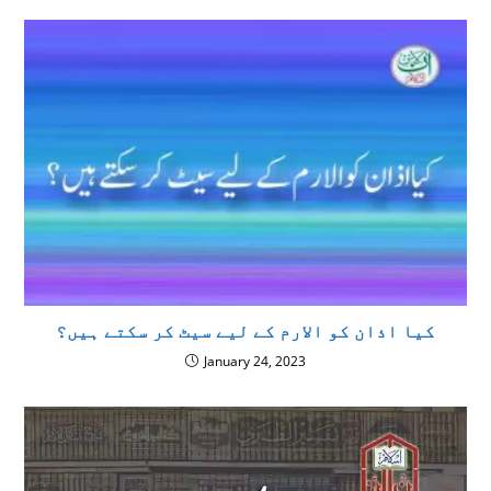
كيا اذان كو الارم كے ليے سيٹ كر سكتے ہيں؟
January 24, 2023