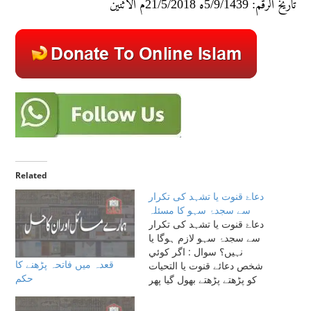
تاريخ الرقم: 5/9/1439ه 21/5/2018م الاثنين
Related
دعاۓ قنوت یا تشہد کی تکرار
سے سجدۂ سہو کا مسئلہ
دعاۓ قنوت یا تشہد کی تکرار
سے سجدۂ سہو لازم ہوگا یا
نہیں؟ سوال : اگر کوئي
قعدہ میں فاتحہ پڑھنے کا
شخص دعائے قنوت یا التحیات
حکم
کو پڑھتے پڑھتے بھول گیا پھر
لوٹایا پھر بھی یاد نہیں آیا، پھر
لوٹایا اور ایسا تین چارمرتبہ