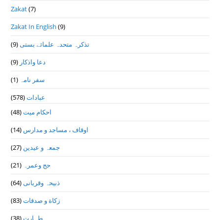
Zakat
(7)
Zakat In English
(9)
(9)
تذكرہ متحدہ علمائے بستى
(9)
دعا واذكار
(1)
سفر نامہ
(578)
عبادات
(48)
احکام میت
(14)
اوقاف ، مساجد و مدارس
(27)
جمعہ و عیدین
(21)
حج وعمرہ
(64)
ذبیحہ وقربانی
(83)
زکاة و صدقات
(38)
طہارت