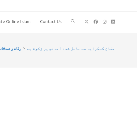
e
te Online Islam
Contact Us
Toggle
website
زکاة و صدقات
>
مكان كےكرايہ سے حاصل شده آمدنى پر زكوة ہے
search