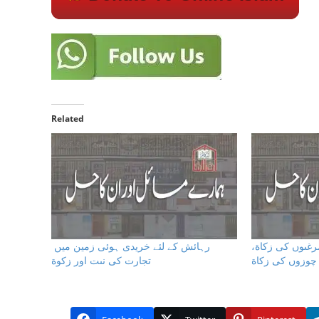
Related
مرغىوں كى زكاة
رہائش کے لئے خریدی ہوئی زمین میں
چوزوں كى زكاة
تجارت كى نىت اور زكوة