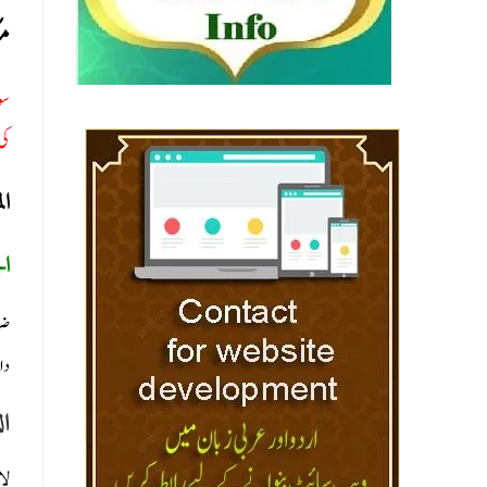
مك
سو
کی
ا:
ال
ضر
دارالعلو)
ال
ل)