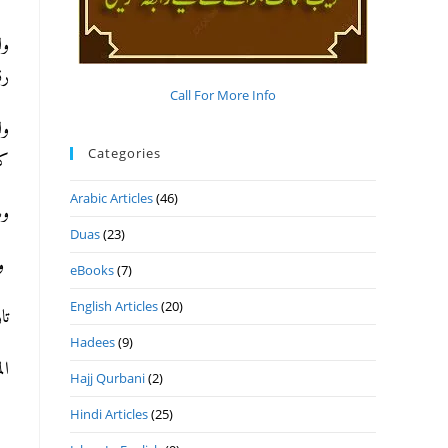
رقم)
Call For More Info
Categories
ک)
Arabic Articles
(46)
).
Duas
(23)
وا
eBooks
(7)
English Articles
(20)
تاريخ.
Hadees
(9)
ا.
Hajj Qurbani
(2)
Hindi Articles
(25)