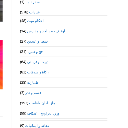
(1)
سفر نامہ
(578)
عبادات
(48)
احکام میت
(14)
اوقاف ، مساجد و مدارس
(27)
جمعہ و عیدین
(21)
حج وعمرہ
(64)
ذبیحہ وقربانی
(83)
زکاة و صدقات
(38)
طہارت
(3)
قسم و نذر
(193)
نماز، اذان واقامت
(99)
وزرہ ،تراويح، اعتكاف
(9)
عقائد و ایمانیات