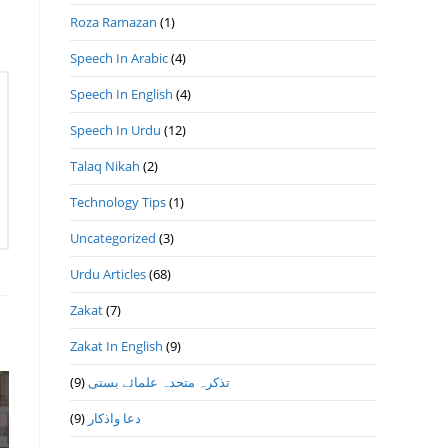
Roza Ramazan
(1)
Speech In Arabic
(4)
Speech In English
(4)
Speech In Urdu
(12)
Talaq Nikah
(2)
Technology Tips
(1)
Uncategorized
(3)
Urdu Articles
(68)
Zakat
(7)
Zakat In English
(9)
(9)
تذكرہ متحدہ علمائے بستى
(9)
دعا واذكار