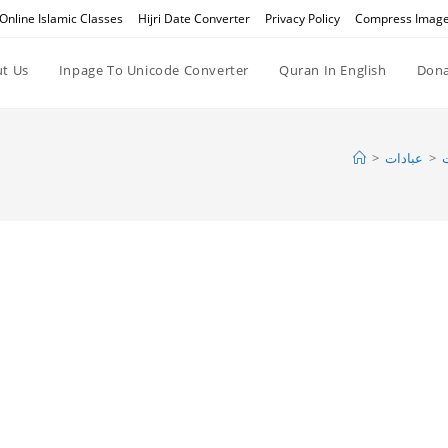
Online Islamic Classes
Hijri Date Converter
Privacy Policy
Compress Imag
t Us
Inpage To Unicode Converter
Quran In English
Dona
>
عبادات
>