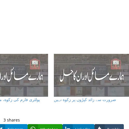
ضرورت سے زائد کپڑوں پر زکوة نہیں
پولٹری فارم کی زکوة، ،
3
shares