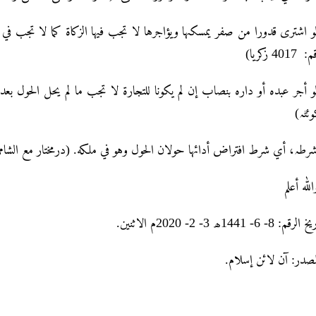
: 4017 زکریا
وئٹہ
وشرطہ، أي شرط افتراض أدائہا حولان الحول وہو في ملکه. (درمختار مع الشامي 186
لله أعلم
 الرقم: 8- 6- 1441ھ 3- 2- 2020م الاثنین
لمصدر: آن لائن إسلام