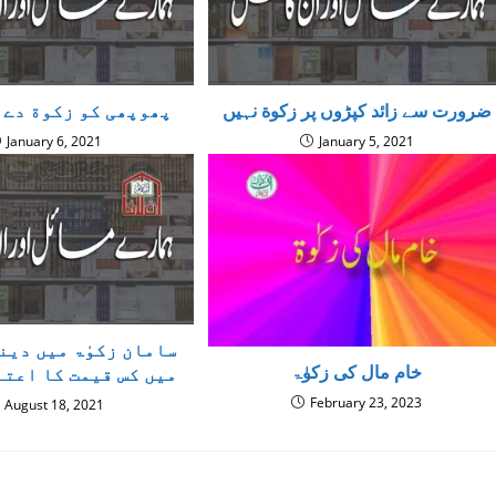
ضرورت سے زائد کپڑوں پر زکوة نہیں
پھوپھی کو زکوة دے 
January 6, 2021
January 5, 2021
سامان زکوٰۃ میں دین
خام مال کی زکوٰۃ
میں کس قیمت کا اعتب
February 23, 2023
August 18, 2021