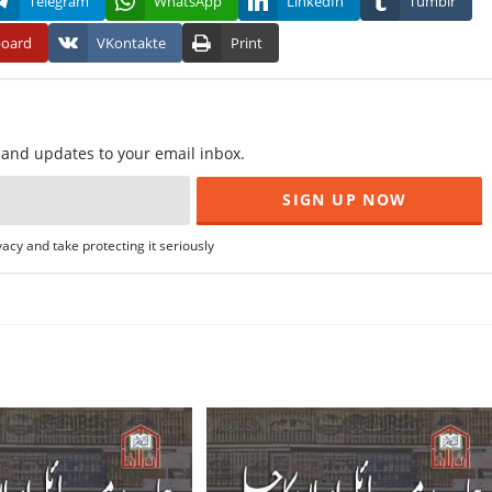
Telegram
WhatsApp
LinkedIn
Tumblr
board
VKontakte
Print
f and updates to your email inbox.
acy and take protecting it seriously