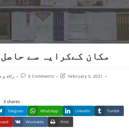
مكان كےكرايہ سے حاصل 
Post
Post
زکاة و 
0 Comments
February 5, 2021
comments:
last
modified:
3
shares
Telegram
WhatsApp
LinkedIn
Tumblr
board
VKontakte
Print