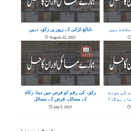
سکتے ہیں
نابالغ لڑکی کے زیور پر زکوٰۃ نہیں
August 22, 2021
ے کی صورت
زکوٰۃ کی رقم کو قرض میں دینا، زكاة
ار ہوگا؟
كے مسائل، قرض كے مسائل
July 5, 2021