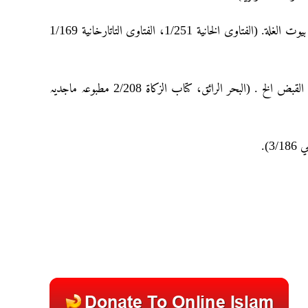
ولو اشتری قدورا من صفر یمسکہا ویؤاجرہا لا تجب فیها الزکاة کما لا تجب في بیوت الغلة. (الفتاوی الخانیة 1/251، الفتاوی التاتارخانیة 1/169
ولو أجر عبدہ أو دارہ بنصاب إن لم یکونا للتجارة لا تجب ما لم یحل الحول بعد القبض الخ . (البحر الرائق، کتاب الزکاة 2/208 مطبوعہ ماجدیہ
3/