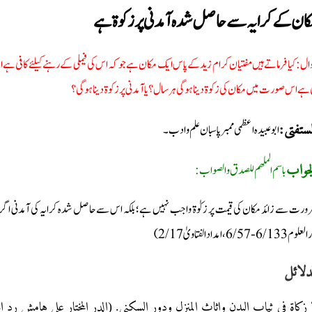
ان كےكرايہ سے حاصل شده آمدنى پر زكوة ہے
ال: کیا فرماتے ہیں مفتیان کرام زید کے پاس ایک مکان ہے جو کہ اس کی فیملی کے رہنے کیلئے کافی ہے 
 ہے اس صورت میں مکان کی زکوة دینا ہوگی ہر سال؟ یا آمدنی پر زکوة دینا ہوگی؟
ابو عبیدہ اعظمی ممبر پاسبان علم وادب۔
لمستفتی
باسم الملھم للصدق والصواب:
جواب
ورت سے زائد مکان کی قیمت پر زکوٰة واجب نہیں ہے؛ بلکہ اس سے حاصل شدہ کرایہ کی آمدنی اگر
م 6/133 -6/57، امداد الفتاویٰ 2/17
دلائل
ا زکاة في ثیاب البدن واثاث المنزل ودور السکنی. (الدر المختار علی هامش رد المحتار 3/182