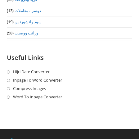
دوسرے معاملات
(13)
سود وانشورنس
(19)
وراثت ووصيت
(58)
Useful Links
Hijri Date Converter
Opens
in
Inpage To Word Converter
Opens
a
in
Compress Images
Opens
new
a
in
Word To Inpage Converter
Opens
tab
new
a
in
tab
new
a
tab
new
tab