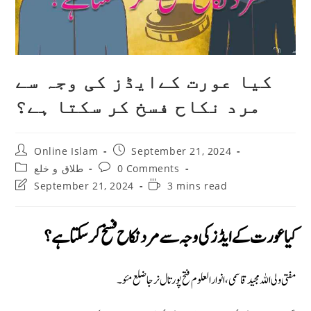
كيا عورت كےایڈز کی وجہ سے
مرد نکاح فسخ كر سكتا ہے؟
Post
Post
Online Islam
September 21, 2024
author:
published:
Post
Post
0 Comments
طلاق و خلع
category:
comments:
Post
Reading
September 21, 2024
3 mins read
last
time:
modified:
كيا عورت كےایڈز کی وجہ سے مرد نکاح فسخ كر سكتا ہے؟
مفتی ولی اللہ مجید قاسمی، انوار العلوم فتح پور تال نرجا ضلع مئو۔