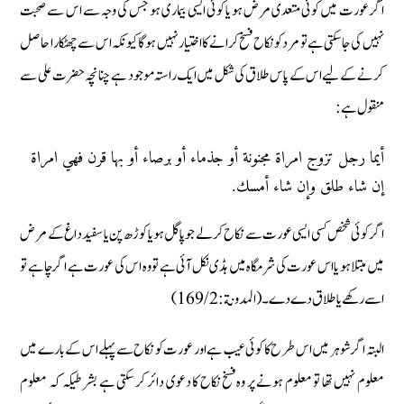
اگر عورت میں کوئی متعدی مرض ہو یا کوئی ایسی بیماری ہو جس کی وجہ سے اس سے صحبت
نہیں کی جا سکتی ہے تو مرد کو نکاح فسخ کرانے کا اختیار نہیں ہوگا کیونکہ اس سے چھٹکارا حاصل
کرنے کے لیے اس کے پاس طلاق کی شکل میں ایک راستہ موجود ہے چنانچہ حضرت علی سے
منقول ہے:
أيما رجل تزوج امراة مجنونة أو جذماء أو برصاء أو بها قرن فهي امراة
إن شاء طلق وإن شاء أمسك.
اگر کوئی شخص کسی ایسی عورت سے نکاح کر لے جو پاگل ہو یا کوڑھ پن یا سفید داغ کے مرض
میں مبتلا ہو یا اس عورت کی شرمگاہ میں ہڈی نکل آئی ہے تو وہ اس کی عورت ہے اگر چاہے تو
اسے رکھے یا طلاق دے دے۔(المدونة: 169/2)
البتہ اگر شوہر میں اس طرح کا کوئی عیب ہے اور عورت کو نکاح سے پہلے اس کے بارے میں
معلوم نہیں تھا تو معلوم ہونے پر وہ فسخ نکاح کا دعوی دائر کر سکتی ہے بشرطیکہ کہ معلوم