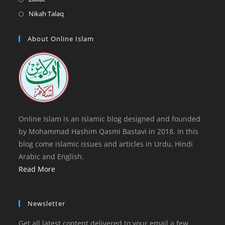
tab
new
a
in
Opens
Nikah Talaq
tab
new
a
in
tab
new
a
About Online Islam
tab
new
tab
Online Islam is an Islamic blog designed and founded
by Mohammad Hashim Qasmi Bastavi in 2018. In this
blog come islamic issues and articles in Urdu, Hindi
Arabic and English.
Read More
Newsletter
Get all latest content delivered to your email a few