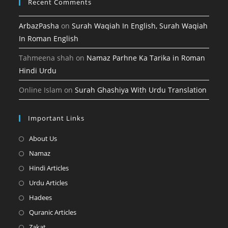
Recent Comments
ArbazPasha
on
Surah Waqiah In English, Surah Waqiah
In Roman English
Tahmeena shah
on
Namaz Parhne Ka Tarika in Roman
Hindi Urdu
Online Islam
on
Surah Ghashiya With Urdu Translation
Important Links
Opens
About Us
in
Opens
Namaz
a
in
Opens
Hindi Articles
new
a
in
Opens
Urdu Articles
tab
new
a
in
Opens
Hadees
tab
new
a
in
Opens
Quranic Articles
tab
new
a
in
Opens
Zakat