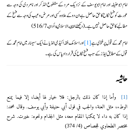
امام ابوحنیفہ اور امام ابویوسف کے نزدیک مرد کے مقطوع الذکر اور نامردی کی وجہ سے
عورت کو فسخ نکاح کا حق حاصل ہے ان دو کے علاوہ کسی اور مرض و عیب کی وجہ سے فسخ کے
مطالبے کا حق حاصل نہیں ہے۔ (دیکھئے الفقه الاسلامي و أدلته 516/7)
امام محمد کے قول پر فتوى ہے
[1]
اور اسلامک فقہ اکیڈمی انڈیا نے ایک سیمنار میں امام محمد کے
قول کے مطابق ایڈز کے سبب فسخ نکاح کی قرارداد پاس کی ہے۔
حاشيہ
[1]
وأما إذا كان ذلك بالرجل: فلا خيار لها أيضا، إلا فيما يمنع
الوطء، مثل العنة، والجب في قول أبي حنيفة وأبي يوسف. وقال محمد:
إذا كان به داء لا يمكنها المقام معه، مثل الجذام ونحوه: خيرت. شرح
مختصر الطحاوي للجصاص (4/ 374)