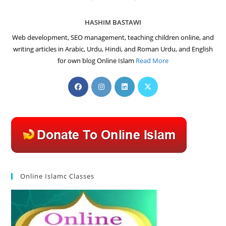
HASHIM BASTAWI
Web development, SEO management, teaching children online, and
writing articles in Arabic, Urdu, Hindi, and Roman Urdu, and English
for own blog Online Islam
Read More
Opens
Opens
Opens
Opens
in
in
in
in
a
a
a
a
new
new
new
new
tab
tab
tab
tab
Online Islamc Classes