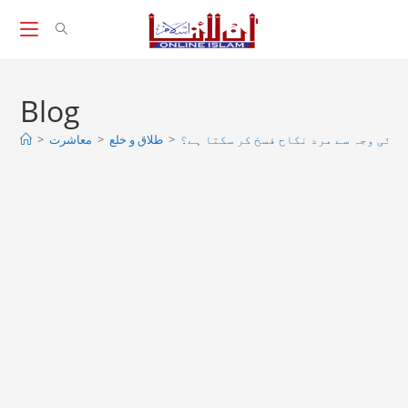
Skip
to
content
Blog
ز کی وجہ سے مرد نکاح فسخ كر سكتا ہے؟
>
طلاق و خلع
>
معاشرت
>