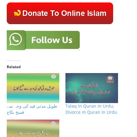
Related
Talaq In Quran In Urdu,
طویل مدتی قید کی وجہ سے
Divorce In Quran In Urdu
فسخ نکاح