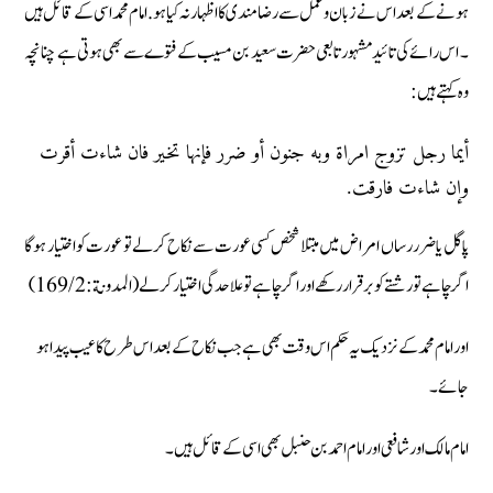
ہونے کے بعد اس نے زبان و عمل سے رضامندی کا اظہار نہ کیا ہو. امام محمد اسی کے قائل ہیں
۔ اس رائے کی تائید مشہور تابعی حضرت سعید بن مسیب کے فتوے سے بھی ہوتی ہے چنانچہ
وہ کہتے ہیں:
أيما رجل تزوج امراة وبه جنون أو ضرر فإنها تخير فان شاءت أقرت
وإن شاءت فارقت.
پاگل یا ضرر رساں امراض میں مبتلا شخص کسی عورت سے نکاح کر لے تو عورت کو اختیار ہوگا
اگر چاہے تو رشتے کو برقرار رکھے اور اگر چاہے تو علاحدگی اختیار کر لے (المدونة: 169/2)
اور امام محمد کے نزدیک یہ حکم اس وقت بھی ہے جب نکاح کے بعد اس طرح کا عیب پیدا ہو
جائے۔
امام مالک اور شافعی اور امام احمد بن حنبل بھی اسی کے قائل ہیں ۔