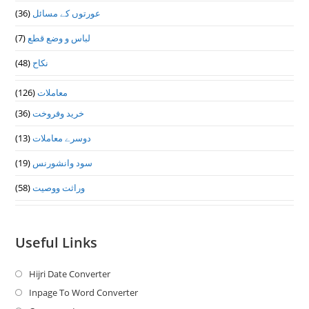
(36)
عورتوں کے مسائل
(7)
لباس و وضع قطع
(48)
نکاح
(126)
معاملات
(36)
خرید وفروخت
(13)
دوسرے معاملات
(19)
سود وانشورنس
(58)
وراثت ووصيت
Useful Links
Hijri Date Converter
Opens
in
Inpage To Word Converter
Opens
a