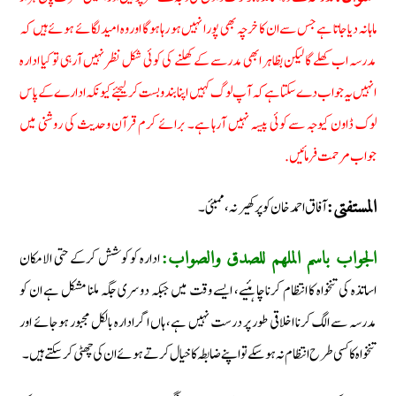
ماہانہ دیا جاتا ہے جس سے ان کا خرچہ بھی پورا نہیں ہو رہا ہوگا اور وہ امید لگائے ہوئے ہیں کہ
مدرسہ اب کھلے گا لیکن بظاہر ابھی مدرسے کے کھلنے کی کوئی شکل نظر نہیں آرہی تو کیا ادارہ
انہیں یہ جواب دے سکتا ہے کہ آپ لوگ کہیں اپنا بندو بست کر لیجئے کیونکہ ادارے کے پاس
لوک ڈاون کیوجہ سے کوئی پیسہ نہیں آرہا ہے۔ برائے کرم قرآن وحدیث کی روشنی میں
جواب مرحمت فرمائیں.
آفاق احمد خان کوپر کھیرنہ، ممبئی۔
المستفتی:
ادارہ کو کوشش کرکے حتی الامکان
الجواب باسم الملھم للصدق والصواب:
اساتذہ کی تنخواہ کا انتظام کرنا چاہئیے، ایسے وقت میں جبکہ دوسری جگہ ملنا مشکل ہے ان کو
مدرسہ سے الگ کرنا اخلاقی طور پر درست نہیں ہے، ہاں اگر ادارہ بالکل مجبور ہوجائے اور
تنخواہ کا کسی طرح انتظام نہ ہوسکے تو اپنے ضابطہ کا خیال کرتے ہوئے ان کی چھٹی کرسکتے ہیں۔