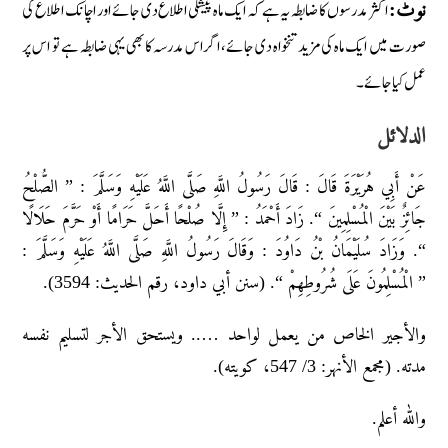
اکثر مدرسوں کا ضابطہ یہ ہے کہ ایک ماہ پیشگی اطلاع دی جائے اور اچانک اطلاع کی
نوٹ:
صورت میں ایک ماہ کی مزید تنخواہ دی جائے، اگر اس مدرسہ کا بھی یہی ضابطہ ہے تو اس پر
عمل کیا جائے۔
الدلائل
عَنْ أَبِي هُرَيْرَةَ قَالَ : قَالَ رَسُولُ اللَّهِ صَلَّى اللَّهُ عَلَيْهِ وَسَلَّمَ : ” الصُّلْحُ
جَائِزٌ بَيْنَ الْمُسْلِمِينَ “. زَادَ أَحْمَدُ : ” إِلَّا صُلْحًا أَحَلَّ حَرَامًا أَوْ حَرَّمَ حَلَالًا
“. وَزَادَ سُلَيْمَانُ بْنُ دَاوُدَ : وَقَالَ رَسُولُ اللَّهِ صَلَّى اللَّهُ عَلَيْهِ وَسَلَّمَ :
” الْمُسْلِمُونَ عَلَى شُرُوطِهِمْ “. (سنن أبي داود، رقم الحديث: 3594).
والأجير الخاص من يعمل لواحد ….. ويستحق الأجر لتسليم نفسه
مدته. (مجمع الأنهر: 3/ 547، كويته).
والله أعلم.