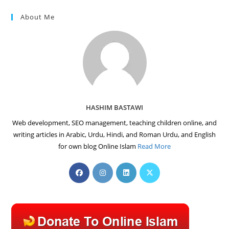
About Me
HASHIM BASTAWI
Web development, SEO management, teaching children online, and
writing articles in Arabic, Urdu, Hindi, and Roman Urdu, and English
for own blog Online Islam
Read More
Opens
Opens
Opens
Opens
in
in
in
in
a
a
a
a
new
new
new
new
tab
tab
tab
tab