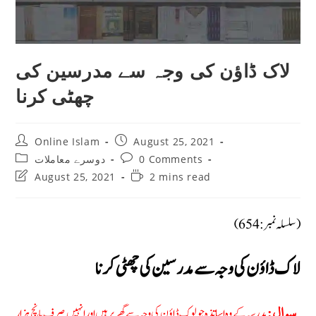
لاک ڈاؤن کی وجہ سے مدرسین کی
چھٹی کرنا
Post
Post
Online Islam
August 25, 2021
author:
published:
Post
Post
دوسرے معاملات
0 Comments
category:
comments:
Post
Reading
August 25, 2021
2 mins read
last
time:
modified:
(سلسلہ نمبر: 654)
لاک ڈاؤن کی وجہ سے مدرسین کی چھٹی کرنا
مدرسہ کے وہ اساتذہ جو لوک ڈاؤن کی وجہ سے گھر پر ہیں اور انہیں صرف پانچ ہزار
سوال: