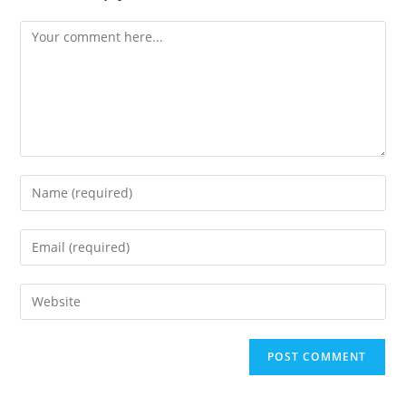
Comment
Enter
your
name
Enter
or
your
username
email
Enter
to
address
your
comment
to
website
comment
URL
(optional)