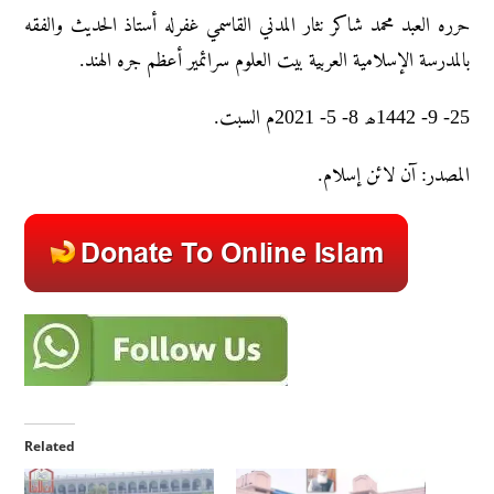
حرره العبد محمد شاکر نثار المدني القاسمي غفرله أستاذ الحديث والفقه
بالمدرسة الإسلامية العربية بيت العلوم سرائمير أعظم جره الهند.
25- 9- 1442ھ 8- 5- 2021م السبت.
المصدر: آن لائن إسلام.
Related