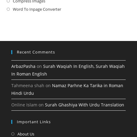
in
Compress Images
Opens
new
a
in
Word To Inpage Converter
Opens
tab
new
a
in
tab
new
a
tab
new
tab
Recent Comments
ArbazPasha
on
Surah Waqiah In English, Surah Waqiah
In Roman English
Tahmeena shah
on
Namaz Parhne Ka Tarika in Roman
Hindi Urdu
Online Islam
on
Surah Ghashiya With Urdu Translation
Important Links
Opens
About Us