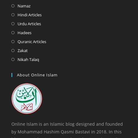
in
Opens
Namaz
a
in
Opens
Hindi Articles
new
a
in
Opens
Urdu Articles
tab
new
a
in
Opens
Hadees
tab
new
a
in
Opens
Quranic Articles
tab
new
a
in
Opens
Zakat
tab
new
a
in
Opens
Nikah Talaq
tab
new
a
in
tab
new
a
About Online Islam
tab
new
tab
Online Islam is an Islamic blog designed and founded
by Mohammad Hashim Qasmi Bastavi in 2018. In this