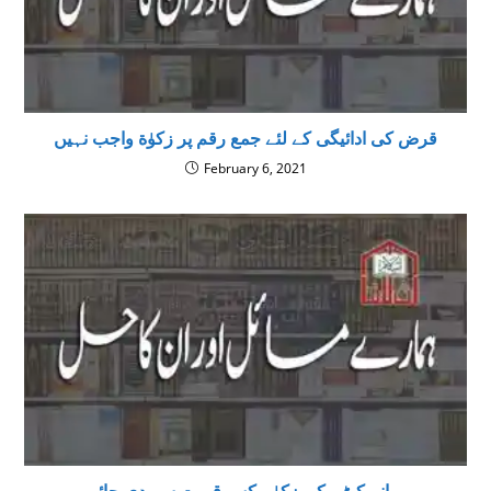
قرض کی ادائیگی کے لئے جمع رقم پر زکوٰة واجب نہیں
February 6, 2021
پرانے کپڑے کی زکوٰۃ کس قیمت سے دی جائے