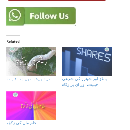
Related
بانڈز اور شیئرز كى شرعى
كيا ريشم ميں زكاة ہے؟
حيثيت، اور ان پر زكاة
خام مال کی زکوٰۃ