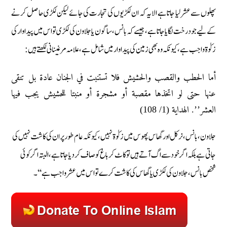
پھلوں سے عشر لیا جاتا ہے الا یہ کہ ان لکڑیوں کی تجارت کی جائے لیکن لکڑی حاصل کرنے
کے لیے جو درخت لگایاجاتا ہے، جیسے کہ بانس، ساگون یا جلاون کی لکڑی تو اس میں پیداوار کی
زکوٰۃ واجب ہے، کیونکہ وہ بھی زمین کی پیداوار میں شامل ہے، علامہ مرغینانی لکھتے ہیں:
أما الحطب والقصب والحشيش فلا تستنبت في الجنان عادة بل تنقى
عنها حتى لو اتخذها مقصبة أو مشجرة أو منبتا للحشيش يجب فيها
العشر’’. الهداية (1/ 108)
جلاون، بانس، نرکل اور گھاس پھوس میں زکوٰۃ نہیں، کیونکہ عام طور پر ان کی کاشت نہیں کی
جاتی ہے بلکہ اگر خود سے اگ آتے ہیں تو کاٹ کر باغ کو صاف کر دیاجاتا ہے، البتہ اگر کوئی
شخص بانس، جلاون کی لکڑی یا گھاس کی کاشت کرے تو اس میں عشر واجب ہے‘‘۔