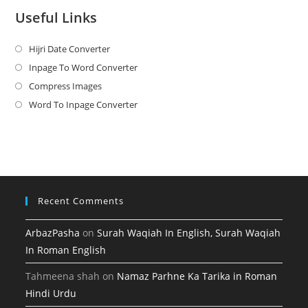
Useful Links
Hijri Date Converter
Opens
in
Inpage To Word Converter
Opens
a
in
Compress Images
Opens
new
a
in
Word To Inpage Converter
Opens
tab
new
a
in
tab
new
a
tab
new
tab
Recent Comments
ArbazPasha
on
Surah Waqiah In English, Surah Waqiah
In Roman English
Tahmeena shah
on
Namaz Parhne Ka Tarika in Roman
Hindi Urdu