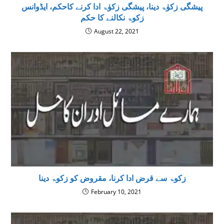
پیشگی زکوٰۃ دینا، پیشگی زکوٰۃ ادا کرنے کاحکم، ایڈوانس
زکوۃ نکالنے کا حکم
August 22, 2021
زکوۃ سے قرض ادا کرنا، مقروض کو زکوۃ دینا
February 10, 2021