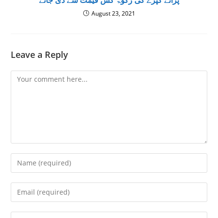
August 23, 2021
Leave a Reply
Comment
Enter
your
name
Enter
or
your
username
email
Enter