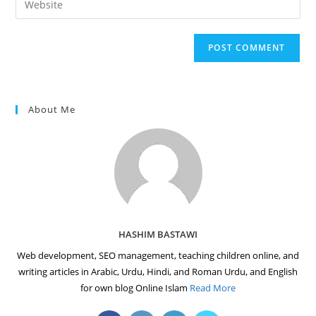
to
address
your
comment
to
website
comment
URL
(optional)
About Me
HASHIM BASTAWI
Web development, SEO management, teaching children online, and
writing articles in Arabic, Urdu, Hindi, and Roman Urdu, and English
for own blog Online Islam
Read More