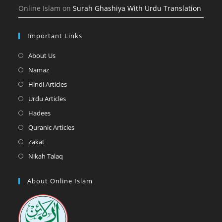
Online Islam
on
Surah Ghashiya With Urdu Translation
Important Links
Opens
About Us
in
Opens
Namaz
a
in
Opens
Hindi Articles
new
a
in
Opens
Urdu Articles
tab
new
a
in
Opens
Hadees
tab
new
a
in
Opens
Quranic Articles
tab
new
a
in
Opens
Zakat
tab
new
a
in
Opens
Nikah Talaq
tab
new
a
in
tab
new
a
About Online Islam
tab
new
tab