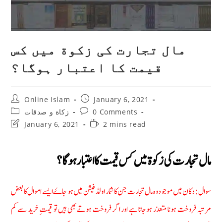
مال تجارت کی زکوة میں کس
قیمت کا اعتبار ہوگا؟
Post
Post
Online Islam
January 6, 2021
author:
published:
Post
Post
زکاة و صدقات
0 Comments
category:
comments:
Post
Reading
January 6, 2021
2 mins read
last
time:
modified:
مال تجارت کی زکوة میں کس قیمت کا اعتبار ہوگا؟
سوال: دکان میں موجود وہ مال تجارت جن کا شمار اولڈ فیشن میں ہو جاۓ ایسے اموال کا بعض
مرتبہ فروخت ہونا متعذر ہوجاتا ہے اور اگر فروخت ہوتے بھی ہیں تو قیمتِ خرید سے کم