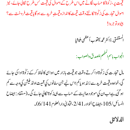
قیمت پر، زکوة کا حساب لگانے میں اس طرح کے اموال کی قیمت کس طرح نکالی جاۓ، نیز
اموال تجارت کی زکوٰة نکالتے وقت قیمت کا اندازہ قیمتِ خرید سے ہوگا یا قیمت فروخت سے؟
بینوا وتوجروا!
المستفتی .ڈاکٹر محمد یعقوب أعظمی ملیشیا
الجواب باسم الملهم للصدق والصواب:
مال تجارت کی زکوٰة ادا کرتے وقت جو قیمت بازار میں ہو اسی کا لحاظ کرکے زکوٰة ادا کی جائے
گی، خواہ وہ قیمت خرید سے زائد ہو یاکم؛ اس ليے جن سامانوں كي قيمت اولڈ فیشن كي وجہ سے كم
ہوگئي ہے اب ان كي موجودہ ماليت كے حساب سے ہي زكوة نكالي جائے گی۔ (مستفاد: ایضاح
المسائل /105، ایضاح النوادر2/41، فتاویٰ دارالعلوم 6/141)۔
الدلائل