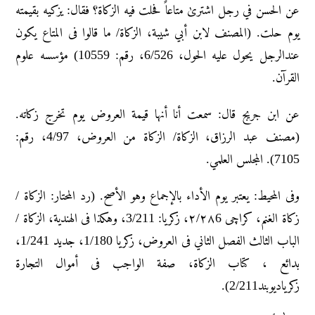
عن الحسن في رجل اشتریٰ متاعاً فحلت فیه الزکاة؟ فقال: یزکیه بقیمته
یوم حلت. (المصنف لابن أبي شیبة، الزکاة/ ما قالوا فی المتاع یکون
عندالرجل یحول علیه الحول، 6/526، رقم: 10559) مؤسسه علوم
القرآن.
عن ابن جریج قال: سمعت أنا أنها قیمة العروض یوم تخرج زکاته.
(مصنف عبد الرزاق، الزکاة/ الزکاة من العروض، 4/97، رقم:
7105). المجلس العلمي.
وفی المحیط: یعتبر یوم الأداء بالإجماع وهو الأصح. (رد المحتار: الزکاة /
زکاة الغنم، کراچی ۲/۲۸6، زکریا: 3/211، وهکذا فی الهندیة، الزکاة /
الباب الثالث الفصل الثاني فی العروض، زکریا 1/180، جدید 1/241،
بدائع ، کتاب الزکاة، صفة الواجب فی أموال التجارة
زکریادیوبند2/211).