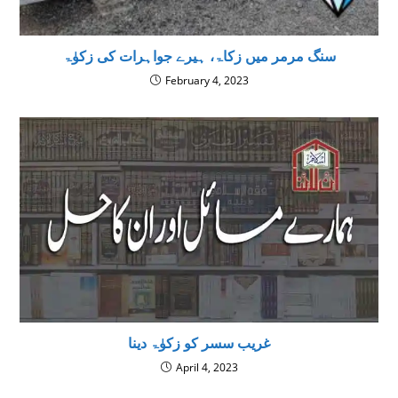
سنگ مرمر میں زکاۃ، ہیرے جواہرات کی زکوٰۃ
February 4, 2023
غریب سسر کو زکوٰۃ دینا
April 4, 2023