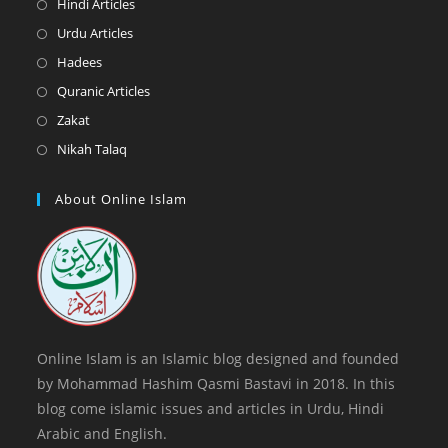
Opens
Hindi Articles
new
a
in
Opens
Urdu Articles
tab
new
a
in
Opens
Hadees
tab
new
a
in
Opens
Quranic Articles
tab
new
a
in
Opens
Zakat
tab
new
a
in
Opens
Nikah Talaq
tab
new
a
in
tab
new
a
About Online Islam
tab
new
tab
Online Islam is an Islamic blog designed and founded
by Mohammad Hashim Qasmi Bastavi in 2018. In this
blog come islamic issues and articles in Urdu, Hindi
Arabic and English.