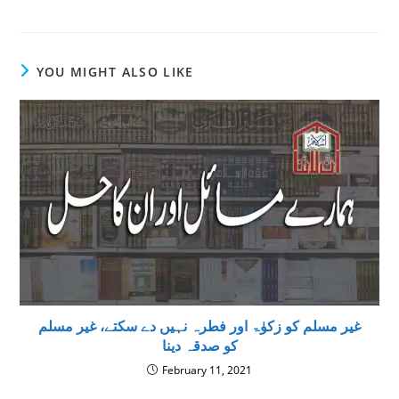
YOU MIGHT ALSO LIKE
غیر مسلم کو زکوٰۃ اور فطرہ نہیں دے سکتے، غیر مسلم
کو صدقہ دینا
February 11, 2021