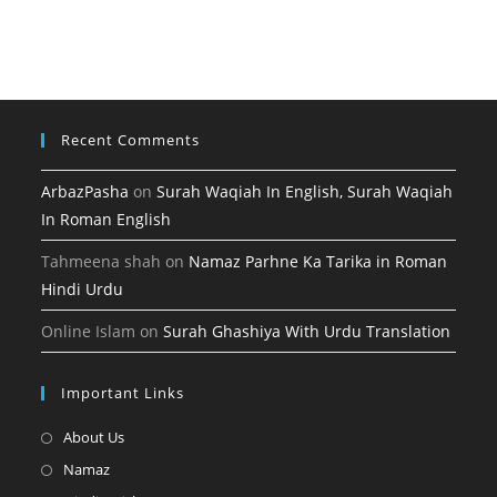
tab
new
a
in
tab
new
a
tab
new
tab
Recent Comments
ArbazPasha
on
Surah Waqiah In English, Surah Waqiah
In Roman English
Tahmeena shah
on
Namaz Parhne Ka Tarika in Roman
Hindi Urdu
Online Islam
on
Surah Ghashiya With Urdu Translation
Important Links
Opens
About Us
in
Opens
Namaz
a
in