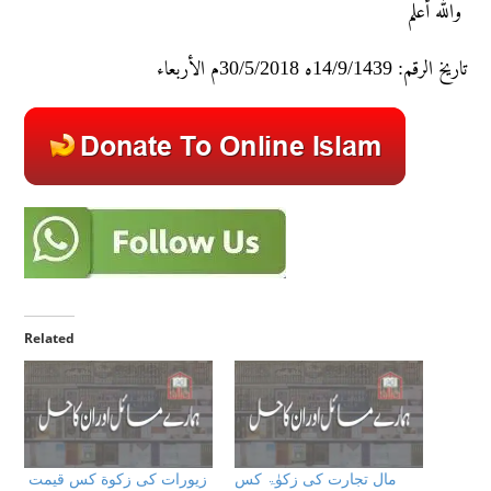
والله أعلم
تاريخ الرقم: 14/9/1439ه 30/5/2018م الأربعاء
Related
مال تجارت کی زکوٰۃ کس
زیورات کی زکوة کس قیمت