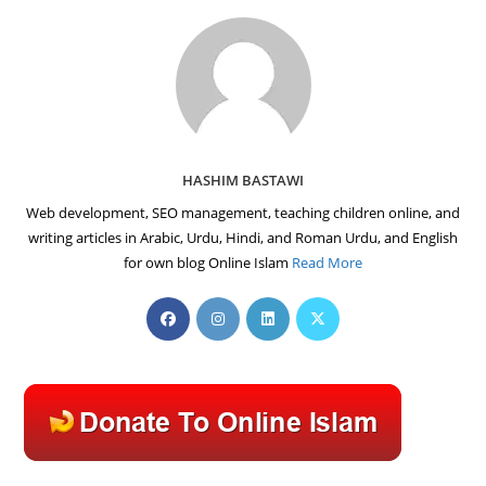
HASHIM BASTAWI
Web development, SEO management, teaching children online, and
writing articles in Arabic, Urdu, Hindi, and Roman Urdu, and English
for own blog Online Islam
Read More
Opens
Opens
Opens
Opens
in
in
in
in
a
a
a
a
new
new
new
new
tab
tab
tab
tab