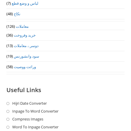
(7)
لباس و وضع قطع
(48)
نکاح
(126)
معاملات
(36)
خرید وفروخت
(13)
دوسرے معاملات
(19)
سود وانشورنس
(58)
وراثت ووصيت
Useful Links
Hijri Date Converter
Opens
in
Inpage To Word Converter
Opens
a
in
Compress Images
Opens
new
a
in
Word To Inpage Converter
Opens