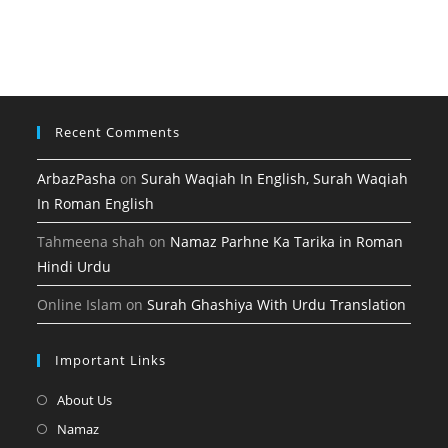
tab
new
a
in
tab
new
a
tab
new
tab
Recent Comments
ArbazPasha
on
Surah Waqiah In English, Surah Waqiah
In Roman English
Tahmeena shah
on
Namaz Parhne Ka Tarika in Roman
Hindi Urdu
Online Islam
on
Surah Ghashiya With Urdu Translation
Important Links
Opens
About Us
in
Opens
Namaz