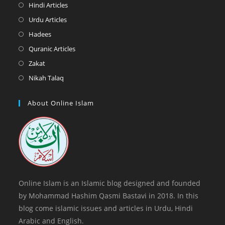
a
in
Opens
Hindi Articles
new
a
in
Opens
Urdu Articles
tab
new
a
in
Opens
Hadees
tab
new
a
in
Opens
Quranic Articles
tab
new
a
in
Opens
Zakat
tab
new
a
in
Opens
Nikah Talaq
tab
new
a
in
tab
new
a
About Online Islam
tab
new
tab
Online Islam is an Islamic blog designed and founded
by Mohammad Hashim Qasmi Bastavi in 2018. In this
blog come islamic issues and articles in Urdu, Hindi
Arabic and English.