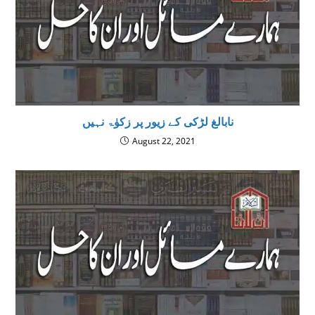
نابالغ لڑکی کے زیور پر زکوٰۃ نہیں
August 22, 2021