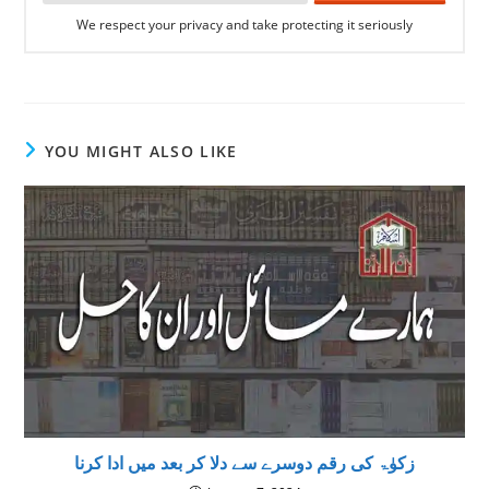
We respect your privacy and take protecting it seriously
YOU MIGHT ALSO LIKE
زکوٰۃ کی رقم دوسرے سے دلا کر بعد میں ادا کرنا