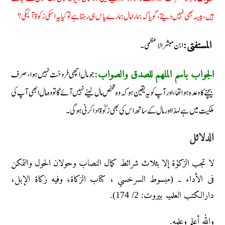
ہیں، پیسہ بھی نہیں دیتے، گویا کہ ہمارا مال ہمارے پاس ہی رہتا ہے تو کیا یہ اسکی زکوۃ آئیگی؟
ابن مبشر الاعظمی۔
المستفتی:
جو مال اچھی فروخت نہیں ہوا، صرف
الجواب باسم الملھم للصدق والصواب:
بیچنے کا وعدہ ہوا تھا، اور آپ کو یہ یقین ہو کہ وہ شخص مال لینے نہیں آئے گا تو وہ مال ابھی آپ کی
ملکیت میں ہے لہذا اور مال کے ساتھ اس کی بھی زکوٰۃ ادا کرنی ہوگی۔
الدلائل
لا تجب الزکوٰۃ إلا بثلاث شرائط کمال النصاب وحولان الحول والتمکن
فی الأداء ۔ (مبسوط السرخسي ، کتاب الزکاۃ، وفیه زکاۃ الإبل،
دارالکتب العلمیہ بیروت: 2/ 174).
والله أعلم وعلمه.