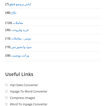
(7)
لباس و وضع قطع
(48)
نکاح
(126)
معاملات
(36)
خرید وفروخت
(13)
دوسرے معاملات
(19)
سود وانشورنس
(58)
وراثت ووصيت
Useful Links
Hijri Date Converter
Opens
in
Inpage To Word Converter
Opens
a
in
Compress Images
Opens
new
a
in
Word To Inpage Converter
Opens