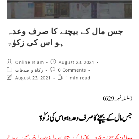
جس مال کے بیچنے کا صرف وعدہ
ہو اس کی زکوٰۃ
Post
Post
Online Islam
August 23, 2021
author:
published:
Post
Post
زکاة و صدقات
0 Comments
category:
comments:
Post
Reading
August 23, 2021
1 min read
last
time:
modified:
(سلسلہ نمبر: 629)
جس مال کے بیچنے کا صرف وعدہ ہو اس کی زکوٰۃ
کچھ حضرات قندورے کا آرڈر کردیتے ہیں اور سال ڈیڑھ سال تک نہیں لے جاتے
سوال: