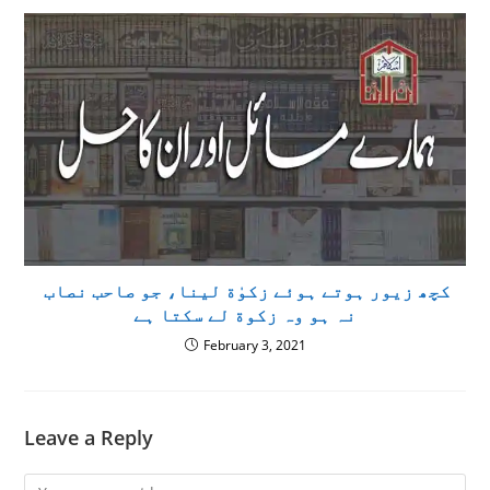
کچھ زیور ہوتے ہوئے زکوٰة لینا، جو صاحب نصاب
نہ ہو وہ زكوة لے سكتا ہے
February 3, 2021
Leave a Reply
Comment