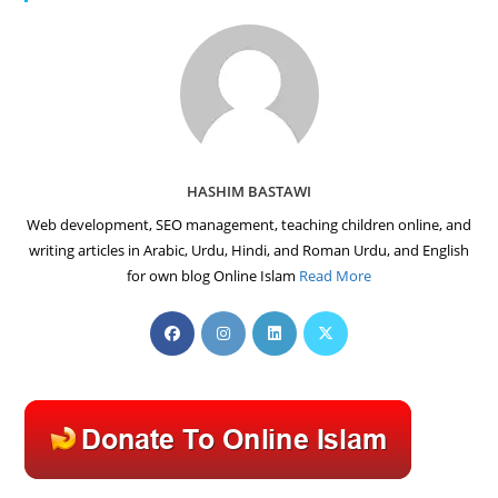
HASHIM BASTAWI
Web development, SEO management, teaching children online, and
writing articles in Arabic, Urdu, Hindi, and Roman Urdu, and English
for own blog Online Islam
Read More
Opens
Opens
Opens
Opens
in
in
in
in
a
a
a
a
new
new
new
new
tab
tab
tab
tab