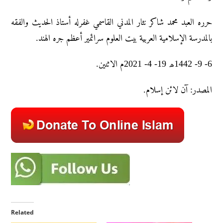
حرره العبد محمد شاکر نثار المدني القاسمي غفرله أستاذ الحديث والفقه
بالمدرسة الإسلامية العربية بيت العلوم سرائمير أعظم جره الهند.
6- 9- 1442ھ 19- 4- 2021م الاثنين.
المصدر: آن لائن إسلام.
Related