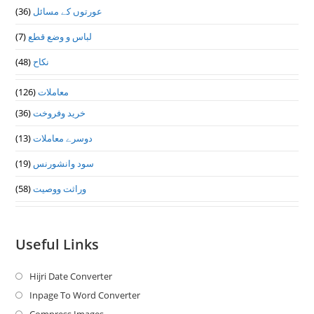
(36)
عورتوں کے مسائل
(7)
لباس و وضع قطع
(48)
نکاح
(126)
معاملات
(36)
خرید وفروخت
(13)
دوسرے معاملات
(19)
سود وانشورنس
(58)
وراثت ووصيت
Useful Links
Hijri Date Converter
Opens
in
Inpage To Word Converter
Opens
a
in
Compress Images