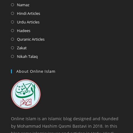
in
Opens
Namaz
a
in
Opens
Hindi Articles
new
a
in
Opens
Urdu Articles
tab
new
a
in
Opens
Hadees
tab
new
a
in
Opens
Quranic Articles
tab
new
a
in
Opens
Zakat
tab
new
a
in
Opens
Nikah Talaq
tab
new
a
in
tab
new
a
About Online Islam
tab
new
tab
Online Islam is an Islamic blog designed and founded
by Mohammad Hashim Qasmi Bastavi in 2018. In this