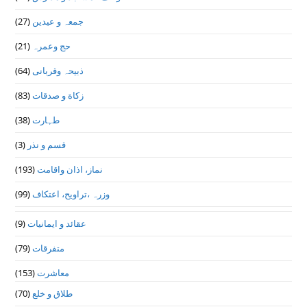
(27)
جمعہ و عیدین
(21)
حج وعمرہ
(64)
ذبیحہ وقربانی
(83)
زکاة و صدقات
(38)
طہارت
(3)
قسم و نذر
(193)
نماز، اذان واقامت
(99)
وزرہ ،تراويح، اعتكاف
(9)
عقائد و ایمانیات
(79)
متفرقات
(153)
معاشرت
(70)
طلاق و خلع