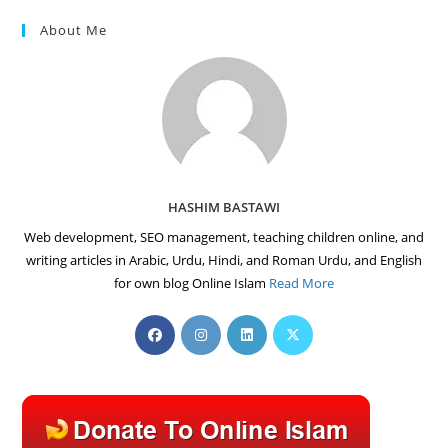
About Me
HASHIM BASTAWI
Web development, SEO management, teaching children online, and
writing articles in Arabic, Urdu, Hindi, and Roman Urdu, and English
for own blog Online Islam
Read More
Opens
Opens
Opens
Opens
in
in
in
in
a
a
a
a
new
new
new
new
tab
tab
tab
tab