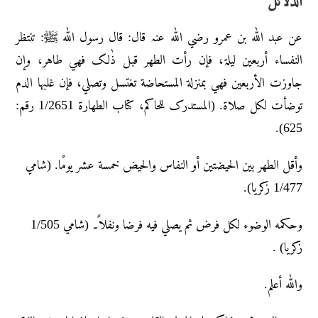
الدلائل
عن عبد اللّٰہ بن عمرو رضي اللّٰہ عنہ قال: قال رسول اللّٰہ ﷺ: تنتظر
النفساء أربعین لیلۃ، فإن رأت الطهر قبل ذٰلک فهي طاهر، وإن
جاوزت الأربعین فهي بمنزلة المستحاضة تغتسل وتصلي، فإن غلبها الدم
توضأت لکل صلاۃ. (المستدرک للحاکم، کتاب الطهارۃ 1/2651 رقم:
625).
وأقل الطهر بین الحیضتین أو النفاس والحیض خمسة عشر یومًا. (شامي
1/477 زکریا).
وحکمه الوضوء لکل فرض ثم یصلي فیه فرضا ونفلاً۔ (شامي 1/505
زکریا) .
واللہ أعلم.