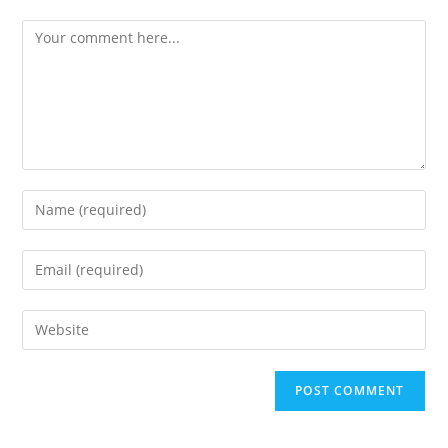
Comment
Enter
your
name
Enter
or
your
username
email
Enter
to
address
your
comment
to
website
comment
URL
(optional)