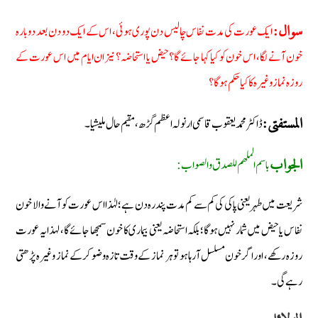
ایک عورت کی مدت نفاس چالیس دن پوری ہوئی، اس کے ایک دو دن بعد دوبارہ
سوال:
خون آنے لگا، اس خون کو کیا کہا جائے گا؟ حیض یا استحاضہ؟ نیز ان ایام میں اس عورت کے
روزہ نماز وغیرہ کا کیا حکم ہوگا؟
ڈاکٹر محمد یعقوب قاسمی ارنولہ اعظم گڑھ، مقیم حال ملیشیا۔
المستفتی:
باسم الملھم للصدق والصواب:
الجواب
شریعت میں طہر یعنی پاکی کی کم سے کم مدت پندرہ دن ہے؛ لہٰذا اس عورت کو آنے والا خون
نفاس یا حیض میں شمار نہیں ہوگا؛ بلکہ استحاضہ یعنی بیماری کا خون سمجھا جائے گا، لہذا یہ عورت
روزہ رکھے، اور اگر خون مسلسل آرہا ہو تو ہر نماز کے وقت تازہ وضو کرکے نماز وغیرہ پڑھتی
رہے گی۔