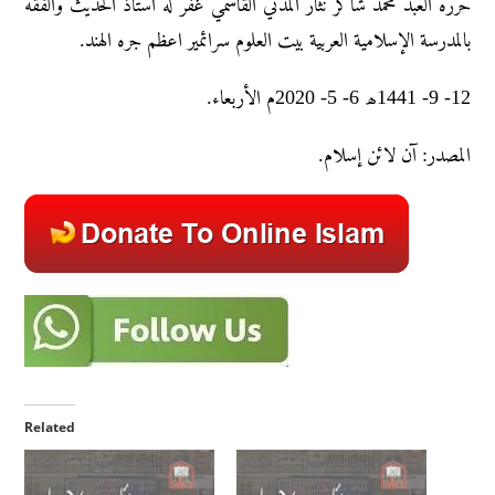
حرره العبد محمد شاکر نثار المدني القاسمي غفر له استاذ الحديث والفقه
بالمدرسة الإسلامية العربية بيت العلوم سرائمير اعظم جره الهند.
12- 9- 1441ھ 6- 5- 2020م الأربعاء.
المصدر: آن لائن إسلام.
Related