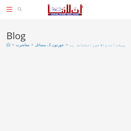
Skip
to
content
Blog
>
معاشرت
>
عورتوں کے مسائل
>
ے پہلے آنے والا خون استحاضہ ہے