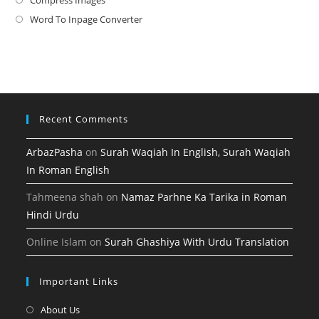
Opens
new
a
in
Word To Inpage Converter
Opens
tab
new
a
in
tab
new
a
tab
new
tab
Recent Comments
ArbazPasha
on
Surah Waqiah In English, Surah Waqiah
In Roman English
Tahmeena shah
on
Namaz Parhne Ka Tarika in Roman
Hindi Urdu
Online Islam
on
Surah Ghashiya With Urdu Translation
Important Links
Opens
About Us