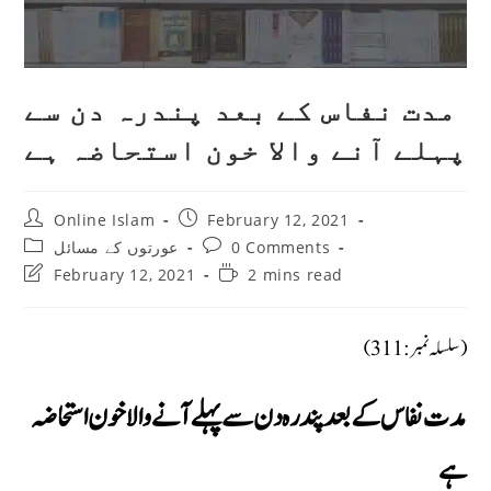
مدت نفاس کے بعد پندرہ دن سے
پہلے آنے والا خون استحاضہ ہے
Post
Post
Online Islam
February 12, 2021
author:
published:
Post
Post
عورتوں کے مسائل
0 Comments
category:
comments:
Post
Reading
February 12, 2021
2 mins read
last
time:
modified:
(سلسلہ نمبر: 311)
مدت نفاس کے بعد پندرہ دن سے پہلے آنے والا خون استحاضہ
ہے