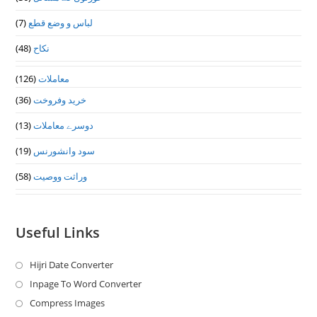
(7)
لباس و وضع قطع
(48)
نکاح
(126)
معاملات
(36)
خرید وفروخت
(13)
دوسرے معاملات
(19)
سود وانشورنس
(58)
وراثت ووصيت
Useful Links
Hijri Date Converter
Opens
in
Inpage To Word Converter
Opens
a
in
Compress Images
Opens