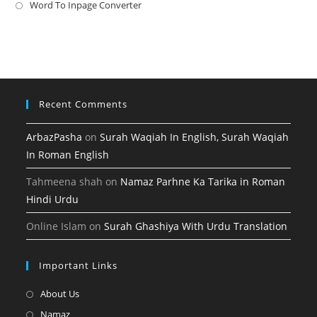
new
a
in
Word To Inpage Converter
Opens
tab
new
a
in
tab
new
a
tab
new
tab
Recent Comments
ArbazPasha
on
Surah Waqiah In English, Surah Waqiah
In Roman English
Tahmeena shah
on
Namaz Parhne Ka Tarika in Roman
Hindi Urdu
Online Islam
on
Surah Ghashiya With Urdu Translation
Important Links
Opens
About Us
in
Opens
Namaz