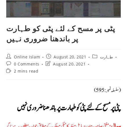
پٹی پر مسح کے لئے پٹی کو طہارت
پر باندھنا ضروری نہیں
Post
Post
Post
Online Islam
August 20, 2021
طہارت
author:
published:
category:
Post
Post
0 Comments
August 20, 2021
comments:
last
Reading
2 mins read
modified:
time:
(سلسلہ نمبر: 595)
پٹی پر مسح کے لئے پٹی کو طہارت پر باندھنا ضروری نہیں
مفتی صاحب مندرجہ ذیل مسئلہ کا حنفی مسلک کے مطابق جواب مطلوب ہے: اگر
سوال: