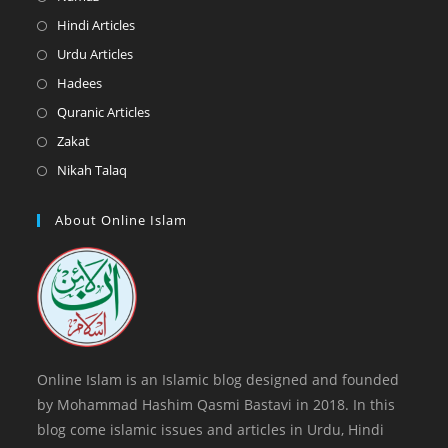
a
in
Opens
Hindi Articles
new
a
in
Opens
Urdu Articles
tab
new
a
in
Opens
Hadees
tab
new
a
in
Opens
Quranic Articles
tab
new
a
in
Opens
Zakat
tab
new
a
in
Opens
Nikah Talaq
tab
new
a
in
tab
new
a
About Online Islam
tab
new
tab
Online Islam is an Islamic blog designed and founded
by Mohammad Hashim Qasmi Bastavi in 2018. In this
blog come islamic issues and articles in Urdu, Hindi