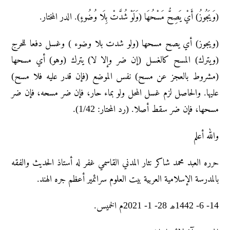
(وَيَجُوزُ) أَيْ يَصِحُّ مَسْحُهَا (وَلَوْ شُدَّتْ بِلَا وُضُوءٍ). الدر المختار.
(ويجوز) أي يصح مسحها (ولو شدت بلا وضوء ) وغسل دفعا للحرج
(ويترك) المسح كالغسل (إن ضر وإلا لا) يترك (وهو) أي مسحها
(مشروط بالعجز عن مسح) نفس الموضع (فإن قدر عليه فلا مسح)
عليها. والحاصل لزم غسل المحل ولو بماء حار، فإن ضر مسحه، فإن ضر
مسحها، فإن ضر سقط أصلا. (رد المحتار: 1/42).
والله أعلم
حرره العبد محمد شاکر نثار المدني القاسمي غفر له أستاذ الحديث والفقه
بالمدرسة الإسلامية العربية بيت العلوم سرائمير أعظم جره الهند.
14- 6- 1442ھ 28- 1- 2021م الخميس.