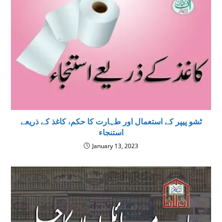
ٹشو پیپر کے استعمال اور طہارت کا حکم، کاغذ کے ذریعے
استنجاء
January 13, 2023