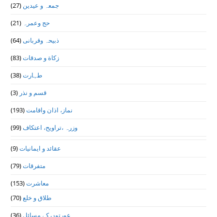
(27)
جمعہ و عیدین
(21)
حج وعمرہ
(64)
ذبیحہ وقربانی
(83)
زکاة و صدقات
(38)
طہارت
(3)
قسم و نذر
(193)
نماز، اذان واقامت
(99)
وزرہ ،تراويح، اعتكاف
(9)
عقائد و ایمانیات
(79)
متفرقات
(153)
معاشرت
(70)
طلاق و خلع
(36)
عورتوں کے مسائل