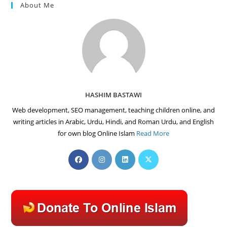
About Me
HASHIM BASTAWI
Web development, SEO management, teaching children online, and
writing articles in Arabic, Urdu, Hindi, and Roman Urdu, and English
for own blog Online Islam
Read More
Opens
Opens
Opens
Opens
in
in
in
in
a
a
a
a
new
new
new
new
tab
tab
tab
tab