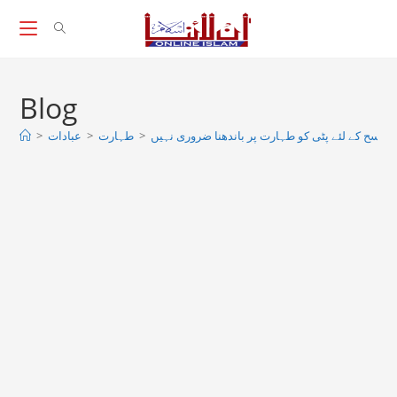
Skip
to
content
Blog
>
عبادات
>
طہارت
>
ر مسح کے لئے پٹی کو طہارت پر باندھنا ضروری نہیں