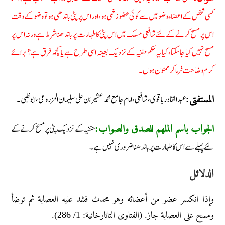
کسی شخص کے اعضاء وضو میں سے کوئی عضو زخمی ہو، اور اس پر پٹی باندھی ہو تو وضو کے وقت
اس پر مسح کرنے کے لئے شافعی مسلک میں اس پٹی کا طہارت پر باندھنا شرط ہے ورنہ اس پر
مسح نہیں کیا جاسکتا، کیا یہ حکم حنفیہ کے نزدیک بعینہ اسی طرح ہے یا کچھ فرق ہے؟ برائے
کرم وضاحت فرماکر ممنون ہوں۔
عبد القادر باقوی، شافعی، امام جامع محمد عشیر بن علی سلیمان المزروعی، ابو ظبى۔
المستفتی:
حنفیہ کے نزدیک پٹی پر مسح کرنے کے
الجواب باسم الملھم للصدق والصواب:
لئے پہلے سے اس کا طہارت پر باندھنا ضروری نہیں ہے۔
الدلائل
وإذا انكسر عضو من أعضائه وهو محدث فشد عليه العصابة ثم توضأ
ومسح على العصابة جاز. (الفتاوى التاتارخانية: 1/ 286).