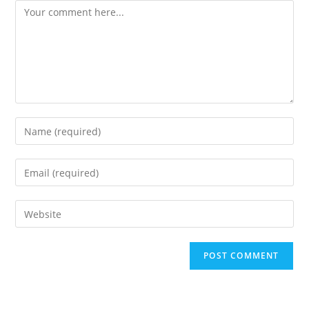
Comment
Enter
your
name
Enter
or
your
username
email
Enter
to
address
your
comment
to
website
comment
URL
(optional)