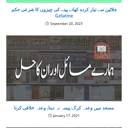
جلاٹین سے تيار كرده كھانے پينے كى چيزوں كا شرعى حكم
Gelatine
September 20, 2023
مسجد میں وعدہ کرکے پیسہ نہ دینا، وعدہ خلافی کرنا
January 17, 2021