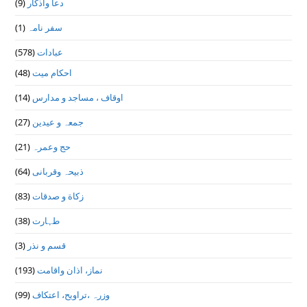
(9)
دعا واذكار
(1)
سفر نامہ
(578)
عبادات
(48)
احکام میت
(14)
اوقاف ، مساجد و مدارس
(27)
جمعہ و عیدین
(21)
حج وعمرہ
(64)
ذبیحہ وقربانی
(83)
زکاة و صدقات
(38)
طہارت
(3)
قسم و نذر
(193)
نماز، اذان واقامت
(99)
وزرہ ،تراويح، اعتكاف