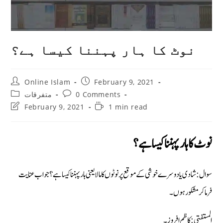
نوٹ کا ہار پہننا کیسا ہے؟
Post
Post
Online Islam
February 9, 2021
author:
published:
Post
Post
متفرقات
0 Comments
category:
comments:
Post
Reading
February 9, 2021
1 min read
last
time:
modified:
نوٹ کا ہار پہننا کیسا ہے؟
سوال: شادی یا دوسرے خوشی کے موقع پر نوٹوں کا مالا یعنی ہار پہننا کیساہے؟ جواب عنایت
فرماکر مشکور ہوں۔
المستفتی: کاظم افروز۔