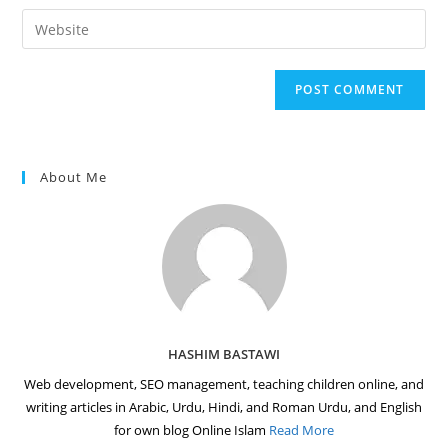
username
email
Enter
to
address
your
comment
to
website
comment
URL
(optional)
About Me
HASHIM BASTAWI
Web development, SEO management, teaching children online, and
writing articles in Arabic, Urdu, Hindi, and Roman Urdu, and English
for own blog Online Islam
Read More