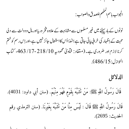
الجواب باسم الملھم للصدق والصواب:
نوٹوں کے ہار پہننے میں غیر مسلموں سے مشابہت کے علاوہ فخر وریا اور مال ودولت سے دلی
محبت کے اِظہار کی خرابی پائی جاتی ہے؛ لہٰذا اُس کا استعمال جائز نہیں ہے، اور اِس رسم کو ختم
کرنا لازم اور ضروری ہے۔ (مستفاد: فتاویٰ محمودیہ 10/ 218 -17/ 463، کتاب
النوازل: 15/ 486).
الدلائل
قَالَ رَسُولُ اللَّهِ ﷺ: مَنْ تَشَبَّهَ بِقَوْمٍ فَهُوَ مِنْهُمْ. (سنن أبي داود: 4031).
قَالَ رَسُولُ اللَّهِ ﷺ قَالَ : لَيْسَ مِنَّا مَنْ تَشَبَّهَ بِغَيْرِنَا. (سنن الترمذي رقم
الحديث: 2695).