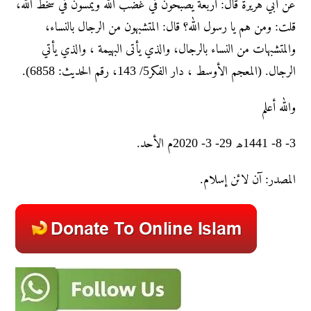
عن أبي هریرۃ قال: أربعة یصبحون في غضب الله ویمسون في سخط الله،
قلت: ومن هم یا رسول الله؟ قال: المتشبهون من الرجال بالنساء،
والمتشبهات من النساء بالرجال، والذي یأتی البهیمة ، والذي یأتي
الرجال. (المعجم الأوسط ، دار الفکر5/ 143، رقم الحدیث: 6858).
والله أعلم
3- 8- 1441ھ 29- 3- 2020م الأحد.
المصدر: آن لائن إسلام.