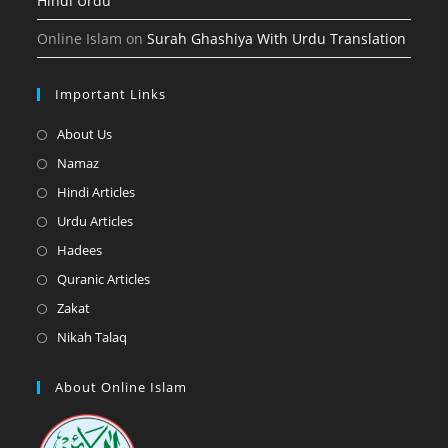
Hindi Urdu
Online Islam
on
Surah Ghashiya With Urdu Translation
Important Links
Opens
About Us
in
Opens
Namaz
a
in
Opens
Hindi Articles
new
a
in
Opens
Urdu Articles
tab
new
a
in
Opens
Hadees
tab
new
a
in
Opens
Quranic Articles
tab
new
a
in
Opens
Zakat
tab
new
a
in
Opens
Nikah Talaq
tab
new
a
in
tab
new
a
About Online Islam
tab
new
tab