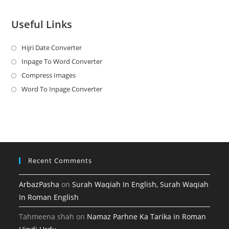
Useful Links
Hijri Date Converter
Opens
in
Inpage To Word Converter
Opens
a
in
Compress Images
Opens
new
a
in
Word To Inpage Converter
Opens
tab
new
a
in
tab
new
a
tab
new
tab
Recent Comments
ArbazPasha
on
Surah Waqiah In English, Surah Waqiah
In Roman English
Tahmeena shah
on
Namaz Parhne Ka Tarika in Roman