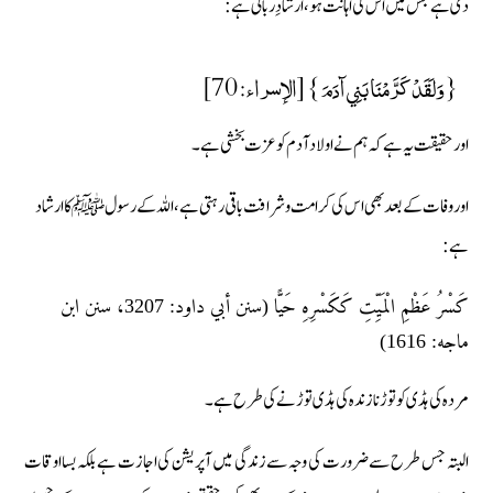
دی ہے جس میں اس کی اہانت ہو، ارشادِ ربانی ہے:
{ وَلَقَدْ كَرَّمْنَا بَنِي آدَمَ } [الإسراء: 70]
اور حقیقت یہ ہے کہ ہم نے اولاد آدم کو عزت بخشی ہے ۔
اور وفات کے بعد بھی اس کی کرامت وشرافت باقی رہتی ہے، اللہ کے رسول ﷺ کا ارشاد
ہے:
كَسْرُ عَظْمِ الْمَيِّتِ كَكَسْرِهِ حَيًّا (سنن أبي داود: 3207، سنن ابن
ماجه: 1616)
مردہ کی ہڈی کو توڑنا زندہ کی ہڈی توڑنے کی طرح ہے ۔
البتہ جس طرح سے ضرورت کی وجہ سے زندگی میں آپریشن کی اجازت ہے بلکہ بسااوقات