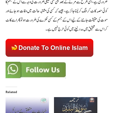
ضروری ہے، اسی طرح سے مرنے کے بعد بھی کسی حقیقی ضرورت کی وجہ سے اس کے جسم کا
کوئی حصہ کاٹ کر الگ کرلیناجائز ہے، جیسے کہ کسی کی مشتبہ حالت میں وفات ہوجائے اور
موت کی حقیقت جاننے کے لیے اس کے جسم کے کسی ٹکڑے کی ضرورت ہو تو پھر اسے کاٹ
کر اس سے تحقیق میں مدد لینے میں کوئی حرج نہیں ہے۔
Related