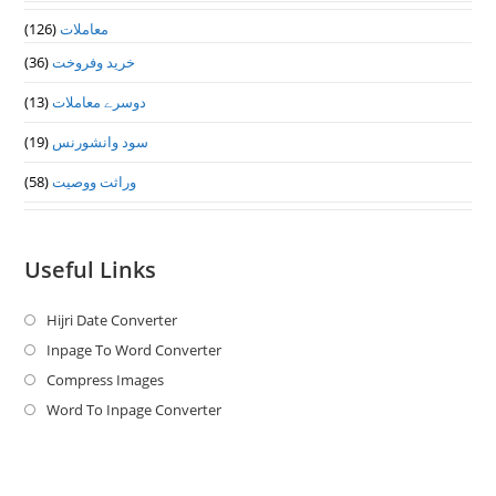
(126)
معاملات
(36)
خرید وفروخت
(13)
دوسرے معاملات
(19)
سود وانشورنس
(58)
وراثت ووصيت
Useful Links
Hijri Date Converter
Opens
in
Inpage To Word Converter
Opens
a
in
Compress Images
Opens
new
a
in
Word To Inpage Converter
Opens
tab
new
a
in
tab
new
a
tab
new