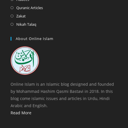
tab
new
a
in
Opens
Quranic Articles
tab
new
a
in
Opens
Zakat
tab
new
a
in
Opens
Nikah Talaq
tab
new
a
in
tab
new
a
About Online Islam
tab
new
tab
Online Islam is an Islamic blog designed and founded
by Mohammad Hashim Qasmi Bastavi in 2018. In this
blog come islamic issues and articles in Urdu, Hindi
Arabic and English.
Read More