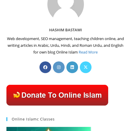
HASHIM BASTAWI
Web development, SEO management, teaching children online, and
writing articles in Arabic, Urdu, Hindi, and Roman Urdu, and English
for own blog Online Islam
Read More
Opens
Opens
Opens
Opens
in
in
in
in
a
a
a
a
new
new
new
new
tab
tab
tab
tab
Online Islamc Classes