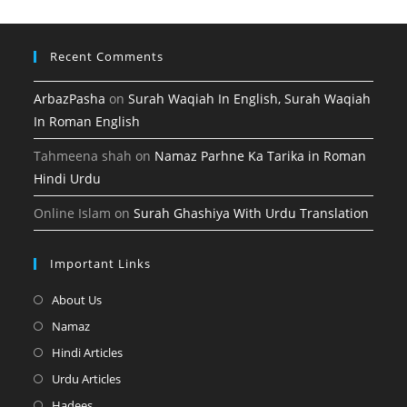
tab
Recent Comments
ArbazPasha
on
Surah Waqiah In English, Surah Waqiah
In Roman English
Tahmeena shah
on
Namaz Parhne Ka Tarika in Roman
Hindi Urdu
Online Islam
on
Surah Ghashiya With Urdu Translation
Important Links
Opens
About Us
in
Opens
Namaz
a
in
Opens
Hindi Articles
new
a
in
Opens
Urdu Articles
tab
new
a
in
Opens
Hadees