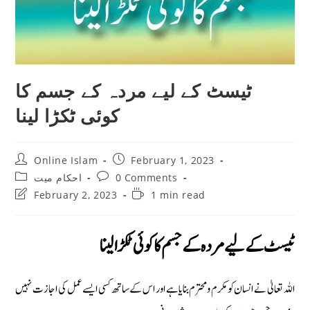
ٹیسٹ کے لیے مردہ کے جسم کا
کوئی ٹکڑا لینا
Post
Post
Online Islam
February 1, 2023
author:
published:
Post
Post
احکام میت
0 Comments
category:
comments:
Post
Reading
February 2, 2023
1 min read
last
time:
modified:
ٹیسٹ کے لیے مردہ کے جسم کا کوئی ٹکڑا لینا
اللہ تعالیٰ نے انسان کو مکرم ومحترم بنایاہے اور اس کے ساتھ کسی ایسے عمل کی اجازت نہیں