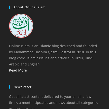
in
tab
new
a
About Online Islam
tab
new
tab
Online Islam is an Islamic blog designed and founded
by Mohammad Hashim Qasmi Bastavi in 2018. In this
blog come islamic issues and articles in Urdu, Hindi
Arabic and English.
Read More
Newsletter
Get all latest content delivered to your email a few
times a month. Updates and news about all categories
will send to you.