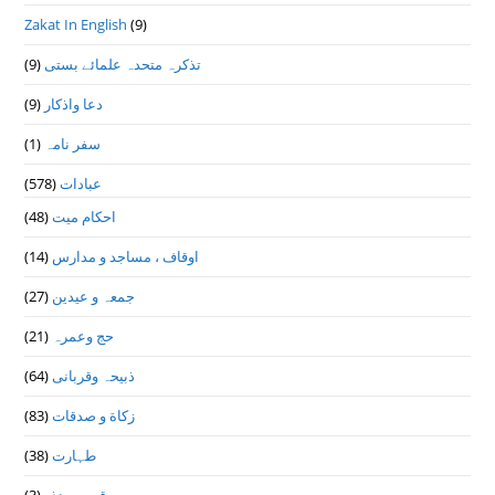
Zakat In English
(9)
تذكرہ متحدہ علمائے بستى
(9)
دعا واذكار
(9)
سفر نامہ
(1)
عبادات
(578)
احکام میت
(48)
اوقاف ، مساجد و مدارس
(14)
جمعہ و عیدین
(27)
حج وعمرہ
(21)
ذبیحہ وقربانی
(64)
زکاة و صدقات
(83)
طہارت
(38)