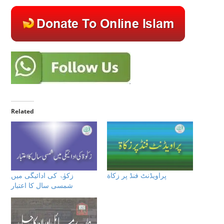
Related
پراویڈنٹ فنڈ پر زكاة
زکوٰۃ کی ادائیگی میں
شمسی سال کا اعتبار