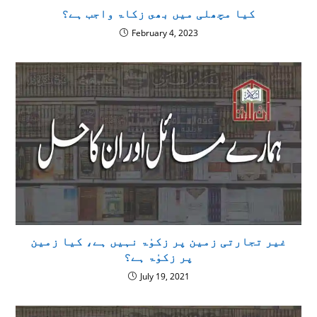
كيا مچھلی میں بھى زکاۃ واجب ہے؟
February 4, 2023
غیر تجارتی زمین پر زکوٰۃ نہیں ہے، کیا زمین
پر زکوٰۃ ہے؟
July 19, 2021