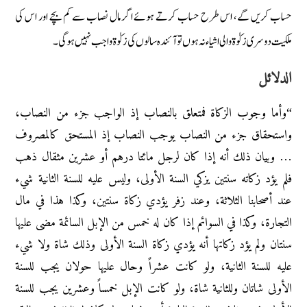
حساب کریں گے، اس طرح حساب کرتے ہوئے اگر مال نصاب سے کم بچے اور اس کی
ملکیت دوسری زکوٰۃ والی اشیاء نہ ہوں تو آئندہ سالوں کی زکوٰۃ واجب نہیں ہوگی۔
الدلائل
“وأما وجوب الزكاة فمتعلق بالنصاب إذ الواجب جزء من النصاب،
واستحقاق جزء من النصاب يوجب النصاب إذ المستحق كالمصروف
… وبيان ذلك أنه إذا كان لرجل مائتا درهم أو عشرين مثقال ذهب
فلم يؤد زكاته سنتين يزكي السنة الأولى، وليس عليه للسنة الثانية شيء
عند أصحابنا الثلاثة، وعند زفر يؤدي زكاة سنتين، وكذا هذا في مال
التجارة، وكذا في السوائم إذا كان له خمس من الإبل السائمة مضى عليها
سنتان ولم يؤد زكاتها أنه يؤدي زكاة السنة الأولى وذلك شاة ولا شيء
عليه للسنة الثانية، ولو كانت عشراً وحال عليها حولان يجب للسنة
الأولى شاتان وللثانية شاة، ولو كانت الإبل خمساً وعشرين يجب للسنة