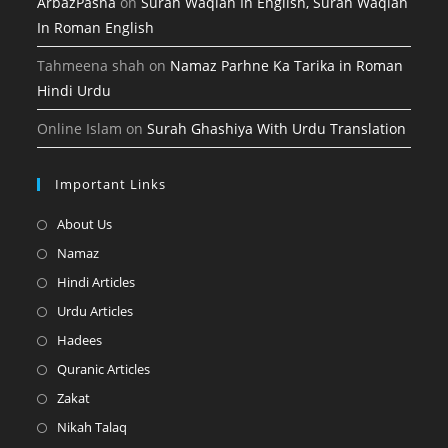
ArbazPasha
on
Surah Waqiah In English, Surah Waqiah
In Roman English
Tahmeena shah
on
Namaz Parhne Ka Tarika in Roman
Hindi Urdu
Online Islam
on
Surah Ghashiya With Urdu Translation
Important Links
Opens
About Us
in
Opens
Namaz
a
in
Opens
Hindi Articles
new
a
in
Opens
Urdu Articles
tab
new
a
in
Opens
Hadees
tab
new
a
in
Opens
Quranic Articles
tab
new
a
in
Opens
Zakat
tab
new
a
in
Opens
Nikah Talaq
tab
new
a