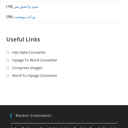
سود وانشورنس
(19)
وراثت ووصيت
(58)
Useful Links
Hijri Date Converter
Opens
in
Inpage To Word Converter
Opens
a
in
Compress Images
Opens
new
a
in
Word To Inpage Converter
Opens
tab
new
a
in
tab
new
a
tab
new
tab
Recent Comments