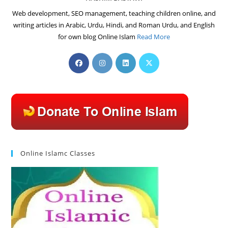
Web development, SEO management, teaching children online, and
writing articles in Arabic, Urdu, Hindi, and Roman Urdu, and English
for own blog Online Islam
Read More
Opens
Opens
Opens
Opens
in
in
in
in
a
a
a
a
new
new
new
new
tab
tab
tab
tab
Online Islamc Classes