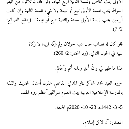
الأولى بنت مخاض وللسنة الثانية أربع شياه. ولو كان له ثلاثون من البقر
السوائم يجب للسنة الأولى تبيع أو تبيعة ولا شيء للسنة الثانية وإن كانت
أربعين يجب للسنة الأولى مسنة وللثانية تبيع أو تبيعة”. (بدائع الصنائع:
2/ 7).
فلو كان له نصاب حال عليه حولان ولم يزكه فيهما لا زكاة
عليه في الحول الثاني. (رد المحتار: 2/ 260).
هذا ما ظهر لي والله أعلم وعلمه أتم وأحكم.
حرره العبد محمد شاکر نثار المدني القاسمي غفرله أستاذ الحديث والفقه
بالمدرسة الإسلامية العربية بيت العلوم سرائمير أعظم جره الهند.
5- 3- 1442ھ 23- 10- 2020م الجمعة.
المصدر: آن لائن إسلام.