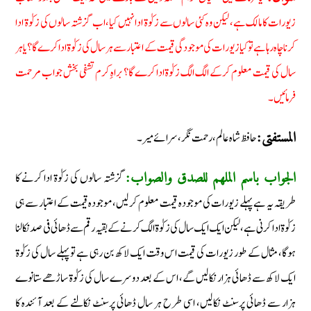
زیورات کا مالک ہے، لیکن وہ کئی سالوں سے زکوٰۃ ادا نہیں کیا، اب گزشتہ سالوں کی زکوٰۃ ادا
کرنا چاہ رہا ہے تو کیا زیورات کی موجودگی قیمت کے اعتبار سے ہر سال کی زکوٰۃ ادا کرے گا؟ یا ہر
سال کی قیمت معلوم کرکے الگ الگ زکوٰۃ ادا کرے گا؟ براہِ کرم تشفی بخش جواب مرحمت
فرمائیں۔
حافظ شاه عالم، رحمت نگر، سرائے میر۔
المستفتی:
گزشتہ سالوں کی زکوٰۃ ادا کرنے کا
الجواب باسم الملھم للصدق والصواب:
طریقہ یہ ہے پہلے زیورات کی موجودہ قیمت معلوم کرلیں، موجودہ قیمت کے اعتبار سے ہی
زکوٰۃ ادا کرنی ہے ،لیکن ایک ایک سال کی زکوٰۃ الگ کرنے کے بقیہ رقم سے ڈھائی فی صد نکالنا
ہوگا، مثال کے طور زیورات کی قیمت اس وقت ایک لاکھ بن رہی ہے تو پہلے سال کی زکوٰۃ
ایک لاکھ سے ڈھائی ہزار نکالیں گے، اس کے بعد دوسرے سال کی زکوٰۃ ساڑھے ستانوے
ہزار سے ڈھائی پرسنٹ نکالیں، اسی طرح ہر سال ڈھائی پرسنٹ نکالنے کے بعد آئندہ کا