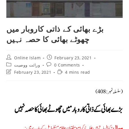
بڑے بھائی کے ذاتی کاروبار ميں
چھوٹے بھائی کا حصہ نہیں
Post
Post
Online Islam
February 23, 2021
author:
published:
Post
Post
0 Comments
وراثت ووصيت
category:
comments:
Post
Reading
February 23, 2021
4 mins read
last
time:
modified:
(سلسلہ نمبر: 408)
بڑے بھائی کے ذاتی کاروبار ميں چھوٹے بھائی کا حصہ نہیں
کیا فرماتے ہیں علمائے کرام ومفتیان عظام مسئلے ذیل کے بارے میں:
سوال: