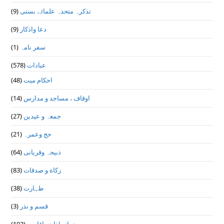
تذكرہ متحدہ علمائے بستى
(9)
دعا واذكار
(9)
سفر نامہ
(1)
عبادات
(578)
احکام میت
(48)
اوقاف ، مساجد و مدارس
(14)
جمعہ و عیدین
(27)
حج وعمرہ
(21)
ذبیحہ وقربانی
(64)
زکاة و صدقات
(83)
طہارت
(38)
قسم و نذر
(3)
نماز، اذان واقامت
(193)