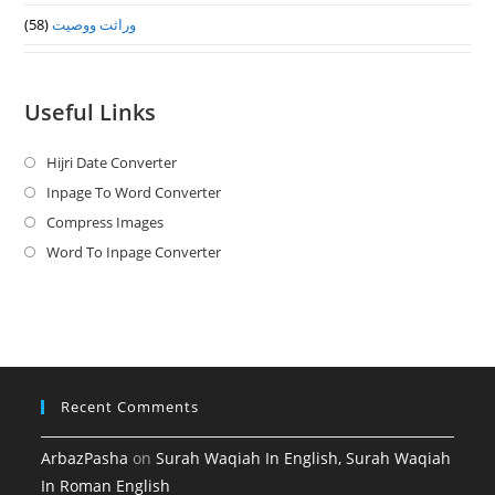
وراثت ووصيت
(58)
Useful Links
Hijri Date Converter
Opens
in
Inpage To Word Converter
Opens
a
in
Compress Images
Opens
new
a
in
Word To Inpage Converter
Opens
tab
new
a
in
tab
new
a
tab
new
tab
Recent Comments
ArbazPasha
on
Surah Waqiah In English, Surah Waqiah
In Roman English