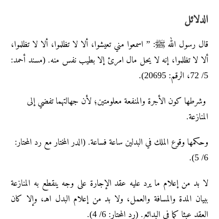
الدلائل
قال رسول الله ﷺ: ” اسمعوا مني تعيشوا، ألا لا تظلموا، ألا لا تظلموا،
ألا لا تظلموا، إنه لا يحل مال امرئ إلا بطيب نفس منه. (مسند أحمد:
5/ 72، الرقم: 20695).
وشرطها كون الأجرة والمنفعة معلومتين؛ لأن جهالتهما تفضي إلى
المنازعة.
وحكمها وقوع الملك في البدلين ساعة فساعة. (الدر المختار مع رد المحتار:
6/ 5).
لا بد من إعلام ما يرد عليه عقد الإجارة على وجه ينقطع به المنازعة
ببيان المدة والمسافة والعمل، ولا بد من إعلام البدل اهـ، وإلا كان
العقد عبثا كما في البدائع. (رد المحتار: 6/ 4).