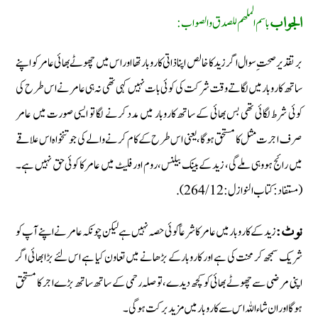
باسم الملھم للصدق والصواب:
الجواب
بر تقدیر صحتِ سوال اگر زید کا خالص اپنا ذاتی کاروبار تھا اور اس میں چھوٹے بھائی عامر کو اپنے
ساتھ کاروبار میں لگاتے وقت شرکت کی کوئی بات نہیں کہی تھی نہ ہی عامر نے اس طرح کی
کوئی شرط لگائی تھی بس بھائی کے ساتھ کاروبار میں مدد کرنے لگا تو ایسی صورت میں عامر
صرف اجرت مثل کا مستحق ہوگا، یعنی اس طرح کے کام کرنے والے کی جو تنخواہ اس علاقے
میں رائج ہو وہی ملے گی، زید کے بینک بیلنس، روم اور فلیٹ میں عامر کا کوئی حق نہیں ہے۔
(مستفاد: کتاب النوازل: 12/ 264).
زید کے کاروبار میں عامر کا شرعاً کوئی حصہ نہیں ہے لیکن چونکہ عامر نے اپنے آپ کو
نوٹ:
شریک سمجھ کر محنت کی ہے اور کاروبار کے بڑھانے میں تعاون کیا ہے اس لئے بڑا بھائی اگر
اپنی مرضی سے چھوٹے بھائی کو کچھ دیدے، تو صلہ رحمی کے ساتھ ساتھ بڑے اجر کا مستحق
ہوگا اور ان شاء اللہ اس سے کاروبار میں مزید برکت ہوگی۔