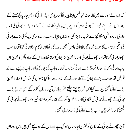
کہ زید نے سورت میں کارخانہ کیا مکمل اپنا پیسہ لگا کر ریڈی میڈ سلائى کا، پھر چار پانچ مہینے کے
بعد اس نے اپنے چھوٹے بھائی عامر کو اپنے پاس بلا لیا، کارخانے کے اندر بڑے بھائی کی ذمہ
داری زیادہ تھی مثلا کپڑے خریدنا ڈیزائن بنوانا مال بیچنا یہ سب ذمہ داری زید یعنی بڑے بھائی
کی تھی ان سب کاموں میں چھوٹا بھائی عامر معین و مددگار تھا اور جو کام بڑا بھائی کہتا تھا وہ سب
چھوٹا بھائی کرتا تھا اور چھوٹے بھائی کا سارا خرچ بڑا بھائی اٹھاتا تھا اور اس کے علاوہ گھر کا خرچ ماں
باپ بھائی بہن کا سارا خرچ بڑے بھائی کی ذمہ تھا ماں باپ کی بیماری کا اور باپ پر پہلے سے جو
قرض تھا وہ سب بڑے بھائی نے کارخانےکے اندر سے ادا کیا بہنوں کی شادی کا سارا خرچ
بڑے بھائی یعنی زید نے کیا اس طرح چلتے چلتے تقریبا دس گیارہ سال گذر گئے اسی طرح بڑے
بھائی نے چھوٹے بھائی کی شادی کا سارا خرچ گھر کے اندر کمرہ بنوانا وغیرہ اور چھوٹے بھائی کی
فیملی کا سارا خرچ یہ سب بڑے بھائی کی ذمہ داری تھی۔
آج چھوٹے بھائی کے نکاح کو تقریبا چار سال ہو گیا ہے اور اس کے دو بچے بھی ہیں اس دوران