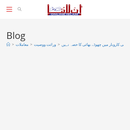
Skip
to
content
Blog
 ذاتی کاروبار ميں چھوٹے بھائی کا حصہ نہیں
>
وراثت ووصيت
>
معاملات
>