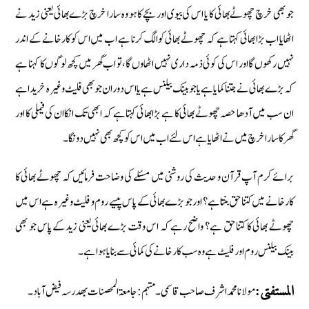
جو بھی خرچ چھوٹے بھائی کا یا اس کی بیوی اور بچے کا ہو وہ سارا خرچ بڑے بھائی یعنی زید نے
اٹھایا اب بڑا بھائی کہتا ہے کہ چھوٹے بھائی کو الگ کرنا ہے اب میں اس کو کارخانے کے اندر
نہیں رکھوں گا اور اس کی کوئی ذمہ داری نہیں اٹھاوں گا، تو اب گھر میں کچھ لوگوں کا کہنا ہے
کہ بڑے بھائی نے جتنا کمایا ہے یا جو بینک بیلنس ہے یا اس دوران جو بھی فلیٹ وغیرہ خریدا ہے
ان سب میں آدھا حصہ چھوٹے بھائی کا ہے بڑا بھائی کہتا ہے کہ ابھی تک انکا ان کی فیملی کا اور
گھر کا سارا خرچ میں نے اٹھایا ہے اس لئے اب میں اس کو کچھ بھی نہیں دونگا ۔
برائے کرم آپ قرآن و حدیث کی روشنی میں مسئلے کی وضاحت فرمائیں کہ چھوٹے بھائی کا
کارخانے میں کتنا حق بنتا ہے؟ اور جو بڑے بھائی کے پاس پیسے روم و فلیٹ وغیرہ ہے اس میں
چھوٹے بھائی کا کتنا حق ہے؟ واضح رہے کہ اس وقت بڑے بھائی یعنی زید کے پاس جو بھی
بینک بیلنس روم اور فلیٹ ہے وہ سب کارخانے کی کمائی سے بنایا ہوا ہے۔
مولانا محمد اشرف صاحب قاسمی۔مہتمم : جامعۃالمحصنات بھدرسہ فیض آباد۔
المستفتی: