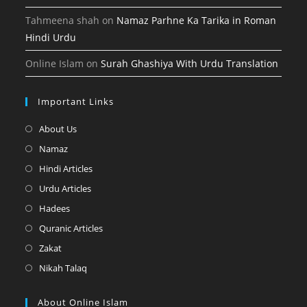
Tahmeena shah
on
Namaz Parhne Ka Tarika in Roman
Hindi Urdu
Online Islam
on
Surah Ghashiya With Urdu Translation
Important Links
Opens
About Us
in
Opens
Namaz
a
in
Opens
Hindi Articles
new
a
in
Opens
Urdu Articles
tab
new
a
in
Opens
Hadees
tab
new
a
in
Opens
Quranic Articles
tab
new
a
in
Opens
Zakat
tab
new
a
in
Opens
Nikah Talaq
tab
new
a
in
tab
new
a
About Online Islam