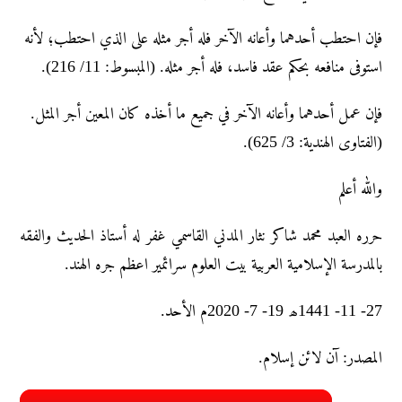
فإن احتطب أحدهما وأعانه الآخر فله أجر مثله على الذي احتطب؛ لأنه
استوفى منافعه بحكم عقد فاسد، فله أجر مثله. (المبسوط: 11/ 216).
فإن عمل أحدهما وأعانه الآخر في جميع ما أخذه كان المعين أجر المثل.
(الفتاوى الهندية: 3/ 625).
والله أعلم
حرره العبد محمد شاکر نثار المدني القاسمي غفر له أستاذ الحديث والفقه
بالمدرسة الإسلامية العربية بيت العلوم سرائمير اعظم جره الهند.
27- 11- 1441ھ 19- 7- 2020م الأحد.
المصدر: آن لائن إسلام.