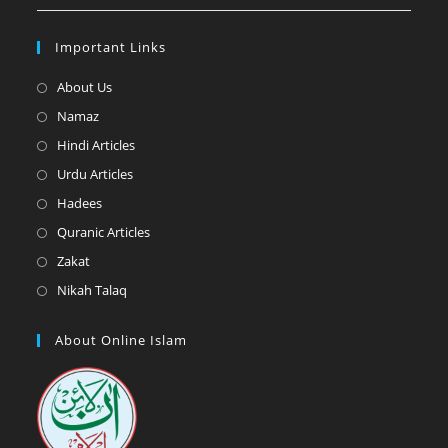
Important Links
Opens
About Us
in
Opens
Namaz
a
in
Opens
Hindi Articles
new
a
in
Opens
Urdu Articles
tab
new
a
in
Opens
Hadees
tab
new
a
in
Opens
Quranic Articles
tab
new
a
in
Opens
Zakat
tab
new
a
in
Opens
Nikah Talaq
tab
new
a
in
tab
new
a
About Online Islam
tab
new
tab