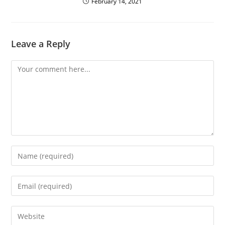
February 14, 2021
Leave a Reply
Comment
Enter
your
name
Enter
or
your
username
email
Enter
to
address
your