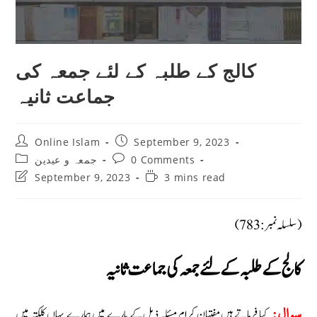
کالج کے طلبہ کے لئے جمعہ کی
جماعت ثانیہ
Post
Post
Online Islam
September 9, 2023
author:
published:
Post
Post
0 Comments
جمعہ و عیدین
category:
comments:
Post
Reading
September 9, 2023
3 mins read
last
time:
modified:
(سلسلہ نمبر: 783)
کالج کے طلبہ کے لئے جمعہ کی جماعت ثانیہ
کیا فرماتے ہیں مفتیان کرام مسئلہ ذیل کے بارے میں ہمارے یہاں کلکتہ میں
سوال: