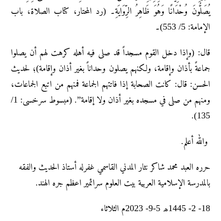
يُصَلُّونَ وُحْدَانًا وَهُوَ ظَاهِرُ الرِّوَايَةِ۔ (رد المحتار، کتاب الصلاة، باب
الإمامة: 5/ 553)۔
قال: (وإذا دخل القوم مسجداً قد صلی فیه أهله کرهت لهم أن یصلوا
جماعةً بأذان وإقامة، ولکنهم یصلون وحداناً بغیر أذان وإقامة)؛ لحدیث
الحسن: قال: کانت الصحابة إذا فاتتهم الجماعة فمنهم من اتبع الجماعات،
ومنهم من صلی في مسجده بغیر أذان ولا إقامة”. (مبسوط سرخسی: 1/
135).
والله أعلم.
حرره العبد محمد شاکر نثار المدني القاسمي غفرله أستاذ الحديث والفقه
بالمدرسة الإسلامية العربية بيت العلوم سرائمير اعظم جره الهند.
18- 2- 1445ھ 5-9- 2023م الثلاثاء