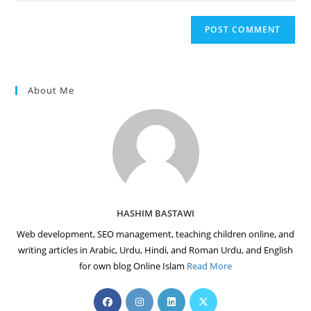
comment
to
website
comment
URL
(optional)
About Me
HASHIM BASTAWI
Web development, SEO management, teaching children online, and
writing articles in Arabic, Urdu, Hindi, and Roman Urdu, and English
for own blog Online Islam
Read More
Opens
Opens
Opens
Opens