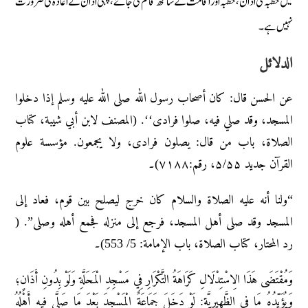
میں خطبہ کی اذان، خطبہ اور اقامت کے ساتھ قائم کی جائے، پہلی اذان کے اعادہ کی ضرورت
نہیں ہے۔
الدلائل
عن الحسن قال: کان أصحاب رسول الله صلى الله عليه وسلم إذا دخلوا
المسجد، وقد صلي فیه، صلوا فرادی‘‘. (المصنف لابن أبي شیبة، کتاب
الصلاة، باب من قال: یصلون فرادی، ولا یجمعون. مؤسسة علوم
القرآن جدید ۵/۵۵، رقم:۷۱۸۸)۔
“ولنا أنه علیه الصلاة والسلام کان خرج لیصلح بین قوم، فعاد إلی
المسجد وقد صلی أهل المسجد، فرجع إلی منزله فجمع أهله وصلی”. (
رد المحتار، کتاب الصلاة، باب الإمامة: 5/ 553)۔
وَمُقْتَضَى هَذَا الِاسْتِدْلَالِ كَرَاهَةُ التَّكْرَارِ فِي مَسْجِدِ الْمَحَلَّةِ وَلَوْ بِدُونِ أَذَانٍ؛
وَيُؤَيِّدُهُ مَا فِي الظَّهِيرِيَّةِ: لَوْ دَخَلَ جَمَاعَةٌ الْمَسْجِدَ بَعْدَ مَا صَلَّى فِيهِ أَهْلُهُ