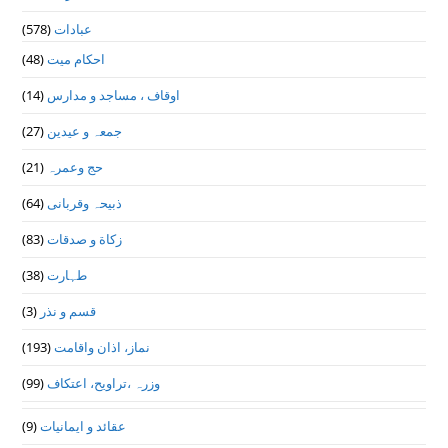
عبادات
(578)
احکام میت
(48)
اوقاف ، مساجد و مدارس
(14)
جمعہ و عیدین
(27)
حج وعمرہ
(21)
ذبیحہ وقربانی
(64)
زکاة و صدقات
(83)
طہارت
(38)
قسم و نذر
(3)
نماز، اذان واقامت
(193)
وزرہ ،تراويح، اعتكاف
(99)
عقائد و ایمانیات
(9)