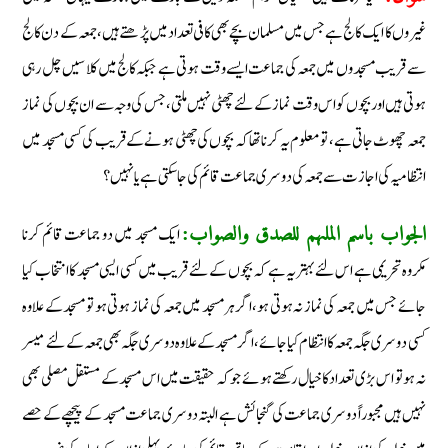
غیروں کا ایک کالج ہے جس میں مسلمان بچے بھی کافی تعداد میں پڑھتے ہیں، جمعہ کے دن کالج
سے قریب مسجدوں میں جمعہ کی جماعت ایسے وقت ہوتی ہے جبکہ کالج میں کلاسیں چل رہی
ہوتی ہیں اور بچوں کو اس وقت نماز کے لئے چھٹی نہیں ملتی، جس کی وجہ سے ان بچوں کی نماز
جمعہ چھوٹ جاتی ہے، تو معلوم یہ کرنا تھا کہ بچوں کی چھٹی ہونے کے قریب کی کسی مسجد میں
انتظامیہ کی اجازت سے جمعہ کی دوسری جماعت قائم کی جاسکتی ہے یا نہیں؟
ایک مسجد میں دو جماعت قائم کرنا
الجواب باسم الملہم للصدق والصواب:
مکروہ تحریمی ہے اس لئے بہتر یہ ہے کہ بچوں کے لئے قریب میں کسی ایسی مسجد کا انتخاب کیا
جائے جس میں جمعہ کی نماز نہ ہوتی ہو، اگر ہر مسجد میں جمعہ کی نماز ہوتی ہو تو مسجد کے علاوہ
کسی دوسری جگہ جمعہ کا انتظام کیا جائے، اگر مسجد کے علاوہ دوسری جگہ بھی جمعہ کے لئے میسر
نہ ہو تو اس بڑی تعداد کا خیال رکھتے ہوئے جو کہ حقیقت میں اس مسجد کے مستقل مصلی بھی
نہیں ہیں مجبوراً دوسری جماعت کی گنجائش ہے البتہ دوسری جماعت مسجد کے پیچھے کے حصے