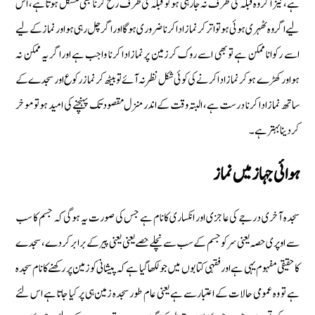
ہے، نیز اگر وہ قبلہ کی طرف نہ جارہی ہو تو قبلہ کی طرف رخ کرنا بھی مشکل ہوتا ہے، اس
لیے اگر وہ ٹھہری ہوئی ہو تو اتر کرنماز اداکرنا ضروری ہوگا اوراگر چل رہی ہو اور نماز کے لیے
اسے رکوانا ممکن ہے تو بھی اسے روک کرزمین پرنمازادا کرنا واجب ہے اوراگر یہ ممکن نہ
ہواور کھڑے ہوکر نماز ادا کرنے کی کوئی شکل نظر نہ آئے توبیٹھ کر نماز رکوع اور سجدے کے
ساتھ نماز ادا کرنا درست ہے، البتہ وقت کے اندر منزل مقصودتک پہنچنے کی امید ہو تو موخر
کردینا بہتر ہے۔
ہوائی جہاز میں نماز
سجدہ آخری درجے کی عاجزی اور انکساری کا نام ہے جس کی صورت یہ ہوگی کہ جسم کا سب
سے اوپری حصہ یعنی سر کو جسم‌ کے سب سے نچلے حصے یعنی یعنی پیر کے برابر کردے ، سجدے
کا حقیقی مفہوم یہی ہے اور فقہی کتابوں میں جو لکھا گیا ہے کہ پیشانی کو زمین پر رکھنے کا نام سجدہ
ہے تو وہ عمومی حالات کے اعتبار سے ہے یعنی عام طور سجدہ زمین ہی پر کیا جاتا ہے اس لئے