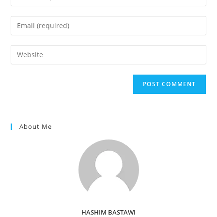
your
name
Enter
or
your
username
email
Enter
to
address
your
comment
to
website
comment
URL
(optional)
About Me
HASHIM BASTAWI