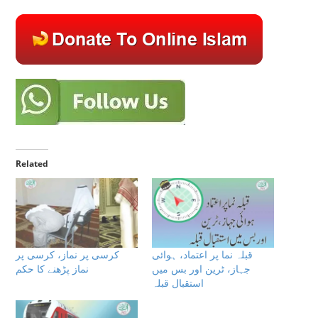
Related
قبلہ نما پر اعتماد، ہوائی
کرسی پر نماز، کرسی پر
جہاز، ٹرین اور بس میں
نماز پڑھنے کا حکم
استقبال قبلہ