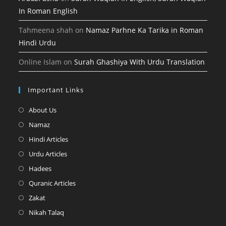
In Roman English
Tahmeena shah
on
Namaz Parhne Ka Tarika in Roman
Hindi Urdu
Online Islam
on
Surah Ghashiya With Urdu Translation
Important Links
Opens
About Us
in
Opens
Namaz
a
in
Opens
Hindi Articles
new
a
in
Opens
Urdu Articles
tab
new
a
in
Opens
Hadees
tab
new
a
in
Opens
Quranic Articles
tab
new
a
in
Opens
Zakat
tab
new
a
in
Opens
Nikah Talaq
tab
new
a
in