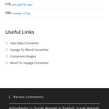
سود وانشورنس
(19)
وراثت ووصيت
(58)
Useful Links
Hijri Date Converter
Opens
in
Inpage To Word Converter
Opens
a
in
Compress Images
Opens
new
a
in
Word To Inpage Converter
Opens
tab
new
a
in
tab
new
a
tab
new
tab
Recent Comments
ArbazPasha
on
Surah Waqiah In English, Surah Waqiah