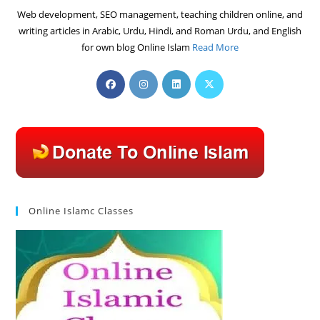
Web development, SEO management, teaching children online, and
writing articles in Arabic, Urdu, Hindi, and Roman Urdu, and English
for own blog Online Islam
Read More
Opens
Opens
Opens
Opens
in
in
in
in
a
a
a
a
new
new
new
new
tab
tab
tab
tab
Online Islamc Classes