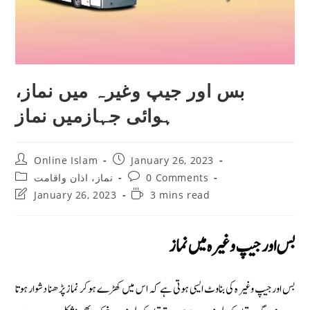
بس اور جیپ وغیرہ میں نماز،
ہوائی جہازمیں نماز
Post
Post
Online Islam
January 26, 2023
author:
published:
Post
Post
0 Comments
نماز، اذان واقامت
category:
comments:
Post
Reading
January 26, 2023
3 mins read
last
time:
modified:
بس اور جیپ وغیرہ میں نماز
بس اورجیپ وغیر ہ کی بناوٹ ایسی ہوتی ہے کہ اس میں کھڑے ہوکر نماز پڑھنا دشوار ہوتا