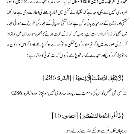
سجدہ کی تعریف میں زمین کا لفظ استعمال کیا گیا ہے ورنہ تو سجدے کے لئے زمین کا ہونا
ضروری نہیں ہے یہی وجہ ہے کہ فقہاء نے کشتی میں نماز پڑھنے کی اجازت دی ہے حالانکہ
کشتی اور زمین کے درمیان پانی حائل ہے لہذا کشتی اورپانی کے جہاز کی طرح سے ہوائی جہاز
میں بھی نمازاداکرنا درست ہے، جب کہ نماز کے فوت ہونے کاخطرہ ہو اوراس میں نمازادا
کرنے کی صورت میں اگر قیام اوررکوع ممکن ہو تو کھڑے ہوکر پڑھے اوراگر اس کا امکان نہ
ہوتو بیٹھ کر رکوع اور سجدے کے ساتھ پڑھے ، کیوں کہ اللہ تعالیٰ کاارشاد ہے:
{لَا يُكَلِّفُ اللَّهُ نَفْسًا إِلَّا وُسْعَهَا} [البقرة: 286]
اللہ کسی بھی شخص کو اس کی وسعت سے زیادہ ذمہ داری نہیں سونپتا (سورہ البقرہ:286)
{ فَاتَّقُوا اللَّهَ مَا اسْتَطَعْتُمْ} [التغابن: 16]
اور جہاں تک تم سے ہوسکے اللہ سے ڈرتے رہو ۔