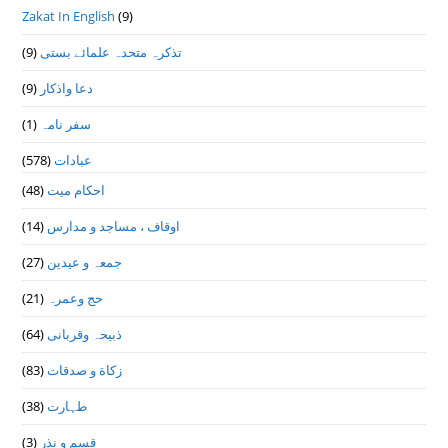
Zakat In English
(9)
تذكرہ متحدہ علمائے بستى
(9)
دعا واذكار
(9)
سفر نامہ
(1)
عبادات
(578)
احکام میت
(48)
اوقاف ، مساجد و مدارس
(14)
جمعہ و عیدین
(27)
حج وعمرہ
(21)
ذبیحہ وقربانی
(64)
زکاة و صدقات
(83)
طہارت
(38)
قسم و نذر
(3)