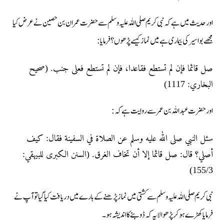
اور حدیث میں ہے کہ نبی کریم صلی اللہ علیہ وسلم سے حضرت عمران بن حصین نے عرض کیا
مجھے بواسیر کی بیماری ہے میں نماز کیسے پڑھوں ؟فرمایا:
صل قائما فإن لم تستطع فقاعدا، فإن لم تستطع فعلى جنب. (صحيح
البخاري: 1117)
اور حضرت عبداللہ بن عمر سے روایت ہے کہ :
سئل النبي صلى الله عليه وسلم عن الصلاة في السفينة فقال: كيف
أصلي؟ قال: صل قائما إلا أن تخاف الغرق. (السنن الکبری للبيهقي:
155/3)
نبی کریم صلی اللہ علیہ وسلم سے کشتی میں نماز پڑھنے کے بارے میں دریافت کیا گیا تو آپ نے
فرمایا کھڑے ہوکر پڑھو الا یہ کہ ڈوبنے کا اندیشہ ہو۔