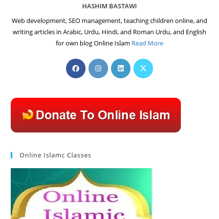
HASHIM BASTAWI
Web development, SEO management, teaching children online, and
writing articles in Arabic, Urdu, Hindi, and Roman Urdu, and English
for own blog Online Islam
Read More
Opens
Opens
Opens
Opens
in
in
in
in
a
a
a
a
new
new
new
new
tab
tab
tab
tab
Online Islamc Classes