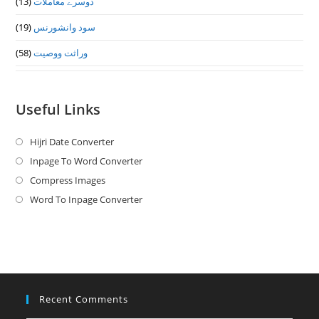
(13)
دوسرے معاملات
(19)
سود وانشورنس
(58)
وراثت ووصيت
Useful Links
Hijri Date Converter
Opens
in
Inpage To Word Converter
Opens
a
in
Compress Images
Opens
new
a
in
Word To Inpage Converter
Opens
tab
new
a
in
tab
new
a
tab
new
tab
Recent Comments