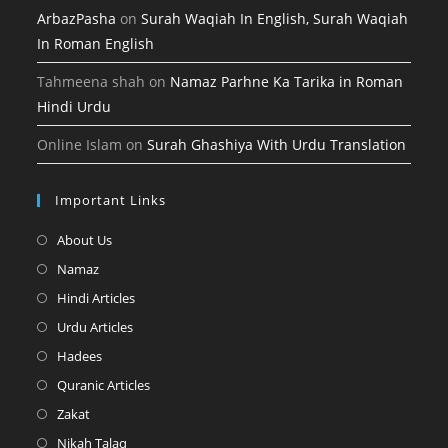
ArbazPasha
on
Surah Waqiah In English, Surah Waqiah
In Roman English
Tahmeena shah
on
Namaz Parhne Ka Tarika in Roman
Hindi Urdu
Online Islam
on
Surah Ghashiya With Urdu Translation
Important Links
Opens
About Us
in
Opens
Namaz
a
in
Opens
Hindi Articles
new
a
in
Opens
Urdu Articles
tab
new
a
in
Opens
Hadees
tab
new
a
in
Opens
Quranic Articles
tab
new
a
in
Opens
Zakat
tab
new
a
in
Opens
Nikah Talaq