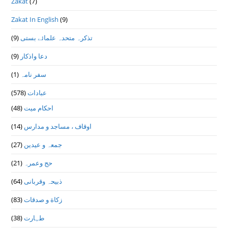
Zakat
(7)
Zakat In English
(9)
(9)
تذكرہ متحدہ علمائے بستى
(9)
دعا واذكار
(1)
سفر نامہ
(578)
عبادات
(48)
احکام میت
(14)
اوقاف ، مساجد و مدارس
(27)
جمعہ و عیدین
(21)
حج وعمرہ
(64)
ذبیحہ وقربانی
(83)
زکاة و صدقات
(38)
طہارت