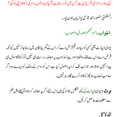
ایک اور روم اسی طرح لیا ہے جس میں خود رہتا ہے تو کیا ان دونوں روم کی زکوة دینی ہوگی؟
المستفتی منصور احمد قاسمی پوٹریاں جون پور۔
باسم الملهم للصدق والصواب:
الجواب
ہیوی ڈپازٹ یعنی کسی کو زیادہ رقم قرض دے کر اس کے گھر یا دکان میں رہنا جائز نہیں کیونکہ
قرض دے اس سے فائدہ اٹھانا سود ہے لہذا جب یہ معاملہ درست ہی نہیں تو زکوة کا سوال ہی
پیدا نہیں ہوتا، اور جو اب تک کرایہ وصول کیا ہے اس کو روم کے مالک کو دیدے وہ اگر
صاحب نصاب ہوگا زکوة ادا کرے گا ورنہ نہیں۔
ہیوی
ڈپازٹ کی کچھ شكلىں
جواز کی ہیں اس لئے اگر یہ معاملہ کرنا ہو تو پہلے اہل علم
نوٹ:
سے معلومات حاصل کرلیں۔
الدلائل