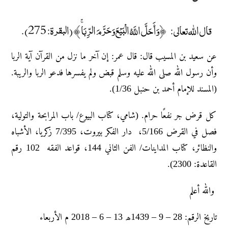
قال الله تعالى: ﴿وَأَحَلَّ اللَّهُ الْبَيْعَ وَحَرَّمَ الرِّبَا ۚ﴾ (البقرة: 275).
عن سعید بن المسیب قال: قال عمر: إن آخر ما نزل من القرآن آیة الربا
وأن رسول اللّٰه صلی اللّٰه علیه وسلم قبض ولم یفسرها فدعو الربا والریبة.
(المسند للإمام أحمد بن حنبل 1/36).
کل قرض جر نفعًا حرام. (شامي، کتاب البیوع/ باب المرابحة والتولیة،
فصل في القرض 5/166، دار الفکر بیروت، 7/395 زکریا، الأشباه
والنظائر، کتاب المداینات/ الفن الثاني 144، قواعد الفقه 102 رقم
القاعدة: 2300).
والله أعلم
تاريخ الرقم: 28 – 9 – 1439ھ 13 – 6 – 2018 م الأربعاء