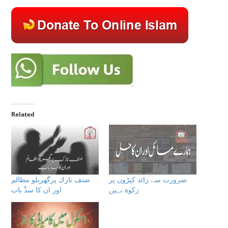
Related
ضرورت سے زائد کپڑوں پر
صنف نازك پرگھريلو مظالم
زکوة نہیں
اور ان كا سدِّ باب