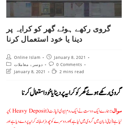
گروی رکھے ہوئے گھر کو کرایہ پر
دینا یا خود استعمال کرنا
Post
Post
Online Islam
January 8, 2021
author:
published:
Post
Post
دوسرے معاملات
0 Comments
category:
comments:
Post
Reading
January 8, 2021
2 mins read
last
time:
modified:
گروی رکھے ہوئے گھر کو کرایہ پر دینا یا خود استعمال کرنا
ہمارے ایک دوست نے ایک روم ہیوی ڈپازٹ (Heavy Deposit ) پر
سوال:
لیا ہے (اپنی زبان میں گروی میں لیا ہے) اور دوسرے کو چھ ہزار ماہانہ کرایہ پر دے دیا ہے اور