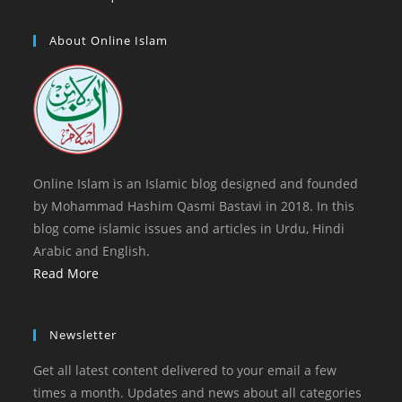
tab
new
a
in
tab
new
a
About Online Islam
tab
new
tab
Online Islam is an Islamic blog designed and founded
by Mohammad Hashim Qasmi Bastavi in 2018. In this
blog come islamic issues and articles in Urdu, Hindi
Arabic and English.
Read More
Newsletter
Get all latest content delivered to your email a few
times a month. Updates and news about all categories