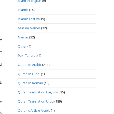
Islam In English
(9)
Islamic
(14)
Islamic Festival
(9)
Muslim Names
(32)
Namaz
(32)
ع:
Other
(4)
لا)
Paki Taharat
(4)
yi
Quran In Arabic
(211)
Quran In Hindi
(1)
L
Quran In Roman
(16)
Quran Translation English
(525)
-:
Quran Translation Urdu
(189)
Quranic Article Arabic
(1)