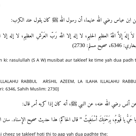
a
ن ابن عباس رضي الله عنهما، أن رسول الله ﷺ كان يقول عند الكرب
َ إِلهَ إِلاَّ اللَّهُ العظيم الحليم، لا إله إلا اللَّه رَبّ العَرْشِ العظيم، لا إله إلا ال
اري: 6346، صحيح مسلم: 2730
n ki: rasulullah (S A W) musibat aur takleef ke time yah dua padh 
 ILLALAHU RABBUL ARSHIL AZEEM, LA ILAHA ILLALAHU RABB
: 6346, Sahih Muslim: 2730]
ن أنس رضي الله عنه، عن النبي ﷺ، أنه كان إذا كربه أمر قال
ا حَيُّ يا قَيُّومُ، بِرَحْمَتِكَ أسْتَغِيثُ ” قال الحاكم: هذا حديث صحيح الإِسناد. سنن التر
i cheez se takleef hoti thi to aap yah dua padhte the: