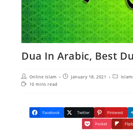
Dua In Arabic, Best D
Post
Post
Post
Online Islam
January 18, 2021
Islam
author:
published:
category:
Reading
10 mins read
time:
Facebook
Twitter
Pinterest
Pocket
Flip