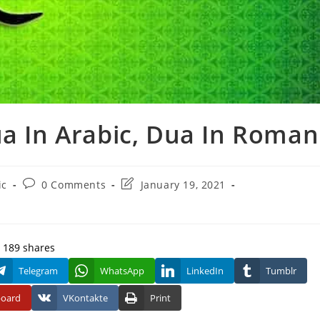
ua In Arabic, Dua In Roman
Post
Post
ic
0 Comments
January 19, 2021
comments:
last
modified:
189
shares
Telegram
WhatsApp
LinkedIn
Tumblr
board
VKontakte
Print