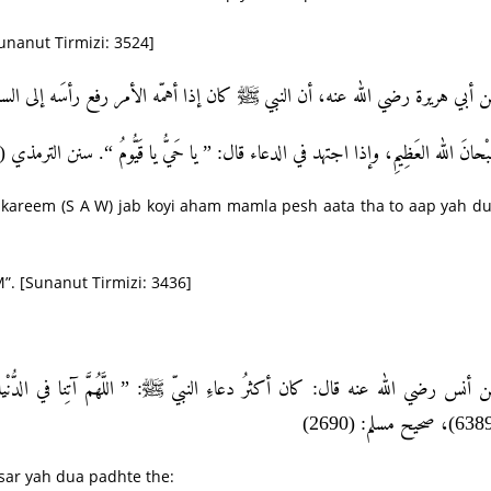
anut Tirmizi: 3524]
ن أبي هريرة رضي الله عنه، أن النبي ﷺ كان إذا أهمّه الأمر رفع رأسَه إلى ال
ُبْحانَ الله العَظِيمِ، وإذا اجتهد في الدعاء قال: ” يا حَيُّ يا قَيُّومُ “. سنن الترمذي (3436
bi kareem (S A W) jab koyi aham mamla pesh aata tha to aap yah d
 [Sunanut Tirmizi: 3436]
ن أنس رضي الله عنه قال: كان أكثرُ دعاءِ النبيّ ﷺ: ” اللَّهُمَّ آتِنا في الدُّنْ
ksar yah dua padhte the: