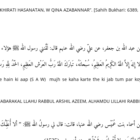
HIRATI HASANATAN, W QINA AZABANNAR”. [Sahih Bukhari: 6389,
ن عبد الله بن جعفر، عن عليّ رضي الله عنهم قال: لَقَّنني رسول الله ﷺ هؤلاء
 إِلهَ إِلاَّ اللَّهُ الكَرِيمُ العَظِيمُ، سُبْحانَهُ، تَبارَكَ اللَّهُ رَبُّ العَرْش العَظِيمِ، الحَمْدُ لِل
te hain ki aap (S A W) mujh se kaha karte the ki jab tum par ko
ABARAKAL LLAHU RABBUL ARSHIL AZEEM, ALHAMDU LILLAHI RABBI
عن أسماء بنت عُمَيْس رضي الله عنها، قالت: قال لي رسولُ الله ﷺ: ” ألا أُعَلِّمُكَ كَلِم