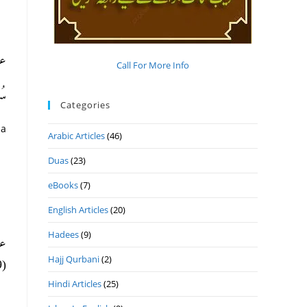
ع:
Call For More Info
س)
Categories
ua
Arabic Articles
(46)
Duas
(23)
eBooks
(7)
English Articles
(20)
Hadees
(9)
ع:
Hajj Qurbani
(2)
(6389)، صحيح مسلم: (2690)
Hindi Articles
(25)