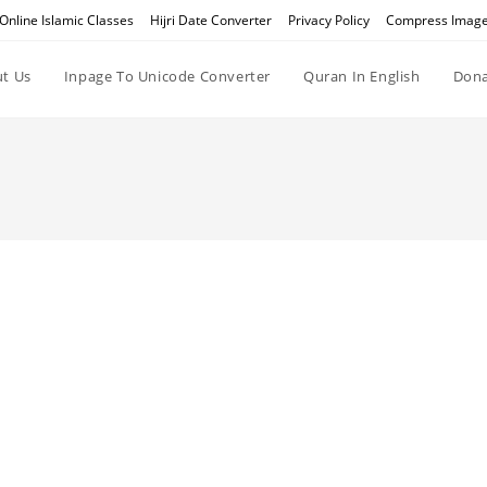
Online Islamic Classes
Hijri Date Converter
Privacy Policy
Compress Imag
t Us
Inpage To Unicode Converter
Quran In English
Dona