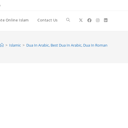
e
te Online Islam
Contact Us
Toggle
website
>
Islamic
>
Dua In Arabic, Best Dua In Arabic, Dua In Roman
search