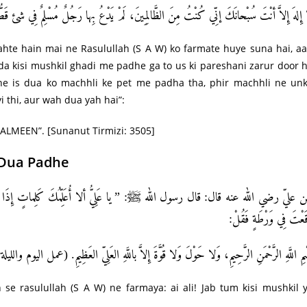
 إِلهَ إِلاَّ أنْتَ سُبْحانَكَ إنِّي كُنْتُ مِنَ الظَّالِمِينَ، لَمْ يَدْعُ بِها رَجُلٌ مُسْلِمٌ فِي شئ
ahte hain mai ne Rasulullah (S A W) ko farmate huye suna hai, a
nda kisi mushkil ghadi me padhe ga to us ki pareshani zarur door 
 ne is dua ko machhli ke pet me padha tha, phir machhli ne un
i thi, aur wah dua yah hai”:
LMEEN”. [Sunanut Tirmizi: 3505]
 Dua Padhe
 عليّ رضي الله عنه قال: قال رسول الله ﷺ: ” يا عَلِيُّ ألا أُعَلِّمُكَ كَلِماتٍ إِذَا و
قَعْتَ فِي وَرْطَةٍ فَقُلْ
سْمِ اللَّهِ الرَّحْمَنِ الرَّحِيمِ، وَلا حَوْلَ وَلا قُوَّةَ إِلاَّ باللَّهِ العَلِيّ العَظِيمِ. (عمل اليوم 
 se rasulullah (S A W) ne farmaya: ai ali! Jab tum kisi mushkil 