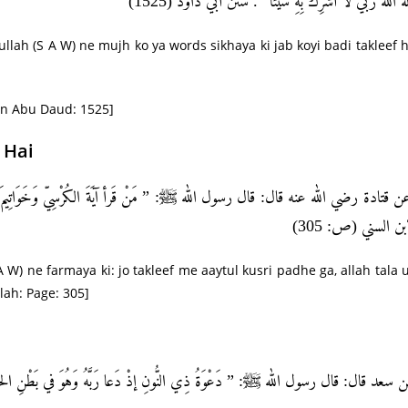
لَّهُ اللَّهُ رَبي لا أُشْرِكُ بِهِ شَيْئاً “. سنن أبي داود (1525
ullah (S A W) ne mujh ko ya words sikhaya ki jab koyi badi takleef 
an Abu Daud: 1525]
 Hai
 قتادة رضي الله عنه قال: قال رسول الله ﷺ: ” مَنْ قَرأ آيَةَ الكُرْسِيّ وَخَوَاتِيمَ سُورَةِ ا
ابن السني (ص: 305
A W) ne farmaya ki: jo takleef me
aaytul kusri
padhe ga, allah tala 
lah: Page: 305]
ن سعد قال: قال رسول الله ﷺ: ” دَعْوَةُ ذِي النُّونِ إذْ دَعا رَبَّهُ وَهُوَ في بَطْنِ ال