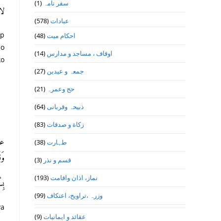
(1)
سفر نامہ
لا)
(578)
عبادات
ap
(48)
احکام میت
ho
(14)
اوقاف ، مساجد و مدارس
ko
(27)
جمعہ و عیدین
(21)
حج وعمرہ
(64)
ذبیحہ وقربانی
(83)
زکاة و صدقات
عن
(38)
طہارت
وَ:
(3)
قسم و نذر
(193)
نماز، اذان واقامت
بِ)
(99)
وزرہ ،تراويح، اعتكاف
ya
(9)
عقائد و ایمانیات