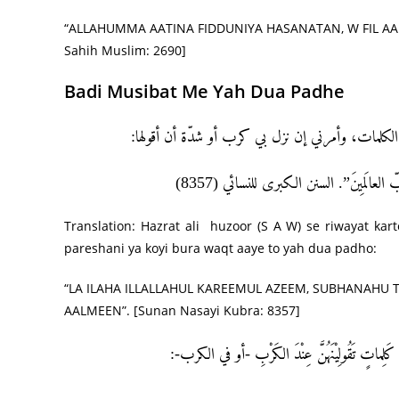
“ALLAHUMMA AATINA FIDDUNIYA HASANATAN, W FIL AAK
Sahih Muslim: 2690]
Badi Musibat Me Yah Dua Padhe
 الكلمات، وأمرني إن نزل بي كرب أو شدّة أن أقولها
“َّهِ رَبّ العالَمِينَ”. السنن الكبرى للنسائي (8357
Translation: Hazrat ali huzoor (S A W) se riwayat kar
pareshani ya koyi bura waqt aaye to yah dua padho:
“LA ILAHA ILLALLAHUL KAREEMUL AZEEM, SUBHANAHU T
AALMEEN”. [Sunan Nasayi Kubra: 8357]
اتٍ تَقُولِيْنَهُنَّ عِنْدَ الكَرْبِ -أو في الكرب