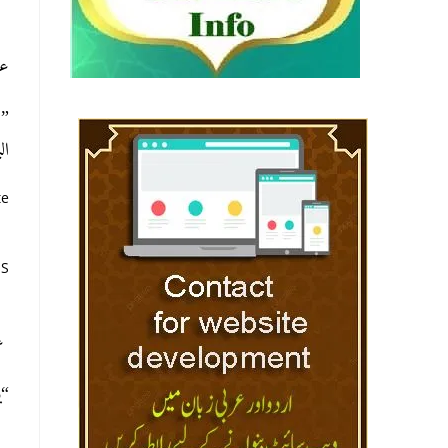
ع:
لا
البخ)
te
US
ع:
ي)