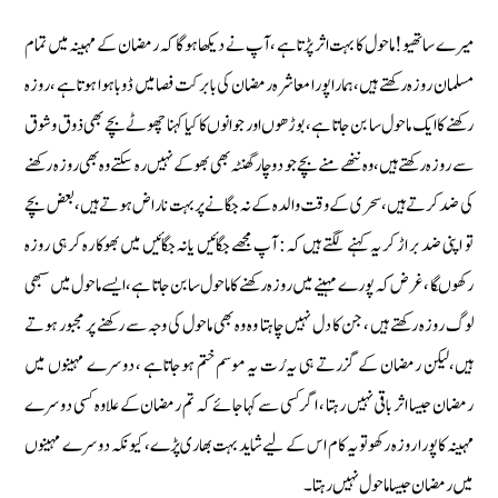
میرے ساتھیو! ماحول کا بہت اثر پڑتا ہے ،آپ نے دیکھا ہوگا کہ رمضان کے مہینہ میں تمام
مسلمان روزہ رکھتے ہیں،ہمارا پورا معاشرہ رمضان کی بابرکت فصا میں ڈوبا ہوا ہوتا ہے ،روزہ
رکھنے کا ایک ماحول سا بن جاتا ہے ،بوڑھوں اور جوانوں کا کیا کہنا چھوٹے بچے بھی ذوق وشوق
سے روزہ رکھتے ہیں،وہ ننھے منے بچے جو دو چار گھنٹہ بھی بھوکے نہیں رہ سکتے وہ بھی روزہ رکھنے
کی ضد کرتے ہیں،سحری کے وقت والدہ کے نہ جگانے پر بہت ناراض ہوتے ہیں،بعض بچے
تو اپنی ضد بر اڑ کر یہ کہنے لگتے ہیں کہ: آپ مجھے جگائیں یانہ جگائیں میں بھوکا رہ کر ہی روزہ
رکھوںگا ، غرض کہ پورے مہینے میں روزہ رکھنے کا ماحول سا بن جاتا ہے ،ایسے ماحول میں سبھی
لوگ روزہ رکھتے ہیں ، جن کا دل نہیں چاہتا وہ وہ بھی ماحول کی وجہ سے رکھنے پر مجبور ہوتے
ہیں،لیکن رمضان کے گزرتے ہی یہ رُت یہ موسم ختم ہوجاتاہے ، دوسرے مہینوں میں
رمضان جیسا اثر باقی نہیں رہتا ، اگر کسی سے کہا جائے کہ تم رمضان کے علاوہ کسی دوسرے
مہینہ کاپورا روزہ رکھو تو یہ کا م اس کے لیے شاید بہت بھاری پڑے، کیونکہ دوسرے مہینوں
میں رمضان جیسا ماحول نہیں رہتا۔