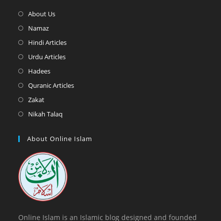
Opens
About Us
in
Opens
Namaz
a
in
Opens
Hindi Articles
new
a
in
Opens
Urdu Articles
tab
new
a
in
Opens
Hadees
tab
new
a
in
Opens
Quranic Articles
tab
new
a
in
Opens
Zakat
tab
new
a
in
Opens
Nikah Talaq
tab
new
a
in
tab
new
a
About Online Islam
tab
new
tab
Online Islam is an Islamic blog designed and founded