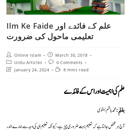
Ilm Ke Faide علم کے فائدے اور
تعلیمی ماحول کی ضرورت
Post
Post
Online Islam
March 30, 2018
author:
published:
Post
Post
Urdu Articles
0 Comments
category:
comments:
Post
Reading
January 24, 2024
8 mins read
last
time:
modified:
علم کی اہمیت اور اس کے فائدے
محمد ہاشم بستوی
بقلم:
آج ہر شخص جانتا ہے کہ تعلیم بہت ضروری چیز ہے ، کیونکہ تعلیم ہی کی وجہ سے ہمارے اندر