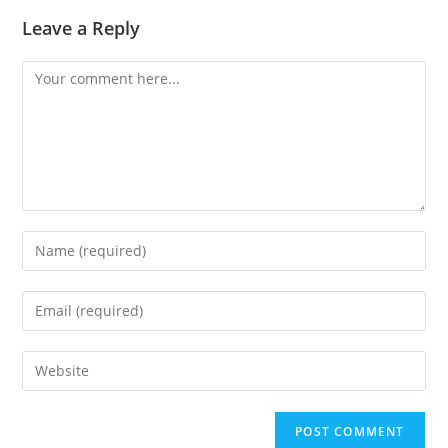
Leave a Reply
Comment
Enter
your
name
Enter
or
your
username
email
Enter
to
address
your
comment
to
website
comment
URL