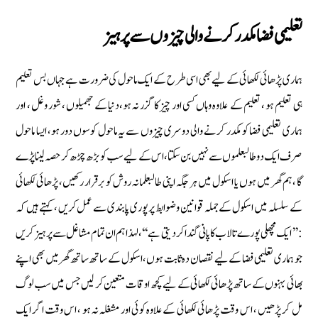
تعلیمی فضا مکدر کرنے والی چیزوں سے پرہیز
ہماری پڑھائی لکھائی کے لیے بھی اسی طرح کے ایک ماحول کی ضرورت ہے جہاں بس تعلیم
ہی تعلیم ہو ، تعلیم کے علاوہ وہاں کسی اور چیز کا گزر نہ ہو،دنیا کے جھمیلوں ، شور وغل ، اور
ہماری تعلیمی فضا کو مکدر کرنے والی دوسری چیزوں سے یہ ماحول کوسوں دور ہو، ایسا ماحول
صرف ایک دو طالبعلموں سے نہیں بن سکتا ،اس کے لیے سب کو بڑھ چڑھ کر حصہ لینا پڑے
گا ، ہم گھر میں ہوں یا اسکول میں ہر جگہ اپنی طالبعلمانہ روش کو برقرار رکھیں، پڑھائی لکھائی
کے سلسلہ میں اسکول کے جملہ قوانین وضوابط پر پوری پابندی سے عمل کریں ، کہتے ہیں کہ
:’’ ایک مچھلی پورے تالاب کا پانی گندا کر دیتی ہے‘‘ ، لہذا ہم ان تمام مشاغل سے پرہیز کریں
جو ہماری تعلیمی فضا کے لیے نقصان دہ ثابت ہوں، اسکول کے ساتھ ساتھ گھر میں بھی اپنے
بھائی بہنوں کے ساتھ پڑھائی لکھائی کے لیے کچھ اوقات متعین کر لیں جس میں سب لوگ
مل کر پڑھیں ، اس وقت پڑھائی لکھائی کے علاوہ کوئی اور مشغلہ نہ ہو ، اس وقت اگر ایک