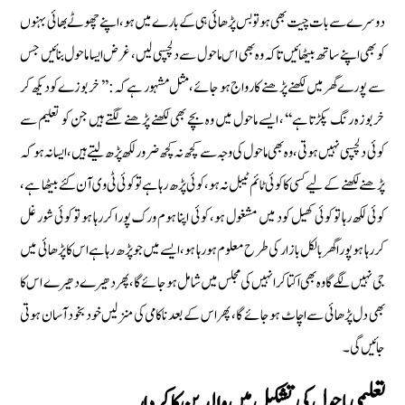
دوسرے سے بات چیت بھی ہو تو بس پڑھائی ہی کے بارے میں ہو، اپنے چھوٹے بھائی بہنوں
کو بھی اپنے ساتھ بیٹھائیں تاکہ وہ بھی اس ماحول سے دلچسپی لیں، غرض ایسا ماحول بنائیں جس
سے پورے گھر میں لکھنے پڑھنے کا رواج ہو جائے، مثل مشہور ہے کہ:’’ خربوزے کو دیکھ کر
خربوزہ رنگ پکڑتا ہے‘‘ ، ایسے ماحول میں وہ بچے بھی لکھنے پڑھنے لگتے ہیں جن کو تعلیم سے
کوئی دلچسپی نہیں ہوتی ، وہ بھی ماحول کی وجہ سے کچھ نہ کچھ ضرور لکھ پڑھ لیتے ہیں، ایسا نہ ہو کہ
پڑھنے لکھنے کے لیے کسی کا کوئی ٹائم ٹیبل نہ ہو ، کوئی پڑھ رہا ہے تو کو ئی ٹی وی آ ن کئے بیٹھا ہے ،
کوئی لکھ رہا تو کوئی کھیل کود میں مشغول ہو، کوئی اپنا ہوم ورک پورا کررہا ہو تو کوئی شور غل
کررہا ہو پورا گھر بالکل بازار کی طرح معلوم ہو رہا ہو، ایسے میں جو پڑھ رہا ہے اس کا پڑھائی میں
جی نہیں لگے گا وہ بھی اکتا کر انہیں کی مجلس میں شامل ہو جائے گا ،پھر دھیرے دھیرے اس کا
بھی دل پڑھائی سے اچاٹ ہو جائے گا ، پھر اس کے بعد ناکامی کی منزلیں خود بخود آسان ہوتی
جائیں گی۔
تعلیمی ماحول کی تشکیل میں والدین کا کردار