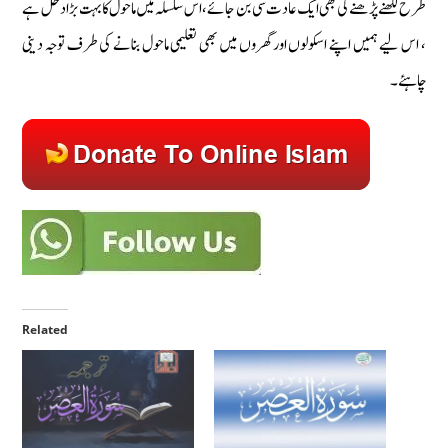
طرح لکھنے پڑھنے کی بھی ایک عادت سی بن جائے، اس سلسلہ میں ماحول کا بہت بڑا دخل ہے
، اس لیے ہمیں اپنے اسکولوں اور گھروں میں بھی تعلیمی ماحول بنانے کی طرف توجہ دینی
چاہئے۔
Related