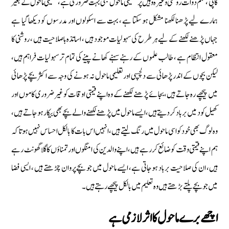
کاپی ، قلم دوات روشنی وغیرہ وہیں پر تعلیمی ماحول بھی بہت ضروری ہے ،تعلیمی ماحول کے بغیر
ہمارے لیے پڑھنا لکھنا مشکل ہو سکتا ہے ، بہت سے اسکولوں اور مدرسوں کو دیکھا گیا ہے
جہاں پڑھنے لکھنے کے لیے ہر طرح کی سہولیات موجود ہیں ، اساتذہ باصلاحیت ہیں ، روشنی کا
معقول انتظام ہے ، طالب علموں کے رہنے سہنے کھانے پینے کی تمام تر سہولیات فراہم ہیں،
لیکن بچوں کے اندر پڑھائی سے دلچسپی اور تعلیمی ماحول نہ ہونے کی وجہ سے اکثربچے پڑھائی
میں پیچھے رہ جاتے ہیں ،بجائے پڑھنے لکھنے کے وہ اپنے قیمتی اوقات کو غیر ضروری کاموں اور
کھیل کود میں برباد کردیتے ہیں،ایسے ماحول میں پڑھنے لکھنے والے بچے بھی بیکار ہو جاتے ہیں ،
وہ لوگ بھی خود کواسی ماحول میں رنگ لیتے ہیں، انہیں اس بات کا بالکل احساس نہیں ہوتا کہ
ہم اپنے قیمتی وقت کوضائع کر رہے ہیں، اپنے والدین کی امنگوں اور تمناؤں کا گلا گھونٹ رہے
ہیں، ان کی صلاحیت برباد ہو جاتی ہے، ایسے ماحول میں جو بچے پروان چڑھتے ہیں ، ایسی فضا
میں جو بچے پلتے بڑھتے ہیں وہ تعلیم میں بالکل پیچھے رہتے ہیں۔
اچھے برے ماحول کا اثر لازمی ہے