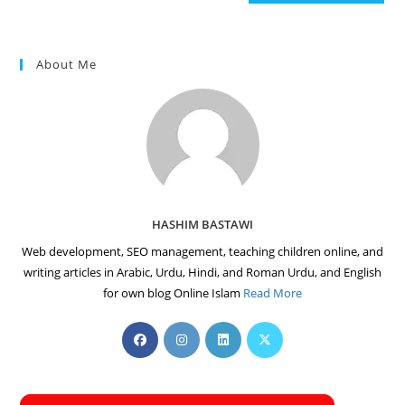
(optional)
About Me
HASHIM BASTAWI
Web development, SEO management, teaching children online, and
writing articles in Arabic, Urdu, Hindi, and Roman Urdu, and English
for own blog Online Islam
Read More
Opens
Opens
Opens
Opens
in
in
in
in
a
a
a
a
new
new
new
new