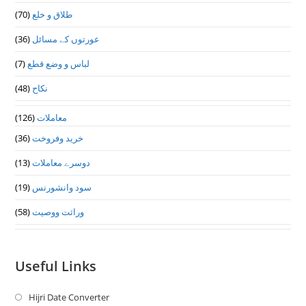
طلاق و خلع
(70)
عورتوں کے مسائل
(36)
لباس و وضع قطع
(7)
نکاح
(48)
معاملات
(126)
خرید وفروخت
(36)
دوسرے معاملات
(13)
سود وانشورنس
(19)
وراثت ووصيت
(58)
Useful Links
Hijri Date Converter
Opens