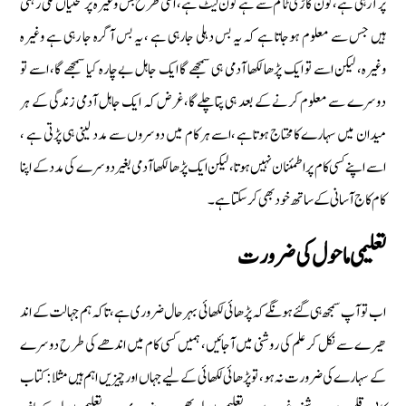
پر آرہی ہے، کون گاڑی ٹائم سے ہے کون لیٹ ہے ، اسی طرح بس وغیرہ پر تختیاں لگی رہتی
ہیں جس سے معلوم ہوجاتا ہے کہ یہ بس دہلی جارہی ہے ، یہ بس آگرہ جا رہی ہے وغیرہ
وغیرہ، لیکن اسے تو ایک پڑھا لکھا آدمی ہی سمجھے گا ایک جاہل بے چارہ کیا سمجھے گا، اسے تو
دوسرے سے معلوم کرنے کے بعد ہی پتا چلے گا،غرض کہ ایک جاہل آدمی زندگی کے ہر
میدان میں سہارے کا محتاج ہوتاہے ،اسے ہر کام میں دوسروں سے مدد لینی ہی پڑتی ہے ،
اسے اپنے کسی کام پر اطمئنان نہیں ہوتا، لیکن ایک پڑھا لکھا آدمی بغیر دوسرے کی مدد کے اپنا
کام کاج آسانی کے ساتھ خود بھی کرسکتاہے۔
تعلیمی ماحول کی ضرورت
اب تو آپ سمجھ ہی گئے ہونگے کہ پڑھائی لکھائی بہر حال ضروری ہے ، تاکہ ہم جہالت کے اند
ھیر ے سے نکل کر علم کی روشنی میں آجائیں، ہمیں کسی کام میں اندھے کی طرح دوسرے
کے سہارے کی ضرورت نہ ہو، تو پڑھائی لکھائی کے لیے جہاں اور چیزیں اہم ہیں مثلا: کتاب