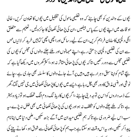
بچوں کے والدین کو بھی چاہئے کہ وہ تعلیمی ماحول کی تشکیل میں بچوں کا تعاون کریں، خالی
اوقات میں اپنے بچوں کے پاس بیٹھیں ، ان کی پڑھائی لکھائی کا جائزہ لیں ، تعلیم سے متعلق
انکی دلچسپی کا سامان فراہم کریں ، ان کے لیے رسائل اور اچھی اچھی کتابیں خرید کر لائیںجس
سے ان کی تعلیمی دلچسپی بڑھتی رہے، اپنے مہمانوں اور ملنے جلنے والوں کی مجلس کو بچوں کی
تعلیمی مجلس سے دور رکھیں،تاکہ بچوں کی پڑھائی متاثر نہ ہو،اکثر گھروں میں دیکھا گیا ہے کہ
بچے شام کواپنا سبق دہرا رہے ہیں وہیں پر آنے جانے والوں کا سلسلہ بھی جاری ہے ، چائے
نوشی اور ہنسی مذاق کا دور بھی چل رہا ہے،ایسے میں بچوں کا پڑھائی لکھائی میں جی نہیں لگتا ، گھر
کے ذمہ داروں کو اس پرتوجہ دینی چاہئے ، اگر بچوں کا ریڈنگ روم الگ تھلک ہو تو زیادہ بہتر
ہے ،تاکہ ملنے جلنے والوں کو تکلف نہ ہو اور بچوں کی پڑھائی لکھائی میں بھی خلل نہ پڑے،یہ
سب اس لیے ضروری ہے تاکہ ہم تعلیمی میدان میں آگے بڑھ سکیں ، علمی دنیا میں اپنا نام
پیدا کرسکیں،اور یہ اس وقت ہو سکتا ہے جب ہم کو پڑھائی لکھائی سے شوق ہو، کھانے پینے کی