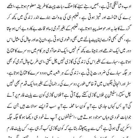
ادب وشائستگی آتی ہے ، ہمیں رہنے سہنے کا ڈھنگ ، بات چیت کا طریقہ معلوم ہوتا ہے ، اچھے
برے کی شناخت اور تمیز ہوتی ہے ،تعلیم ہی کی بدولت ہمارے اندر زندگی میں کچھ کر
گزرنے کا جذبہ اور حوصلہ پیدا ہوتا ہے ، تعلیم کے بغیرآدمی بسااوقات بے کار وبے بس ہوجاتا
ہے، کبھی کبھی تو اسے اپنا پیٹ پالنے میں بھی دشواری ہوتی ہے ،ان پڑھ اور جاہل کی مثال اس
دور میں ایک اندھے اور نا بینا سے کچھ کم نہیں،ایک اندھا آدمی ہر کام میں دوسرے کا محتاج
ہوتاہے ، سہارے کے بغیر اس کی زندگی کی گاڑی نہیں چل سکتی ، اسی طرح جاہل آدمی کو بھی
ہر جگہ سہارے کی ضرورت پڑتی ہے ، زندگی کے ہر شعبہ میں وہ دوسرے کا محتاج ہوتاہے،
سفر اور انجانی جگہوں میں تو خاص طور پر دوسرے کی رہنمائی کے بغیر وہ ایک قدم بھی نہیں
چل سکتا، اسٹیشن پر فلاں گاڑی کتنے بجے آتی ہے؟ فلاں گاڑی کون سے پلیٹ فارم پر آئے
گی؟یہ بس کہاں جارہی ہے؟یہ کون سا محلہ ہے؟یہ سب تو ایسے سوالات ہیں جن کے
جوابات خود ہی وہاں موجود ہوتے ہیں ، اسٹیشنوں پر آپ نے خود ہی دیکھا ہوگا جگہ جگہ
اسکرین لگی ہوتی ہے جس سے یہ پتا چلتا رہتا ہے کہ کون گاڑی کب آرہی ہے ، کس پلیٹ فارم