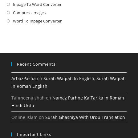
in
Inpage To Word Converter
Opens
a
in
Compress Images
Opens
new
a
in
Word To Inpage Converter
Opens
tab
new
a
in
tab
new
a
tab
new
tab
Recent Comments
ArbazPasha
on
Surah Waqiah In English, Surah Waqiah
In Roman English
Tahmeena shah
on
Namaz Parhne Ka Tarika in Roman
Hindi Urdu
Online Islam
on
Surah Ghashiya With Urdu Translation
Important Links