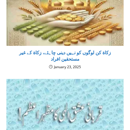
زكاة كن لوگوں كو نہيں دينى چاہئے، زكاة كے غير
مستحقين افراد
January 23, 2025