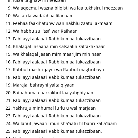
Allaa tatghaw fil meezaan
Wa aqeemul wazna bilqisti wa laa tukhsirul meezaan
Wal arda wada’ahaa lilanaam
Feehaa faakihatunw wan nakhlu zaatul akmaam
Walhabbu zul ‘asfi war Raihaan
Fabi ayyi aalaaa’i Rabbikumaa tukazzibaan
Khalaqal insaana min salsaalin kalfakhkhaar
Wa khalaqal jaaan mim maarijim min naar
Fabi ayyi aalaaa’i Rabbikumaa tukazzibaan
Rabbul mashriqayni wa Rabbul maghribayn
Fabi ayyi aalaaa’i Rabbikumaa tukazzibaan
Marajal bahrayni yalta qiyaan
Bainahumaa barzakhul laa yabghiyaan
Fabi ayyi aalaaa’i Rabbikumaa tukazzibaan
Yakhruju minhumal lu ‘lu u wal marjaan
Fabi ayyi aalaaa’i Rabbikumaa tukazzibaan
Wa lahul jawaaril mun sha’aatu fil bahri kal a’laam
Fabi ayyi aalaaa’i Rabbikumaa tukazzibaan.