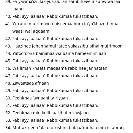
Fa-yawma’izil laa yus’alu ‘an zambiheee insunw wa laa
jaann
Fabi ayyi aalaaa’i Rabbikumaa tukazzibaan.
Yu’raful mujrimoona biseemaahum fa’yu’khazu binna
waasi wal aqdaam
Fabi ayyi aalaaa’i Rabbikumaa tukazzibaan.
Haazihee jahannamul latee yukazzibu bihal mujrimoon
Yatoofoona bainahaa wa baina hameemim aan
Fabi ayyi aalaaa’i Rabbikumaa tukazzibaan.
Wa liman khaafa maqaama rabbihee jannataan
Fabi ayyi aalaaa’i Rabbikumaa tukazzibaan.
Zawaataaa afnaan
Fabi ayyi aalaaa’i Rabbikumaa tukazzibaan.
Feehimaa ‘aynaani tajriyaan
Fabi ayyi aalaaa’i Rabbikumaa tukazzibaan.
Feehimaa min kulli faakihatin zawjaan
Fabi ayyi aalaaa’i Rabbikumaa tukazzibaan.
Muttaki’eena ‘alaa furushim bataaa’inuhaa min istabraq;