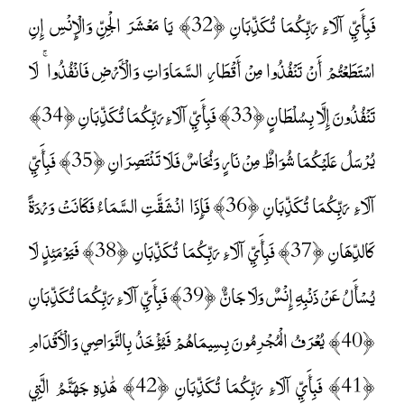
فَبِأَيِّ آلَاءِ رَبِّكُمَا تُكَذِّبَانِ ﴿32﴾ يَا مَعْشَرَ الْجِنِّ وَالْإِنْسِ إِنِ
اسْتَطَعْتُمْ أَنْ تَنْفُذُوا مِنْ أَقْطَارِ السَّمَاوَاتِ وَالْأَرْضِ فَانْفُذُوا ۚ لَا
تَنْفُذُونَ إِلَّا بِسُلْطَانٍ ﴿33﴾ فَبِأَيِّ آلَاءِ رَبِّكُمَا تُكَذِّبَانِ ﴿34﴾
يُرْسَلُ عَلَيْكُمَا شُوَاظٌ مِنْ نَارٍ وَنُحَاسٌ فَلَا تَنْتَصِرَانِ ﴿35﴾ فَبِأَيِّ
آلَاءِ رَبِّكُمَا تُكَذِّبَانِ ﴿36﴾ فَإِذَا انْشَقَّتِ السَّمَاءُ فَكَانَتْ وَرْدَةً
كَالدِّهَانِ ﴿37﴾ فَبِأَيِّ آلَاءِ رَبِّكُمَا تُكَذِّبَانِ ﴿38﴾ فَيَوْمَئِذٍ لَا
يُسْأَلُ عَنْ ذَنْبِهِ إِنْسٌ وَلَا جَانٌّ ﴿39﴾ فَبِأَيِّ آلَاءِ رَبِّكُمَا تُكَذِّبَانِ
﴿40﴾ يُعْرَفُ الْمُجْرِمُونَ بِسِيمَاهُمْ فَيُؤْخَذُ بِالنَّوَاصِي وَالْأَقْدَامِ
﴿41﴾ فَبِأَيِّ آلَاءِ رَبِّكُمَا تُكَذِّبَانِ ﴿42﴾ هَٰذِهِ جَهَنَّمُ الَّتِي