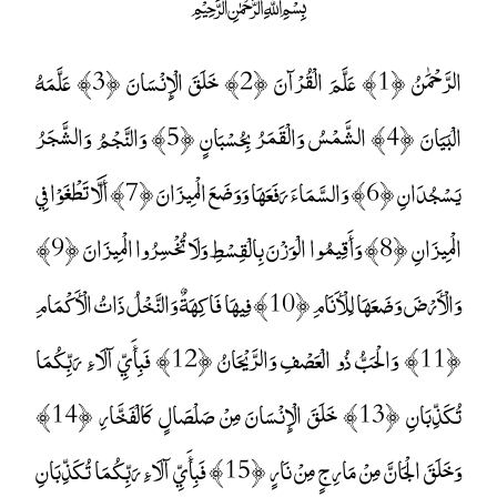
﷽
الرَّحْمَٰنُ ﴿1﴾ عَلَّمَ الْقُرْآنَ ﴿2﴾ خَلَقَ الْإِنْسَانَ ﴿3﴾ عَلَّمَهُ
الْبَيَانَ ﴿4﴾ الشَّمْسُ وَالْقَمَرُ بِحُسْبَانٍ ﴿5﴾ وَالنَّجْمُ وَالشَّجَرُ
يَسْجُدَانِ ﴿6﴾ وَالسَّمَاءَ رَفَعَهَا وَوَضَعَ الْمِيزَانَ ﴿7﴾ أَلَّا تَطْغَوْا فِي
الْمِيزَانِ ﴿8﴾ وَأَقِيمُوا الْوَزْنَ بِالْقِسْطِ وَلَا تُخْسِرُوا الْمِيزَانَ ﴿9﴾
وَالْأَرْضَ وَضَعَهَا لِلْأَنَامِ ﴿10﴾ فِيهَا فَاكِهَةٌ وَالنَّخْلُ ذَاتُ الْأَكْمَامِ
﴿11﴾ وَالْحَبُّ ذُو الْعَصْفِ وَالرَّيْحَانُ ﴿12﴾ فَبِأَيِّ آلَاءِ رَبِّكُمَا
تُكَذِّبَانِ ﴿13﴾ خَلَقَ الْإِنْسَانَ مِنْ صَلْصَالٍ كَالْفَخَّارِ ﴿14﴾
وَخَلَقَ الْجَانَّ مِنْ مَارِجٍ مِنْ نَارٍ ﴿15﴾ فَبِأَيِّ آلَاءِ رَبِّكُمَا تُكَذِّبَانِ