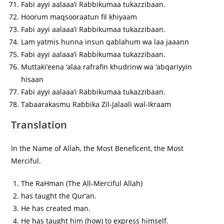
Fabi ayyi aalaaa’i Rabbikumaa tukazzibaan.
Hoorum maqsooraatun fil khiyaam
Fabi ayyi aalaaa’i Rabbikumaa tukazzibaan.
Lam yatmis hunna insun qablahum wa laa jaaann
Fabi ayyi aalaaa’i Rabbikumaa tukazzibaan.
Muttaki’eena ‘alaa rafrafin khudrinw wa ‘abqariyyin
hisaan
Fabi ayyi aalaaa’i Rabbikumaa tukazzibaan.
Tabaarakasmu Rabbika Zil-Jalaali wal-Ikraam
Translation
In the Name of Allah, the Most Beneficent, the Most
Merciful.
The RaHman (The All-Merciful Allah)
has taught the Qur‘an.
He has created man.
He has taught him (how) to express himself.