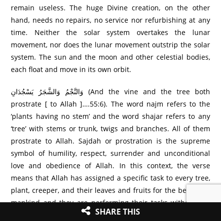
remain useless. The huge Divine creation, on the other
hand, needs no repairs, no service nor refurbishing at any
time. Neither the solar system overtakes the lunar
movement, nor does the lunar movement outstrip the solar
system. The sun and the moon and other celestial bodies,
each float and move in its own orbit.
وَالنَّجْمُ وَالشَّجَرُ‌ يَسْجُدَانِ (And the vine and the tree both
prostrate [ to Allah ]….55:6). The word najm refers to the
‘plants having no stem’ and the word shajar refers to any
‘tree’ with stems or trunk, twigs and branches. All of them
prostrate to Allah. Sajdah or prostration is the supreme
symbol of humility, respect, surrender and unconditional
love and obedience of Allah. In this context, the verse
means that Allah has assigned a specific task to every tree,
plant, creeper, and their leaves and fruits for the benefit of
mankind and they are performing their tasks without the
SHARE THIS
slightest deviation from their assigned duties.