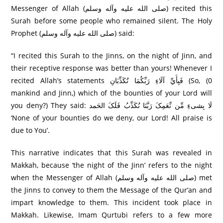
Messenger of Allah (صلى الله عليه وآله وسلم) recited this
Surah before some people who remained silent. The Holy
Prophet (صلى الله عليه وآله وسلم) said:
“I recited this Surah to the Jinns, on the night of Jinn, and
their receptive response was better than yours! Whenever I
recited Allah’s statements فَبِأَيِّ آلَاءِ رَ‌بِّكُمَا تُكَذِّبَانِ (So, (0
mankind and Jinn,) which of the bounties of your Lord will
you deny?) They said: لَا بِشیءِ مِّن نِّعَمِکَ رَبَّنَا نُکَذِّبُ فَلَکَ الحَمد
‘None of your bounties do we deny, our Lord! All praise is
due to You’.
This narrative indicates that this Surah was revealed in
Makkah, because ‘the night of the Jinn’ refers to the night
when the Messenger of Allah (صلى الله عليه وآله وسلم) met
the Jinns to convey to them the Message of the Qur’an and
impart knowledge to them. This incident took place in
Makkah. Likewise, Imam Qurtubi refers to a few more