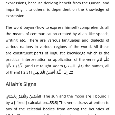
expressions, because deriving benefit from the Qur’an, and
imparting it to others, is dependent on the knowledge of
expression.
The word bayan (‘how to express himself) comprehends all
the means of communication created by Allah, like speech,
writing etc. There are various languages and dialects of
various nations in various regions of the world. All these
are constituent parts of linguistic knowledge which is the
practical interpretation or application of the verse عَلَّمَ آدَمَ
الْأَسْمَاءَ كُلَّهَا (And He taught Adam (علیہ السلام) the names, all
of them) [ 2:31] فَتَبَارَ‌كَ اللَّـهُ أَحْسَنُ الْخَالِقِينَ
Allah’s Signs
الشَّمْسُ وَالْقَمَرُ‌ بِحُسْبَانٍ (The sun and the moon are [ bound ]
by a [ fixed ] calculation…55:5) This verse draws attention to
two of the celestial bodies from among the bounties of