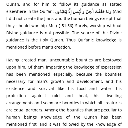
Qur’an, and for him to follow its guidance as stated
elsewhere in the Qur’an: وَمَا خَلَقْتُ الْجِنَّ وَالْإِنسَ إِلَّا لِيَعْبُدُونِ (And
I did not create the Jinns and the human beings except that
they should worship Me.) [ 51:56] Surely, worship without
Divine guidance is not possible. The source of the Divine
guidance is the Holy Qur’an. Thus Qur’anic knowledge is
mentioned before man’s creation.
Having created man, uncountable bounties are bestowed
upon him. Of them, imparting the knowledge of expression
has been mentioned especially, because the bounties
necessary for man’s growth and development, and his
existence and survival like his food and water, his
protection against cold and heat, his dwelling
arrangements and so on are bounties in which all creatures
are equal partners. Among the bounties that are peculiar to
human beings Knowledge of the Qur’an has been
mentioned first, and it was followed by the knowledge of