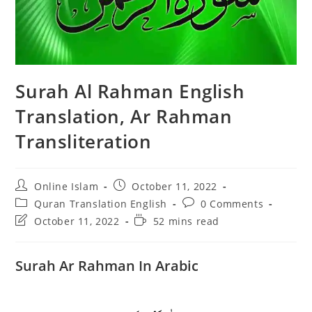
Surah Al Rahman English
Translation, Ar Rahman
Transliteration
Post
Post
Online Islam
October 11, 2022
author:
published:
Post
Post
Quran Translation English
0 Comments
category:
comments:
Post
Reading
October 11, 2022
52 mins read
last
time:
modified:
Surah Ar Rahman In Arabic