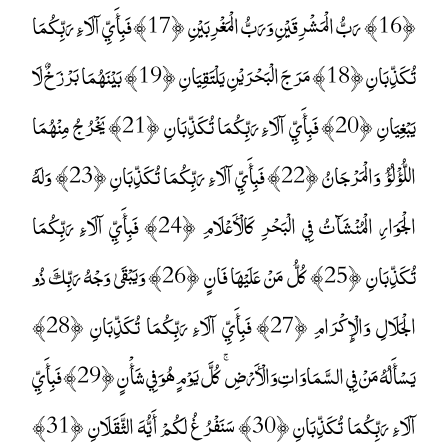
﴿16﴾ رَبُّ الْمَشْرِقَيْنِ وَرَبُّ الْمَغْرِبَيْنِ ﴿17﴾ فَبِأَيِّ آلَاءِ رَبِّكُمَا
تُكَذِّبَانِ ﴿18﴾ مَرَجَ الْبَحْرَيْنِ يَلْتَقِيَانِ ﴿19﴾ بَيْنَهُمَا بَرْزَخٌ لَا
يَبْغِيَانِ ﴿20﴾ فَبِأَيِّ آلَاءِ رَبِّكُمَا تُكَذِّبَانِ ﴿21﴾ يَخْرُجُ مِنْهُمَا
اللُّؤْلُؤُ وَالْمَرْجَانُ ﴿22﴾ فَبِأَيِّ آلَاءِ رَبِّكُمَا تُكَذِّبَانِ ﴿23﴾ وَلَهُ
الْجَوَارِ الْمُنْشَآتُ فِي الْبَحْرِ كَالْأَعْلَامِ ﴿24﴾ فَبِأَيِّ آلَاءِ رَبِّكُمَا
تُكَذِّبَانِ ﴿25﴾ كُلُّ مَنْ عَلَيْهَا فَانٍ ﴿26﴾ وَيَبْقَىٰ وَجْهُ رَبِّكَ ذُو
الْجَلَالِ وَالْإِكْرَامِ ﴿27﴾ فَبِأَيِّ آلَاءِ رَبِّكُمَا تُكَذِّبَانِ ﴿28﴾
يَسْأَلُهُ مَنْ فِي السَّمَاوَاتِ وَالْأَرْضِ ۚ كُلَّ يَوْمٍ هُوَ فِي شَأْنٍ ﴿29﴾ فَبِأَيِّ
آلَاءِ رَبِّكُمَا تُكَذِّبَانِ ﴿30﴾ سَنَفْرُغُ لَكُمْ أَيُّهَ الثَّقَلَانِ ﴿31﴾