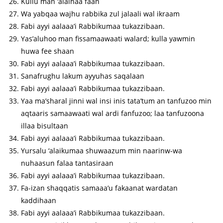
Kullu man ‘alaihaa faan
Wa yabqaa wajhu rabbika zul jalaali wal ikraam
Fabi ayyi aalaaa’i Rabbikumaa tukazzibaan.
Yas’aluhoo man fissamaawaati walard; kulla yawmin
huwa fee shaan
Fabi ayyi aalaaa’i Rabbikumaa tukazzibaan.
Sanafrughu lakum ayyuhas saqalaan
Fabi ayyi aalaaa’i Rabbikumaa tukazzibaan.
Yaa ma’sharal jinni wal insi inis tata’tum an tanfuzoo min
aqtaaris samaawaati wal ardi fanfuzoo; laa tanfuzoona
illaa bisultaan
Fabi ayyi aalaaa’i Rabbikumaa tukazzibaan.
Yursalu ‘alaikumaa shuwaazum min naarinw-wa
nuhaasun falaa tantasiraan
Fabi ayyi aalaaa’i Rabbikumaa tukazzibaan.
Fa-izan shaqqatis samaaa’u fakaanat wardatan
kaddihaan
Fabi ayyi aalaaa’i Rabbikumaa tukazzibaan.