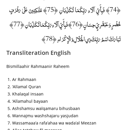
﴿74﴾ فَبِأَيِّ آلَاءِ رَبِّكُمَا تُكَذِّبَانِ ﴿75﴾ مُتَّكِئِينَ عَلَىٰ رَفْرَفٍ
خُضْرٍ وَعَبْقَرِيٍّ حِسَانٍ ﴿76﴾ فَبِأَيِّ آلَاءِ رَبِّكُمَا تُكَذِّبَانِ ﴿77﴾
تَبَارَكَ اسْمُ رَبِّكَ ذِي الْجَلَالِ وَالْإِكْرَامِ ﴿78﴾
Transliteration English
Bismillaahir Rahmaanir Raheem
Ar Rahmaan
‘Allamal Quran
Khalaqal insaan
‘Allamahul bayaan
Ashshamsu walqamaru bihusbaan
Wannajmu washshajaru yasjudan
Wassamaaa’a rafa’ahaa wa wada’al Meezan