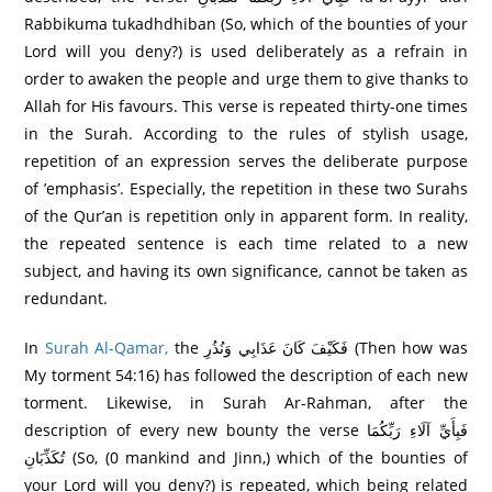
Rabbikuma tukadhdhiban (So, which of the bounties of your
Lord will you deny?) is used deliberately as a refrain in
order to awaken the people and urge them to give thanks to
Allah for His favours. This verse is repeated thirty-one times
in the Surah. According to the rules of stylish usage,
repetition of an expression serves the deliberate purpose
of ’emphasis’. Especially, the repetition in these two Surahs
of the Qur’an is repetition only in apparent form. In reality,
the repeated sentence is each time related to a new
subject, and having its own significance, cannot be taken as
redundant.
In
Surah Al-Qamar,
the فَكَيْفَ كَانَ عَذَابِي وَنُذُرِ‌ (Then how was
My torment 54:16) has followed the description of each new
torment. Likewise, in Surah Ar-Rahman, after the
description of every new bounty the verse فَبِأَيِّ آلَاءِ رَ‌بِّكُمَا
تُكَذِّبَانِ (So, (0 mankind and Jinn,) which of the bounties of
your Lord will you deny?) is repeated, which being related