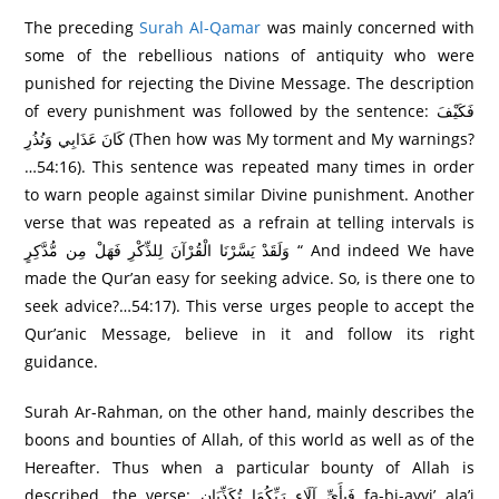
The preceding
Surah Al-Qamar
was mainly concerned with
some of the rebellious nations of antiquity who were
punished for rejecting the Divine Message. The description
of every punishment was followed by the sentence: فَكَيْفَ
كَانَ عَذَابِي وَنُذُرِ‌ (Then how was My torment and My warnings?
…54:16). This sentence was repeated many times in order
to warn people against similar Divine punishment. Another
verse that was repeated as a refrain at telling intervals is
وَلَقَدْ يَسَّرْ‌نَا الْقُرْ‌آنَ لِلذِّكْرِ‌ فَهَلْ مِن مُّدَّكِرٍ‌ “ And indeed We have
made the Qur’an easy for seeking advice. So, is there one to
seek advice?…54:17). This verse urges people to accept the
Qur’anic Message, believe in it and follow its right
guidance.
Surah Ar-Rahman, on the other hand, mainly describes the
boons and bounties of Allah, of this world as well as of the
Hereafter. Thus when a particular bounty of Allah is
described, the verse: فَبِأَيِّ آلَاءِ رَ‌بِّكُمَا تُكَذِّبَانِ fa-bi-ayyi’ ala’i