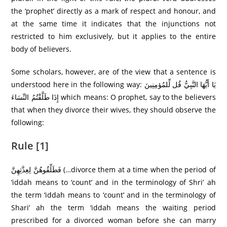
the ‘prophet’ directly as a mark of respect and honour, and
at the same time it indicates that the injunctions not
restricted to him exclusively, but it applies to the entire
body of believers.
Some scholars, however, are of the view that a sentence is
understood here in the following way: يَا أَيُّهَا النَّبِيُّ قُل لِّلمُؤمِنِینَ
إِذَا طَلَّقْتُمُ النِّسَاءَ which means: O prophet, say to the believers
that when they divorce their wives, they should observe the
following:
Rule [1]
فَطَلِّقُوهُنَّ لِعِدَّتِهِنَّ (…divorce them at a time when the period of
‘iddah means to ‘count’ and in the terminology of Shri’ ah
the term ‘iddah means to ‘count’ and in the terminology of
Shari’ ah the term ‘iddah means the waiting period
prescribed for a divorced woman before she can marry