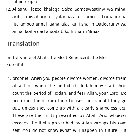
lahoo rizqaa
Allaahul lazee khalaqa Sab’a Samaawaatinw wa minal
ardi mislahunna yatanazzalul amru bainahunna
lita’lamooo annal laaha ‘alaa kulli shai’in Qadeerunw wa
annal laaha qad ahaata bikulli shai’in ‘ilmaa
Translation
In the Name of Allah, the Most Beneficent, the Most
Merciful.
prophet, when you people divorce women, divorce them
at a time when the period of _Iddah may start. And
count the period of _Iddah, and fear Allah, your Lord. Do
not expel them from their houses, nor should they go
out, unless they come up with a clearly shameless act.
These are the limits prescribed by Allah. And whoever
exceeds the limits prescribed by Allah wrongs his own
self. You do not know (what will happen in future) ; it