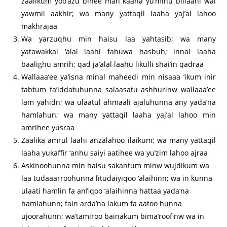
zaalikum yoo’azu bihee man kaana yu’minu billaahi wal
yawmil aakhir; wa many yattaqil laaha yaj’al lahoo
makhrajaa
Wa yarzuqhu min haisu laa yahtasib; wa many
yatawakkal ‘alal laahi fahuwa hasbuh; innal laaha
baalighu amrih; qad ja’alal laahu likulli shai’in qadraa
Wallaaa’ee ya’isna minal maheedi min nisaaa ‘ikum inir
tabtum fa’iddatuhunna salaasatu ashhurinw wallaaa’ee
lam yahidn; wa ulaatul ahmaali ajaluhunna any yada’na
hamlahun; wa many yattaqil laaha yaj’al lahoo min
amrihee yusraa
Zaalika amrul laahi anzalahoo ilaikum; wa many yattaqil
laaha yukaffir ‘anhu saiyi aatihee wa yu’zim lahoo ajraa
Askinoohunna min haisu sakantum minw wujdikum wa
laa tudaaarroohunna litudaiyiqoo ‘alaihinn; wa in kunna
ulaati hamlin fa anfiqoo ‘alaihinna hattaa yada’na
hamlahunn; fain arda’na lakum fa aatoo hunna
ujoorahunn; wa’tamiroo bainakum bima’roofinw wa in