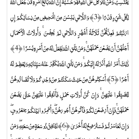
يَحْتَسِبُ ۚ وَمَنْ يَتَوَكَّلْ عَلَى اللَّهِ فَهُوَ حَسْبُهُ ۚ إِنَّ اللَّهَ بَالِغُ أَمْرِهِ ۚ قَدْ جَعَلَ اللَّهُ
لِكُلِّ شَيْءٍ قَدْرًا ﴿3﴾ وَاللَّائِي يَئِسْنَ مِنَ الْمَحِيضِ مِنْ نِسَائِكُمْ إِنِ
ارْتَبْتُمْ فَعِدَّتُهُنَّ ثَلَاثَةُ أَشْهُرٍ وَاللَّائِي لَمْ يَحِضْنَ ۚ وَأُولَاتُ الْأَحْمَالِ
أَجَلُهُنَّ أَنْ يَضَعْنَ حَمْلَهُنَّ ۚ وَمَنْ يَتَّقِ اللَّهَ يَجْعَلْ لَهُ مِنْ أَمْرِهِ يُسْرًا ﴿4﴾
ذَٰلِكَ أَمْرُ اللَّهِ أَنْزَلَهُ إِلَيْكُمْ ۚ وَمَنْ يَتَّقِ اللَّهَ يُكَفِّرْ عَنْهُ سَيِّئَاتِهِ وَيُعْظِمْ لَهُ
أَجْرًا ﴿5﴾ أَسْكِنُوهُنَّ مِنْ حَيْثُ سَكَنْتُمْ مِنْ وُجْدِكُمْ وَلَا تُضَارُّوهُنَّ
لِتُضَيِّقُوا عَلَيْهِنَّ ۚ وَإِنْ كُنَّ أُولَاتِ حَمْلٍ فَأَنْفِقُوا عَلَيْهِنَّ حَتَّىٰ يَضَعْنَ
حَمْلَهُنَّ ۚ فَإِنْ أَرْضَعْنَ لَكُمْ فَآتُوهُنَّ أُجُورَهُنَّ ۖ وَأْتَمِرُوا بَيْنَكُمْ بِمَعْرُوفٍ ۖ
وَإِنْ تَعَاسَرْتُمْ فَسَتُرْضِعُ لَهُ أُخْرَىٰ ﴿6﴾ لِيُنْفِقْ ذُو سَعَةٍ مِنْ سَعَتِهِ ۖ وَمَنْ