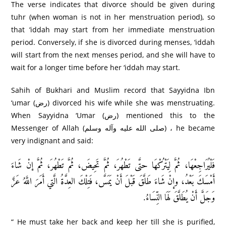
The verse indicates that divorce should be given during
tuhr (when woman is not in her menstruation period), so
that ‘iddah may start from her immediate menstruation
period. Conversely, if she is divorced during menses, ‘iddah
will start from the next menses period, and she will have to
wait for a longer time before her ‘iddah may start.
Sahih of Bukhari and Muslim record that Sayyidna Ibn
‘umar (رض) divorced his wife while she was menstruating.
When Sayyidna ‘Umar (رض) mentioned this to the
Messenger of Allah (صلى الله عليه وآله وسلم) ، he became
very indignant and said:
فَلْيُرَاجِعْهَا، ثُمَّ لِيَتْرُكْهَا حتَّى تَطْهُرَ، ثُمَّ تَحِيضَ، ثُمَّ تَطْهُرَ، ثُمَّ إنْ شَاءَ
أَمْسَكَ بَعْدُ، وإنْ شَاءَ طَلَّقَ قَبْلَ أَنْ يَمَسَّ، فَتِلْكَ العِدَّةُ الَّتي أَمَرَ اللَّهُ عَزَّ
وَجَلَّ أَنْ يُطَلَّقَ لَهَا النِّسَاءُ.
“ He must take her back and keep her till she is purified,