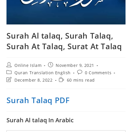
Surah Al talaq, Surah Talaq,
Surah At Talaq, Surat At Talaq
Post
Post
Online Islam
November 9, 2021
author:
published:
Post
Post
Quran Translation English
0 Comments
category:
comments:
Post
Reading
December 8, 2022
60 mins read
last
time:
modified:
Surah Talaq PDF
Surah Al talaq In Arabic