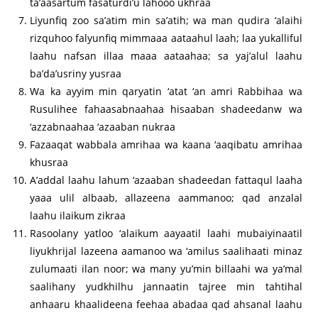
ta’aasartum fasaturdi’u lahooo ukhraa
Liyunfiq zoo sa’atim min sa’atih; wa man qudira ‘alaihi
rizquhoo falyunfiq mimmaaa aataahul laah; laa yukalliful
laahu nafsan illaa maaa aataahaa; sa yaj’alul laahu
ba’da’usriny yusraa
Wa ka ayyim min qaryatin ‘atat ‘an amri Rabbihaa wa
Rusulihee fahaasabnaahaa hisaaban shadeedanw wa
‘azzabnaahaa ‘azaaban nukraa
Fazaaqat wabbala amrihaa wa kaana ‘aaqibatu amrihaa
khusraa
A’addal laahu lahum ‘azaaban shadeedan fattaqul laaha
yaaa ulil albaab, allazeena aammanoo; qad anzalal
laahu ilaikum zikraa
Rasoolany yatloo ‘alaikum aayaatil laahi mubaiyinaatil
liyukhrijal lazeena aamanoo wa ‘amilus saalihaati minaz
zulumaati ilan noor; wa many yu’min billaahi wa ya’mal
saalihany yudkhilhu jannaatin tajree min tahtihal
anhaaru khaalideena feehaa abadaa qad ahsanal laahu