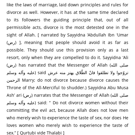
like the laws of marriage, laid down principles and rules for
divorce as well. However, it has at the same time declared
to its followers the guiding principle that, out of all
permissible acts, divorce is the most detested one in the
sight of Allah. [ narrated by Sayyidna ‘Abdullah Ibn ‘Umar
(رض) ], meaning that people should avoid it as far as
possible. They should use this provision only as a last
resort, only when they are compelled to do it. Sayyidna ‘Ali
(رض) has narrated that the Messenger of Allah (صلى الله
عليه وآله وسلم) said تزوّجوا ولا تطلقوا فانّ الطّلاق يهتز منه عرش
الرحمن Marry; do not divorce because divorce causes the
Throne of the All-Merciful to shudder.) Sayyidna Abu Musa
Ash’ ari (رض) narrates that the Messenger of Allah (صلى الله
عليه وآله وسلم) said: “ Do not divorce women without their
committing the evil act, because Allah does not love men
who merely wish to experience the taste of sex, nor does He
loves women who merely wish to experience the taste of
sex.” [ Qurtubi vide Thalabi ]