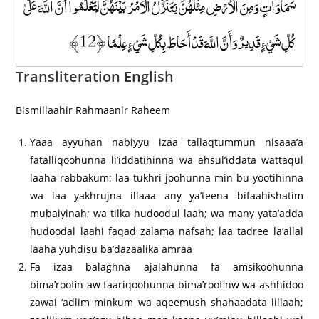
سَمَاوَاتٍ وَمِنَ الْأَرْضِ مِثْلَهُنَّ يَتَنَزَّلُ الْأَمْرُ بَيْنَهُنَّ لِتَعْلَمُوا أَنَّ اللَّهَ عَلَىٰ
كُلِّ شَيْءٍ قَدِيرٌ وَأَنَّ اللَّهَ قَدْ أَحَاطَ بِكُلِّ شَيْءٍ عِلْمًا ﴿12﴾
Transliteration English
Bismillaahir Rahmaanir Raheem
Yaaa ayyuhan nabiyyu izaa tallaqtummun nisaaa’a
fatalliqoohunna li’iddatihinna wa ahsul’iddata wattaqul
laaha rabbakum; laa tukhri joohunna min bu-yootihinna
wa laa yakhrujna illaaa any ya’teena bifaahishatim
mubaiyinah; wa tilka hudoodul laah; wa many yata’adda
hudoodal laahi faqad zalama nafsah; laa tadree la’allal
laaha yuhdisu ba’dazaalika amraa
Fa izaa balaghna ajalahunna fa amsikoohunna
bima’roofin aw faariqoohunna bima’roofinw wa ashhidoo
zawai ‘adlim minkum wa aqeemush shahaadata lillaah;