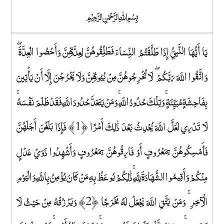
﷽
يَا أَيُّهَا النَّبِيُّ إِذَا طَلَّقْتُمُ النِّسَاءَ فَطَلِّقُوهُنَّ لِعِدَّتِهِنَّ وَأَحْصُوا الْعِدَّةَ ۖ
وَاتَّقُوا اللَّهَ رَبَّكُمْ ۖ لَا تُخْرِجُوهُنَّ مِنْ بُيُوتِهِنَّ وَلَا يَخْرُجْنَ إِلَّا أَنْ يَأْتِينَ
بِفَاحِشَةٍ مُبَيِّنَةٍ ۚ وَتِلْكَ حُدُودُ اللَّهِ ۚ وَمَنْ يَتَعَدَّ حُدُودَ اللَّهِ فَقَدْ ظَلَمَ نَفْسَهُ ۚ
لَا تَدْرِي لَعَلَّ اللَّهَ يُحْدِثُ بَعْدَ ذَٰلِكَ أَمْرًا ﴿1﴾ فَإِذَا بَلَغْنَ أَجَلَهُنَّ
فَأَمْسِكُوهُنَّ بِمَعْرُوفٍ أَوْ فَارِقُوهُنَّ بِمَعْرُوفٍ وَأَشْهِدُوا ذَوَيْ عَدْلٍ
مِنْكُمْ وَأَقِيمُوا الشَّهَادَةَ لِلَّهِ ۚ ذَٰلِكُمْ يُوعَظُ بِهِ مَنْ كَانَ يُؤْمِنُ بِاللَّهِ وَالْيَوْمِ
الْآخِرِ ۚ وَمَنْ يَتَّقِ اللَّهَ يَجْعَلْ لَهُ مَخْرَجًا ﴿2﴾ وَيَرْزُقْهُ مِنْ حَيْثُ لَا