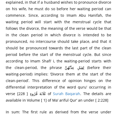
explained, in that if a husband wishes to pronounce divorce
on his wife, he must do so before her waiting period can
commence. Since, according to Imam Abu Hanifah, the
waiting period will start with the menstrual cycle that
follows the divorce, the meaning of the verse would be that
in the clean period in which divorce is intended to be
pronounced, no intercourse should take place, and that it
should be pronounced towards the last part of the clean
period before the start of the menstrual cycle. But since
according to Imam Shafi’ i, the waiting-period starts with
the clean-period, the phrase لِقِبَلِ عِدَّتُهُنَّ (before their
waiting-period) implies: ‘Divorce them at the start of the
clean-period’. This difference of opinion hinges on the
differential interpretation of the word quru’ occurring in
verse ثَلَاثَةَ قُرُ‌وءٍ [ 228] of
Surah Baqarah
. The details are
available in Volume [ 1] of Ma’ ariful Qur’ an under [ 2:228]
In sum: The first rule as derived from the verse under