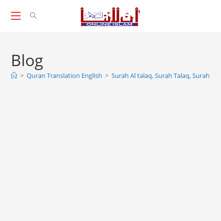
Skip
to
content
Blog
>
Quran Translation English
>
Surah Al talaq, Surah Talaq, Surah At 