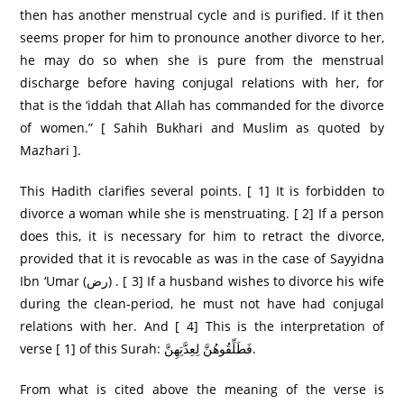
then has another menstrual cycle and is purified. If it then
seems proper for him to pronounce another divorce to her,
he may do so when she is pure from the menstrual
discharge before having conjugal relations with her, for
that is the ‘iddah that Allah has commanded for the divorce
of women.” [ Sahih Bukhari and Muslim as quoted by
Mazhari ].
This Hadith clarifies several points. [ 1] It is forbidden to
divorce a woman while she is menstruating. [ 2] If a person
does this, it is necessary for him to retract the divorce,
provided that it is revocable as was in the case of Sayyidna
Ibn ‘Umar (رض) . [ 3] If a husband wishes to divorce his wife
during the clean-period, he must not have had conjugal
relations with her. And [ 4] This is the interpretation of
verse [ 1] of this Surah: فَطَلِّقُوهُنَّ لِعِدَّتِهِنَّ.
From what is cited above the meaning of the verse is