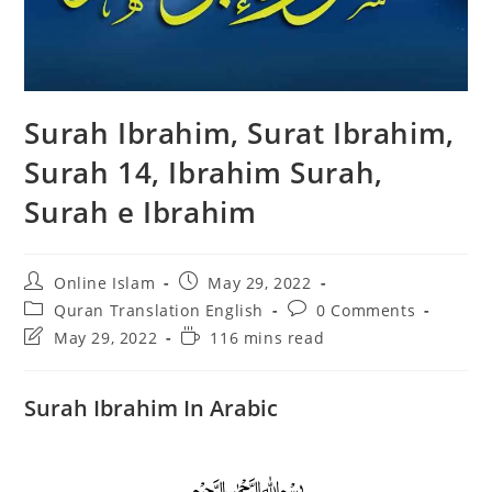
Surah Ibrahim, Surat Ibrahim,
Surah 14, Ibrahim Surah,
Surah e Ibrahim
Post
Post
Online Islam
May 29, 2022
author:
published:
Post
Post
Quran Translation English
0 Comments
category:
comments:
Post
Reading
May 29, 2022
116 mins read
last
time:
modified:
Surah Ibrahim In Arabic
﷽