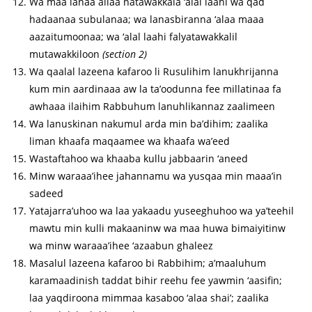
Wa maa lanaa allaa natawakkala ‘alal laahi wa qad
hadaanaa subulanaa; wa lanasbiranna ‘alaa maaa
aazaitumoonaa; wa ‘alal laahi falyatawakkalil
mutawakkiloon
(section 2)
Wa qaalal lazeena kafaroo li Rusulihim lanukhrijanna
kum min aardinaaa aw la ta’oodunna fee millatinaa fa
awhaaa ilaihim Rabbuhum lanuhlikannaz zaalimeen
Wa lanuskinan nakumul arda min ba’dihim; zaalika
liman khaafa maqaamee wa khaafa wa’eed
Wastaftahoo wa khaaba kullu jabbaarin ‘aneed
Minw waraaa’ihee jahannamu wa yusqaa min maaa’in
sadeed
Yatajarra’uhoo wa laa yakaadu yuseeghuhoo wa ya’teehil
mawtu min kulli makaaninw wa maa huwa bimaiyitinw
wa minw waraaa’ihee ‘azaabun ghaleez
Masalul lazeena kafaroo bi Rabbihim; a’maaluhum
karamaadinish taddat bihir reehu fee yawmin ‘aasifin;
laa yaqdiroona mimmaa kasaboo ‘alaa shai’; zaalika