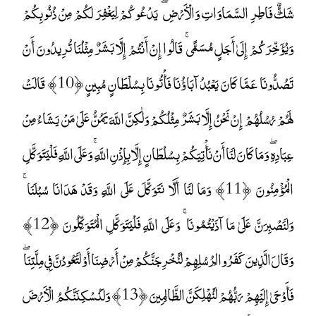
شَكٌّ فَاطِرِ السَّمَاوَاتِ وَالْأَرْضِ ۖ يَدْعُوكُمْ لِيَغْفِرَ لَكُمْ مِنْ ذُنُوبِكُمْ
وَيُؤَخِّرَكُمْ إِلَىٰ أَجَلٍ مُسَمًّى ۚ قَالُوا إِنْ أَنْتُمْ إِلَّا بَشَرٌ مِثْلُنَا تُرِيدُونَ أَنْ
تَصُدُّونَا عَمَّا كَانَ يَعْبُدُ آبَاؤُنَا فَأْتُونَا بِسُلْطَانٍ مُبِينٍ ﴿10﴾ قَالَتْ
لَهُمْ رُسُلُهُمْ إِنْ نَحْنُ إِلَّا بَشَرٌ مِثْلُكُمْ وَلَٰكِنَّ اللَّهَ يَمُنُّ عَلَىٰ مَنْ يَشَاءُ مِنْ
عِبَادِهِ ۖ وَمَا كَانَ لَنَا أَنْ نَأْتِيَكُمْ بِسُلْطَانٍ إِلَّا بِإِذْنِ اللَّهِ ۚ وَعَلَى اللَّهِ فَلْيَتَوَكَّلِ
الْمُؤْمِنُونَ ﴿11﴾ وَمَا لَنَا أَلَّا نَتَوَكَّلَ عَلَى اللَّهِ وَقَدْ هَدَانَا سُبُلَنَا ۚ
وَلَنَصْبِرَنَّ عَلَىٰ مَا آذَيْتُمُونَا ۚ وَعَلَى اللَّهِ فَلْيَتَوَكَّلِ الْمُتَوَكِّلُونَ ﴿12﴾
وَقَالَ الَّذِينَ كَفَرُوا لِرُسُلِهِمْ لَنُخْرِجَنَّكُمْ مِنْ أَرْضِنَا أَوْ لَتَعُودُنَّ فِي مِلَّتِنَا ۖ
فَأَوْحَىٰ إِلَيْهِمْ رَبُّهُمْ لَنُهْلِكَنَّ الظَّالِمِينَ ﴿13﴾ وَلَنُسْكِنَنَّكُمُ الْأَرْضَ