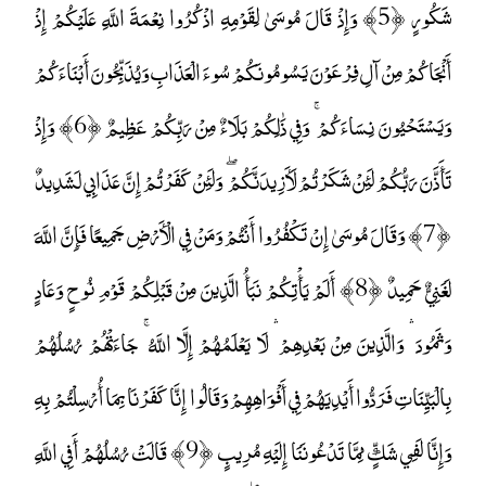
شَكُورٍ ﴿5﴾ وَإِذْ قَالَ مُوسَىٰ لِقَوْمِهِ اذْكُرُوا نِعْمَةَ اللَّهِ عَلَيْكُمْ إِذْ
أَنْجَاكُمْ مِنْ آلِ فِرْعَوْنَ يَسُومُونَكُمْ سُوءَ الْعَذَابِ وَيُذَبِّحُونَ أَبْنَاءَكُمْ
وَيَسْتَحْيُونَ نِسَاءَكُمْ ۚ وَفِي ذَٰلِكُمْ بَلَاءٌ مِنْ رَبِّكُمْ عَظِيمٌ ﴿6﴾ وَإِذْ
تَأَذَّنَ رَبُّكُمْ لَئِنْ شَكَرْتُمْ لَأَزِيدَنَّكُمْ ۖ وَلَئِنْ كَفَرْتُمْ إِنَّ عَذَابِي لَشَدِيدٌ
﴿7﴾ وَقَالَ مُوسَىٰ إِنْ تَكْفُرُوا أَنْتُمْ وَمَنْ فِي الْأَرْضِ جَمِيعًا فَإِنَّ اللَّهَ
لَغَنِيٌّ حَمِيدٌ ﴿8﴾ أَلَمْ يَأْتِكُمْ نَبَأُ الَّذِينَ مِنْ قَبْلِكُمْ قَوْمِ نُوحٍ وَعَادٍ
وَثَمُودَ ۛ وَالَّذِينَ مِنْ بَعْدِهِمْ ۛ لَا يَعْلَمُهُمْ إِلَّا اللَّهُ ۚ جَاءَتْهُمْ رُسُلُهُمْ
بِالْبَيِّنَاتِ فَرَدُّوا أَيْدِيَهُمْ فِي أَفْوَاهِهِمْ وَقَالُوا إِنَّا كَفَرْنَا بِمَا أُرْسِلْتُمْ بِهِ
وَإِنَّا لَفِي شَكٍّ مِمَّا تَدْعُونَنَا إِلَيْهِ مُرِيبٍ ﴿9﴾ قَالَتْ رُسُلُهُمْ أَفِي اللَّهِ