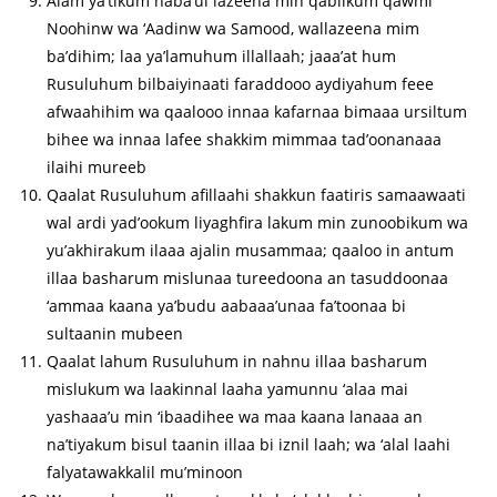
Alam ya’tikum naba’ul lazeena min qablikum qawmi
Noohinw wa ‘Aadinw wa Samood, wallazeena mim
ba’dihim; laa ya’lamuhum illallaah; jaaa’at hum
Rusuluhum bilbaiyinaati faraddooo aydiyahum feee
afwaahihim wa qaalooo innaa kafarnaa bimaaa ursiltum
bihee wa innaa lafee shakkim mimmaa tad’oonanaaa
ilaihi mureeb
Qaalat Rusuluhum afillaahi shakkun faatiris samaawaati
wal ardi yad’ookum liyaghfira lakum min zunoobikum wa
yu’akhirakum ilaaa ajalin musammaa; qaaloo in antum
illaa basharum mislunaa tureedoona an tasuddoonaa
‘ammaa kaana ya’budu aabaaa’unaa fa’toonaa bi
sultaanin mubeen
Qaalat lahum Rusuluhum in nahnu illaa basharum
mislukum wa laakinnal laaha yamunnu ‘alaa mai
yashaaa’u min ‘ibaadihee wa maa kaana lanaaa an
na’tiyakum bisul taanin illaa bi iznil laah; wa ‘alal laahi
falyatawakkalil mu’minoon