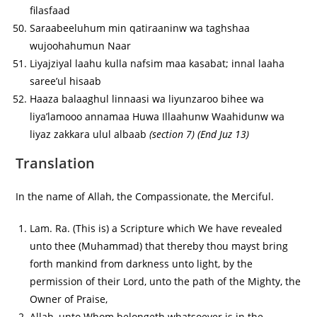
filasfaad
Saraabeeluhum min qatiraaninw wa taghshaa
wujoohahumun Naar
Liyajziyal laahu kulla nafsim maa kasabat; innal laaha
saree’ul hisaab
Haaza balaaghul linnaasi wa liyunzaroo bihee wa
liya’lamooo annamaa Huwa Illaahunw Waahidunw wa
liyaz zakkara ulul albaab
(section 7) (End Juz 13)
Translation
In the name of Allah, the Compassionate, the Merciful.
Lam. Ra. (This is) a Scripture which We have revealed
unto thee (Muhammad) that thereby thou mayst bring
forth mankind from darkness unto light, by the
permission of their Lord, unto the path of the Mighty, the
Owner of Praise,
Allah, unto Whom belongeth whatsoever is in the