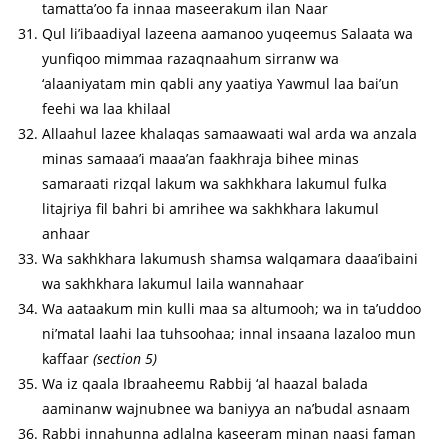
tamatta’oo fa innaa maseerakum ilan Naar
Qul li’ibaadiyal lazeena aamanoo yuqeemus Salaata wa
yunfiqoo mimmaa razaqnaahum sirranw wa
‘alaaniyatam min qabli any yaatiya Yawmul laa bai’un
feehi wa laa khilaal
Allaahul lazee khalaqas samaawaati wal arda wa anzala
minas samaaa’i maaa’an faakhraja bihee minas
samaraati rizqal lakum wa sakhkhara lakumul fulka
litajriya fil bahri bi amrihee wa sakhkhara lakumul
anhaar
Wa sakhkhara lakumush shamsa walqamara daaa’ibaini
wa sakhkhara lakumul laila wannahaar
Wa aataakum min kulli maa sa altumooh; wa in ta’uddoo
ni’matal laahi laa tuhsoohaa; innal insaana lazaloo mun
kaffaar
(section 5)
Wa iz qaala Ibraaheemu Rabbij ‘al haazal balada
aaminanw wajnubnee wa baniyya an na’budal asnaam
Rabbi innahunna adlalna kaseeram minan naasi faman