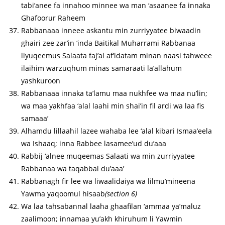
tabi’anee fa innahoo minnee wa man ‘asaanee fa innaka
Ghafoorur Raheem
Rabbanaaa inneee askantu min zurriyyatee biwaadin
ghairi zee zar’in ‘inda Baitikal Muharrami Rabbanaa
liyuqeemus Salaata faj’al af’idatam minan naasi tahweee
ilaihim warzuqhum minas samaraati la’allahum
yashkuroon
Rabbanaaa innaka ta’lamu maa nukhfee wa maa nu’lin;
wa maa yakhfaa ‘alal laahi min shai’in fil ardi wa laa fis
samaaa’
Alhamdu lillaahil lazee wahaba lee ‘alal kibari Ismaa’eela
wa Ishaaq; inna Rabbee lasamee’ud du’aaa
Rabbij ‘alnee muqeemas Salaati wa min zurriyyatee
Rabbanaa wa taqabbal du’aaa’
Rabbanagh fir lee wa liwaalidaiya wa lilmu’mineena
Yawma yaqoomul hisaab
(section 6)
Wa laa tahsabannal laaha ghaafilan ‘ammaa ya’maluz
zaalimoon; innamaa yu’akh khiruhum li Yawmin