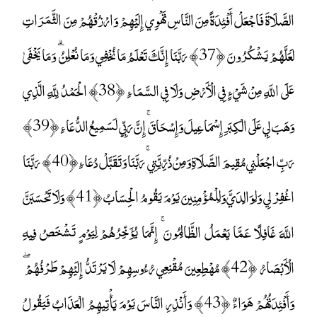
الصَّلَاةَ فَاجْعَلْ أَفْئِدَةً مِنَ النَّاسِ تَهْوِي إِلَيْهِمْ وَارْزُقْهُمْ مِنَ الثَّمَرَاتِ
لَعَلَّهُمْ يَشْكُرُونَ ﴿37﴾ رَبَّنَا إِنَّكَ تَعْلَمُ مَا نُخْفِي وَمَا نُعْلِنُ ۗ وَمَا يَخْفَىٰ
عَلَى اللَّهِ مِنْ شَيْءٍ فِي الْأَرْضِ وَلَا فِي السَّمَاءِ ﴿38﴾ الْحَمْدُ لِلَّهِ الَّذِي
وَهَبَ لِي عَلَى الْكِبَرِ إِسْمَاعِيلَ وَإِسْحَاقَ ۚ إِنَّ رَبِّي لَسَمِيعُ الدُّعَاءِ ﴿39﴾
رَبِّ اجْعَلْنِي مُقِيمَ الصَّلَاةِ وَمِنْ ذُرِّيَّتِي ۚ رَبَّنَا وَتَقَبَّلْ دُعَاءِ ﴿40﴾ رَبَّنَا
اغْفِرْ لِي وَلِوَالِدَيَّ وَلِلْمُؤْمِنِينَ يَوْمَ يَقُومُ الْحِسَابُ ﴿41﴾ وَلَا تَحْسَبَنَّ
اللَّهَ غَافِلًا عَمَّا يَعْمَلُ الظَّالِمُونَ ۚ إِنَّمَا يُؤَخِّرُهُمْ لِيَوْمٍ تَشْخَصُ فِيهِ
الْأَبْصَارُ ﴿42﴾ مُهْطِعِينَ مُقْنِعِي رُءُوسِهِمْ لَا يَرْتَدُّ إِلَيْهِمْ طَرْفُهُمْ ۖ
وَأَفْئِدَتُهُمْ هَوَاءٌ ﴿43﴾ وَأَنْذِرِ النَّاسَ يَوْمَ يَأْتِيهِمُ الْعَذَابُ فَيَقُولُ