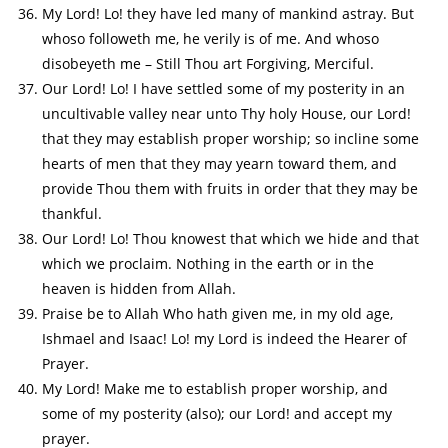
My Lord! Lo! they have led many of mankind astray. But
whoso followeth me, he verily is of me. And whoso
disobeyeth me – Still Thou art Forgiving, Merciful.
Our Lord! Lo! I have settled some of my posterity in an
uncultivable valley near unto Thy holy House, our Lord!
that they may establish proper worship; so incline some
hearts of men that they may yearn toward them, and
provide Thou them with fruits in order that they may be
thankful.
Our Lord! Lo! Thou knowest that which we hide and that
which we proclaim. Nothing in the earth or in the
heaven is hidden from Allah.
Praise be to Allah Who hath given me, in my old age,
Ishmael and Isaac! Lo! my Lord is indeed the Hearer of
Prayer.
My Lord! Make me to establish proper worship, and
some of my posterity (also); our Lord! and accept my
prayer.