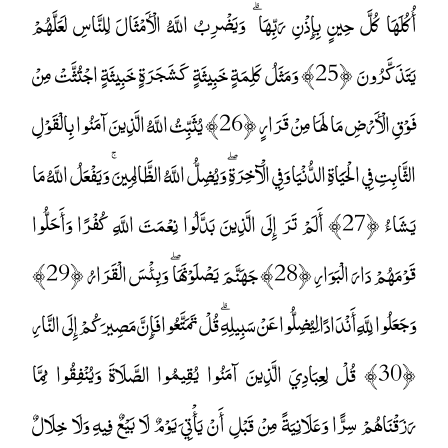
أُكُلَهَا كُلَّ حِينٍ بِإِذْنِ رَبِّهَا ۗ وَيَضْرِبُ اللَّهُ الْأَمْثَالَ لِلنَّاسِ لَعَلَّهُمْ
يَتَذَكَّرُونَ ﴿25﴾ وَمَثَلُ كَلِمَةٍ خَبِيثَةٍ كَشَجَرَةٍ خَبِيثَةٍ اجْتُثَّتْ مِنْ
فَوْقِ الْأَرْضِ مَا لَهَا مِنْ قَرَارٍ ﴿26﴾ يُثَبِّتُ اللَّهُ الَّذِينَ آمَنُوا بِالْقَوْلِ
الثَّابِتِ فِي الْحَيَاةِ الدُّنْيَا وَفِي الْآخِرَةِ ۖ وَيُضِلُّ اللَّهُ الظَّالِمِينَ ۚ وَيَفْعَلُ اللَّهُ مَا
يَشَاءُ ﴿27﴾ أَلَمْ تَرَ إِلَى الَّذِينَ بَدَّلُوا نِعْمَتَ اللَّهِ كُفْرًا وَأَحَلُّوا
قَوْمَهُمْ دَارَ الْبَوَارِ ﴿28﴾ جَهَنَّمَ يَصْلَوْنَهَا ۖ وَبِئْسَ الْقَرَارُ ﴿29﴾
وَجَعَلُوا لِلَّهِ أَنْدَادًا لِيُضِلُّوا عَنْ سَبِيلِهِ ۗ قُلْ تَمَتَّعُوا فَإِنَّ مَصِيرَكُمْ إِلَى النَّارِ
﴿30﴾ قُلْ لِعِبَادِيَ الَّذِينَ آمَنُوا يُقِيمُوا الصَّلَاةَ وَيُنْفِقُوا مِمَّا
رَزَقْنَاهُمْ سِرًّا وَعَلَانِيَةً مِنْ قَبْلِ أَنْ يَأْتِيَ يَوْمٌ لَا بَيْعٌ فِيهِ وَلَا خِلَالٌ