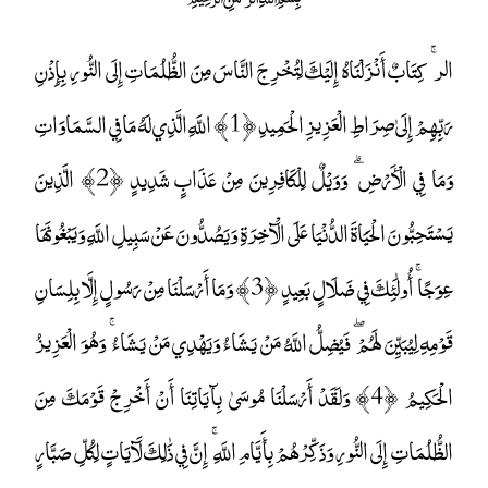
الر ۚ كِتَابٌ أَنْزَلْنَاهُ إِلَيْكَ لِتُخْرِجَ النَّاسَ مِنَ الظُّلُمَاتِ إِلَى النُّورِ بِإِذْنِ
رَبِّهِمْ إِلَىٰ صِرَاطِ الْعَزِيزِ الْحَمِيدِ ﴿1﴾ اللَّهِ الَّذِي لَهُ مَا فِي السَّمَاوَاتِ
وَمَا فِي الْأَرْضِ ۗ وَوَيْلٌ لِلْكَافِرِينَ مِنْ عَذَابٍ شَدِيدٍ ﴿2﴾ الَّذِينَ
يَسْتَحِبُّونَ الْحَيَاةَ الدُّنْيَا عَلَى الْآخِرَةِ وَيَصُدُّونَ عَنْ سَبِيلِ اللَّهِ وَيَبْغُونَهَا
عِوَجًا ۚ أُولَٰئِكَ فِي ضَلَالٍ بَعِيدٍ ﴿3﴾ وَمَا أَرْسَلْنَا مِنْ رَسُولٍ إِلَّا بِلِسَانِ
قَوْمِهِ لِيُبَيِّنَ لَهُمْ ۖ فَيُضِلُّ اللَّهُ مَنْ يَشَاءُ وَيَهْدِي مَنْ يَشَاءُ ۚ وَهُوَ الْعَزِيزُ
الْحَكِيمُ ﴿4﴾ وَلَقَدْ أَرْسَلْنَا مُوسَىٰ بِآيَاتِنَا أَنْ أَخْرِجْ قَوْمَكَ مِنَ
الظُّلُمَاتِ إِلَى النُّورِ وَذَكِّرْهُمْ بِأَيَّامِ اللَّهِ ۚ إِنَّ فِي ذَٰلِكَ لَآيَاتٍ لِكُلِّ صَبَّارٍ