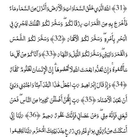
﴿31﴾ اللَّهُ الَّذِي خَلَقَ السَّمَاوَاتِ وَالْأَرْضَ وَأَنْزَلَ مِنَ السَّمَاءِ مَاءً
فَأَخْرَجَ بِهِ مِنَ الثَّمَرَاتِ رِزْقًا لَكُمْ ۖ وَسَخَّرَ لَكُمُ الْفُلْكَ لِتَجْرِيَ فِي
الْبَحْرِ بِأَمْرِهِ ۖ وَسَخَّرَ لَكُمُ الْأَنْهَارَ ﴿32﴾ وَسَخَّرَ لَكُمُ الشَّمْسَ
وَالْقَمَرَ دَائِبَيْنِ ۖ وَسَخَّرَ لَكُمُ اللَّيْلَ وَالنَّهَارَ ﴿33﴾ وَآتَاكُمْ مِنْ كُلِّ مَا
سَأَلْتُمُوهُ ۚ وَإِنْ تَعُدُّوا نِعْمَتَ اللَّهِ لَا تُحْصُوهَا ۗ إِنَّ الْإِنْسَانَ لَظَلُومٌ كَفَّارٌ
﴿34﴾ وَإِذْ قَالَ إِبْرَاهِيمُ رَبِّ اجْعَلْ هَٰذَا الْبَلَدَ آمِنًا وَاجْنُبْنِي وَبَنِيَّ
أَنْ نَعْبُدَ الْأَصْنَامَ ﴿35﴾ رَبِّ إِنَّهُنَّ أَضْلَلْنَ كَثِيرًا مِنَ النَّاسِ ۖ فَمَنْ
تَبِعَنِي فَإِنَّهُ مِنِّي ۖ وَمَنْ عَصَانِي فَإِنَّكَ غَفُورٌ رَحِيمٌ ﴿36﴾ رَبَّنَا إِنِّي
أَسْكَنْتُ مِنْ ذُرِّيَّتِي بِوَادٍ غَيْرِ ذِي زَرْعٍ عِنْدَ بَيْتِكَ الْمُحَرَّمِ رَبَّنَا لِيُقِيمُوا