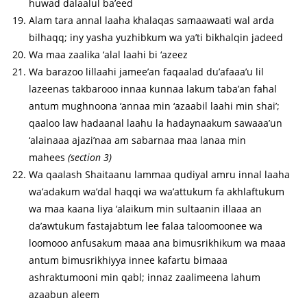
huwad dalaalul ba’eed
Alam tara annal laaha khalaqas samaawaati wal arda
bilhaqq; iny yasha yuzhibkum wa ya’ti bikhalqin jadeed
Wa maa zaalika ‘alal laahi bi ‘azeez
Wa barazoo lillaahi jamee’an faqaalad du’afaaa’u lil
lazeenas takbarooo innaa kunnaa lakum taba’an fahal
antum mughnoona ‘annaa min ‘azaabil laahi min shai’;
qaaloo law hadaanal laahu la hadaynaakum sawaaa’un
‘alainaaa ajazi’naa am sabarnaa maa lanaa min
mahees
(section 3)
Wa qaalash Shaitaanu lammaa qudiyal amru innal laaha
wa’adakum wa’dal haqqi wa wa’attukum fa akhlaftukum
wa maa kaana liya ‘alaikum min sultaanin illaaa an
da’awtukum fastajabtum lee falaa taloomoonee wa
loomooo anfusakum maaa ana bimusrikhikum wa maaa
antum bimusrikhiyya innee kafartu bimaaa
ashraktumooni min qabl; innaz zaalimeena lahum
azaabun aleem