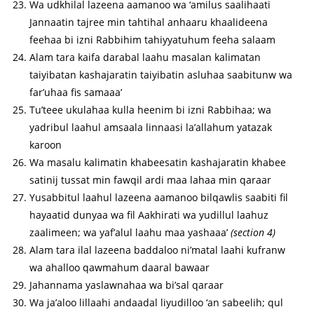
Wa udkhilal lazeena aamanoo wa ‘amilus saalihaati
Jannaatin tajree min tahtihal anhaaru khaalideena
feehaa bi izni Rabbihim tahiyyatuhum feeha salaam
Alam tara kaifa darabal laahu masalan kalimatan
taiyibatan kashajaratin taiyibatin asluhaa saabitunw wa
far’uhaa fis samaaa’
Tu’teee ukulahaa kulla heenim bi izni Rabbihaa; wa
yadribul laahul amsaala linnaasi la’allahum yatazak
karoon
Wa masalu kalimatin khabeesatin kashajaratin khabee
satinij tussat min fawqil ardi maa lahaa min qaraar
Yusabbitul laahul lazeena aamanoo bilqawlis saabiti fil
hayaatid dunyaa wa fil Aakhirati wa yudillul laahuz
zaalimeen; wa yaf’alul laahu maa yashaaa’
(section 4)
Alam tara ilal lazeena baddaloo ni’matal laahi kufranw
wa ahalloo qawmahum daaral bawaar
Jahannama yaslawnahaa wa bi’sal qaraar
Wa ja’aloo lillaahi andaadal liyudilloo ‘an sabeelih; qul