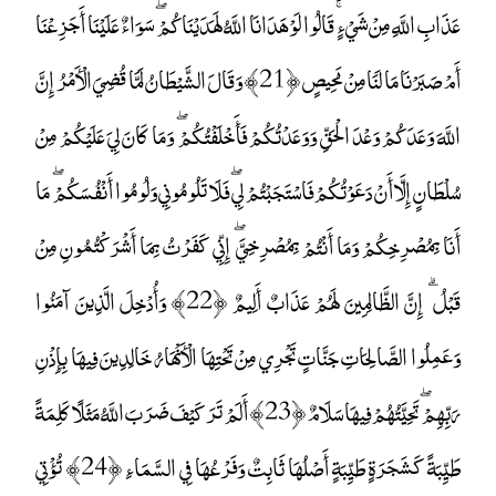
عَذَابِ اللَّهِ مِنْ شَيْءٍ ۚ قَالُوا لَوْ هَدَانَا اللَّهُ لَهَدَيْنَاكُمْ ۖ سَوَاءٌ عَلَيْنَا أَجَزِعْنَا
أَمْ صَبَرْنَا مَا لَنَا مِنْ مَحِيصٍ ﴿21﴾ وَقَالَ الشَّيْطَانُ لَمَّا قُضِيَ الْأَمْرُ إِنَّ
اللَّهَ وَعَدَكُمْ وَعْدَ الْحَقِّ وَوَعَدْتُكُمْ فَأَخْلَفْتُكُمْ ۖ وَمَا كَانَ لِيَ عَلَيْكُمْ مِنْ
سُلْطَانٍ إِلَّا أَنْ دَعَوْتُكُمْ فَاسْتَجَبْتُمْ لِي ۖ فَلَا تَلُومُونِي وَلُومُوا أَنْفُسَكُمْ ۖ مَا
أَنَا بِمُصْرِخِكُمْ وَمَا أَنْتُمْ بِمُصْرِخِيَّ ۖ إِنِّي كَفَرْتُ بِمَا أَشْرَكْتُمُونِ مِنْ
قَبْلُ ۗ إِنَّ الظَّالِمِينَ لَهُمْ عَذَابٌ أَلِيمٌ ﴿22﴾ وَأُدْخِلَ الَّذِينَ آمَنُوا
وَعَمِلُوا الصَّالِحَاتِ جَنَّاتٍ تَجْرِي مِنْ تَحْتِهَا الْأَنْهَارُ خَالِدِينَ فِيهَا بِإِذْنِ
رَبِّهِمْ ۖ تَحِيَّتُهُمْ فِيهَا سَلَامٌ ﴿23﴾ أَلَمْ تَرَ كَيْفَ ضَرَبَ اللَّهُ مَثَلًا كَلِمَةً
طَيِّبَةً كَشَجَرَةٍ طَيِّبَةٍ أَصْلُهَا ثَابِتٌ وَفَرْعُهَا فِي السَّمَاءِ ﴿24﴾ تُؤْتِي