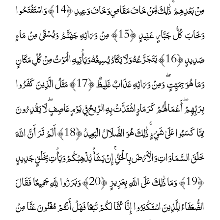
مِنْ بَعْدِهِمْ ۚ ذَٰلِكَ لِمَنْ خَافَ مَقَامِي وَخَافَ وَعِيدِ ﴿14﴾ وَاسْتَفْتَحُوا
وَخَابَ كُلُّ جَبَّارٍ عَنِيدٍ ﴿15﴾ مِنْ وَرَائِهِ جَهَنَّمُ وَيُسْقَىٰ مِنْ مَاءٍ
صَدِيدٍ ﴿16﴾ يَتَجَرَّعُهُ وَلَا يَكَادُ يُسِيغُهُ وَيَأْتِيهِ الْمَوْتُ مِنْ كُلِّ مَكَانٍ
وَمَا هُوَ بِمَيِّتٍ ۖ وَمِنْ وَرَائِهِ عَذَابٌ غَلِيظٌ ﴿17﴾ مَثَلُ الَّذِينَ كَفَرُوا
بِرَبِّهِمْ ۖ أَعْمَالُهُمْ كَرَمَادٍ اشْتَدَّتْ بِهِ الرِّيحُ فِي يَوْمٍ عَاصِفٍ ۖ لَا يَقْدِرُونَ
مِمَّا كَسَبُوا عَلَىٰ شَيْءٍ ۚ ذَٰلِكَ هُوَ الضَّلَالُ الْبَعِيدُ ﴿18﴾ أَلَمْ تَرَ أَنَّ اللَّهَ
خَلَقَ السَّمَاوَاتِ وَالْأَرْضَ بِالْحَقِّ ۚ إِنْ يَشَأْ يُذْهِبْكُمْ وَيَأْتِ بِخَلْقٍ جَدِيدٍ
﴿19﴾ وَمَا ذَٰلِكَ عَلَى اللَّهِ بِعَزِيزٍ ﴿20﴾ وَبَرَزُوا لِلَّهِ جَمِيعًا فَقَالَ
الضُّعَفَاءُ لِلَّذِينَ اسْتَكْبَرُوا إِنَّا كُنَّا لَكُمْ تَبَعًا فَهَلْ أَنْتُمْ مُغْنُونَ عَنَّا مِنْ