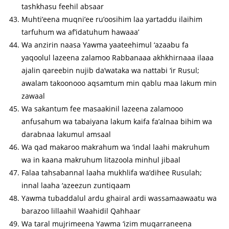
tashkhasu feehil absaar
Muhti’eena muqni’ee ru’oosihim laa yartaddu ilaihim
tarfuhum wa af’idatuhum hawaaa’
Wa anzirin naasa Yawma yaateehimul ‘azaabu fa
yaqoolul lazeena zalamoo Rabbanaaa akhkhirnaaa ilaaa
ajalin qareebin nujib da’wataka wa nattabi ‘ir Rusul;
awalam takoonooo aqsamtum min qablu maa lakum min
zawaal
Wa sakantum fee masaakinil lazeena zalamooo
anfusahum wa tabaiyana lakum kaifa fa’alnaa bihim wa
darabnaa lakumul amsaal
Wa qad makaroo makrahum wa ‘indal laahi makruhum
wa in kaana makruhum litazoola minhul jibaal
Falaa tahsabannal laaha mukhlifa wa’dihee Rusulah;
innal laaha ‘azeezun zuntiqaam
Yawma tubaddalul ardu ghairal ardi wassamaawaatu wa
barazoo lillaahil Waahidil Qahhaar
Wa taral mujrimeena Yawma ‘izim muqarraneena