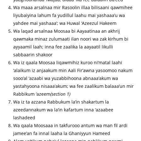
Wa maaa arsalnaa mir Rasoolin illaa bilisaani qawmihee
liyubaiyina lahum fa yudillul laahu mai yashaaa’u wa
yahdee mai yashaaa’; wa Huwal ‘Azeezul Hakeem
Wa laqad arsalnaa Moosaa bi Aayaatinaa an akhrij
qawmaka minaz zulumaati ilan noori wa zak kirhum bi
ayyaamil laah; inna fee zaalika la aayaatil likulli
sabbaarin shakoor
Wa iz qaala Moosaa liqawmihiz kuroo ni’matal laahi
‘alaikum iz anjaakum min Aali Fir’awna yasoomoo nakum
sooo’al ‘azaabi wa yuzabbihoona abnaaa’akum wa
yastahyoona nisaaa’akum; wa fee zaalikum balaaa’un mir
Rabbikum ‘azeem
(section 1)
Wa iz ta azzana Rabbukum la’in shakartum la
azeedannakum wa la’in kafartum inna ‘azaabee
lashadeed
Wa qaala Moosaaa in takfurooo antum wa man fil ardi
jamee’an fa innal laaha la Ghaniyyun Hameed