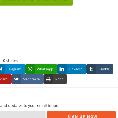
0
shares
Telegram
WhatsApp
LinkedIn
Tumblr
board
VKontakte
Print
f and updates to your email inbox.