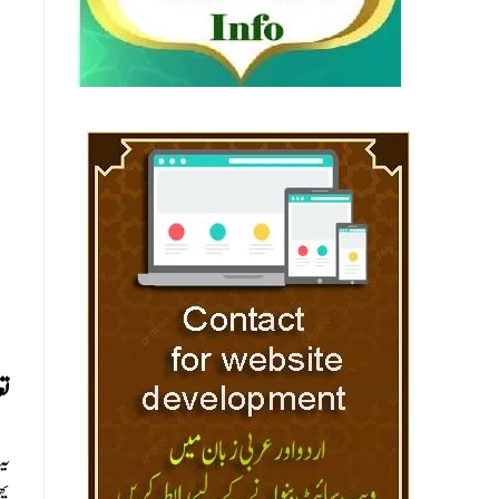
تع
یہ