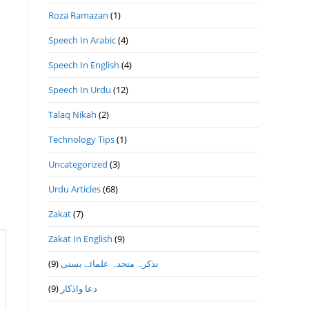
Roza Ramazan
(1)
Speech In Arabic
(4)
Speech In English
(4)
Speech In Urdu
(12)
Talaq Nikah
(2)
Technology Tips
(1)
Uncategorized
(3)
Urdu Articles
(68)
Zakat
(7)
Zakat In English
(9)
(9)
تذكرہ متحدہ علمائے بستى
(9)
دعا واذكار