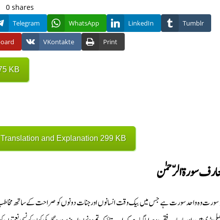
0
shares
Telegram
WhatsApp
LinkedIn
Tumblr
board
VKontakte
Print
75 KB
ranslation and Explanation 299 KB
ارف سورة الرّحمٰن
 سورت وہ واحد سورت ہے جس میں بیک وقت انسانوں اور جنات دونوں کو صراحت کے ساتھ مخاطب فرمایا گیا ہ