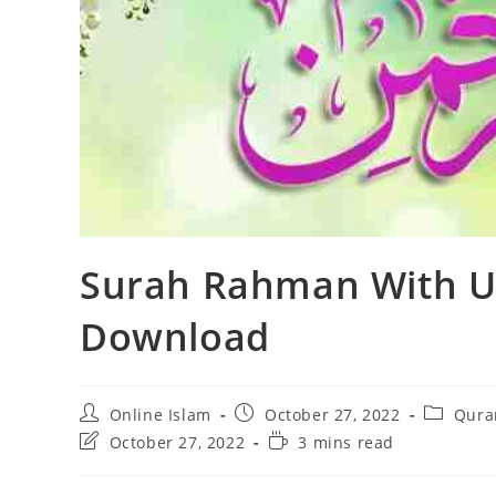
Surah Rahman With U
Download
Post
Post
Post
Online Islam
October 27, 2022
Qura
author:
published:
category
Post
Reading
October 27, 2022
3 mins read
last
time:
modified: