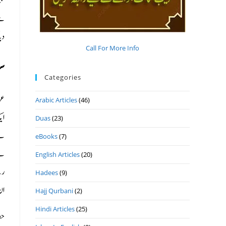
پھ
ہے
دیا
Call For More Info
سو
Categories
عر
Arabic Articles
(46)
ای
Duas
(23)
نے
eBooks
(7)
English Articles
(20)
رہ
Hadees
(9)
ان کا چ)
Hajj Qurbani
(2)
Hindi Articles
(25)
حض