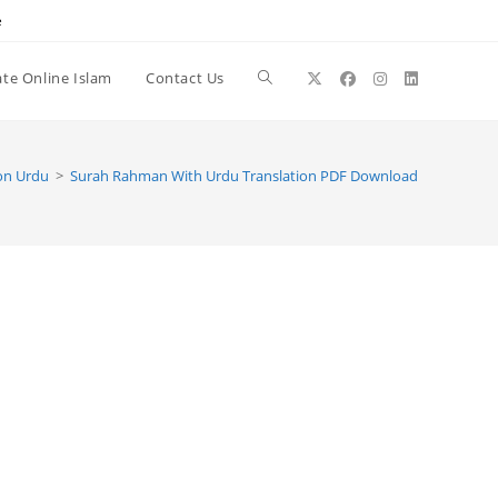
e
te Online Islam
Contact Us
Toggle
website
on Urdu
>
Surah Rahman With Urdu Translation PDF Download
search