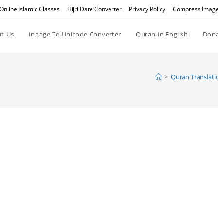
Online Islamic Classes
Hijri Date Converter
Privacy Policy
Compress Imag
t Us
Inpage To Unicode Converter
Quran In English
Dona
>
Quran Translati