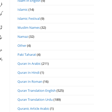
Islam In English
(9)
فر
Islamic
(14)
کو
Islamic Festival
(9)
Muslim Names
(32)
ج 2 ص 2 )
Namaz
(32)
Other
(4)
Paki Taharat
(4)
ا)
Quran In Arabic
(211)
Quran In Hindi
(1)
Quran In Roman
(16)
Quran Translation English
(525)
Quran Translation Urdu
(189)
Quranic Article Arabic
(1)