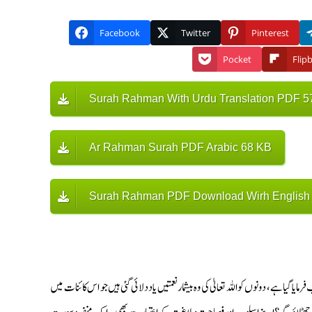
Facebook
Twitter
Pinterest
Pocket
Flip
Surah Rahman With Urdu Translation PDF 5
Ar Rahman Surah PDF Arabic 68 KB
Surah Rahman PDF Download Wirh English T
ے، دونوں کو اللہ تعالیٰ کی وہ بیشمار نعمتیں یاد دلائی گئی ہیں جو اس کائنات میں