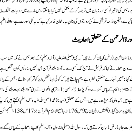
یلی پڑی ہیں، اور بار بار یہ فقرہ دہرایا گیا ہے کہ اب بتاؤ کہ تم دونوں اپنے پروردگار کی کون کونسی نع
، جس کی تأ ثیر کو کسی اور زبان میں ترجمہ کرکے منتقل نہیں کیا جاسکتا، اس بارے میں روایات مختلف ہ
 گیا ہے، لیکن علامہ قرطبی نے کئی روایتوں کی بناء پر یہ رجحان ظاہر کیا ہے کہ یہ مکی سورت ہے، واللہ اعلم
رة الرحمن کے متعلق احادیث
وۃ ابن الزبیر (رض) بیان کرتے ہیں کہ نبی (صلی اللہ علیہ وآلہ وسلم) کے بعد جس نے مکہ میں سب سے
ک دن صحابہ نے کہا کہ قریش نے آج تک کسی سے بہ آواز بلند قرآن مجید نہیں سنا، پس کون شخص ہے جو
 کہا : ہمیں تمہارے متعلق خطرہ ہے، ہم چاہتے ہیں کہ کوئی ایسا شخص ان کو قرآن سنائے، جس کے پا
نے مقام ابراہیم کے پاس کھڑے ہو کر پڑھا : (الرحمن :1-2) پر ا
ے ہیں ؟ یہ وہی کلام پڑھ رہے ہیں، جس کے متعلق (سیدنا) محمد (صلی اللہ علیہ وآلہ وسلم) کہتے ہیں کہ یہ 
ہرہ سوج گیا۔ (الکشف و البیان ج 9 ص 176 الاجامع الاحکام القرآن جز 17 ص 138، المعجم الکبیرج 24 ص 76-87، م جمع الزوائدج 7 ص 11386
رت جابر (رض) بیان کرتے ہیں کہ رسول اللہ (صلی اللہ علیہ وآلہ وسلم) اپنے اصحاب کے پاس گئے