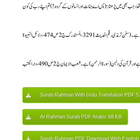
ھا، جب بھی میں پڑھتا : (پس اے جنات اور انسانوں کے گروہ ! ) تم اپنے رب کی کون
تو وہ کہتے : اے ہمارے رب ! ہم تیری نعمتوں میں سے کسی چیز کو نہیں جھٹلائیں گے، پس تیرے لیے حمد ہے۔ (سنن ترمذی رقم الحدیث 3291، المستدرک ج 2 ص 474، دلائل النبیوۃ
حضرت علی (رض) بیان کرتے ہیں کہ نبی (صلی اللہ علیہ وآلہ وسلم) نے فرمایا : ہر چیز کی ایک دلہن ہوتی ہے اور قرآن کی دلہن (سورة الرحمن) ہے۔ شعب الایمان ج 2 ص 490، دارالکتب
Surah Rahman With Urdu Translation PDF 5
Ar Rahman Surah PDF Arabic 68 KB
Surah Rahman PDF Download Wirh English T