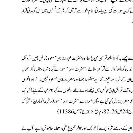
متوں کو جھٹلاؤگے ؟ اپنے اسلوب اور فصاحت و بلاغت کے اعتبار سے بھی یہ ایک منفرد سورت
یں کہ یہ سورت مکی ہے یا مدنی، عام طور سے قرآن کریم کے نسخوں میں اس کو مدنی قرار
۔
 پہلے بہ آواز بلند قرآن مجید پڑھا، وہ حضرت عبداللہ بن مسعود (رض) ہیں، کیونکہ
 ان کو بلند آواز سے قرآن سنائے ؟ حضرت ابن مسعود نے کہا : میں سناؤں گا۔ صحابہ
س ان کے شر سے بچنے کے لیے مضبوط جتھا ہو، حضرت ابن مسعود نہیں مانے اور انھوں
نھوں نے اپنی آواز بلند بہت بلند کی، اس وقت قریش اپنی مجالس میں بیٹھے ہوئے تھے، انھوں نے کہا : ام عبد کے بیٹے ! کیا کہہ
کلام ان پر نازل کیا گیا ہے، پھر انھوں نے حضرت ابن مسعود (رض) کو مارا پیٹا، حتیٰ کہ
 اور ان کے سامنے شروع سے آخر تک سورة الرحمن پڑھی، صحابہ خاموش رہے، آپ نے