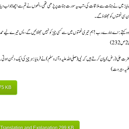
مایا : میں نے جنات سے ملاقات کی، تب یہ سورت جنات پر پڑھی تھی، انھوں نے تم سے اچھا جواب دیا ت
ن سی نعمتوں کو جھٹلاؤ گے۔
23
لعلمیہ، بیروت
75 KB
ranslation and Explanation 299 KB