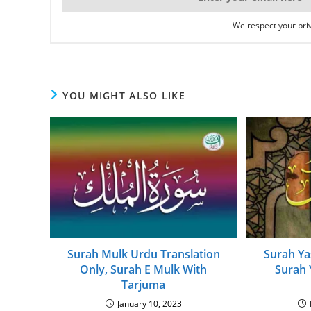
We respect your priv
YOU MIGHT ALSO LIKE
Surah Mulk Urdu Translation
Surah Ya
Only, Surah E Mulk With
Surah 
Tarjuma
January 10, 2023