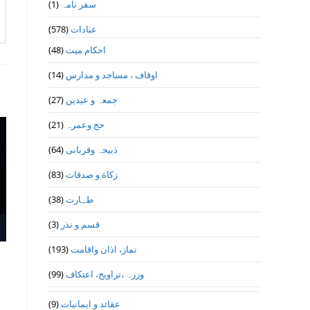
(1)
سفر نامہ
(578)
عبادات
(48)
احکام میت
(14)
اوقاف ، مساجد و مدارس
(27)
جمعہ و عیدین
(21)
حج وعمرہ
(64)
ذبیحہ وقربانی
(83)
زکاة و صدقات
(38)
طہارت
(3)
قسم و نذر
(193)
نماز، اذان واقامت
(99)
وزرہ ،تراويح، اعتكاف
(9)
عقائد و ایمانیات