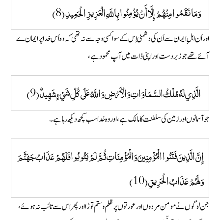
وَمَا نَقَمُوا مِنْهُمْ إِلَّا أَنْ يُؤْمِنُوا بِاللَّهِ الْعَزِيزِ الْحَمِيدِ (8)
اور اُن اہلِ ایمان سے اُن کی دشمنی اِس کے سوا کسی وجہ سے نہ تھی کہ وہ اُس خدا پر ایمان ے
آئے تھے جو زبردست اور اپنی ذات میں آپ محمود ہے ،
الَّذِي لَهُ مُلْكُ السَّمَاوَاتِ وَالْأَرْضِ وَاللَّهُ عَلَى كُلِّ شَيْءٍ شَهِيدٌ (9)
جو آسمانوں اور زمین کی سلطنت کا مالک ہے، اور وہ خدا سب کچھ دیکھ رہا ہے۔
إِنَّ الَّذِينَ فَتَنُوا الْمُؤْمِنِينَ وَالْمُؤْمِنَاتِ ثُمَّ لَمْ يَتُوبُوا فَلَهُمْ عَذَابُ جَهَنَّمَ
وَلَهُمْ عَذَابُ الْحَرِيقِ (10)
جن لوگوں نے مومن مردوں اور عورتوں پر ظلم و ستم توڑا اور پھر اس سے تائب نہ ہوئے،