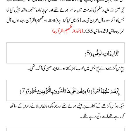
نبی صلی اللہ علیہ و سلم کی خدمت میں حاضر ہوئے تھے اور مباہلہ کا وہ مشہور واقعہ پیش آیا تھا
جس کا ذکر سورہ آل عمران آیت 61 میں کیا گیا ہے (ملاحظہ ہو تفہیم القرآن، جلد اول، آل
عمران حاشیہ 29 و حاشیہ 55)۔
(ماخوذ از تفهيم القرآن)
النَّارِ ذَاتِ الْوَقُودِ (5)
﴿اُس گڑھے والے﴾ جس میں خوب بھڑکتے ہوئے ایندھن کی آگ تھی ۔
إِذْ هُمْ عَلَيْهَا قُعُودٌ (6) وَهُمْ عَلَى مَا يَفْعَلُونَ بِالْمُؤْمِنِينَ شُهُودٌ (7)
جبکہ وہ اُس گڑھے کے کنارے پر بیٹھے ہوئے تھے اور جو کچھ وہ ایمان لانے والوں کے ساتھ
کر رہے تھے اُسے دیکھ رہے تھے۔