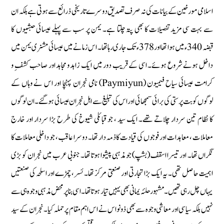
اسلامی مورخین کے بیانات کی نہ صرف تصدیق دوسرے تاریخی ذرائع سے ہوتی ہے بلکہ ان
سے بہت سی مزید تفصیلات کا بھی پتہ چلتا ہے۔ یمن پر سب سے پہلے عیسائی حبشیوں کا
قبضہ 340ء میں ہوا تھا اور 378ء تک جاری رہا تھا۔ اس زمانے میں عیسائی مشنری یمن میں
داخل ہونے شروع ہوئے۔ اسی کے قریب دور میں ایک زاہد و مجاہد اور صاحب کشفِ و
کرامت عیسائی سیاح فیمیون (Paymiyun) نامی نجران پہنچا اور اس نے وہاں کے
لوگوں کو بت پرستی کی برائی سمجھائی اور اس کی تبلیغ سے اہل نجران عیسائی ہو گئے۔ ان لوگوں
کا نظام تین سردار چلاتے تھے۔ ایک سید ، جو قبائلی شیوخ کی طرح بڑا سردار اور خارج
معاملات ، معاہدات اور فوجوں کی قیادت کا ذمہ دار تھا۔ دوسرا عاقب، جو داخلی معاملات کا
نگراں تھا۔ اور تیسرا اسقف (بشپ) جو مذہبی پیشوا ہوتا تھا۔ جنوبی عرب میں نجران کو بڑی
اہمیت حاصل تھی۔ یہ ایک بڑا تجارتی اور صنعتی مرکز تھا۔ ئسر، چمڑے اور اسلحہ کی صنعتیں
یہاں چل رہی تھیں۔ مشہور حلئہ یمانی بھی یہیں تیار ہوتا تھا۔ اسی بنا پر محض مذہبی وجوہ ہی سے
نہیں بلکہ سیاسی اور معاشی وجوہ سے بھی ذونواس نے اس اہم مقام پر حملہ کیا۔ نجران کے سید