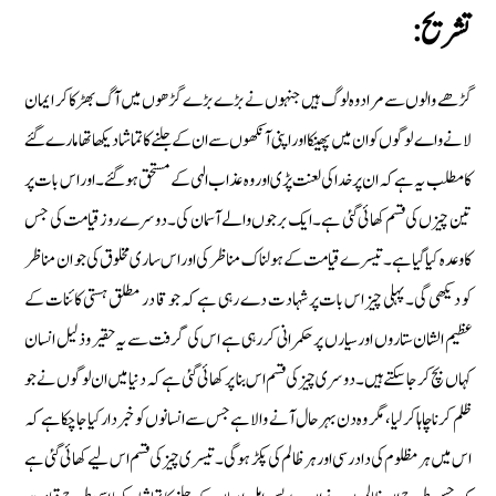
تشريح:
گڑھے والوں سے مراد وہ لوگ ہیں جنہوں نے بڑے بڑے گڑھوں میں آگ بھڑکا کر ایمان
لانے واے لوگوں کو ان میں پھینکا اور اپنی آنکھوں سے ان کے جلنے کا تماشا دیکھا تھا مارے گئے
کا مطلب یہ ہے کہ ان پر خدا کی لعنت پڑی اور وہ عذاب الہی کے مستحق ہو گئے۔ اور اس بات پر
تین چیزں کی قسم کھائی گئی ہے۔ ایک برجوں والے آسمان کی۔ دوسرے روز قیامت کی جس
کا وعدہ کیا گیا ہے۔ تیسرے قیامت کے ہولناک مناظر کی اور اس ساری مخلوق کی جو ان مناظر
کو دیکھی گی۔ پہلی چیز اس بات پر شہادت دے رہی ہے کہ جو قا در مطلق ہستی کائنات کے
عظیم الشان ستاروں اور سیارں پر حکمرانی کر رہی ہے اس کی گرفت سے یہ حقیر و ذلیل انسان
کہاں بچ کر جا سکتے ہیں۔ دوسری چیز کی قسم اس بنا پر کھائی گئی ہے کہ دنیا میں ان لوگوں نے جو
ظلم کرنا چاہا کر لیا، مگر وہ دن بہر حال آنے والا ہے جس سے انسانوں کو خبردار کیا جا چکا ہے کہ
اس میں ہر مظلوم کی داد رسی اور ہر ظالم کی پکڑ ہو گی۔ تیسری چیز کی قسم اس لیے کھائی گئی ہے