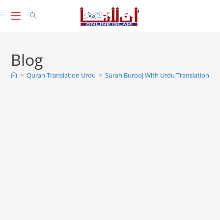
Skip
to
content
Blog
>
Quran Translation Urdu
>
Surah Burooj With Urdu Translation, B