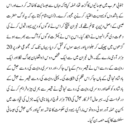
جنوبی عرب میں عیساٍئیوں کا گڑھ تھا، حملہ کیا تاکہ وہاں سے عیسائیت کا خاتمہ کر دے اور اس
کے باشندوں کو یہودیت اختیار کرنے پر مجبور کرے۔ (ابن ہشام کہتا ہے کہ یہ لوگ حضرت
عیسی کے اصل دین پر قائم تھے)۔ نجران پہنچ کر اس نے لوگوں کو دین یہود قبول کرنے کی
دعوت دی مگر انہوں نے انکار کیا۔ اس پر اس نے بکثرت لوگوں کو آگ سے بھرے ہوئے
گڑھوں میں پھینک کر جلوا دیا اور بہت سوں کو قتل کر دیا، یہاں تک کہ مجموعی طور پر 20
ہزار آدمی مارے گئے۔ اہل نجران میں سے ایک شخص دوس ذواثعلبان بھاگ نکلا اور ایک
روایت کے رو سے اس نے قیصر روم کے پاس جا کر، اور دوسری روایت کی رو سے حبش کے
بادشاہ نجاشی کے ہاں جا کر اس ظلم کی شکایت کی۔ پہلی روایت کی رو سے قیصر نے حبش کے
بادشادہ کو لکھا اور دوسری روایت کی رو سے نجاشی نے قیصر سے بحری بیڑہ فراہم کرنے کی
درخواست کی۔ بہرحال آخر کار حبش کی 70 ہزار فوج اریاط نامی ایک جنرل کی قیادت میں
یمن پر حملہ آور ہوئی، دوانوس مارا گیا، یہودی حکومت کا خاتمہ ہو گیا اور یمن حبش کی عیسائی
سلطنت کا ایک حصہ بن گیا۔