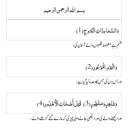
بسم الله الرحمن الرحيم
وَالسَّمَاءِ ذَاتِ الْبُرُوجِ (1)
قسم ہے مضبُوط قلعوں والے آسمان کی،
وَالْيَوْمِ الْمَوْعُودِ (2)
اور اُس دن کی جس کا وعدہ کیا گیا ہے،
وَشَاهِدٍ وَمَشْهُودٍ (3) قُتِلَ أَصْحَابُ الْأُخْدُودِ (4)
اور دیکھنے والے کی اور دیکھی جانے والی چیز کی کہ مارے گئے گڑھے والے،