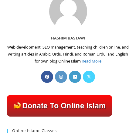
HASHIM BASTAWI
Web development, SEO management, teaching children online, and
writing articles in Arabic, Urdu, Hindi, and Roman Urdu, and English
for own blog Online Islam
Read More
Opens
Opens
Opens
Opens
in
in
in
in
a
a
a
a
new
new
new
new
tab
tab
tab
tab
Online Islamc Classes