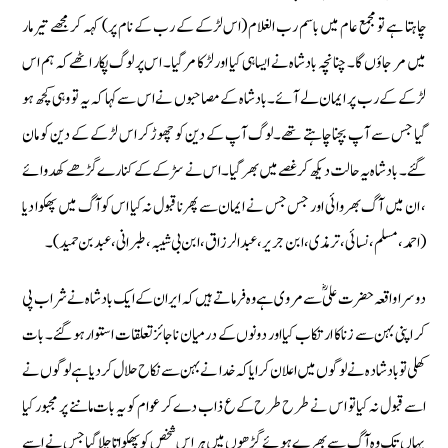
چاہتا ہے تو مجمع عام میں باسم رب الغلام (اس لڑکے کے رب کے نام پر) کہہ کر مجھے تیر مار
میں مر جا ؤں گا۔ چنانچہ بادشاہ نے ایسا ہی کیا اور لڑکا مر گیا۔ اس پر لوگ پکار اٹھے کہ ہم اس
لڑکے کے رب پر ایمان لے آئے۔ بادشاہ کے مصاحبوں نے اس سے کہا کہ یہ تو وہی کچھ ہو
گیا جس سے آپ بچنا چاہتے تھے۔ لوگ آپ کے دین کو چھوڑ کر اس لڑکے کے دین کو مان
گئے۔ بادشاہ یہ حالت دیکھ کر غصے میں بھر گیا۔ اس نے سڑکے کے کنارے گڑھے کھدوائے
، ان میں آگ بھروائی اور جس جس نے ایمان سے پھرنا قبول نہ کیا اس کو آگ میں پھکوا دیا
(احمد، مسلم، نسائی، ترمذی، ابن جریر، عبدالرزاق، ابن بی شیبہ، طبرانی، عبد بن حمید)۔
دوسرا واقعہ حضرت علیؓ سے مروی ہے وہ فرماتے ہیں کہ ایران کے ایک بادشاہ نے شراب پی
کر اپنی بہن سے زنا کا ارتکاب کیا اور دونوں کے درمیان ناجائز تعلقات استوار ہو گئے۔ بات
کھلی تو بادشادہ نے لوگوں میں اعلان کرایا کہ خدا نے بہن سے نکاح حلال کر دیا ہے لوگوں نے
اسے قبول نہ کیا تو اس نے طرح طرح کے ع ذاب دے کر عوام کو یہ بات ماننے پر مجبور کیا
یہاں تک وہ آگ سے بھرے ہوئے گڑھوں میں ہر اس شخص کو پھکواتا چلا گیا جس نے اسے