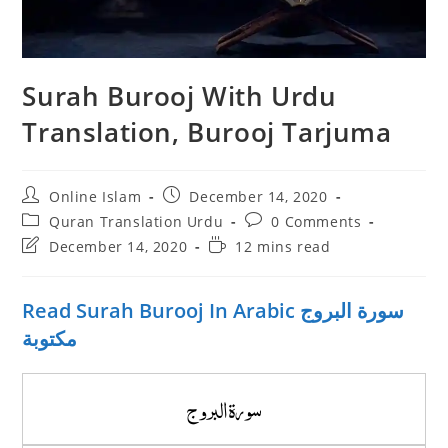
Surah Burooj With Urdu
Translation, Burooj Tarjuma
Post
Post
Online Islam
December 14, 2020
author:
published:
Post
Post
Quran Translation Urdu
0 Comments
category:
comments:
Post
Reading
December 14, 2020
12 mins read
last
time:
modified:
Read Surah Burooj In Arabic سورة البروج
مكتوبة
سورة البروج