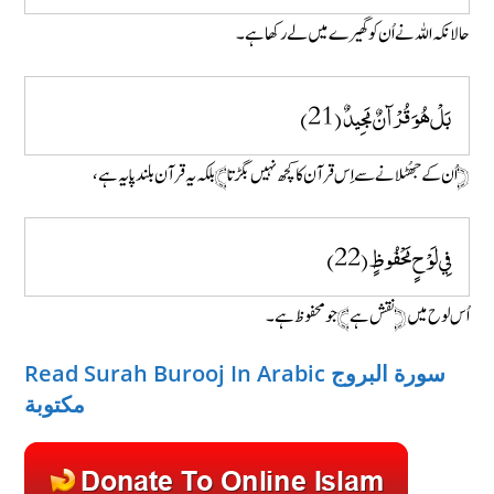
حالانکہ اللہ نے اُن کو گھیرے میں لے رکھا ہے۔
بَلْ هُوَ قُرْآنٌ مَجِيدٌ (21)
﴿اُن کے جھُٹلانے سے اِس قرآن کا کچھ نہیں بگڑتا﴾ بلکہ یہ قرآن بلند پایہ ہے ،
فِي لَوْحٍ مَحْفُ
وظٍ (22)
اُس لوح میں ﴿نقش ہے﴾ جو محفوظ ہے۔
Read Surah Burooj In Arabic سورة البروج
مكتوبة