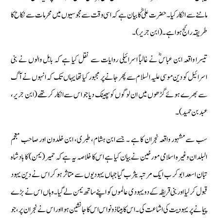
ماننے سے انکار کیا۔ حضرت علی ؓ کا بیان ہے کہ اسی وقت سے مجوسیوں میں محرمات سے نکاح کا
طریقہ رائج ہوا ہے۔ (ابن جریر)۔
تیسرا واقعہ ابن عباسؓ نے غالباً اسرائیلی روایات سے نقل کیا ہے کہ بابل والوں نے بنی
اسرائیل کو دین موسی علیہ السلام سے پھر جانے پر مجبور کیا تھا یہاں تک کہ انہوں نے آگ
سے بھرے ہوئے گڑھوں میں ان لوگوں کو پھینک دیا جو اس سے انکار کرتھے (ابن جریر،
عبد بن حمید)۔
سب سے مشہور واقعہ نجران کا ہے ۔ جسے ابن ہشام، طبری، ابن خلدون اور صاحب معجم
البلدان وغیرہ اسلامی مورخین نے بیان کیا ہے اس کا خلاصہ یہ ہے کہ حمیر (یمن) کا بادشاہ
تبان اسعد ابو کر ب ایک مرتبہ یثرب گیا جہاں یہودیوں سے متاثر ہو کر اس نے دین یہود
قبول کر لیا اور بنی قریظہ کے دو یہودی عالموں کو اپنے ساتھ یمن لے گیا۔ وہاں اس نے بڑے
پیمانے پر یہودیت کی اشاعت کی۔ اس کا بیٹا ذونواس اس کا جانشین ہوا اور اس نے نجران پر، جو