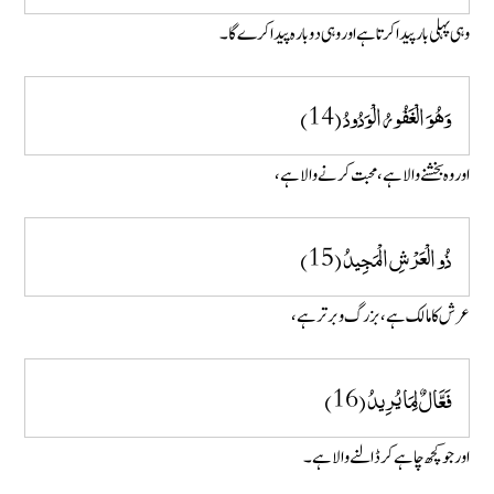
وہی پہلی بار پیدا کرتا ہے اور وہی دوبارہ پیدا کرے گا۔
وَهُوَ الْغَفُورُ الْوَدُودُ (14)
اور وہ بخشنے والا ہے ، محبت کرنے والا ہے ،
ذُو الْعَرْشِ الْمَجِيدُ (15)
عرش کا مالک ہے، بزرگ و برتر ہے ،
فَعَّالٌ لِمَا يُرِيدُ (16)
اور جو کچھ چاہے کر ڈالنے والا ہے۔