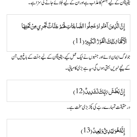
یقیناً اُن کے لیے جہنّم کا عذاب ہے اور ان کے لیے جَلائے جانے کی سزا ہے۔
إِنَّ الَّذِينَ آمَنُوا وَعَمِلُوا الصَّالِحَاتِ لَهُمْ جَنَّاتٌ تَجْرِي مِنْ تَحْتِهَا
الْأَنْهَارُ ذَلِكَ الْفَوْزُ الْكَبِيرُ (11)
جو لوگ ایمان لائے اور جنہوں نے نیک عمل کیے ، یقیناً اُن کے لیے جنّت کے باغ ہیں جن
کے نیچے نہریں بہتی ہوں گی، یہ ہے بڑی کامیابی۔
إِنَّ بَطْشَ رَبِّكَ لَشَدِيدٌ (12)
در حقیقت تمہارے ربّ کی پکڑ بڑی سخت ہے۔
إِنَّهُ هُوَ يُبْدِئُ وَيُعِيدُ (13)