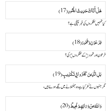
هَلْ أَتَاكَ حَدِيثُ الْجُنُودِ (17)
کیا تمہیں لشکروں کی خبر پہنچی ہے؟
فِرْعَوْنَ وَثَمُودَ (18)
فرعون اور ثمود ﴿کے لشکروں ﴾ کی؟
بَلِ الَّذِينَ كَفَرُوا فِي تَكْذِيبٍ (19)
مگر جنہوں نے کُفر کیا ہے وہ جھُٹلانے میں لگے ہوئے ہیں،
وَاللَّهُ مِنْ وَرَائِهِمْ مُحِيطٌ (20)