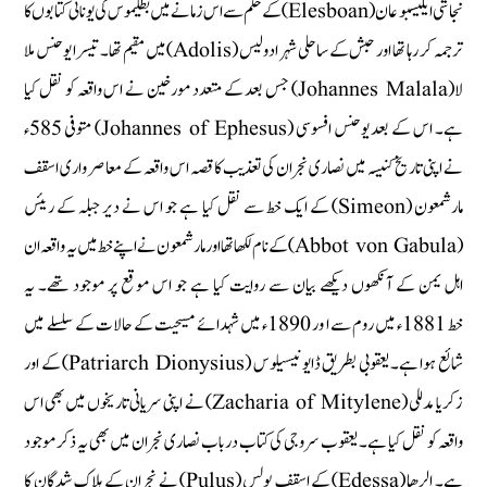
نجاشی ایلیسبو عان (Elesboan) کے حکم سے اس زمانے میں بطلیموس کی یونانی کتابوں کا
ترجمہ کر رہا تھا اور حبش کے ساحلی شہر ادولیس (Adolis) میں مقیم تھا۔ تیسرا یوحنس ملا
لا(Johannes Malala) جس بعد کے متعدد مورخین نے اس واقعہ کو نقل کیا
ہے۔ اس کے بعد یوحنس افسوسی (Johannes of Ephesus) متوفی 585ء
نے اپنی تاریخ کنیسہ میں نصاری نجران کی تعذیب کا قصہ اس واقعہ کے معاصر واری اسقف
مارشمعون (Simeon) کے ایک خط سے نقل کیا ہے جو اس نے دیر جبلہ کے ریئس
(Abbot von Gabula) کے نام لکھا تھا اور مارشمعون نے اپنے خط میں یہ واقعہ ان
اہل یمن کے آنکھوں دیکھے بیان سے روایت کیا ہے جو اس موقع پر موجود تھے۔ یہ
خط 1881ء میں روم سے ا ور 1890ء میں شہدائے مسیحیت کے حالات کے سلسلے میں
شائع ہوا ہے۔ یعقوبی بطریق ڈایو نیسیلوس (Patriarch Dionysius) کے اور
زکریا مدللی (Zacharia of Mitylene) نے اپنی سریانی تاریخوں میں بھی اس
واقعہ کو نقل کیا ہے۔ یعقوب سروجی کی کتاب درباب نصاری نجران میں بھی یہ ذکر موجود
ہے۔ الرھا (Edessa) کے اسقف پولس (Pulus) نے نجران کے ہلاک شدگان کا