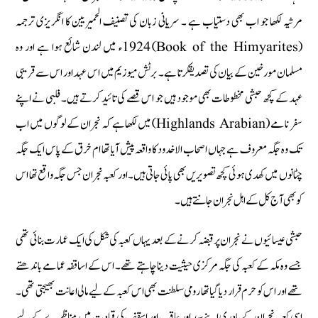
مرثیہ لکھا جو اب بھی دستیاب ہے ۔ سریانی زبان کی تصنیف الحمیریین کا انگریزی ترجمہ
(Book of the Himyarites) 1924ء میں لندن شائع ہوا ہے اور وہ
مسلمان مورخین کے بیان کی تصدیقکرتا ہے ۔ برٹش میوزیم میں اس عہد اور اس سے قریبی
عہد کے کچھ حبشی مخطوطات بھی موجود ہیں جو اس قصے کی تائید کرتے ہیں۔ فلبی نے اپنے
سفر نامے (Highlands Arabian) میں لکھا ہے کہ نجران کے لوگوں میں اب
تک وہ جگہ معروف ہے جہاں اصحاب الاخدود کا واقعہ پیش آیا تھا ام خرق کے پاس ایک جگہ
چٹانوں میں کھدی ہوئی کچھ تصویریں بھی پائی جاتی ہیں۔ اور کعبہ نجران جس جگہ واقع تھا اس
کو بھی آج کل کے اہل نجران جانتے ہیں۔
حبشی عیسائیوں نے نجران پر قبضہ کرنے کے بعد یہاں کعبہ کی شکل کی ایک عمارت بنائی تھی
جسے وہ مکہ کے کعبہ کی جگہ مرکزی حیثیت دینا چاہتے تھے۔ اس کے اساقفہ عمامے باندھتے
تھے اور اس کو حرم قرار دیا گیا تھا رومی سلطنت بھی اس کعبہ کے لیے مالی اعانت بھیجتی تھی۔
اسی کعبہ نجران کے پادری اپنے سید اور عاقب اور اسقف کی قیادت میں مناظرے کے لیے