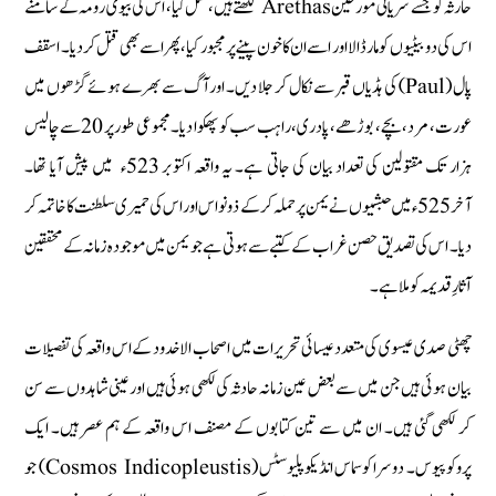
حارثہ کو جسے سریانی مورخین Arethas لکھتے ہیں، قتل کیا، اس کی بیوی رومہ کے سامنے
اس کی دو بیٹیوں کو مار ڈالا اور اسے ان کا خون پینے پر مجبور کیا، پھر اسے بھی قتل کر دیا۔ اسقف
پال (Paul) کی ہڈیاں قبر سے نکال کر جلا دیں۔ اور آگ سے بھرے ہوئے گڑھوں میں
عورت، مرد، بچے، بوڑھے ، پادری، راہب سب کو پھکوا دیا۔ مجموعی طور پر 20 سے چالیس
ہزار تک مقتولین کی تعداد بیان کی جاتی ہے۔ یہ واقعہ اکتوبر 523ء میں پیش آیا تھا۔
آخر 525ء میں حبشیوں نے یمن پر حملہ کر کے ذونواس اور اس کی حمیری سلطنت کا خاتمہ کر
دیا۔ اس کی تصدیق حصن غراب کے کتبے سے ہوتی ہے جو یمن میں موجودہ زمانہ کے محققین
آثارِ قدیمہ کو ملا ہے۔
چھٹی صدی عیسوی کی متعدد عیسائی تحریرات میں اصحاب الاخدود کے اس واقعہ کی تفصیلات
بیان ہوئی ہیں جن میں سے بعض عین زمانہ حادثہ کی لکھی ہوئی ہیں اور عینی شاہدوں سے سن
کر لکھی گئی ہیں۔ ان میں سے تین کتابوں کے مصنف اس واقعہ کے ہم عصر ہیں۔ ایک
پروکوپیوس۔ دوسرا کوسماس انڈیکو پلیوسٹس (Cosmos Indicopleustis) جو