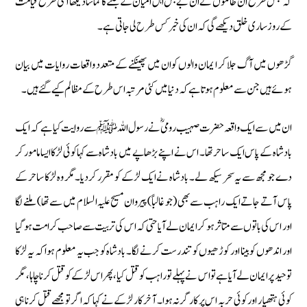
کہ جس طرح ان ظالموں نے ان بے بس اہل امیان کے جلنے کا تماشا دیکھا اسی طرح قیامت
کے روز ساری خلق دیکھے گی کہ ان کی خبر کس طرح لی جاتی ہے۔
گڑھوں میں آگ جلا کر ا یمان والوں کو ان میں پھینکنے کے متعدد واقعات روایات میں بیان
ہوئے ہیں جن سے معلوم ہوتا ہے کہ دنیا میں کئی مرتبہ اس طرح کے مظالم کیے گئے ہیں۔
ان میں سے ایک واقعہ حضرت صہیب رومیؓ نے رسول اللہ ﷺ سے روایت کیا ہے کہ ایک
بادشاہ کے پاس ایک ساحر تھا۔ اس نے اپنے بڑھاپے میں بادشاہ سے کہا کوئی لڑکا ایسا مامور کر
دے جو مجھ سے یہ سحر سیکھ لے۔ بادشاہ نے ایک لڑکے کو مقرر کر دیا۔مگر وہ لڑکا ساحر کے
پاس آتے جاتے ایک راہب سے بھی (جو غالباً) پیروان مسیح علیہ السلام میں سے تھا) ملنے لگا
اور اس کی باتوں سے متاثر ہو کر ایمان لے آیاحتی کہ اس کی تربیت سے صاحب کرامت ہو گیا
اور اندھوں کو بینا اور کوڑھیوں کو تندرست کرنے لگا۔ بادشاہ کو جب یہ معلوم ہوا کہ یہ لڑکا
توحید پر ایمان لے آیا ہے تو اس نے پہلے تو راہب کو قتل کیا،پھر اس لڑکے کو قتل کرنا چاہا، مگر
کوئی ہتھیار اور کوئی حربہ اس پر کارگر نہ ہوا۔ آخر کار لڑکے نے کہا کہ اگر تو مجھے قتل کرنا ہی