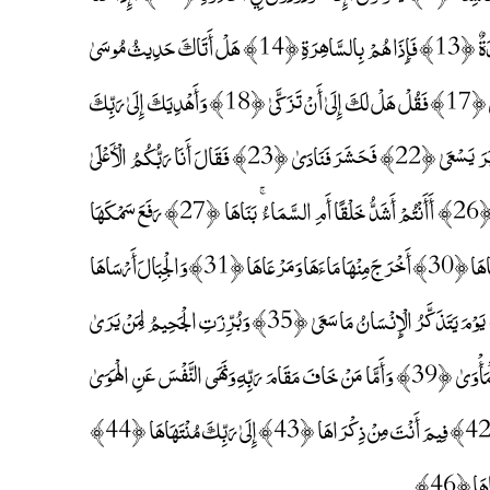
عِظَامًا نَخِرَةً ﴿11﴾ قَالُوا تِلْكَ إِذًا كَرَّةٌ خَاسِرَةٌ ﴿12﴾ فَإِنَّمَا هِيَ زَجْرَةٌ وَاحِدَةٌ ﴿13﴾ فَإِذَا هُمْ بِالسَّاهِرَةِ ﴿14﴾ هَلْ أَتَاكَ حَدِيثُ مُوسَىٰ
﴿15﴾ إِذْ نَادَاهُ رَبُّهُ بِالْوَادِ الْمُقَدَّسِ طُوًى ﴿16﴾ اذْهَبْ إِلَىٰ فِرْعَوْنَ إِنَّهُ طَغَىٰ ﴿17﴾ فَقُلْ هَلْ لَكَ إِلَىٰ أَنْ تَزَكَّىٰ ﴿18﴾ وَأَهْدِيَكَ إِلَىٰ رَبِّكَ
فَتَخْشَىٰ ﴿19﴾ فَأَرَاهُ الْآيَةَ الْكُبْرَىٰ ﴿20﴾ فَكَذَّبَ وَعَصَىٰ ﴿21﴾ ثُمَّ أَدْبَرَ يَسْعَىٰ ﴿22﴾ فَحَشَرَ فَنَادَىٰ ﴿23﴾ فَقَالَ أَنَا رَبُّكُمُ الْأَعْلَىٰ
﴿24﴾ فَأَخَذَهُ اللَّهُ نَكَالَ الْآخِرَةِ وَالْأُولَىٰ ﴿25﴾ إِنَّ فِي ذَٰلِكَ لَعِبْرَةً لِمَنْ يَخْشَىٰ ﴿26﴾ أَأَنْتُمْ أَشَدُّ خَلْقًا أَمِ السَّمَاءُ ۚ بَنَاهَا ﴿27﴾ رَفَعَ سَمْكَهَا
فَسَوَّاهَا ﴿28﴾ وَأَغْطَشَ لَيْلَهَا وَأَخْرَجَ ضُحَاهَا ﴿29﴾ وَالْأَرْضَ بَعْدَ ذَٰلِكَ دَحَاهَا ﴿30﴾ أَخْرَجَ مِنْهَا مَاءَهَا وَمَرْعَاهَا ﴿31﴾ وَالْجِبَالَ أَرْسَاهَا
﴿32﴾ مَتَاعًا لَكُمْ وَلِأَنْعَامِكُمْ ﴿33﴾ فَإِذَا جَاءَتِ الطَّامَّةُ الْكُبْرَىٰ ﴿34﴾ يَوْمَ يَتَذَكَّرُ الْإِنْسَانُ مَا سَعَىٰ ﴿35﴾ وَبُرِّزَتِ الْجَحِيمُ لِمَنْ يَرَىٰ
﴿36﴾ فَأَمَّا مَنْ طَغَىٰ ﴿37﴾ وَآثَرَ الْحَيَاةَ الدُّنْيَا ﴿38﴾ فَإِنَّ الْجَحِيمَ هِيَ الْمَأْوَىٰ ﴿39﴾ وَأَمَّا مَنْ خَافَ مَقَامَ رَبِّهِ وَنَهَى النَّفْسَ عَنِ الْهَوَىٰ
﴿40﴾ فَإِنَّ الْجَنَّةَ هِيَ الْمَأْوَىٰ ﴿41﴾ يَسْأَلُونَكَ عَنِ السَّاعَةِ أَيَّانَ مُرْسَاهَا ﴿42﴾ فِيمَ أَنْتَ مِنْ ذِكْرَاهَا ﴿43﴾ إِلَىٰ رَبِّكَ مُنْتَهَاهَا ﴿44﴾