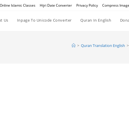
Online Islamic Classes
Hijri Date Converter
Privacy Policy
Compress Imag
t Us
Inpage To Unicode Converter
Quran In English
Dona
>
Quran Translation English
>