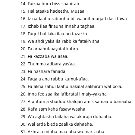
Faizaa hum biss saahirah
Hal ataaka hadeethu Musaa
Iz nadaahu rabbuhu bil waadil-muqad dasi tuwa
Izhab ilaa fir’auna innahu taghaa.
Faqul hal laka ilaa-an tazakka.
Wa ahdi yaka ila rabbika fatakh sha
Fa araahul-aayatal kubra.
Fa kazzaba wa asaa.
Thumma adbara yas’aa.
Fa hashara fanada.
Faqala ana rabbu kumul-a’laa.
Fa-akha zahul laahu nakalal aakhirati wal-oola.
Inna fee zaalika la’ibratal limaiy-yaksha
A-antum a shaddu khalqan amis samaa-u banaaha.
Raf’a sam kaha fasaw waaha
Wa aghtasha lailaha wa akhraja duhaaha.
Wal arda b’ada zaalika dahaaha.
Akhraja minha maa-aha wa mar ‘aaha.