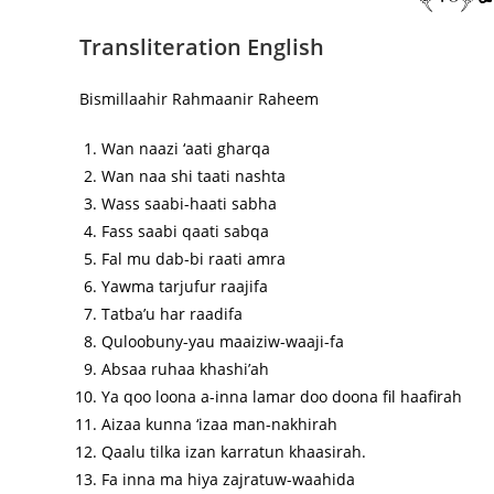
Transliteration English
Bismillaahir Rahmaanir Raheem
Wan naazi ‘aati gharqa
Wan naa shi taati nashta
Wass saabi-haati sabha
Fass saabi qaati sabqa
Fal mu dab-bi raati amra
Yawma tarjufur raajifa
Tatba’u har raadifa
Quloobuny-yau maaiziw-waaji-fa
Absaa ruhaa khashi’ah
Ya qoo loona a-inna lamar doo doona fil haafirah
Aizaa kunna ‘izaa man-nakhirah
Qaalu tilka izan karratun khaasirah.
Fa inna ma hiya zajratuw-waahida