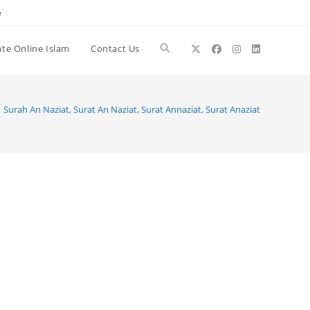
e
te Online Islam
Contact Us
Toggle
website
Surah An Naziat, Surat An Naziat, Surat Annaziat, Surat Anaziat
search