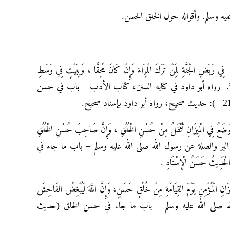
يه وسلم. وأقواله حول الخلق الحسن.
فِي رَبَضِ الْجَنَّةِ لِمَنْ تَرَكَ الْمِرَاءَ وَإِنْ كَانَ مُحِقًّا ، وَبِبَيْتٍ فِي وَسَطِ
مَنْ حَسُنَ خُلُقُهُ”. رواه أبو داود في كتابه السنن، كتاب الأدب – باب في حسن
ءٍ يُوضَعُ فِي الْمِيزَانِ أَثْقَلُ مِنْ حُسْنِ الْخُلُقِ ، وَإِنَّ صَاحِبَ حُسْنِ الْخُلُقِ
ن، أبواب البر والصلة عن رسول الله صلى الله عليه وسلم – باب ما جاء في
يزَانِ الْمُؤْمِنِ يَوْمَ القِيَامَةِ مِنْ خُلُقٍ حَسَنٍ، وَإِنَّ اللَّهَ لَيُبْغِضُ الفَاحِشَ
له صلى الله عليه وسلم – باب ما جاء في حسن الخلق (حديث