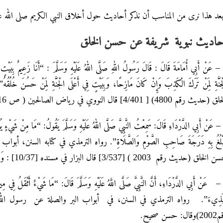
عد هذا نرى من المناسب أن نذكر أحاديث حول أخلاق النبي الكريم صلى الله عل
حاديث نبوية شريفة عن حسن الخلق
1 – عَنْ أَبِي أُمَامَةَ قَالَ : قَالَ رَسُولُ اللهِ صَلَّى اللهُ عَلَيْهِ وَسَلَّمَ : “أَنَا زَعِيمٌ بِبَيْتٍ 
ْجَنَّةِ لِمَنْ تَرَكَ الْكَذِبَ وَإِنْ كَانَ مَازِحًا، وَبِبَيْتٍ فِي أَعْلَى الْجَنَّةِ لِ
يث رقم 4800) [ 4/401] قال النووي في رياض الصالحين ( ص 216 ): حديث صحيح، رواه أبو داود بإسناد صحيح.
2 – عَنْ أَبِي الدَّرْدَاءِ قَالَ: سَمِعْتُ النَّبِيَّ صَلَّى اللهُ عَلَيْهِ وَسَلَّمَ يَقُولُ: “مَا مِنْ شَيْ
يَبْلُغُ بِهِ دَرَجَةَ صَاحِبِ الصَّوْمِ وَالصَّلَاةِ”. رواه الترمذي في كتابه السن
خلق (حديث رقم 2003 ) [3/537] قال البزار في مسنده [10/37] : وَالْحَدِيثُ حَسَنُ الْإِسْنَادِ .
3 – عَنْ أَبِي الدَّرْدَاءِ، أَنَّ النَّبِيَّ صَلَّى اللَّهُ عَلَيْهِ وَسَلَّمَ قَالَ: “مَا شَيْءٌ أَثْقَلُ فِي مِ
بَذِيءَ”. رواه الترمذي في السنن، في أبواب البر والصلة عن رسول ال
ال: حسن صحيح.