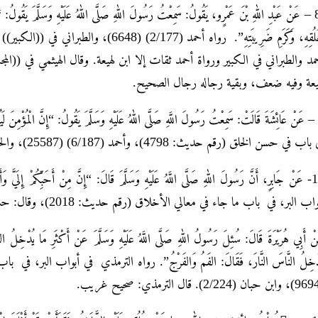
8 – عَنْ عَبْدِ اللهِ بْنَ عَمْرٍو، يَقُولُ: سَمِعْتُ رَسُولَ اللهِ صَلَّى اللهُ عَلَيْهِ وَسَلَّمَ يَقُولُ: “إِنّ
يعة وفيه ضعف، وبقية رجاله رجال الصحيح.
9 – عَنْ عَائِشَةَ قَالَتْ: سَمِعْتُ رَسُولَ اللَّهِ صَلَّى اللهُ عَلَيْهِ وَسَلَّمَ يَقُولُ: “إِنَّ الْمُؤْ
ب في حسن الخلق (رقم حديث: 4798)، وأحمد (6/187) (25587)، والحاكم (1/128). وقال: صحيح على شرط مسلم. ووافقه الذهبي.
10- عَنْ جَابِرٍ، أَنَّ رَسُولَ اللهِ صَلَّى اللَّهُ عَلَيْهِ وَسَلَّمَ قَالَ: “إِنَّ مِنْ أَحَبِّكُمْ إِلَيَّ
واب البر، في باب ما جاء في معالي الأخلاق (رقم حديث: 2018)، وقال: حسن.
ْ أَبِي هُرَيْرَةَ قَالَ: سُئِلَ رَسُولُ اللهِ صَلَّى اللَّهُ عَلَيْهِ وَسَلَّمَ عَنْ أَكْثَرِ مَا يُدْخِلُ