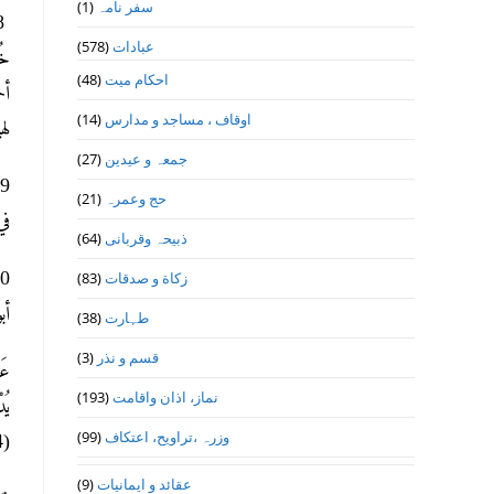
سفر نامہ
(1)
عبادات
(578)
احکام میت
(48)
اوقاف ، مساجد و مدارس
(14)
له
جمعہ و عیدین
(27)
حج وعمرہ
(21)
في با
ذبیحہ وقربانی
(64)
زکاة و صدقات
(83)
أب
طہارت
(38)
قسم و نذر
(3)
عَن
نماز، اذان واقامت
(193)
وزرہ ،تراويح، اعتكاف
(99)
(9694)، وابن حبان (2/224). قال الترمذي: صحيح غريب.
عقائد و ایمانیات
(9)