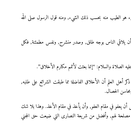
يء هو الطيب منه بحسب ذلك الشيء, ومنه قول الرسول صلى الله
ر ,أن يلاقي الناس بوجه طلق, وصدر منشرح, ونفس مطمئنة, فكل
عليه الصلاة والسلام: “إنما بعثت لأتمم مكارم الأخلاق”.
 ذكر أهل العلم أن الأخلاق الفاضلة مما طبقت الشرائع على طلبه,
ومحاسن الخصال.
ل أن يعفو في مقام العفو, وأن يأخذ في مقام الأخذ. وهذا بلا شك
ه مصلحة لهم, وأفضل من شريعة النصارى التي ضيعت حق المجني