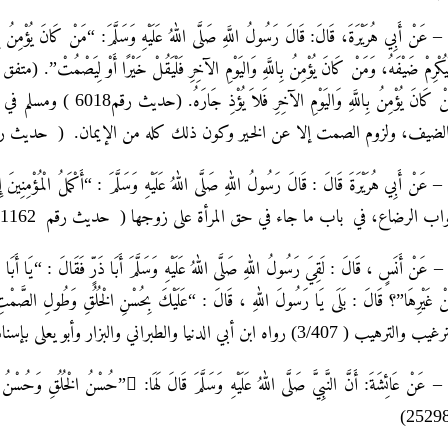
4 – عَنْ أَبِي هُرَيْرَةَ، قَالَ: قَالَ رَسُولُ اللَّهِ صَلَّى اللهُ عَلَيْهِ وَسَلَّمَ: “مَنْ كَانَ يُؤْمِنُ بِالل
لْيُكْرِمْ ضَيْفَهُ، وَمَنْ كَانَ يُؤْمِنُ بِاللَّهِ وَاليَوْمِ الآخِرِ فَلْيَقُلْ خَيْرًا أَوْ
مَنْ كَانَ يُؤْمِنُ بِاللّ
لضيف، ولزوم الصمت إلا عن الخير وكون ذلك كله من الإيمان. ( حديث رقم47
5 – عَنْ أَبِي هُرَيْرَةَ قَالَ : قَالَ رَسُولُ اللهِ صَلَّى اللهُ عَلَيْهِ وَسَلَّمَ : “أَكْمَلُ الْمُؤْمِنِي
اب الرضاع، في باب ما جاء في حق المرأة على زوجها ( حديث رقم 1162 ) وقال: هَذَا حَدِيثٌ حَسَنٌ صَحِيحٌ .
6 – عَنْ أَنَسٍ ، قَالَ : لَقِيَ رَسُولُ اللهِ صَلَّى اللهُ عَلَيْهِ وَسَلَّمَ أَبَا ذَرٍّ فَقَالَ : “يَا أَبَا ذَر
ْ غَيْرِهَا”؟ قَالَ : بَلَى يَا رَسُولَ اللهِ ، قَالَ : “عَلَيْكَ بِحُسْنِ الْخُلُقِ وَطُولِ الصَّمْتِ ،
والترهيب ( 3/407) رواه ابن أبي الدنيا والطبراني والبزار وأبو يعلى بإسناد جيد ورواته ثقات.