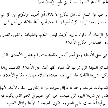
لخلق إذن هو الصورة الباطنة التي طبع الإنسان عليها.
لواجب على المسلم أن يتخلق بمكارم الأخلاق أي أطايبها, والكريم من كل ش
 وسلم لمعاذ: “إياك وكرائم أموالهم” 1 حين أمره بأخذ بالزكاة من أهل اليمن.
لى الإنسان أن تكون سريرته كريمة, فيحب الكرم, والشجاعة, والحلم, والصب
ه الخصال من مكارم الأخلاق.
لنبي صلى الله عليه وسلم أخبر أن من مقاصد بعثته إتمام محاسن الأخلاق, فقال 
لشرائع السابقة التي شرعها الله للعباد كلها تحث على الأخلاق الفاضلة, ولهذا
كن الشريعة الكاملة جاء النبي عليه الصلاة والسلام فيها بتمام مكارم الأخلاق 
قد جاءت شريعتنا والحمد لله مكملة, خيرت من له الحق بين العفو والأخذ, لأج
ضل من شريعة اليهود التي ضيعت حق المجني عليهم في العفو الذي يكون في
يهم أيضاًً فأوجبت عليهم العفو وقد تكون المصلحة في الأخذ وإنزال العقوبة.