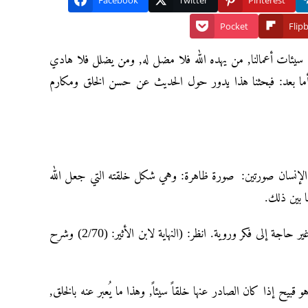
Facebook
Twitter
Pinterest
Pocket
Flip
ومن سيئات أعمالنا, من يهده الله فلا مضل له, ومن يضلل فلا هادي
ه أما بعد: فبحثنا هذا يدور حول الحديث عن حسن الخلق ومكارم
 لأن الإنسان صورتين: صورة ظاهرة: وهي شكل خلقته التي جعل الله
ا بين ذلك.
وصورة باطنة: وهي حال للنفس راسخة تصدر عنها الأفعال من خير أو شر, من غير حاجة إلى فكر وروية. انظر: (النهاية لابن الأثير: (2/70) وشرح
قبيح إذا كان الصادر عنها خلقاً سيئاً, وهذا ما يُعبر عنه بالخلق,