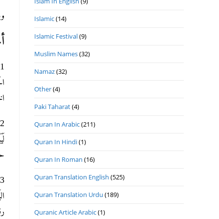
Islam In English
(9)
وب
Islamic
(14)
Islamic Festival
(9)
أ
Muslim Names
(32)
Namaz
(32)
ال
Other
(4)
الخلق (حد
Paki Taharat
(4)
Quran In Arabic
(211)
لَ
Quran In Hindi
(1)
حسن ال
Quran In Roman
(16)
Quran Translation English
(525)
Quran Translation Urdu
(189)
ال
رقم2002)وق
Quranic Article Arabic
(1)