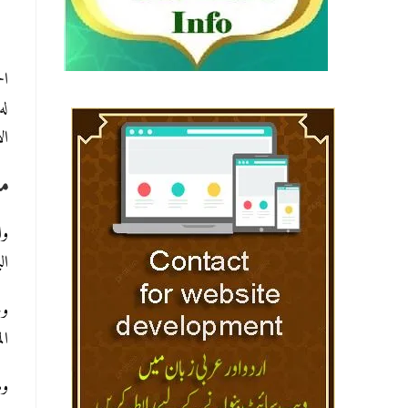
ال
له
ال
ما
وا
ال
الم
وه