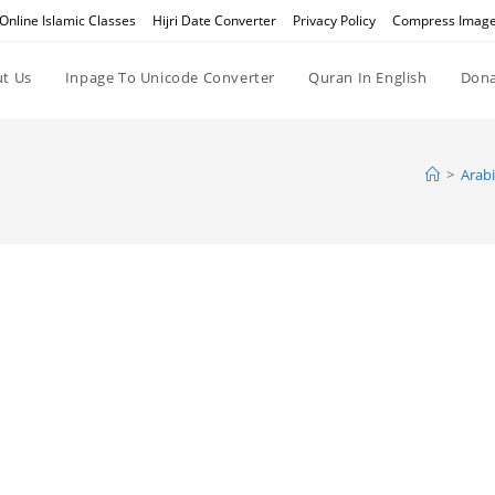
Online Islamic Classes
Hijri Date Converter
Privacy Policy
Compress Imag
t Us
Inpage To Unicode Converter
Quran In English
Dona
>
Arabi