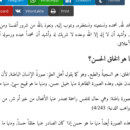
Telegram
WhatsApp
LinkedIn
Tumblr
board
VKontakte
Print
حمد لله, نحمده ونستعينه ونستغفره, ونتوب إليه, ونعوذ بالله من شرور أنفسنا 
, وأشهد أن لا إله إلا الله وحده لا شريك له وأشهد أن محمداً عبده ورسول
أخلاق.
 هو الخلق الحسن؟
لخلق: هو السجيةُ والطبع, وهو كما يقول أهل العلم: صورةُ الإنسان الباطنة,
بدن عليه, وهذه الصورة الظاهرة منها جميل حسن, ومنها ما هو قبيح سيئ, منها م
واهب اللدنية: 4/243)
ذه الصورة أيضاً منها ما هو حسن إذا كان الصادر عنها خلقاً حسناً, ومنها ما هو 