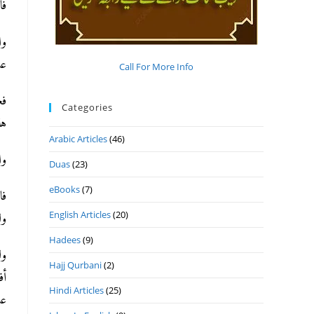
فا
وا
عليه
Call For More Info
فع
Categories
هذ
Arabic Articles
(46)
وا
Duas
(23)
eBooks
(7)
فا
English Articles
(20)
ول
Hadees
(9)
ول
Hajj Qurbani
(2)
أف
Hindi Articles
(25)
عل