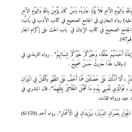
َّهِ وَاليَوْمِ الآخِرِ فَلاَ يُؤْذِ جَارَهُ، وَمَنْ كَانَ يُؤْمِنُ بِاللَّهِ وَاليَوْمِ الآخِرِ
 لِيَصْمُتْ”. (متفق عليه) رواه البخاري في الجامع الصحيح في كتاب الأدب في بَابٌ:
َهِ وَاليَوْمِ الآخِرِ فَلاَ يُؤْذِ جَارَهُ. (حديث رقم6018 ) ومسلم في الجامع الصحيح في كتاب الإيمان في باب الحث على إكرام الجار
).
نَ إِيمَانًا أَحْسَنُهُمْ خُلُقًا، وَخَيْرُكُمْ خَيْرُكُمْ لِنِسَائِهِمْ” . رواه الترمذي في
ٍّ ، أَلَا أَدُلُّكَ عَلَى خَصْلَتَيْنِ هُمَا أَخَفُّ عَلَى الظَّهْرِ وَأَثْقَلُ فِي الْمِيزَانِ
 فَوَالَّذِي نَفْسِي بِيَدِهِ مَا تَجَمَّلَ الْخَلَائِقُ بِمِثْلِهِمَا”. قال المنذري في
7 – عَنْ عَائِشَةَ: أَنَّ النَّبِيَّ صَلَّى اللهُ عَلَيْهِ وَسَلَّمَ قَالَ لَهَا: َ”حُسْنُ الْخُلُقِ وَحُسْنُ الْجِوَارِ يَعْمُرَانِ الدِّيَارَ، وَيَزِيدَانِ فِي الْأَعْمَارِ”. رواه أحمد (6/159)