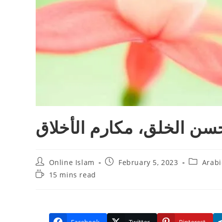
ن الخلق، مكارم الأخلاق
Post
Post
Post
Online Islam
February 5, 2023
Arabi
author:
published:
category:
Reading
15 mins read
time: