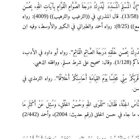
َ الْمُسْلِمَ الْمُسَدِّدَ لَيُدْرِكُ دَرَجَةَ الصَّوَّامِ الْقَوَّامِ بِآيَاتِ اللهِ، بِحُسْنِ
خُلُقِهِ، وَكَرَمِ ضَرِيبَتِهِ”. رواه أحمد (2/177) (6648)، والطبراني في ((الكبير)) (13/58). قال المنذري في ((الترغيب والترهيب)) (4009): رواه
أحمد والطبراني في الكبير ورواة أحمد ثقات إلا ابن لهيعة. وقال الهيثمي في ((المجمع)) (8/25): رواه أحمد والطبراني في الكبير والأوسط، وفيه ابن
مِنَ لَيُدْرِكُ بِحُسْنِ خُلُقِهِ دَرَجَةَ الصَّائِمِ الْقَائِمِ”. رواه أبو داود في الأدب،
 وَأَقْرَبِكُمْ مِنِّي مَجْلِسًا يَوْمَ القِيَامَةِ أَحَاسِنَكُمْ أَخْلاَقًا”. رواه الترمذي في
 النَّاسَ الجَنَّةَ، فَقَالَ: “تَقْوَى اللهِ وَحُسْنُ الخُلُقِ، وَسُئِلَ عَنْ أَكْثَرِ مَا
يُدْخِلُ النَّاسَ النَّارَ، فَقَالَ: الفَمُ وَالفَرْجُ”. رواه الترمذي في أبواب البر، في باب ما جاء في حسن الخلق (رقم حديث: 2004)، وأحمد (2/442)