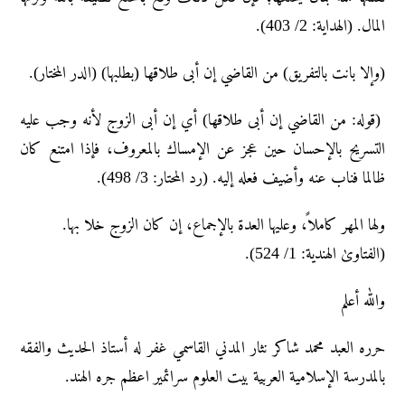
المال. (الهدایة: 2/ 403).
(وإلا بانت بالتفريق) من القاضي إن أبى طلاقها (بطلبها) (الدر المختار).
(قوله: من القاضي إن أبى طلاقها) أي إن أبى الزوج لأنه وجب عليه
التسريح بالإحسان حين عجز عن الإمساك بالمعروف، فإذا امتنع كان
ظالما فناب عنه وأضيف فعله إليه. (رد المحتار: 3/ 498).
ولها المهر کاملاً، وعلیها العدۃ بالإجماع، إن کان الزوج خلا بها.
(الفتاویٰ الهندیة: 1/ 524).
والله أعلم
حرره العبد محمد شاکر نثار المدني القاسمي غفر له أستاذ الحديث والفقه
بالمدرسة الإسلامية العربية بيت العلوم سرائمير اعظم جره الهند.