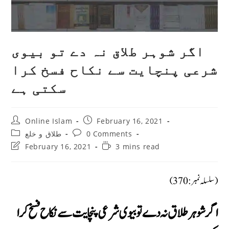
اگر شوہر طلاق نہ دے تو بیوی
شرعی پنچایت سے نکاح فسخ کرا
سکتی ہے
Post
Post
Online Islam
February 16, 2021
author:
published:
Post
Post
0 Comments
طلاق و خلع
category:
comments:
Post
Reading
February 16, 2021
3 mins read
last
time:
modified:
(سلسلہ نمبر: 370)
اگر شوہر طلاق نہ دے تو بیوی شرعی پنچایت سے نکاح فسخ کرا