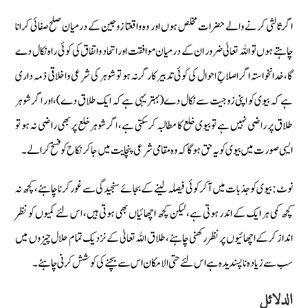
اگر ثالثی کرنے والے حضرات مخلص ہوں اور وہ واقعتا زوجین کے درمیان صلح صفائی کرانا
چاہتے ہوں تو اللہ تعالیٰ ضرور ان کے درمیان موافقت اور اتحاد واتفاق کی کوئی راہ نکال دے
گا، خدانخواستہ اگر اصلاحِ احوال کی کوئی تدبیر کارگر نہ ہو تو شوہر کی شرعی واخلاقی ذمہ داری
ہے کہ بیوی کو اپنی زوجیت سے نکال دے (بہتر یہی ہے کہ ایک طلاق دے)، اور اگر شوہر
طلاق پر راضی نہیں ہے تو بیوی خلع کا مطالبہ کرسکتی ہے، اگر شوہر خلع پر بھی راضی نہ ہو تو
ایسی صورت میں بیوی کو یہ حق ہوگا کہ وہ مقامی شرعی پنچایت میں جا کر نکاح کو فسخ کرالے۔
نوٹ: بیوی کو جذبات میں آکر کوئی فیصلہ لینے کے بجائے سنجیدگی سے غور کرنا چاہئے، کچھ نہ
کچھ کمی ہر ایک کے اندر ہوتی ہے، لیکن کچھ اچھائیاں بھی ہوتی ہیں، اس لئے کمیوں کو نظر
انداز کرکے اچھائیوں پر نظر رکھنی چاہئے، طلاق اللہ تعالیٰ کے نزدیک تمام حلال چیزوں میں
سب سے زیادہ ناپسندیدہ ہے اس لئے حتی الامکان اس سے بچنے کی کوشش کرنی چاہئے۔
الدلائل