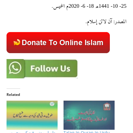
25- 10- 1441ھ 18- 6- 2020م الخمیس.
المصدر: آن لائن إسلام.
Related
Talaq In Quran In Urdu,
طویل مدتی قید کی وجہ سے