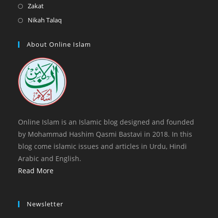
a
in
Opens
Zakat
tab
new
a
in
Opens
Nikah Talaq
tab
new
a
in
tab
new
a
About Online Islam
tab
new
tab
Online Islam is an Islamic blog designed and founded
by Mohammad Hashim Qasmi Bastavi in 2018. In this
blog come islamic issues and articles in Urdu, Hindi
Arabic and English.
Read More
Newsletter