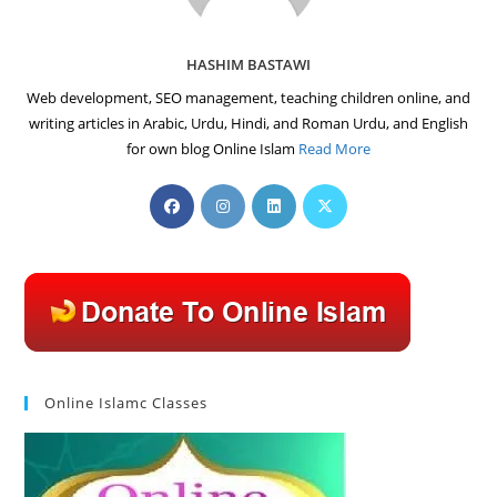
HASHIM BASTAWI
Web development, SEO management, teaching children online, and
writing articles in Arabic, Urdu, Hindi, and Roman Urdu, and English
for own blog Online Islam
Read More
Opens
Opens
Opens
Opens
in
in
in
in
a
a
a
a
new
new
new
new
tab
tab
tab
tab
Online Islamc Classes