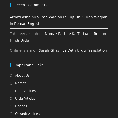
Recent Comments
ArbazPasha
on
Surah Waqiah In English, Surah Waqiah
In Roman English
Tahmeena shah
on
Namaz Parhne Ka Tarika in Roman
Hindi Urdu
Online Islam
on
Surah Ghashiya With Urdu Translation
Important Links
Opens
About Us
in
Opens
Namaz
a
in
Opens
Hindi Articles
new
a
in
Opens
Urdu Articles
tab
new
a
in
Opens
Hadees
tab
new
a
in
Opens
Quranic Articles
tab
new