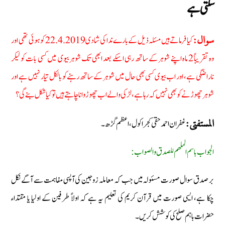
سکتی ہے
کیا فرماتے ہیں مسئلہ ذیل کےبارے ندا کی شادی 22.4.2019 کو ہوئی تھی اور
سوال:
وہ تقریباً 2 ماہ اپنے شوہر کے ساتھ رہی اسکے بعد ابھی تک شوہر بیوی میں کسی بات کو لیکر
ناراضگی ہے، اور اب بیوی کسی بھی حال میں شوہر کے ساتھ رہنے کو بالکل تیار نہیں ہے اور
شوہر چھوڑنے کو بھی نہیں کہ رہا ہے، لڑکی والے اب چھوڑوانا چاہتے ہیں تو کیا شکل بنے گى؟
غفران احمد حقی کجرا کول، اعظم گڑھ۔
المستفتی:
الجواب باسم الملھم للصدق والصواب:
بر صدق سوال صورت مسئولہ میں جب کہ معاملہ زوجین کی آپسی مفاہمت سے آگے نکل
چکا ہے، ایسی صورت میں قرآن کریم کی تعلیم یہ ہے کہ اولاً طرفین کے اولیا یا مقتداء
حضرات باہم صلح کی کوشش کریں۔