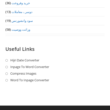
خرید وفروخت
(36)
دوسرے معاملات
(13)
سود وانشورنس
(19)
وراثت ووصيت
(58)
Useful Links
Hijri Date Converter
Opens
in
Inpage To Word Converter
Opens
a
in
Compress Images
Opens
new
a
in
Word To Inpage Converter
Opens
tab
new
a
in
tab
new
a
tab
new
tab