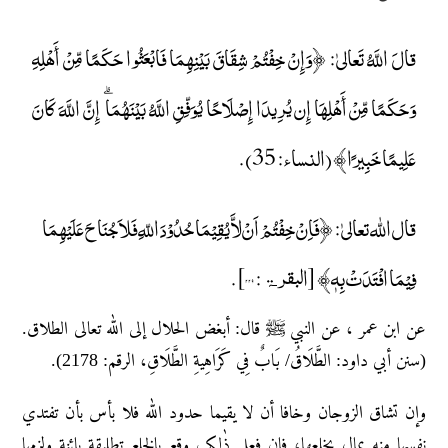
قالَ اللَّهُ تَعالیٰ: ﴿وَإِنْ خِفْتُمْ شِقَاقَ بَيْنِهِمَا فَابْعَثُوا حَكَمًا مِّنْ أَهْلِهِ
وَحَكَمًا مِّنْ أَهْلِهَا إِن يُرِيدَا إِصْلَاحًا يُوَفِّقِ اللَّهُ بَيْنَهُمَا ۗ إِنَّ اللَّهَ كَانَ
عَلِيمًا خَبِيرًا﴾ (النساء: 35).
قال اللّٰه تعالیٰ: ﴿فَاِنْ خِفْتُمْ اَنْ لاَّ یُقِیْمَا حُدُوْدَ اللّهِ فَلاَ جُنَاحَ عَلَیْهِمَا
فِیْمَا افْتَدَتْ بِهٖ﴾ [البقرۃ: ۲۲۹].
عن ابن عمر ، عن النبي ﷺ قال: أبغض الحلال إلى الله تعالى الطلاق.
(سنن أبي داود: الطَّلَاقُ/ بَابٌ فِي كَرَاهِيةِ الطَّلَاقِ، الرقم: 2178).
وإن تشاق الزوجان وخافا أن لا یقیما حدود اللّٰه فلا بأس بأن تفتدي
نفسها منه بمال یخلعها؛ فإن فعل ذٰلک وقع بالخلع تطلیقة بائنة ولزمها