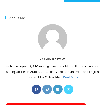
(optional)
About Me
HASHIM BASTAWI
Web development, SEO management, teaching children online, and
writing articles in Arabic, Urdu, Hindi, and Roman Urdu, and English
for own blog Online Islam
Read More
Opens
Opens
Opens
Opens
in
in
in
in
a
a
a
a
new
new
new
new