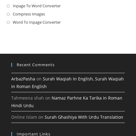
in
Inpage To Word Converter
Opens
a
in
Compress Images
Opens
new
a
in
Word To Inpage Converter
Opens
tab
new
a
in
tab
new
a
tab
new
tab
Recent Comments
ArbazPasha
on
Surah Waqiah In English, Surah Waqiah
In Roman English
Tahmeena shah
on
Namaz Parhne Ka Tarika in Roman
Hindi Urdu
Online Islam
on
Surah Ghashiya With Urdu Translation
Important Links