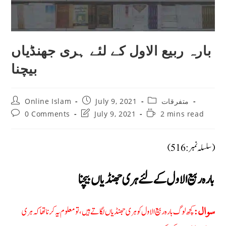
بارہ ربیع الاول کے لئے ہری جھنڈیاں
بیچنا
Post
Post
Post
Online Islam
July 9, 2021
متفرقات
author:
published:
category:
Post
Post
Reading
0 Comments
July 9, 2021
2 mins read
comments:
last
time:
modified:
(سلسلہ نمبر: 516)
بارہ ربیع الاول کے لئے ہری جھنڈیاں بیچنا
کچھ لوگ بارہ ربیع الاول کو ہری جھنڈیاں لگاتے ہیں، تو معلوم یہ کرنا تھا کہ ہری
سوال: