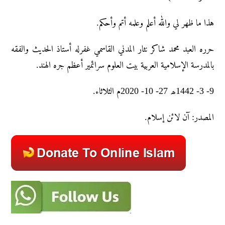
هذا ما ظهر لي والله أعلم وعلمه أتم وأحكم.
حرره العبد محمد شاکر نثار المدني القاسمي غفرله أستاذ الحديث والفقه
بالمدرسة الإسلامية العربية بيت العلوم سرائمير أعظم جره الهند.
9- 3- 1442ھ 27- 10- 2020م الثلاثاء.
المصدر: آن لائن إسلام.