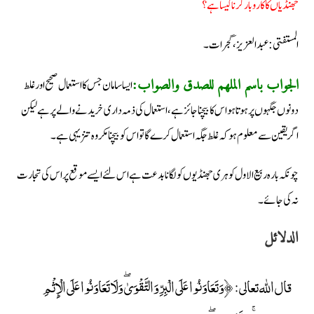
جھنڈیاں کا کاروبار کرنا کیسا ہے؟
المستفتی: عبد العزیز، گجرات۔
ایسا سامان جس کا استعمال صحیح اور غلط
الجواب باسم الملھم للصدق والصواب:
دونوں جگہوں پر ہوتا ہو اس کا بیچنا جائز ہے، استعمال کی ذمہ داری خریدنے والے پر ہے لیکن
اگر یقین سے معلوم ہو کہ غلط جگہ استعمال کرے گا تو اس کو بیچنا مکروہ تنزیہی ہے۔
چونکہ بارہ ربیع الاول کو ہری جھنڈیوں کو لگانا بدعت ہے اس لئے ایسے موقع پر اس کی تجارت
نہ کی جائے۔
الدلائل
قال الله تعالى: ﴿وَتَعَاوَنُوا عَلَى الْبِرِّ وَالتَّقْوَىٰ ۖ وَلَا تَعَاوَنُوا عَلَى الْإِثْمِ