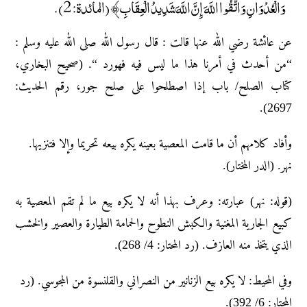
وَالْعُدْوَانِ ۚ وَاتَّقُوا اللَّهَ ۖ إِنَّ اللَّهَ شَدِيدُ الْعِقَابِ﴾ (المائدة: 2).
عن عائشة رضي الله عنها قالت : قال رسول الله صلى الله عليه وسلم :
“من أحدث في أمرنا هذا ما ليس فيه فهورد “. (صحيح البخاري،
كتاب الصلح/ باب إذا اصطلحوا على صلح جور، رقم الحديث:
2697).
وأفاد كلامهم أن ما قامت المعصية بعينه يكره بيعه تحريما وإلا فتنزيها.
نهر. (الدر المختار).
(قوله: نهر) عبارته: وعرف بهذا أنه لا يكره بيع ما لم تقم المعصية به
كبيع الجارية المغنية والكبش النطوح والحمامة الطيارة والعصير والخشب
الذي يتخذ منه العازف. (رد المحتار: 4/ 268).
وفي المحيط: لا يكره بيع الزنانير من النصراني والقلنسوة من المجوسي. (رد
المحتار: 6/ 392).