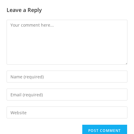
Leave a Reply
Comment
Enter
your
name
Enter
or
your
username
email
Enter
to
address
your
comment
to
website
comment
URL