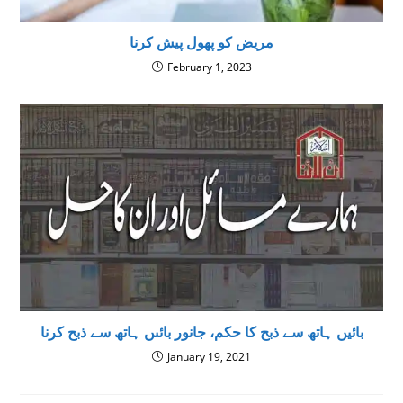
مریض کو پھول پیش کرنا
February 1, 2023
بائیں ہاتھ سے ذبح کا حکم، جانور بائىں ہاتھ سے ذبح كرنا
January 19, 2021