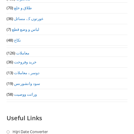
(70)
طلاق و خلع
(36)
عورتوں کے مسائل
(7)
لباس و وضع قطع
(48)
نکاح
(126)
معاملات
(36)
خرید وفروخت
(13)
دوسرے معاملات
(19)
سود وانشورنس
(58)
وراثت ووصيت
Useful Links
Hijri Date Converter
Opens