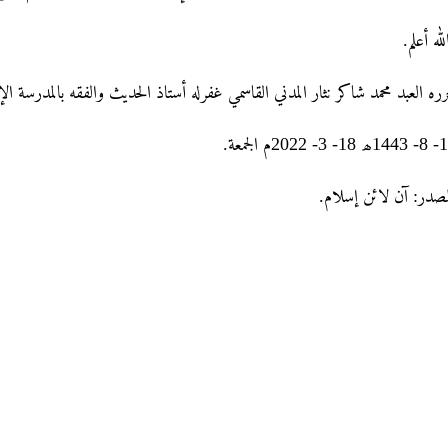
لله أعلم.
ره العبد محمد شاکر نثار المدني القاسمي غفرله أستاذ الحديث والفقه بالمدرسة الإ
3- 2022م الجمعة.
مصدر: آن لائن إسلام.