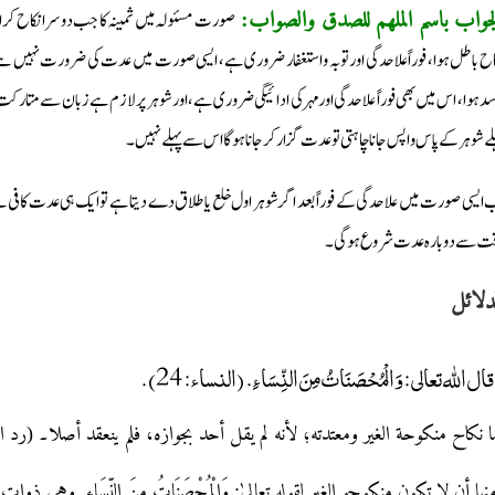
صورت مسئولہ میں ثمینہ کا جب دوسرا نکاح کرایا
جواب باسم الملھم للصدق والصواب:
اح باطل ہوا، فوراً علاحدگی اور توبہ واستغفار ضروری ہے، ایسی صورت میں عدت کی ضرورت نہیں ہے، اور 
سد ہوا ، اس میں بھی فوراً علاحدگی اور مہر کی ادائیگی ضروری ہے، اور شوہر پر لازم ہے زبان سے متارک
لے شوہر کے پاس واپس جانا چاہتی تو عدت گزار کر جانا ہوگا اس سے پہلے نہیں۔
 ایسی صورت میں علاحدگی کے فوراً بعد اگر شوہر اول خلع یا طلاق دے دیتا ہے تو ایک ہی عدت کافی 
ت سے دوبارہ عدت شروع ہوگی۔
دلائل
قال الله تعالى: وَالْمُحْصَنَاتُ مِنَ النِّسَاءِ. (النساء: 24).
ما نکاح منکوحة الغیر ومعتدته؛ لأنه لم یقل أحد بجوازہ، فلم ینعقد أصلا۔ (رد المحتار: 5/ 197، 
نها أن لا تکون منکوحو الغیر لقوله تعالیٰ: وَالْمُحْصَنَاتُ مِنَ النِّسَاءِ. وهي ذوات الأزواج. 