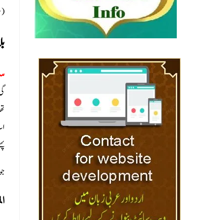
(سل
بل
سو
گی
تھ
اب
پہ
جو
ال