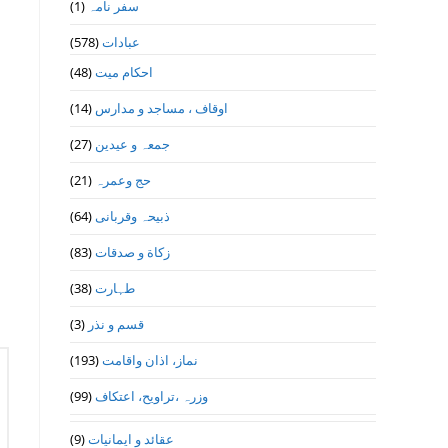
سفر نامہ
(1)
عبادات
(578)
احکام میت
(48)
اوقاف ، مساجد و مدارس
(14)
جمعہ و عیدین
(27)
حج وعمرہ
(21)
ذبیحہ وقربانی
(64)
زکاة و صدقات
(83)
طہارت
(38)
قسم و نذر
(3)
نماز، اذان واقامت
(193)
وزرہ ،تراويح، اعتكاف
(99)
عقائد و ایمانیات
(9)