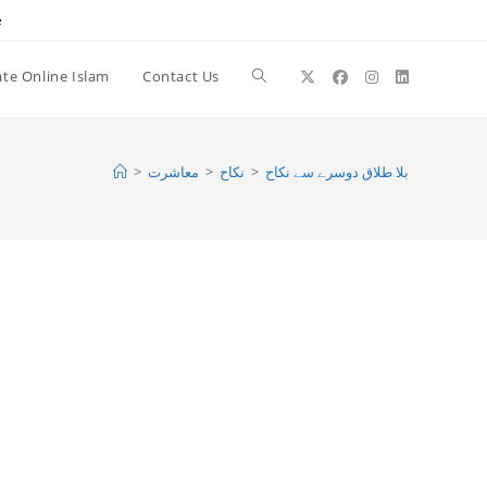
e
te Online Islam
Contact Us
Toggle
website
بلا طلاق دوسرے سے نکاح
>
نکاح
>
معاشرت
>
search