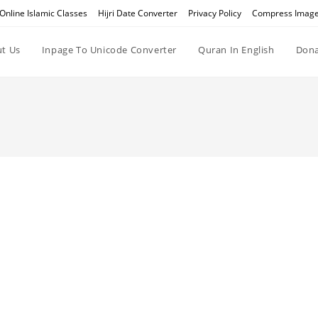
Online Islamic Classes
Hijri Date Converter
Privacy Policy
Compress Imag
t Us
Inpage To Unicode Converter
Quran In English
Dona