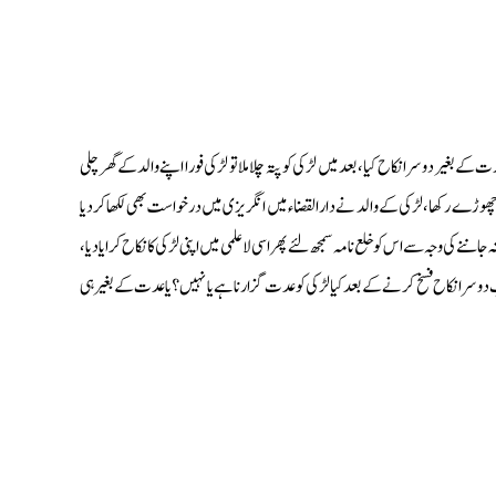
ے بغیر دوسرا نکاح کیا، بعد میں لڑکی کو پتہ چلا ملا تو لڑکی فورا اپنے والد کے گھر چلی
 چھوڑے رکھا، لڑکی کے والد نے دار القضاء میں انگریزی میں درخواست بھی لکھا کر دیا
کی وجہ سے اس کو خلع نامہ سمجھ لئے پھر اسی لا علمی میں اپنی لڑکی کا نکاح کرایا دیا،
دوسرا نکاح فسخ کرنے کے بعد‌ کیا لڑکی کو عدت گزارنا ہے یا نہیں؟ یا عدت کے بغیر ہی