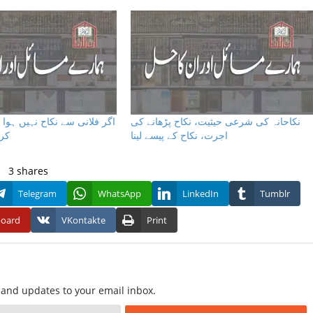
نکاحانہ کی شرعی حیثیت، نکاح پڑھانے کی
اگر فلانى سے نکاح نہیں ہوا
اجرت، نکاح کے پیسے لینا
کر
3
shares
Telegram
WhatsApp
LinkedIn
Tumblr
board
VKontakte
Print
f and updates to your email inbox.