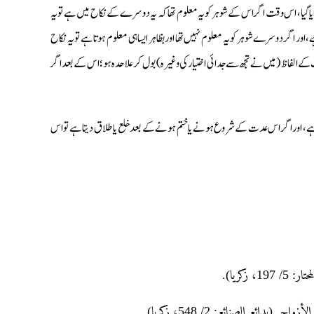
 گیا، اس وقت اگر اس کے شوہر کو یہ معلوم تھا کہ یہ دوسرے کے نکاح میں ہے تو یہ
اگر دوسرے شوہر کو یہ معلوم نہیں تھا اور بظاہر ایسا ہی معلوم ہوتا ہے تو یہ نکاح
ت کے الفاظ (میں نے تجھ سے جدائی اختیار کی وغیرہ) بول کر علاحدہ ہو؛ اس کے بعد اگر
ہے، اور اگر اس عدت کے شروع ہونے یا ختم ہونے کے بعد خلع یا طلاق دیتا ہے تو اس
زکریا).
(بدائع الصنائع: 2/ 548، زکریا).