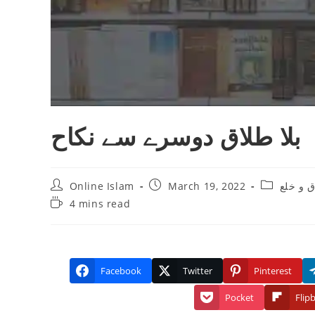
بلا طلاق دوسرے سے نکاح
Post
Post
Post
ق و خلع
March 19, 2022
Online Islam
author:
published:
category:
Reading
4 mins read
time:
Facebook
Twitter
Pinterest
Pocket
Flip