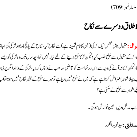
سلہ نمبر: 709)
ا طلاق دوسرے سے نکاح
مقبول نامی شخص ایک لڑکی (جن کا نام ثمینہ ہے) سے نکاح کیا، نکاح کے پانچ ماہ بعد لڑکی کی اجازت ک
ال:
، لڑکے مقبول سے خلع طلب کیا؛ لیکن لڑکا خلع دینے کے لئے تیار نہیں تھا، چھ سال تک وہ لڑکی کو ایسے
ا، لیکن لڑکا نہ آنے کی وجہ سے اس درخواست کو قاضی صاحب نے واپس کردیا، لڑکی کے والد انگریزی نہ جاننے 
 پہلا شوہر اعتراض کرتا ہے ہے کہ میں نے خلع نہیں دیا ہے تو میرے خلع کے بغیر نکاح نہیں ہوتا تو اب 
لے شوہر سے خلع لے سکتی ہے؟
اب مدلل دیں، عین نوازش ہوگی۔
سید نوید بنگلور
مستفتی: