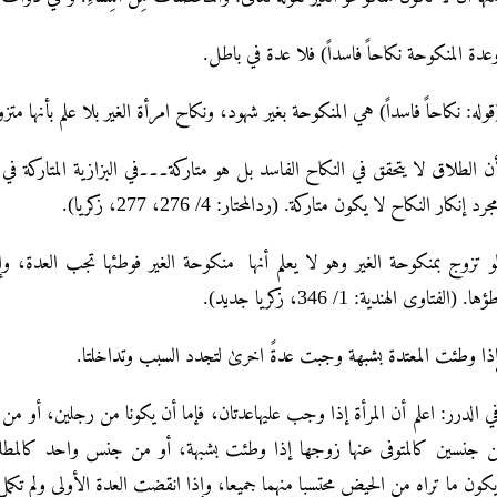
عدة المنكوحة نكاحاً فاسداً) فلا عدة في باطل.
وله: نكاحاً فاسداً) هي المنكوحة بغير شهود، ونكاح امرأة الغير بلا علم بأنها متزوجة. (الدر ال
ن الطلاق لا يتحقق في النكاح الفاسد بل هو متاركة۔۔۔في البزازية المتاركة 
رد إنكار النكاح لا يكون متاركة. (ردالمحتار: 4/ 276، 277، زكريا).
و تزوج بمنکوحة الغیر وهو لا یعلم أنها منکوحة الغیر فوطئها تجب العدۃ، و
ٔها. (الفتاوى الهندية: 1/ 346، زكريا جديد).
ذا وطئت المعتدۃ بشبھة وجبت عدۃً اخریٰ لتجدد السبب وتداخلتا.
ي الدرر: اعلم أن المرأة إذا وجب عليهاعدتان، فإما أن يكونا من رجلين، أو من 
 جنسين كالمتوفى عنها زوجها إذا وطئت بشبهة، أو من جنس واحد كالمطلقة إ
كون ما تراه من الحيض محتسبا منهما جميعا، وإذا انقضت العدة الأولى ولم تكمل الثانية فعليها إتما