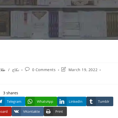
Post
Post
March 19, 2022
0 Comments
نکاح
/
طلا
comments:
last
modified:
3
shares
Telegram
WhatsApp
LinkedIn
Tumblr
board
VKontakte
Print