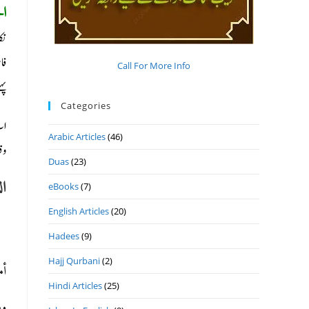
ال
نک
فا
Call For More Info
پہ
Categories
اب
Arabic Articles
(46)
وق
Duas
(23)
ال
eBooks
(7)
English Articles
(20)
Hadees
(9)
Hajj Qurbani
(2)
أ
Hindi Articles
(25)
وم