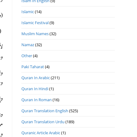
Islam In English
(9)
Islamic
(14)
(و
Islamic Festival
(9)
(ق
Muslim Names
(32)
Namaz
(32)
لأ
Other
(4)
ومج
Paki Taharat
(4)
ول
Quran In Arabic
(211)
وطو
Quran In Hindi
(1)
وإ
Quran In Roman
(16)
Quran Translation English
(525)
وف
Quran Translation Urdu
(189)
من
Quranic Article Arabic
(1)
وي