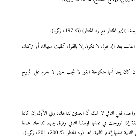
مختار مع رد المحتار) (5/ 197، زكريا).
في الفاسد بعد الدخول لا تكون إلا بالقول كخليت سبيلك أو تركتك
إن کان یعلم أنها منکوحة الغیر لا تجب حتی لا یحرم علی الزوج
واحد، ففي الثاني لا شك أن العدتين تداخلتا، وفي الأول إن كانتا
ذا تزوجت في عدتها فوطئها الثاني وفرق بينهما تداخلتا عندنا
م الثانية. اهـ. (رد المحتار: 5/ 200، 201، زكريا).