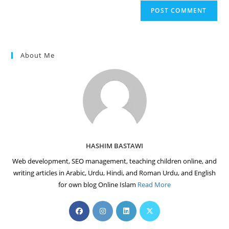
website
comment
URL
(optional)
About Me
HASHIM BASTAWI
Web development, SEO management, teaching children online, and
writing articles in Arabic, Urdu, Hindi, and Roman Urdu, and English
for own blog Online Islam
Read More
Opens
Opens
Opens
Opens
in
in
in
in