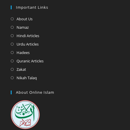
Important Links
Opens
About Us
in
Opens
Namaz
a
in
Opens
Hindi Articles
new
a
in
Opens
Urdu Articles
tab
new
a
in
Opens
Hadees
tab
new
a
in
Opens
Quranic Articles
tab
new
a
in
Opens
Zakat
tab
new
a
in
Opens
Nikah Talaq
tab
new
a
in
tab
new
a
About Online Islam
tab
new
tab