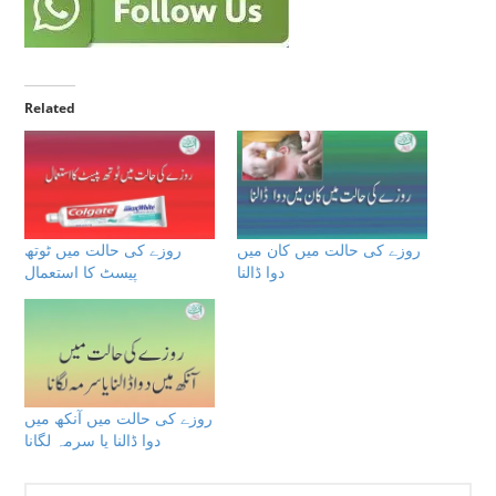
Related
روزے كى حالت ميں کان میں
روزے كى حالت ميں ٹوتھ
دوا ڈالنا
پیسٹ کا استعمال
روزے كى حالت ميں آنکھ میں
دوا ڈالنا یا سرمہ لگانا