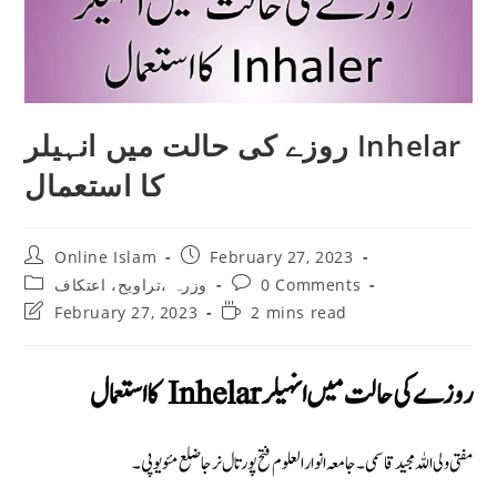
روزے كى حالت ميں انہیلر Inhelar
کا استعمال
Post
Post
Online Islam
February 27, 2023
author:
published:
Post
Post
وزرہ ،تراويح، اعتكاف
0 Comments
category:
comments:
Post
Reading
February 27, 2023
2 mins read
last
time:
modified:
روزے كى حالت ميں انہیلر Inhelar کا استعمال
مفتی ولی اللہ مجید قاسمی۔ جامعہ انوار العلوم فتح پور تال نرجا ضلع مئو یوپی۔