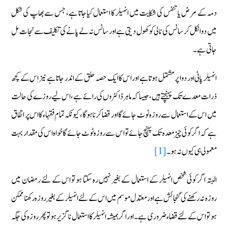
دمہ کے مرض یا تنفس کی شکایت میں انہیلر کا استعمال کیاجاتا ہے، جس سے بھاپ کی شکل
میں دوا نکل کر سانس کی نالی کو کھول دیتی ہے اور سانس نہ لے پانے کی تکلیف سے نجات مل
جاتی ہے۔
انہیلر پانی اور دوا پر مشتمل ہوتا ہے اور اس کا ایک حصہ حلق کے اندر جاتا ہے نیز اس کے کچھ
ذرات معدے تک پہنچتے ہیں، جیسا کہ ماہر ڈاکٹروں کی رائے ہے، اس لیے روزے کی حالت
میں اس کے استعمال سے روزہ ٹوٹ جائے گا اور قضا کرنا ہو گا، کیونکہ تمام فقہاء کا اس پر اتفاق
ہے کہ اگر کوئی چیز معدہ تک پہنچ جائے تو اس سے روزہ ٹوٹ جائے گا خواہ اس کی مقدار بہت
[1]
معمولی ہی کیوں نہ ہو۔
البتہ اگر کوئی شخص انہیلر کے استعمال کے بغیر نہیں رہ سکتا ہو تو اس کے لئے رمضان میں
روزہ نہ رکھنے کی گنجائش ہے اور معتدل موسم میں اس کے لئے انہیلر کے بغیر روزہ رکھنا ممکن
ہو تو اس کے لئے قضاء ضروری ہے۔ اور اگر ہمیشہ انہیلر کا استعمال ناگزیر ہو تو پھر روزہ کی جگہ