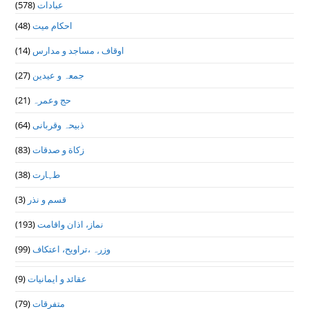
(578)
عبادات
(48)
احکام میت
(14)
اوقاف ، مساجد و مدارس
(27)
جمعہ و عیدین
(21)
حج وعمرہ
(64)
ذبیحہ وقربانی
(83)
زکاة و صدقات
(38)
طہارت
(3)
قسم و نذر
(193)
نماز، اذان واقامت
(99)
وزرہ ،تراويح، اعتكاف
(9)
عقائد و ایمانیات
(79)
متفرقات