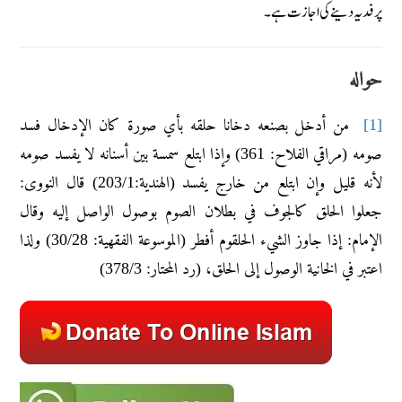
پر فدیہ دینے کی اجازت ہے۔
حواله
من أدخل بصنعه دخانا حلقه بأي صورۃ کان الإدخال فسد
[1]
صومه (مراقي الفلاح: 361) وإذا ابتلع سمسة بين أسنانه لا يفسد صومه
لأنه قليل وإن ابتلع من خارج يفسد (الهندية:203/1) قال النووی:
جعلوا الحلق کالجوف في بطلان الصوم بوصول الواصل إليه وقال
الإمام: إذا جاوز الشيء الحلقوم أفطر (الموسوعة الفقهية: 30/28) ولذا
اعتبر في الخانية الوصول إلی الحلق، (رد المحتار: 378/3)