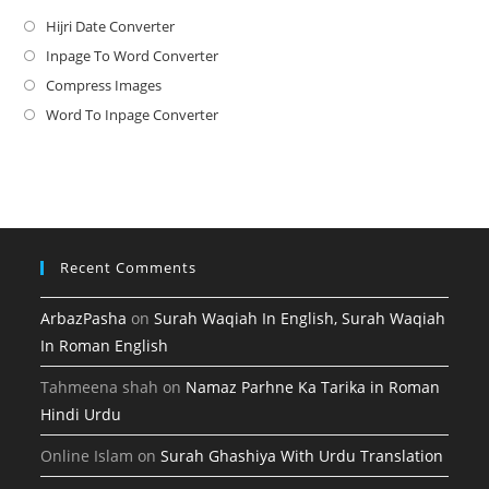
Hijri Date Converter
Opens
in
Inpage To Word Converter
Opens
a
in
Compress Images
Opens
new
a
in
Word To Inpage Converter
Opens
tab
new
a
in
tab
new
a
tab
new
tab
Recent Comments
ArbazPasha
on
Surah Waqiah In English, Surah Waqiah
In Roman English
Tahmeena shah
on
Namaz Parhne Ka Tarika in Roman
Hindi Urdu
Online Islam
on
Surah Ghashiya With Urdu Translation