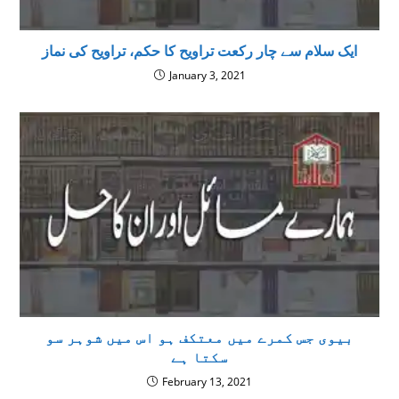
ایک سلام سے چار رکعت تراویح کا حکم، تراویح کی نماز
January 3, 2021
بیوی جس کمرے میں معتکف ہو اس میں شوہر سو
سکتا ہے
February 13, 2021