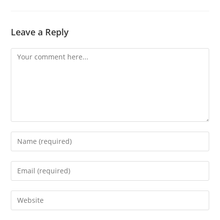
Leave a Reply
Comment
Enter
your
name
Enter
or
your
username
email
Enter
to
address
your
comment
to