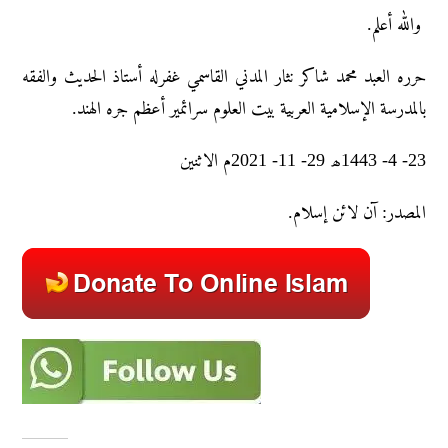
والله أعلم.
حرره العبد محمد شاکر نثار المدني القاسمي غفرله أستاذ الحديث والفقه
بالمدرسة الإسلامية العربية بيت العلوم سرائمير أعظم جره الهند.
23- 4- 1443ھ 29- 11- 2021م الاثنين
المصدر: آن لائن إسلام.