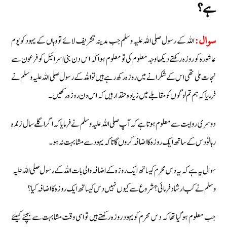
ہے؟
اللہ کے رسول صلی اللہ علیہ و سلم جب مدینہ تشریف لائے تو وہاں کے یہود کو یوم
سوال:
عاشورہ کو روزہ رکھتے دیکھا وجہ معلوم کی تو معلوم ہوا کہ اس دن بنی اسرائیل کو فرعون سے
نجات ملی تھی اس کے شکرانے میں روزہ رکھ رہے ہیں تو اللہ کے رسول صلی اللہ علیہ و سلم نے
فرمایا کہ ہم تم لوگوں کو مقابلے میں زیادہ حقدار ہیں کہ اس دن روزہ رکھیں۔
دوسری روایت سے معلوم ہوتا ہے کہ آپ صلی اللہ علیہ و سلم نے فرمایا کہ اگر اگلے سال زندہ
رہا تو دس کے ساتھ ایک روزہ کا اضافہ کروں گا تاکہ یہود سے مشابہت نہ ہو۔
سوال یہ ہے کہ یہ دس محرم کیساتھ ایک روزہ کے اضافہ والی بات اللہ کے رسول صلی اللہ علیہ
و سلم نے کب ارشاد فرمائی؟ شروع سے کیوں نہیں دس کیساتھ ایک روزہ کا اضافہ کیا؟
جب معلوم ہوگیا تھا کہ دس محرم کو یہود روزہ رکھتے ہیں تو اسی وقت مشابہت سے بچنے کیلئے