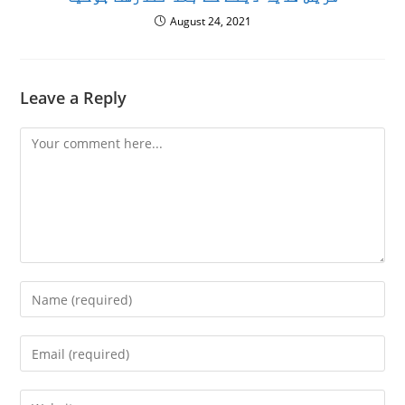
August 24, 2021
Leave a Reply
Comment
Enter
your
name
Enter
or
your
username
email
Enter
to