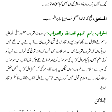
کیوں نہیں ایک روزہ کا اضافہ کیوں نہیں کیا؟ بینوا و توجروا..
شیخ محمد خالد اعظمی ترجمان پاسبان علم وادب۔
المستفتی:
یہ حدیث شریف حضور صلی اللہ علیہ
الجواب باسم الملھم للصدق والصواب:
وسلم نے انتقال سے کچھ مہینہ پہلے ارشاد فرمائی تھی، شروع ہی سے آپ نے یہ اس لئے نہیں
فرمایا کیوں کہ شروع شروع میں ان معاملات میں جس میں اللہ تعالیٰ کی طرف سے آپ کو
کوئی حکم نہیں دیا گیا ہو اہل کتاب کی موافقت کو پسند فرماتے تھے تاکہ اہل کتاب اس موافقت
کی وجہ سے اسلام سے قریب ہوں لیکن یہ بات ظاہر ہوگئی کہ اکثر اہل کتاب محض بغض
وعناد کی وجہ سے اسلام قبول نہیں کررہے ہیں تو آپ نے اہل کتاب مخالفت کا حکم ارشاد
فرمایا.
الدلائل