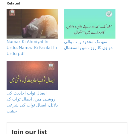
Related
منھ تک محدود رہنے والی
Namaz Ki Ahmiyat In
دواؤں كا روزے ميں استعمال
Urdu, Namaz Ki Fazilat In
Urdu pdf
ایصال ثواب احادیث کی
روشنی میں، ایصال ثواب کے
دلائل، ایصال ثواب کی شرعی
حیثیت
Join our list