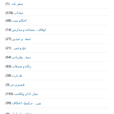
سفر نامہ
(1)
عبادات
(578)
احکام میت
(48)
اوقاف ، مساجد و مدارس
(14)
جمعہ و عیدین
(27)
حج وعمرہ
(21)
ذبیحہ وقربانی
(64)
زکاة و صدقات
(83)
طہارت
(38)
قسم و نذر
(3)
نماز، اذان واقامت
(193)
وزرہ ،تراويح، اعتكاف
(99)
عقائد و ایمانیات
(9)