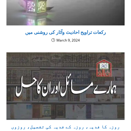
رکعات تراویح احاديث وآثار كى روشنى ميں
March 9, 2024
روزہ کا فدیہ، روزہ کے فدیہ کی تفصیل، روزوں