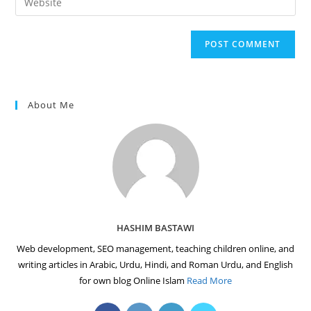
address
your
comment
to
website
comment
URL
(optional)
About Me
HASHIM BASTAWI
Web development, SEO management, teaching children online, and
writing articles in Arabic, Urdu, Hindi, and Roman Urdu, and English
for own blog Online Islam
Read More
Opens
Opens
Opens
Opens