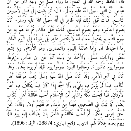
قال الحافظ رحمه الله في الفتح: ما رواه مسلم مِنْ وَجْهٍ آخَرَ عَنِ ابن
عَبَّاسٍ أَنَّ النَّبِيَّ -صَلَّى اللَّهُ عَلَيْهِ وَسَلَّمَ- قَالَ: لَئِنْ بَقِيتُ إِلَى قَابِلٍ لَأَصُومَنَّ
التَّاسِعَ. فَمَاتَ قَبْلَ ذَلِكَ فَإِنَّهُ ظَاهِرٌ فِي أَنَّهُ -صَلَّى اللَّهُ عَلَيْهِ وَسَلَّمَ- كَانَ
يَصُومُ الْعَاشِرَ، وَهَمَّ بِصَوْمِ التَّاسِعِ, فَمَاتَ قَبْلَ ذَلِكَ, ثُمَّ مَا هَمَّ بِهِ مِنْ
صَوْمِ التَّاسِعِ يَحْتَمِلُ مَعْنَاهُ أَنَّهُ لَا يَقْتَصِرُ عَلَيْهِ, بَلْ يُضِيفُهُ إِلَى الْيَوْمِ الْعَاشِرِ
إِمَّا احْتِيَاطًا لَهُ, وَإِمَّا مُخَالَفَةً لِلْيَهُودِ وَالنَّصَارَى, وَهُوَ الْأَرْجَحُ, وَبِهِ يُشْعِرُ
بَعْضُ رِوَايَاتِ مُسْلِمٍ, وَلِأَحْمَدَ مِنْ وَجْهٍ آخَرَ عَن ابن عَبَّاسٍ مَرْفُوعًا:
صُومُوا يَوْمَ عَاشُورَاءَ, وَخَالِفُوا الْيَهُودَ صُومُوا يَوْمًا قَبْلَهُ أَوْ يَوْمًا بَعْدَهُ. وَهَذَا
كَانَ فِي آخِرِ الْأَمْرِ, وَقَدْ كَانَ صَلَّى اللَّهُ عَلَيْهِ وَسَلَّمَ يُحِبُّ مُوَافَقَةَ أَهْلِ
الْكِتَابِ فِيمَا لَمْ يُؤْمَرْ فِيهِ بِشَيْءِ, وَلَا سِيَّمَا إِذَا كَانَ فِيمَا يُخَالِفُ فِيهِ أَهْلَ
الْأَوْثَانِ, فَلَمَّا فُتِحَتْ مَكَّةُ وَاشْتُهِرَ أَمْرُ الْإِسْلَامِ أَحَبَّ مُخَالَفَةَ أَهْلِ الْكِتَابِ
أَيْضًا, كَمَا ثَبَتَ فِي الصَّحِيحِ, فَهَذَا مِنْ ذَلِكَ, فَوَافَقَهُمْ أَولا, وَقَالَ: نَحْنُ
أَحَقُّ بِمُوسَى مِنْكُمْ. ثُمَّ أَحَبَّ مُخَالَفَتَهُمْ فَأَمَرَ بِأَنْ يُضَافَ إِلَيْهِ يَوْمٌ قَبْلَهُ
وَيَوْمٌ بَعْدَهُ خِلَافًا لَهُم. انتهى۔ (فتح الباري: 4/ 288، الرقم: 1896).