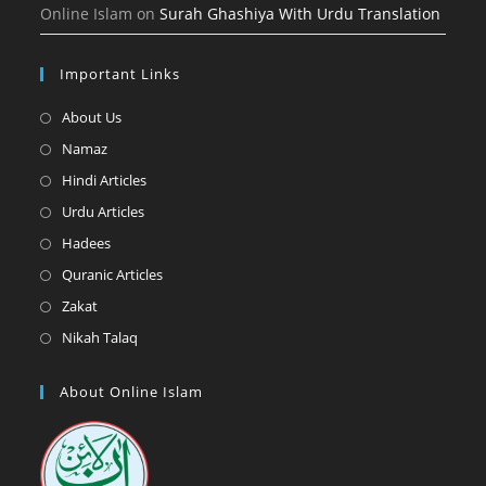
Online Islam
on
Surah Ghashiya With Urdu Translation
Important Links
Opens
About Us
in
Opens
Namaz
a
in
Opens
Hindi Articles
new
a
in
Opens
Urdu Articles
tab
new
a
in
Opens
Hadees
tab
new
a
in
Opens
Quranic Articles
tab
new
a
in
Opens
Zakat
tab
new
a
in
Opens
Nikah Talaq
tab
new
a
in
tab
new
a
About Online Islam
tab
new
tab