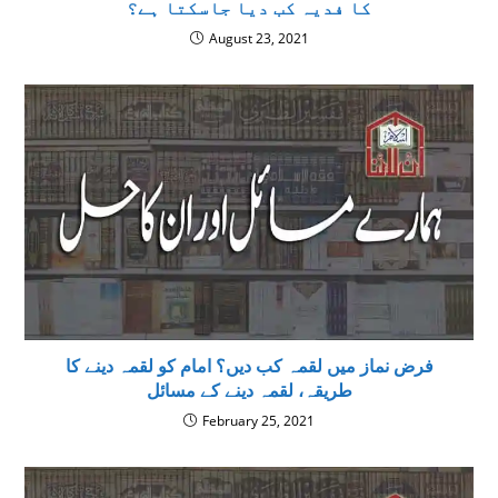
كا فدیہ كب دیا جاسكتا ہے؟
August 23, 2021
فرض نماز میں لقمہ کب دیں؟ امام کو لقمہ دینے کا
طریقہ، لقمہ دینے کے مسائل
February 25, 2021