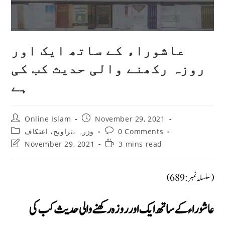
عاشوراء کے ساتھ ایک اور
روزہ رکھنے والی حدیث کب کی
ہے
Post
Post
Online Islam
November 29, 2021
author:
published:
Post
Post
0 Comments
وزرہ ،تراويح، اعتكاف
category:
comments:
Post
Reading
November 29, 2021
3 mins read
last
time:
modified:
(سلسلہ نمبر: 689)
عاشوراء کے ساتھ ایک اور روزہ رکھنے والی حدیث کب کی