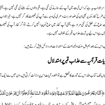
سرا جواب یہ ہے کہ اس آیت میں آپ کے سنانے کی نفی ہے، قبروالوں کے سننے کی نفی نہیں ہے، یع
ی طرح کفار مکہ پر بھی ان کی ضد اور ہٹ دھرمی کی وجہ سے آپ کی نصیحت کارگر نہیں ہے، تیرا جواب یہ ہے
 سماع کے خلق کی نفی مراد ہے، یعنی آپ کفار میں سماع کو پیدا نہیں کرتے، تو اگر کفار آپ کی نصیح
یں ہے اس لیے یہ آیت عذاب قبر کے خلاف نہیں ہے۔
 اس كے بعد ہم اہل سنت والجماعت كے مستدلات اور دلائل پيش كرتے ہيں:
ات قرآنيہ سے عذاب قبر پر استدلال
اں تک کتاب اللہ اس کے ثبوت کا تعلق ہے تو متعدد آیات اس پر دلالت كرتى ہيں، ان ميں سے ايك آ
﴿اَلنَّارُ يُعْرَضُوْنَ عَلَيْهَا غُدُوًّا وَّعَشِـيًّا ۚ وَيَوْمَ تَـقُوْمُ السَّاعَةُ ۣ اَدْخِلُوْٓا اٰلَ فِرْعَوْنَ اَ
جمہ: وہ لوگ صبح وشام آگ پر پیش کئے جاتے ہیں اور جس روز قیامت قائم ہوگی (یہ کہا جائے گا) اہل 