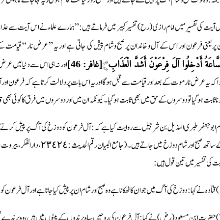
 آيت كى تفسير ميں امام رازی (رح) تفسیر کبیر میں فرماتے ہیں: ” ہمارے علماء نے اس آیت سے عذاب 
 پر یعنی فرعون اور اس کے آل و خاندان پر صبح وشام پیش کی جاتی ہے اور یہ ” عرض نار “ قیامت
﴾
اور نہ ہی اس سے دنیا میں عرض ن
َّاعَةُ أَدْخِلُوا آلَ فِرْعَوْنَ أَشَدَّ الْعَذَابِ
[غافر: 46]
ا کہ یہ عرض نار موت کے بعد اور قیامت سے قبل ہوگا اور یہ اس بات پر دلالت کرتا ہے کہ فرعون ا
نا ثابت ہوگیا تو دوسروں کے حق میں بھی ثابت ہوگیا۔ کیونکہ ان میں اور دوسروں میں فرق کا کوئی بھی
ام ابو جعفر طبری الہذیل بن شرجیل سے روایت کیا ہے کہ: آل فرعون کو دوزخ کی آگ پر پیش کرنے کا
ت کی تفسیر میں تین قول ہیں :
اتا ہے : یہ تمہارے گھر ہیں۔
گ پر پیش کرنے کا یہی معنی ہے۔