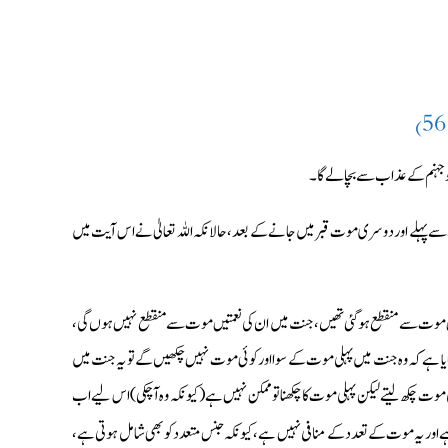
کو جہنم کے عذاب سے بچا لے گا۔
سے پہلے اور دوسری موت قبر میں جانے کے بعد، حالانکہ اللہ تعالیٰ نے اس آیت میں
ں موت سے منقطع ہوگئی تھیں، جنت میں ان کی نعمتیں موت سے منقطع نہیں ہوں گی،
مایا ہے کہ وہ جنت میں پہلی موت کے سوا اور کوئی موت نہیں چکھیں گے تو یہ جنت میں
ہلی موت چکھ لیتے لیکن پہلی موت کا چکھنا تو ممکن نہیں ہے (کیونکہ وہ آچکی) اس لیے اب
ور یہ موت کے تعدد کے منافی نہیں ہے، کیونکہ جنس متعدد کو بھی شامل ہوتی ہے،