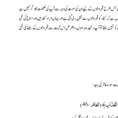
نی جس طرح قبر والوں کے لیے ان کی موت کی وجہ سے آپ کی نصیحت کارگر نہیں ہے
 کہ کفار کو قبر والوں سے تشبیہ دی گئی ہے اور یہاں مراد کفار ہیں اور اسماع کی نفی
ت کو نہیں سنتے تو آپ رنجیدہ نہ ہوں۔ الغرض اس آیت سے قبر والوں کے سننے کی نفی
يت سورہ غافر كى ہے:
شَدَّ الْعَذَابِ﴾ (الغافر: 46)
فرعون کو شدید ترین عذاب میں داخل کرو۔