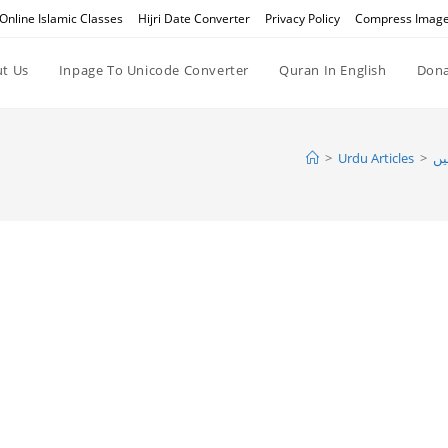
Online Islamic Classes
Hijri Date Converter
Privacy Policy
Compress Imag
t Us
Inpage To Unicode Converter
Quran In English
Dona
يں
>
Urdu Articles
>