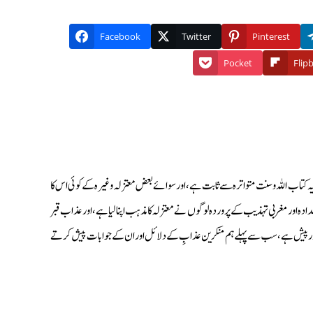
Facebook
Twitter
Pinterest
Pocket
Flip
اور يہ کتاب اللہ وسنت متواترہ سے ثابت ہے، اور سوائے بعض معتزلہ وغیرہ کے کوئی اس کا
ادہ اور مغربى تہذيب كے پروردہ لوگوں نے معتزلہ کا مذہب اپنا لیا ہے، اور عذاب قبر
 درپیش ہے، سب سے پہلے ہم منكرين عذابِ كے دلائل اور ان كے جوابات پيش كرتے