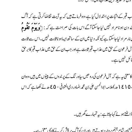
قبر کے اثبات پر استدلال کیا ہے ، وہ فرماتے ہیں کہ یہ آیت تقاضا کرتی ہے کہ آگ
 کے دن ہونا مراد نہیں لیا جاسکتا آگے اس بات کی صراحت ہے کہ: ﴿
وَيَوْمَ تَقُومُ
ارمراد لیا جاسکتا ہے کیونکہ دنیا میں ان کے ساتھ ایسا ہونا ثابت نہیں۔ اس سے ثابت
ور آل فرعون کے حق میں عذاب قبر ثابت ہے اور جب ان کے حق میں عذاب قبر کا برحق
 قائل نہیں ہے۔
 معنی یہ ہے کہ آل فرعون کی روحیں سیاہ رنگ کے پرندوں کے پیٹوں میں ہیں، وہ ان
کے ساتھ صبح اور شام دوزخ میں جاتے ہیں۔ (جامع البیان رقم الحدیث : ٢٣٤٢٤، دارالفکر، بیروت، ١٤١٥ ھ) علامہ ابوالحسن علی بن محمد الماوردی المتوفی ٤٥٠ ھ نے لکھا ہے کہ اس