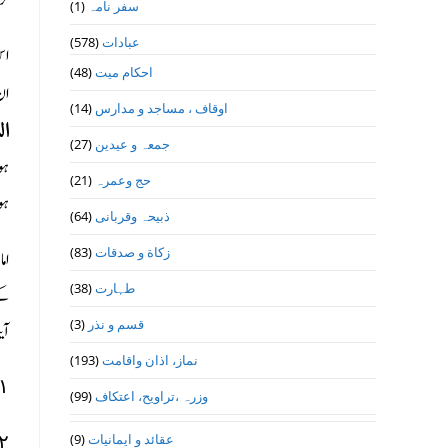
سفر نامہ
(1)
عبادات
(578)
اس
احکام میت
(48)
ان
اوقاف ، مساجد و مدارس
(14)
الس
جمعہ و عیدین
(27)
ہو
حج وعمرہ
(21)
ہو
ذبیحہ وقربانی
(64)
زکاة و صدقات
(83)
ام
طہارت
(38)
قسم و نذر
(3)
آی
نماز، اذان واقامت
(193)
١) قتادہ نے کہا : دوزخ کی آگ میں جو ان کا ٹھکانا ہے وہ صبح اور شام ان پر پیش کیا جاتا ہے اور آل فرعون کو ڈانٹتے ہوئے کہا ج
وزرہ ،تراويح، اعتكاف
(99)
٢) حضرت ابن مسعود (رض) نے کہا : آل فرعون کی روحیں سیاہ پرندوں کے پیٹوں میں ہیں، وہ پرندے صبح اور شام جہنم پر وارد ہوتے ہیں اور ان کو آ
عقائد و ایمانیات
(9)