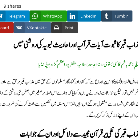
9
shares
Telegram
WhatsApp
LinkedIn
Tumblr
board
VKontakte
Print
اب قبر کا ثبوت آيات قرآنيہ اور احاديث نبويہ كى روشنى ميں
محمد ہاشم قاسمى بستوى، استاذ جامعہ اسلاميہ مظفر پور اعظم گڑھ يوپى انڈيا
لم:
ماء اہل السنۃ والجماعۃ کا اس پر اجماع ہے کہ کفار اور گناہ گار مسلمانوں کے حق میں عذاب قبر برحق ہے، 
کر نہیں تھا۔ لیکن حوادثات زمانہ نے یہ دن دکھایا کہ ہمارے اس خطہ برصغیر میں بعض نئی روشنی کے دلد
 انکار میں شد ومد سے مشغول ہوگئے ہیں، ہیں لہٰذا اس مسئلہ میں تفصیل سے بحث كرنے كى ضرورت
ں اس كے اپنے دلائل ذكر كريں گے۔
اب قبر کی نفی پر قرآن مجید سے دلائل اور ان کے جوابات