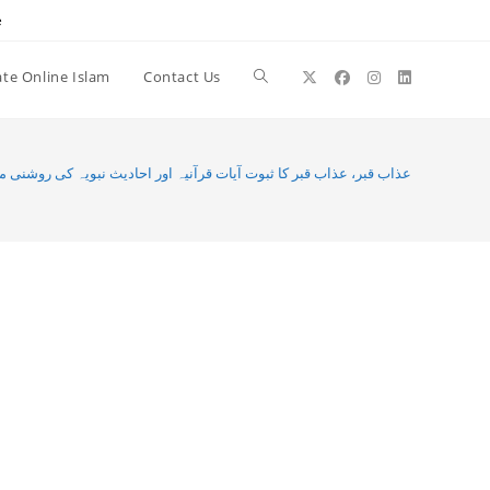
e
te Online Islam
Contact Us
Toggle
website
عذاب قبر، عذاب قبر کا ثبوت آيات قرآنيہ اور احاديث نبويہ كى روشنى م
search