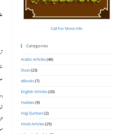
عذ
Call For More Info
Categories
تر
Arabic Articles
(46)
من
Duas
(23)
صر
eBooks
(7)
English Articles
(20)
اس
Hadees
(9)
لہ
Hajj Qurbani
(2)
ان
Hindi Articles
(25)
مو