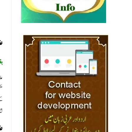
عذ
بق
عل
من
کے
ہي
عذ