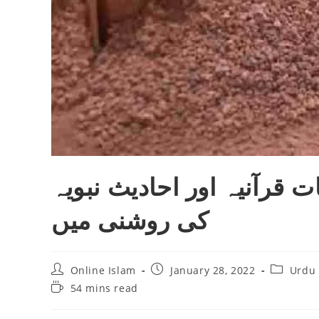
ت قرآنيہ اور احاديث نبويہ
كى روشنى ميں
Post
Post
Post
Online Islam
January 28, 2022
Urdu 
author:
published:
category:
Reading
54 mins read
time: