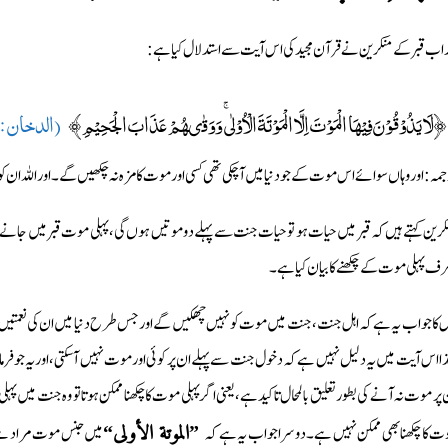
اب قبر کے منکرین نے قرآن مجید کی اس آیت سے استدلال کیا ہے :
﴿لَا يَذُوْقُوْنَ فِيْهَا الْمَوْتَ اِلَّا الْمَوْتَةَ الْاُوْلٰى ۚ وَوَقٰىهُمْ عَذَابَ الْجَحِيْمِ﴾
(الدخان : 56)
جمہ: اور وہاں سوائے اس موت کے جو دنیا میں آ چکی تھی کسی اور موت کا مزہ نہ چکھیں گے۔ اور اللہ ان 
کرین کہتے ہیں کہ قبر میں حیات ہو تو حیات جنت سے پہلے دو موتیں ہوں گی، پہلی موت قبر میں جانے 
ف پہلی موت کے چکھنے کا بیان کیا ہے۔
 کا جواب یہ ہے کہ اہل جنت، جنت میں موت کو نہیں چھکیں گے اور جس طرح دنیا میں ان کی نعمتی
ٰذا اس آیت میں یہ دلیل نہیں ہے کہ دخول جنت سے پہلے ان پر کوئی اور موت نہیں آسکتی، اور یہ جو فر
 پر موت نہ آنے کی بطور تعلیق بالمحال تاکید ہے، یعنی اگر پہلی موت کا چکھنا ممکن ہوتا تو وہ جنت میں پ
ت کا چکھنا بھی ممکن نہیں ہے۔ دوسرا جواب یہ ہے کہ
میں جنس موت مراد ہے ا
”الموتة الأولی“