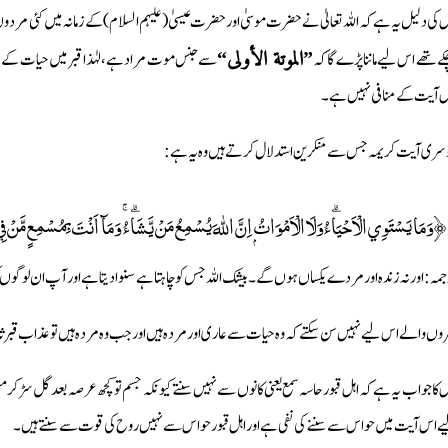
 کی دلیل یہ ہے کہ اللہ تعالیٰ نے حضرت موسیٰ اور حضرت عیسیٰ (علیہم السلام) کے زمانہ میں کئی مردو
ے تھے اس لیے ماننا پڑے گا کہ
سے جنس موت مراد ہے، لہٰذا قبر میں حیات کے بع
”الموتة الأولی“
 آیت کے منافی نہیں ہے۔
سری آیت کریمہ جس سے منکرین استدلال کرتے ہیں وہ یہ ہے :
﴿وَمَا يَسْتَوِي الْاَحْيَاۗءُ وَلَا الْاَمْوَاتُ ۭ اِنَّ اللّٰهَ يُسْمِعُ مَنْ يَّشَاۗءُ ۚ وَمَآ اَنْتَ بِمُسْمِعٍ مَّنْ
جمہ: اور نہ زندہ اور مردے یکساں ہوں گے ۔ بیشک اللہ جس کو چاہتا ہے سنوا دیتا ہے اور آپ ان لوگوں کو
روں والے اس لیے نہیں سن سکتے کہ وہ حیات سے عاری اور مردہ ہیں اور جب وہ مردہ ہیں تو عذاب قبر ث
 کا جواب یہ ہے کہ اہل قبور حاسہ سمع یعنی کانوں سے نہیں سنتے کیونکہ جسم تو کچھ عرصہ بعد گل سڑ کر
ے اس آیت میں حواس سے سننے کی نفی ہے اور اہل قبور حواس سے نہیں روح کی قوت سے سنتے ہیں۔