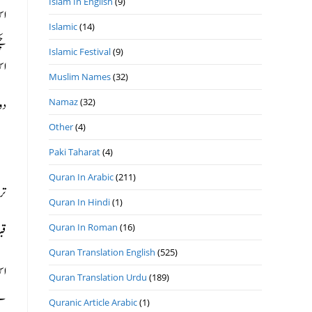
Islam In English
(9)
اس
Islamic
(14)
چک
Islamic Festival
(9)
اس
Muslim Names
(32)
Namaz
(32)
دو
Other
(4)
Paki Taharat
(4)
Quran In Arabic
(211)
تر
Quran In Hindi
(1)
Quran In Roman
(16)
قب
Quran Translation English
(525)
اس
Quran Translation Urdu
(189)
لی
Quranic Article Arabic
(1)