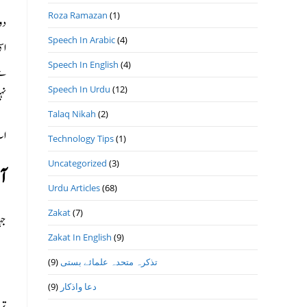
Roza Ramazan
(1)
دو
Speech In Arabic
(4)
اس
Speech In English
(4)
سے
Speech In Urdu
(12)
نہ
Talaq Nikah
(2)
اب
Technology Tips
(1)
Uncategorized
(3)
آي
Urdu Articles
(68)
Zakat
(7)
جہ
Zakat In English
(9)
تذكرہ متحدہ علمائے بستى
(9)
دعا واذكار
(9)
تر