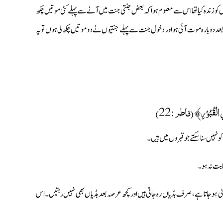
ں کو زندہ کیا تھا اس سے معلوم ہوا کہ بعض جنتی جنت میں آنے سے پہلے کئی موتیں چکھ
د دوبارہ موت آئی ہو اور دخول جنت سے پہلے جنتیوں نے دو موتیں چکھ لی ہوں تو یہ
 فِي الْقُبُوْرِ﴾ (فاطر :22)
 نہیں سنا سکتے جو قبروں میں ہیں ۔
ابت نہ ہو۔
 مٹی ہوجاتا ہے، صرف ہڈیاں رہ جاتی ہیں اور کچھ عرصہ بعد ہڈیاں بھی نہیں رہتیں۔ اس