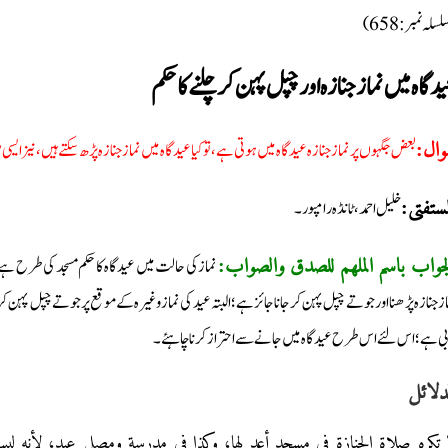
(سلہ نمبر: 658
دگاہ میں نماز جنازہ اور چپل پہن کر چلنے کا حکم
بعض جگہوں پر نماز جنازہ عیدگاہ میں ہوتی ہے، تو کیا عید گاہ میں نماز جنازہ پڑھ سکتے ہیں، نیز ا
وال
خلیل احمد، ٹانڈہ رامپور۔
لمستفتی
نماز کی حالت میں عید گاہ کا حکم مسجد کی طرح 
لجواب باسم الملھم للصدق والصواب
از جنازہ پڑھنا اور جوتے چپل پہن کر جانا جائز ہے؛ البتہ عید کی نماز وغیرہ کے موقع پر جوتے چپل پہ
بی ہے؛ اس لئے اس طرح عیدگاہ میں جانے سے احتراز کرنا چاہئے۔
دلائل
 تکرہ صلاۃ الجنازۃ في مسجد أعد لها، وکذا في مدرسة ومصلی عید؛ لأنه لیس