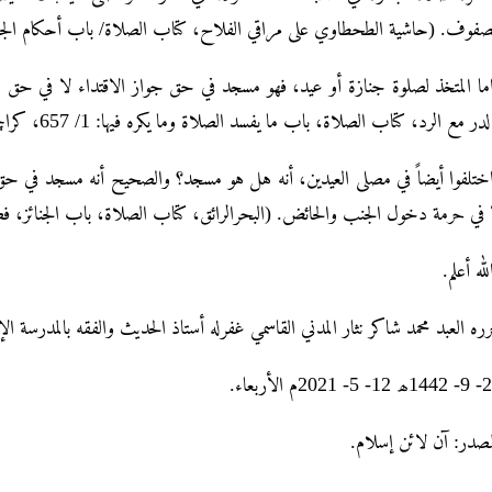
الصفوف. (حاشیة الطحطاوي علی مراقي الفلاح، کتاب الصلاۃ/ باب أحکام الجن
ما المتخذ لصلوۃ جنازۃ أو عید، فهو مسجد في حق جواز الاقتداء لا في ح
(الدر مع الرد، کتاب الصلاۃ، باب ما یفسد الصلاۃ وما یکرہ فیها: 1/ 657، کراچي
ختلفوا أیضاً في مصلی العیدین، أنه هل هو مسجد؟ والصحیح أنه مسجد في حق
لا في حرمة دخول الجنب والحائض. (البحرالرائق، کتاب الصلاۃ، باب الجنائز، فصل ا
الله أعلم
رره العبد محمد شاکر نثار المدني القاسمي غفرله أستاذ الحديث والفقه بالمدرسة ال
29- 9- 1442أربعاء
لمصدر: آن لائن إسلام