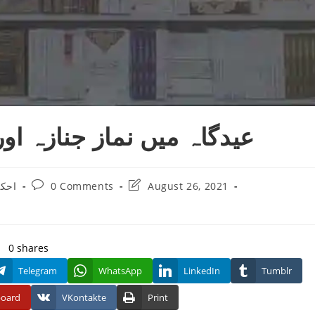
عیدگاہ میں نماز جنازہ او
Post
Post
احکا
0 Comments
August 26, 2021
comments:
last
modified:
0
shares
Telegram
WhatsApp
LinkedIn
Tumblr
board
VKontakte
Print