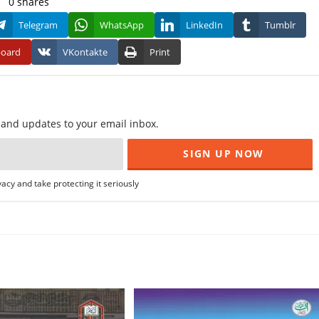
0
shares
Telegram
WhatsApp
LinkedIn
Tumblr
board
VKontakte
Print
f and updates to your email inbox.
acy and take protecting it seriously