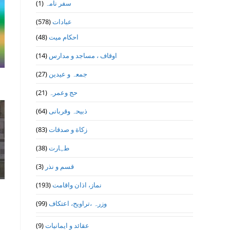
(1)
سفر نامہ
(578)
عبادات
(48)
احکام میت
(14)
اوقاف ، مساجد و مدارس
(27)
جمعہ و عیدین
(21)
حج وعمرہ
(64)
ذبیحہ وقربانی
(83)
زکاة و صدقات
(38)
طہارت
(3)
قسم و نذر
(193)
نماز، اذان واقامت
(99)
وزرہ ،تراويح، اعتكاف
(9)
عقائد و ایمانیات