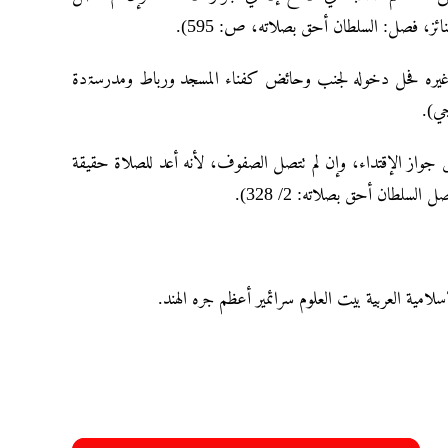
ائز، فصل: السلطان أحق بصلاته، ص: 595
ق غیرہ فحل دخوله لجنب وحائض کفناء المسجد ورباط ومدرسۃدة
 جواز الإقتداء، وإن لم تتصل الصفوف، لأنه أعد للصلاۃ حقیقة
لسلطان أحق بصلاته: 2/ 328
إسلامية العربية بيت العلوم سرائمير أعظم جره الهند