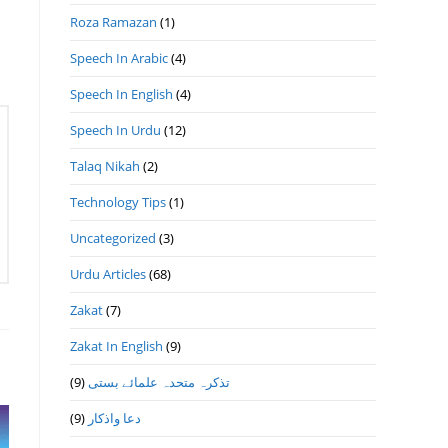
Roza Ramazan
(1)
Speech In Arabic
(4)
Speech In English
(4)
Speech In Urdu
(12)
Talaq Nikah
(2)
Technology Tips
(1)
Uncategorized
(3)
Urdu Articles
(68)
Zakat
(7)
Zakat In English
(9)
(9)
تذكرہ متحدہ علمائے بستى
(9)
دعا واذكار