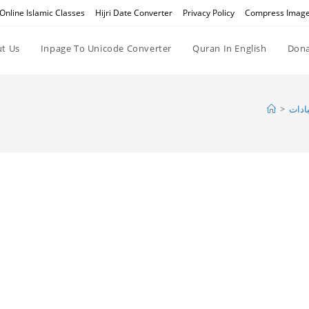
Online Islamic Classes
Hijri Date Converter
Privacy Policy
Compress Imag
t Us
Inpage To Unicode Converter
Quran In English
Dona
>
ادات