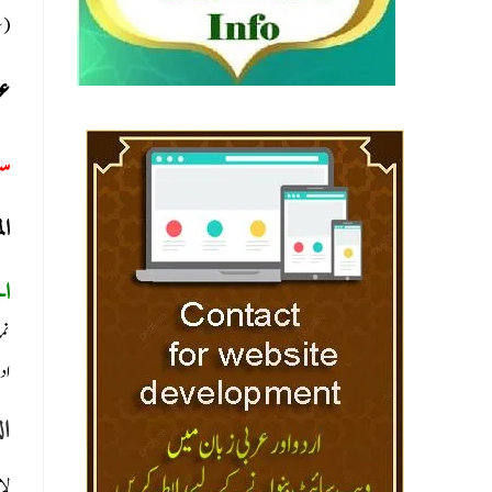
سل)
عی
س:
ا:
ا:
نم
اد
ال
لا