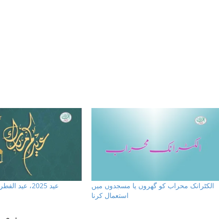
الکٹرانک محراب کو گھروں یا مسجدوں میں
عيد 2025، عيد الفطر اور اس كا پيغام
استعمال کرنا