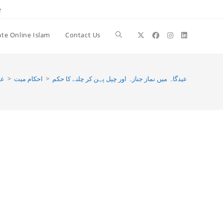
e
te Online Islam
Contact Us
Toggle
website
عب
>
احکام میت
>
عیدگاہ میں نماز جنازہ اور چپل پہن کر چلنے کا حکم
search