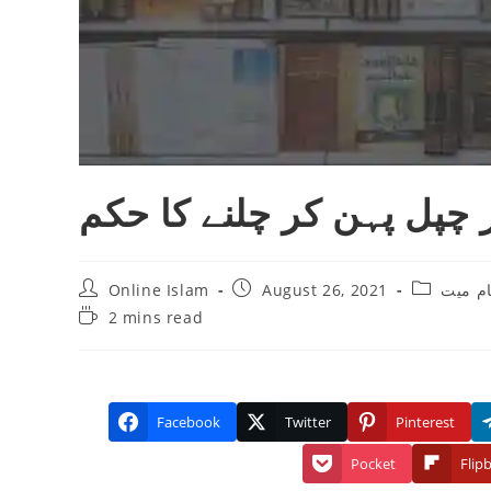
ر چپل پہن کر چلنے کا حکم
Post
Post
Post
Online Islam
August 26, 2021
م میت
author:
published:
category:
Reading
2 mins read
time:
Facebook
Twitter
Pinterest
Pocket
Flip