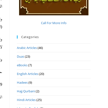
).
وا
Call For More Info
).
Categories
وا
).
Arabic Articles
(46)
Duas
(23)
و.
eBooks
(7)
ح.
English Articles
(20)
Hadees
(9)
ھ 12- 5- 2021م ال.
Hajj Qurbani
(2)
ا.
Hindi Articles
(25)