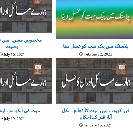
مخصوص مقبرہ میں ت
پلاسٹک میں پیک میت کو غسل دینا
وصیت
February 2, 2023
July 16, 2021
قبر کھودنے میں میت کا ڈھانچہ نکل
میت کی آنکھ سے لینس
آیا، قبر کے احکام
July 19, 2021
January 16, 2021