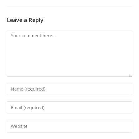
Leave a Reply
Comment
Enter
your
name
Enter
or
your
username
email
Enter
to
address
your
comment
to