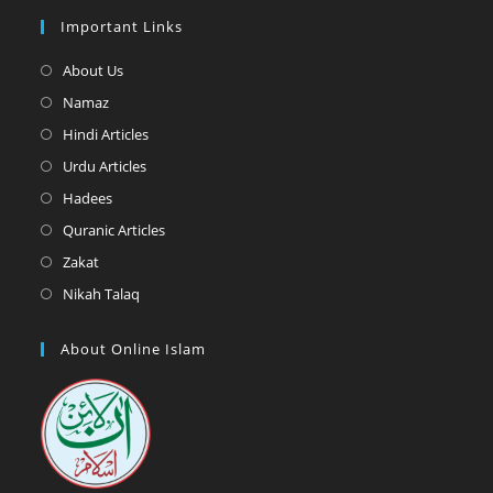
Important Links
Opens
About Us
in
Opens
Namaz
a
in
Opens
Hindi Articles
new
a
in
Opens
Urdu Articles
tab
new
a
in
Opens
Hadees
tab
new
a
in
Opens
Quranic Articles
tab
new
a
in
Opens
Zakat
tab
new
a
in
Opens
Nikah Talaq
tab
new
a
in
tab
new
a
About Online Islam
tab
new
tab