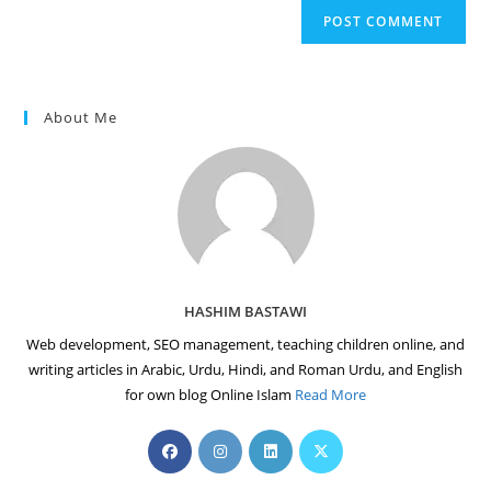
website
comment
URL
(optional)
About Me
HASHIM BASTAWI
Web development, SEO management, teaching children online, and
writing articles in Arabic, Urdu, Hindi, and Roman Urdu, and English
for own blog Online Islam
Read More
Opens
Opens
Opens
Opens
in
in
in
in