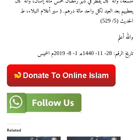
متسعة، وأنه كان يفطر في شهر رمضان خمس مائة إنسان، وأنه كان
يعطيهم بعد العيد لكل واحد مائة درهم. ( سير أعلام النبلاء، ط
الحديث (5/ 529)
والله أعلم
تاريخ الرقم: 28- 11- 1440ھ 1- 8- 2019م الخمیس
Related