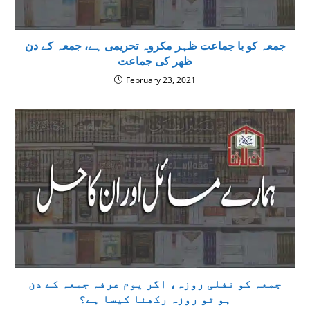
جمعہ کو با جماعت ظہر مکروہ تحریمی ہے، جمعہ کے دن
ظھر کی جماعت
February 23, 2021
جمعہ کو نفلی روزہ، اگر یوم عرفہ جمعہ کے دن
ہو تو روزہ رکھنا کیسا ہے؟