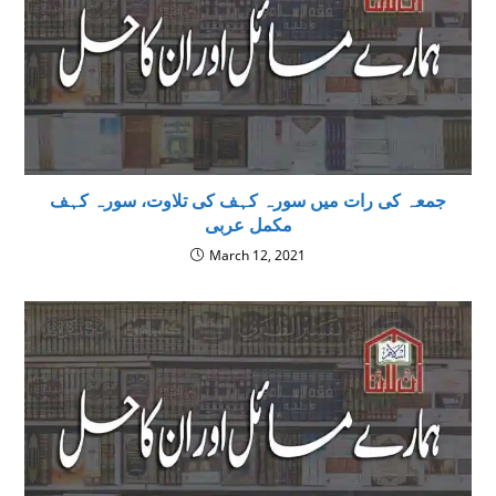
جمعہ کی رات میں سورہ کہف کی تلاوت، سورہ کہف
مکمل عربی
March 12, 2021