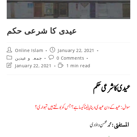
عیدی کا شرعی حکم
Post
Post
Online Islam
January 22, 2021
author:
published:
Post
Post
جمعہ و عیدین
0 Comments
category:
comments:
Post
Reading
January 22, 2021
1 min read
last
time:
modified:
عیدی کا شرعی حکم
سوال: عید کے دن عیدی دینا یا لینا کیسا ہے؟ جس کو بولتے ہیں تہواری؟
محمد محسن داؤدی
المستفتی: