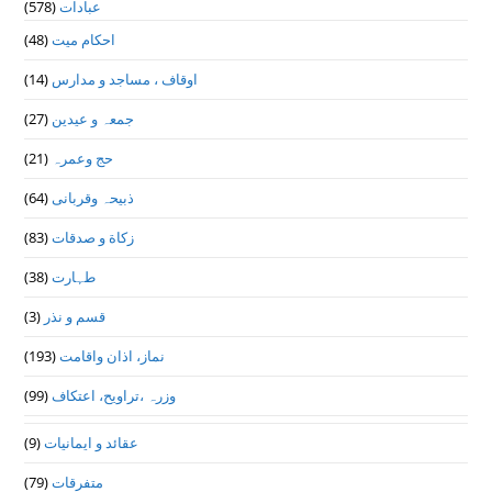
(578)
عبادات
(48)
احکام میت
(14)
اوقاف ، مساجد و مدارس
(27)
جمعہ و عیدین
(21)
حج وعمرہ
(64)
ذبیحہ وقربانی
(83)
زکاة و صدقات
(38)
طہارت
(3)
قسم و نذر
(193)
نماز، اذان واقامت
(99)
وزرہ ،تراويح، اعتكاف
(9)
عقائد و ایمانیات
(79)
متفرقات