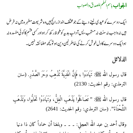
باسم الملہم للصدق والصواب
الجواب
ایک دوسرے کو عیدی لینے دینے کے جو مختلف انداز رائج ہیں وہ شریعت مطہرہ میں نہ فرض
ہیں نہ واجب نہ سنت نہ مستحب، پس آدابِ ہدیہ کو ملحوظ رکھ کر ہو اور کسی قسم کا کوئی مفسدہ نہ
ہو ایک دوسرے کا دل خوش کرنے کی خاطر لین دین ہو تو کچھ مضائقہ نہیں۔
الدلائل
قال رسول الله ﷺ: تَهَادَوْا ؛ فَإِنَّ الْهَدِيَّةَ تُذْهِبُ وَحَرَ الصَّدْرِ. (سنن
الترمذي: رقم الحديث: 2130)
قال رسول الله ﷺ: ” تَصَافَحُوا يَذْهَبِ الْغِلُّ، وَتَهَادَوْا تَحَابُّوا، وَتَذْهَبِ
الشَّحْنَاءُ”. (سنن الترمذي: رقم الحديث: 2641)
وقال أحمد بن عبد الله العجلي: ۔ ۔ ۔ وبلغنا أن حماداً كان ذا دنيا