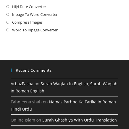
Hijri Date Converter
Opens
in
Inpage To Word Converter
Opens
a
in
Compress Images
Opens
new
a
in
Word To Inpage Converter
Opens
tab
new
a
in
tab
new
a
tab
new
tab
Recent Comments
ArbazPasha
on
Surah Waqiah In English, Surah Waqiah
In Roman English
Tahmeena shah
on
Namaz Parhne Ka Tarika in Roman
Hindi Urdu
Online Islam
on
Surah Ghashiya With Urdu Translation