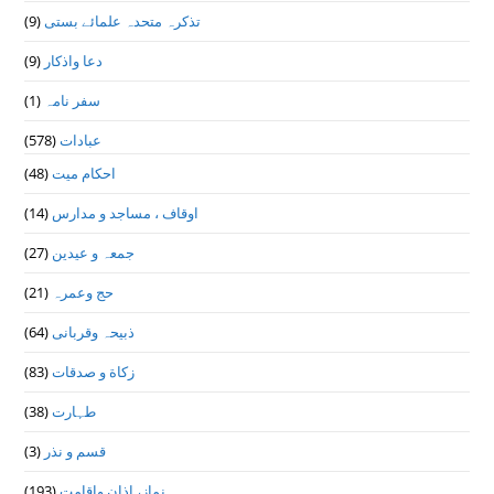
(9)
تذكرہ متحدہ علمائے بستى
(9)
دعا واذكار
(1)
سفر نامہ
(578)
عبادات
(48)
احکام میت
(14)
اوقاف ، مساجد و مدارس
(27)
جمعہ و عیدین
(21)
حج وعمرہ
(64)
ذبیحہ وقربانی
(83)
زکاة و صدقات
(38)
طہارت
(3)
قسم و نذر
(193)
نماز، اذان واقامت