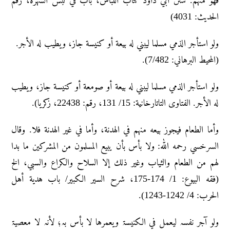
فهو منهم. سنن ابي داود كتاب اللباس، باب في لبس الشهرة، رقم
الحديث: 4031)
ولو استأجر الذمي مسلما ليبني له بيعة أو كنيسة جاز، ويطيب له الأجر.
(المحيط البرهاني: 7/482).
ولو استأجر الذمي مسلما ليبني له بيعة أو صومعة أو كنيسة جاز، ويطيب
له الأجر. الفتاوى التاتارخانية: 15/ 131، رقم: 22438، زكريا).
وأما الطعام فيجوز بيعه منهم في الهدنة، وأما في غير الهدنة فلا. وقال
السرخسي رحمه الله: ولا بأس بأن يبيع المسلمون من المشركين ما بدا
لهم من الطعام والثياب وغير ذلك إلا السلاح والكراع والسبي، الخ
(فقه البيوع: 1/ 174-175، شرح السير الكبير/ باب هدية أهل
الحرب: 4/ 1242-1243).
ولو آجر نفسہ لیعمل في الکنیسۃ ویعمرہا لا بأس بہ؛ لأنہ لا معصیۃ