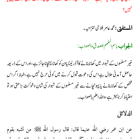
نہیں؟
محمد عامر فلاحی تنزانیہ۔
المستفتی:
باسم الملھم للصدق والصواب:
الجواب
غیر مسلموں کے تہوار میں کھانا بنانے کا آڈر لینا یا ان کو کھانا پہنچانا جائز ہے، اور اس کے ذریعہ
حاصل آمدنی حلال ہے اس کی دعوت قبول کرنے میں کوئی حرج نہیں ہے، البتہ اگر اس
شخص کے کھانا بنانے یا پہونچانے سے غیر مسلموں کے تہوار کی شان وشوکت بڑھتی ہو تو
احتیاط کرنا بہتر ہے، واللہ اعلم بالصواب۔
الدلائل
عن ابن عمر رضي الله عنهما قال: قال رسول الله ﷺ: من تشبه بقوم