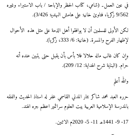
في عین العمل۔ (شامي، کتاب الحظر والإباحۃ / باب الاستبراء وغیرہ
9/562 زکریا، فتاویٰ خانیۃ علی ہامش الہندیۃ 3/426).
لكن الأولى للمسلمين أن لا يوافقوا أهل الذمة على مثل هذه الأحوال
لإظهار الفرح والمسرة. (خانیة: 6/ 333، زكريا).
وإن كان غالب ماله حلالا فلا بأس بأن يقبل حتى يتبين عنده أنه
حرام. (البناية شرح الهداية: 12/ 209).
واللہ أعلم
حرره العبد محمد شاکر نثار المدني القاسمي غفر له استاذ الحديث والفقه
بالمدرسة الإسلامية العربية بيت العلوم سرائمير اعظم جره الهند.
17- 9- 1441ھ 11- 5- 2020م الاثنین.