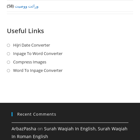
(58)
وراثت ووصيت
Useful Links
Hijri Date Converter
Opens
in
Inpage To Word Converter
Opens
a
in
Compress Images
Opens
new
a
in
Word To Inpage Converter
Opens
tab
new
a
in
tab
new
a
tab
new
tab
Recent Comments
ArbazPasha
on
Surah Waqiah In English, Surah Waqiah
In Roman English