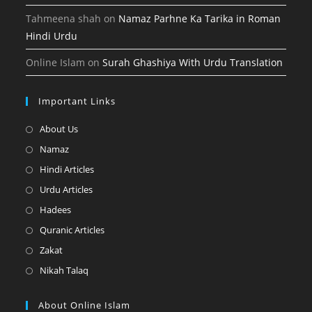
Tahmeena shah
on
Namaz Parhne Ka Tarika in Roman
Hindi Urdu
Online Islam
on
Surah Ghashiya With Urdu Translation
Important Links
Opens
About Us
in
Opens
Namaz
a
in
Opens
Hindi Articles
new
a
in
Opens
Urdu Articles
tab
new
a
in
Opens
Hadees
tab
new
a
in
Opens
Quranic Articles
tab
new
a
in
Opens
Zakat
tab
new
a
in
Opens
Nikah Talaq
tab
new
a
in
tab
new
a
About Online Islam