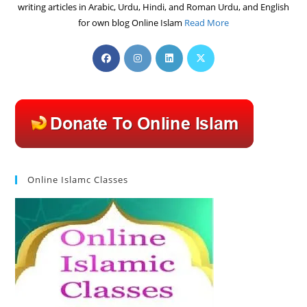
writing articles in Arabic, Urdu, Hindi, and Roman Urdu, and English
for own blog Online Islam
Read More
Opens
Opens
Opens
Opens
in
in
in
in
a
a
a
a
new
new
new
new
tab
tab
tab
tab
Online Islamc Classes