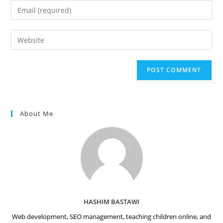
name
Enter
or
your
username
email
Enter
to
address
your
comment
to
website
comment
URL
(optional)
About Me
HASHIM BASTAWI
Web development, SEO management, teaching children online, and