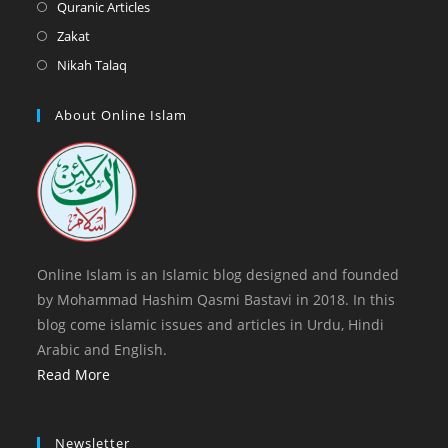
in
Opens
Quranic Articles
tab
new
a
in
Opens
Zakat
tab
new
a
in
Opens
Nikah Talaq
tab
new
a
in
tab
new
a
About Online Islam
tab
new
tab
Online Islam is an Islamic blog designed and founded
by Mohammad Hashim Qasmi Bastavi in 2018. In this
blog come islamic issues and articles in Urdu, Hindi
Arabic and English.
Read More
Newsletter