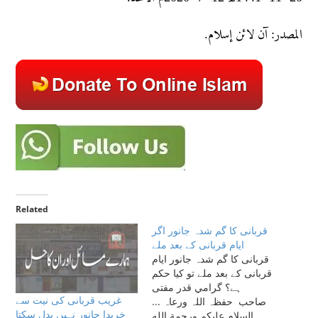
المصدر: آن لائن إسلام.
Related
قربانی کا گم شدہ جانور اگر
ایام قربانی کے بعد ملے
قربانی کا گم شدہ جانور ایام
قربانی کے بعد ملے تو کیا حکم
ہے؟ گرامي قدر مفتی
غریب قربانی کی نیت سے
صاحب حفظہ اللہ ورعاہ ...
خریدا جانور نہیں بدل سکتا
السلام عليكم ورحمة الله