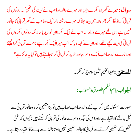
میرے گھر دو بکرے ہیں اور میرے والد صاحب نے نیت کی تھی کہ دونوں کی
سوال:
قربانی کراؤنگا، مگر پھر بعد میں پتہ چلا کہ میرے رشتہ دار ایک صاحب کے گھر قربانی کا جانور
نہیں ہے اس لئے میرے والد صاحب نے ایک بکرا ان کو دیدیا حالانکہ دونوں بکروں کی
قربانی کی نیت کیے تھے، اور ان سے کہہ دیا کہ آپ میرا ایک بکرا اپنے نام سے قربانی کرا لیجئے
اور ہمارے والد صاحب ایک دوسرا جانور خریدکر قربانی کرانا چاہتے ہیں تو کیا یہ جائز ہے؟
عبد الحکیم حلیمی، امبیڈکر نگر۔
المستفتی:
باسم الملھم للصدق والصواب:
الجواب
صورت مسئولہ میں اگر اپ کے والد صاحب نصاب ہیں تو اپنا متعین کردہ جانور قربانی سے
قبل بدلنے کا اختیار ہے، اور اس کی جگہ دوسرے جانور کی قربانی کر سکتے ہیں؛ کیوں کہ غنی
شخص کے متعین کرنے سے قربانی کا جانور متعین نہیں ہوتا؛ لہٰذا اسے بدلنے کا اختیار رہتا ہے۔