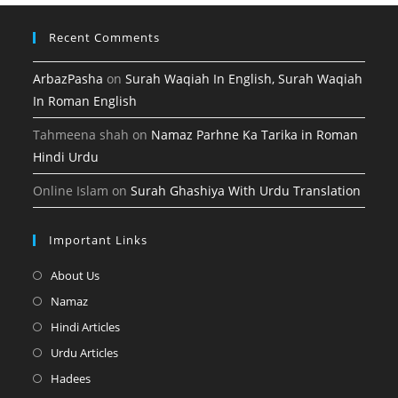
tab
Recent Comments
ArbazPasha
on
Surah Waqiah In English, Surah Waqiah
In Roman English
Tahmeena shah
on
Namaz Parhne Ka Tarika in Roman
Hindi Urdu
Online Islam
on
Surah Ghashiya With Urdu Translation
Important Links
Opens
About Us
in
Opens
Namaz
a
in
Opens
Hindi Articles
new
a
in
Opens
Urdu Articles
tab
new
a
in
Opens
Hadees
tab
new
a