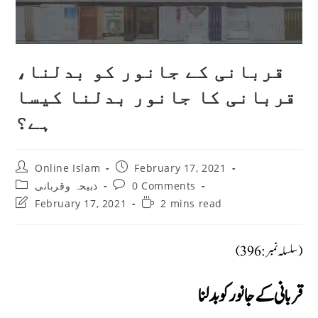
قربانی کے جانور کو بدلنا،
قربانی کا جانور بدلنا کیسا
ہے؟
Post
Post
Online Islam
February 17, 2021
author:
published:
Post
Post
ذبیحہ وقربانی
0 Comments
category:
comments:
Post
Reading
February 17, 2021
2 mins read
last
time:
modified:
(سلسلہ نمبر: 396)
قربانی کے جانور کو بدلنا