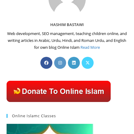
HASHIM BASTAWI
Web development, SEO management, teaching children online, and
writing articles in Arabic, Urdu, Hindi, and Roman Urdu, and English
for own blog Online Islam
Read More
Opens
Opens
Opens
Opens
in
in
in
in
a
a
a
a
new
new
new
new
tab
tab
tab
tab
Online Islamc Classes