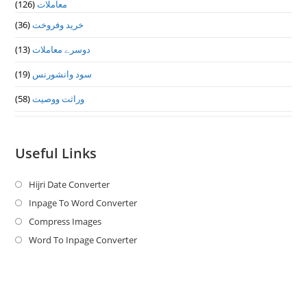
(126)
معاملات
(36)
خرید وفروخت
(13)
دوسرے معاملات
(19)
سود وانشورنس
(58)
وراثت ووصيت
Useful Links
Hijri Date Converter
Opens
in
Inpage To Word Converter
Opens
a
in
Compress Images
Opens
new
a
in
Word To Inpage Converter
Opens
tab
new
a
in
tab
new
a
tab
new