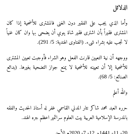
الدلائل
وأما الذي یجب علی الفقیر دون الغنی فالمشتری للأضحیة إذا کان
المشتری فقیراً بأن اشتری فقیر شاۃ ینوي أن یضحی بها وان کان غنیاً
لا تجب علیه بشراء شیء. (الفتاوى الهندیة: 5/ 291).
ووجهه أن نیة التعیین قارنت الفعل وهو الشراء فأوجبت تعیین المشتری
للأضحیة إلا أن تعیینه للأضحیة لا یمنع جواز التضحیة بغیرها. (بدائع
الصنائع: 5/ 68).
والله أعلم
حرره العبد محمد شاکر نثار المدني القاسمي غفر له أستاذ الحديث والفقه
بالمدرسة الإسلامية العربية بيت العلوم سرائمير اعظم جره الهند.
20- 11- 1441ھ 12- 7- 2020م الأحد.