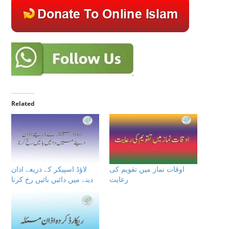
Related
اوقات نماز میں تقویم کی
لاؤڈ اسپیکر کے ذریعے اذان
رعایت
دینے میں دائیں بائیں رخ کرنا