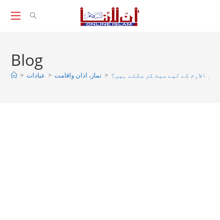
Skip
to
content
Blog
>
عبادات
>
نماز، اذان واقامت
>
 كو الارم كے ليے سيٹ كر سكتے ہيں؟