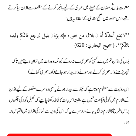
حضرت بلالؓ رمضان کے مہینے میں سحر ی کے لیے باخبر کرنے کے مقصد سے اذان دیا کرتے
تھے، اس سلسلے میں صحیح بخاری کے الفاظ یہ ہیں:
’’لايمنع أحدکم أذان بلال من سحوره فإنه يؤذن بليل ليرجع قائمکم ولينبه
نائمکم‘‘. (صحيح البخاري: 620)
بلال کی اذان تم میں سے کسی کو سحری سے نہ روکے کیونکہ وہ رات میں اذان دیتے ہیں تاکہ
تہجد پڑھنے والا سحری کرلے اور سونے والا بیدار ہوجائے (اور سحری کھالے)
اس روایت سے معلوم ہوتا ہے کہ نیند سے بیدار ہونے یا کسی دوسرے مقصد کے لیے اذان
کے الارم میں کوئی قباحت نہیں ہے، البتہ اس بات کالحاظ رکھنا چاہیے کہ کھیل کود کی جگہوں
پر اس طرح کا الارم نہ لگایاجائے، دوسرے یہ کہ اس کی وجہ سے نماز کی اذان میں التباس نہ
ہو۔