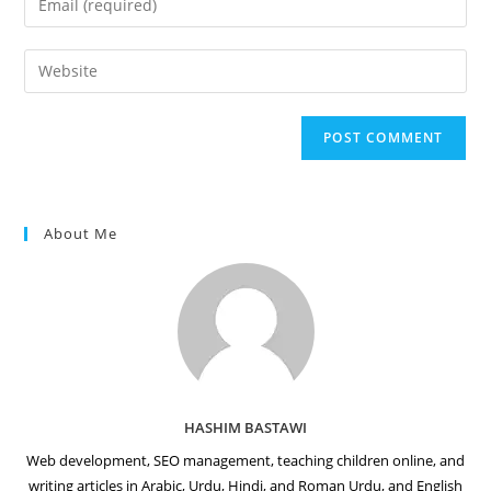
or
your
username
email
Enter
to
address
your
comment
to
website
comment
URL
(optional)
About Me
HASHIM BASTAWI
Web development, SEO management, teaching children online, and
writing articles in Arabic, Urdu, Hindi, and Roman Urdu, and English