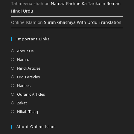
Tahmeena shah
on
Namaz Parhne Ka Tarika in Roman
Hindi Urdu
Online Islam
on
Surah Ghashiya With Urdu Translation
Important Links
Opens
About Us
in
Opens
Namaz
a
in
Opens
Hindi Articles
new
a
in
Opens
Urdu Articles
tab
new
a
in
Opens
Hadees
tab
new
a
in
Opens
Quranic Articles
tab
new
a
in
Opens
Zakat
tab
new
a
in
Opens
Nikah Talaq
tab
new
a
in
tab
new
a
About Online Islam
tab
new