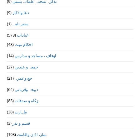
(9)
تذكرہ متحدہ علمائے بستى
(9)
دعا واذكار
(1)
سفر نامہ
(578)
عبادات
(48)
احکام میت
(14)
اوقاف ، مساجد و مدارس
(27)
جمعہ و عیدین
(21)
حج وعمرہ
(64)
ذبیحہ وقربانی
(83)
زکاة و صدقات
(38)
طہارت
(3)
قسم و نذر
(193)
نماز، اذان واقامت