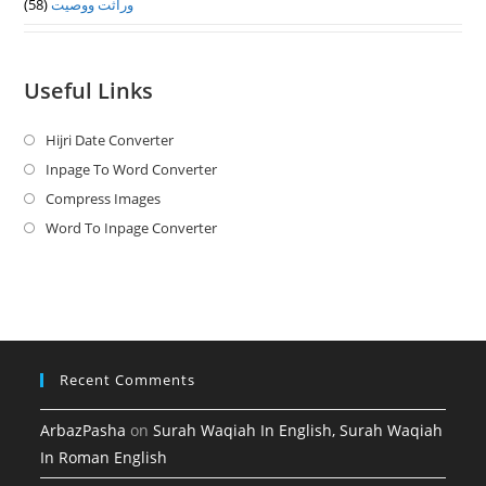
(58)
وراثت ووصيت
Useful Links
Hijri Date Converter
Opens
in
Inpage To Word Converter
Opens
a
in
Compress Images
Opens
new
a
in
Word To Inpage Converter
Opens
tab
new
a
in
tab
new
a
tab
new
tab
Recent Comments
ArbazPasha
on
Surah Waqiah In English, Surah Waqiah
In Roman English