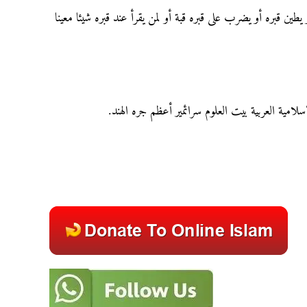
طين قبره أو يضرب على قبره قبة أو لمن يقرأ عند قبره شيئا معينا
إسلامية العربية بيت العلوم سرائمير أعظم جره الهند