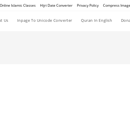
Online Islamic Classes
Hijri Date Converter
Privacy Policy
Compress Imag
t Us
Inpage To Unicode Converter
Quran In English
Dona