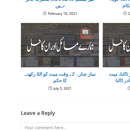
کام
نہیں
February 16, 2021
ڈالنا، میت
نماز جنازہ کے وقت میت کو الٹا رکھنے
ر ڈالنا
کا حکم
July 5, 2021
Leave a Reply
Comment