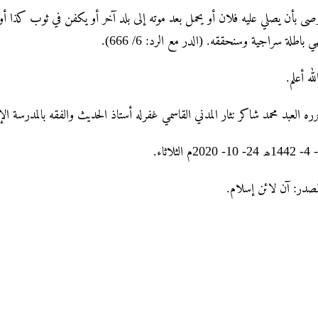
صى بأن يصلي عليه فلان أو يحمل بعد موته إلى بلد آخر أو يكفن في ثوب كذا أو ي
فهي باطلة سراجية وسنحققه. (الدر مع الرد: 6/ 666
الله أعلم
رره العبد محمد شاکر نثار المدني القاسمي غفرله أستاذ الحديث والفقه بالمدرسة ال
لمصدر: آن لائن إسلام