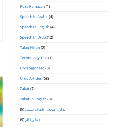
Roza Ramazan
(1)
Speech In Arabic
(4)
Speech In English
(4)
Speech In Urdu
(12)
Talaq Nikah
(2)
Technology Tips
(1)
Uncategorized
(3)
Urdu Articles
(68)
Zakat
(7)
Zakat In English
(9)
(9)
تذكرہ متحدہ علمائے بستى
(9)
دعا واذكار