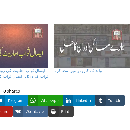
والد کے کاروبار میں مدد کرنا
ایصال ثواب احادیث کی روش
ثواب کے دلائل، ایصال ثواب
0
shares
Telegram
WhatsApp
LinkedIn
Tumblr
board
VKontakte
Print