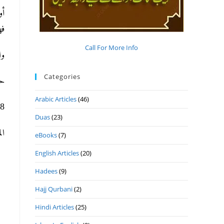
أو
).
Call For More Info
و.
Categories
ح.
Arabic Articles
(46)
8- 4- 1442ھ 24- 10- 2020م الثلاثاء.
Duas
(23)
ا.
eBooks
(7)
English Articles
(20)
Hadees
(9)
Hajj Qurbani
(2)
Hindi Articles
(25)