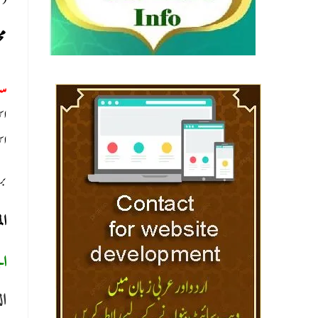
سل)
مخ
س:
اس
اس
بر
ا:
ا:
ال