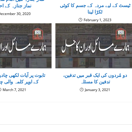
ٹیسٹ کے لیے مردہ کے جسم کا کوئی
نماز جنازہ کے اح
ٹکڑا لینا
December 30, 2020
February 1, 2023
دو مُردوں کی ایک قبر میں تدفین،
تابوت پر آیات لکھی چادر 
تدفين كا مسئلہ
کے اوپر کلمہ والی چاد
March 7, 2021
January 3, 2021