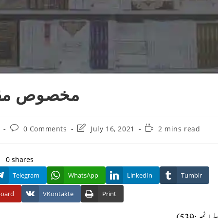
مخصوص مقب
Post
Post
Reading
0 Comments
July 16, 2021
2 mins read
comments:
last
time:
modified:
0
shares
Telegram
WhatsApp
LinkedIn
Tumblr
board
VKontakte
Print