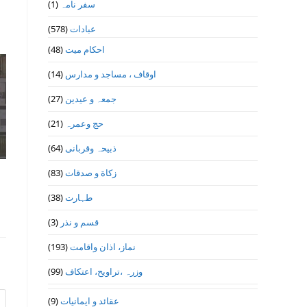
(1)
سفر نامہ
(578)
عبادات
(48)
احکام میت
(14)
اوقاف ، مساجد و مدارس
(27)
جمعہ و عیدین
(21)
حج وعمرہ
(64)
ذبیحہ وقربانی
(83)
زکاة و صدقات
(38)
طہارت
(3)
قسم و نذر
(193)
نماز، اذان واقامت
(99)
وزرہ ،تراويح، اعتكاف
(9)
عقائد و ایمانیات