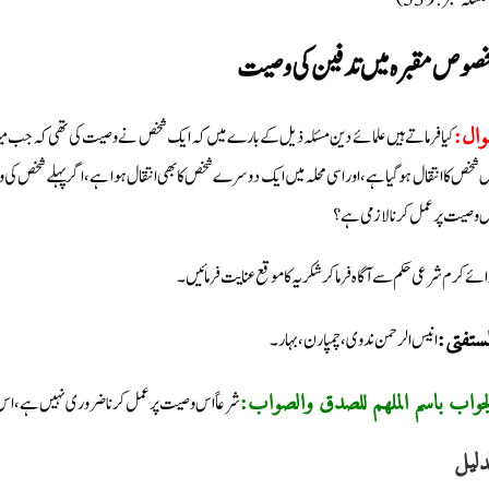
(سلہ نمبر: 539
صوص مقبرہ میں تدفین کی وصیت
کیا فرماتے ہیں علمائے دین مسئلہ ذیل کے بارے میں کہ ایک شخص نے وصیت کی تھی کہ جب میرا ا
وال
 شخص کا انتقال ہوگیا ہے، اور اسی محلہ میں ایک دوسرے شخص کا بھی انتقال ہوا ہے، اگر پہلے شخص کی وص
 وصیت پر عمل کرنا لازمی ہے؟
ائے کرم شرعی حکم سے آگاہ فرماکر شکریہ کا موقع عنایت فرمائیں۔
انیس الرحمن ندوی، چمپارن، بہار۔
لمستفتی
شرعاً اس وصیت پر عمل کرنا ضروری نہیں ہے، اس 
لجواب باسم الملھم للصدق والصواب
دليل