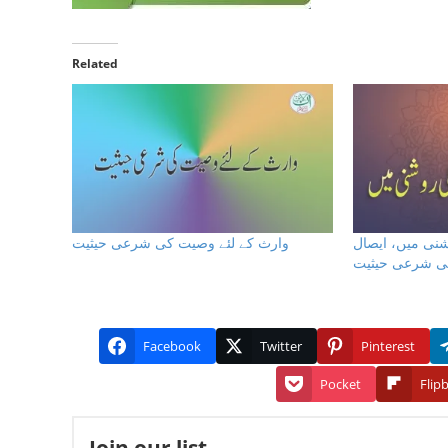
Related
نی میں، ایصال
وارث کے لئے وصیت كى شرعى حيثيت
 کی شرعی حیثیت
Facebook
Twitter
Pinterest
Pocket
Flip