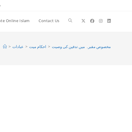
e
te Online Islam
Contact Us
Toggle
website
>
عبادات
>
احکام میت
>
مخصوص مقبرہ میں تدفین کی وصیت
search