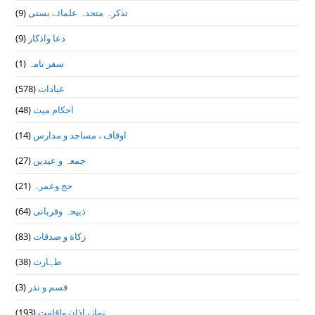
(9)
تذكرہ متحدہ علمائے بستى
(9)
دعا واذكار
(1)
سفر نامہ
(578)
عبادات
(48)
احکام میت
(14)
اوقاف ، مساجد و مدارس
(27)
جمعہ و عیدین
(21)
حج وعمرہ
(64)
ذبیحہ وقربانی
(83)
زکاة و صدقات
(38)
طہارت
(3)
قسم و نذر
(193)
نماز، اذان واقامت