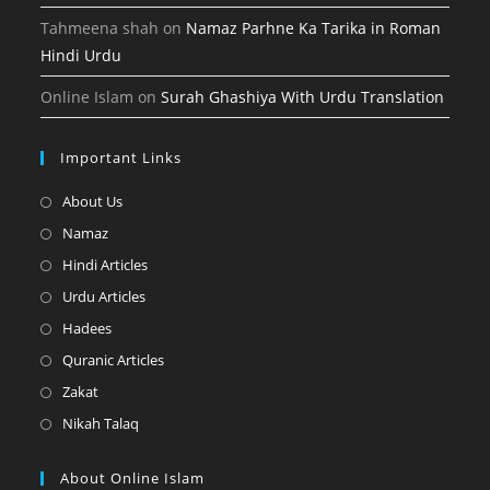
Tahmeena shah
on
Namaz Parhne Ka Tarika in Roman
Hindi Urdu
Online Islam
on
Surah Ghashiya With Urdu Translation
Important Links
Opens
About Us
in
Opens
Namaz
a
in
Opens
Hindi Articles
new
a
in
Opens
Urdu Articles
tab
new
a
in
Opens
Hadees
tab
new
a
in
Opens
Quranic Articles
tab
new
a
in
Opens
Zakat
tab
new
a
in
Opens
Nikah Talaq
tab
new
a
in
tab
new
a
About Online Islam