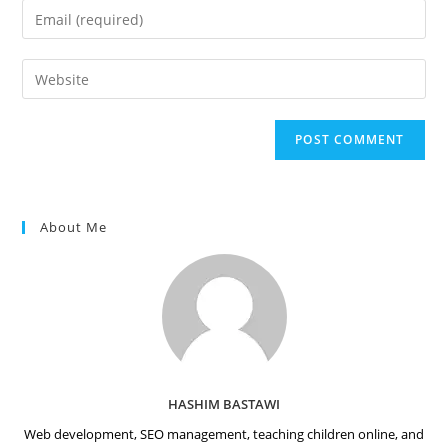
name
Enter
or
your
username
email
Enter
to
address
your
comment
to
website
comment
URL
(optional)
About Me
HASHIM BASTAWI
Web development, SEO management, teaching children online, and