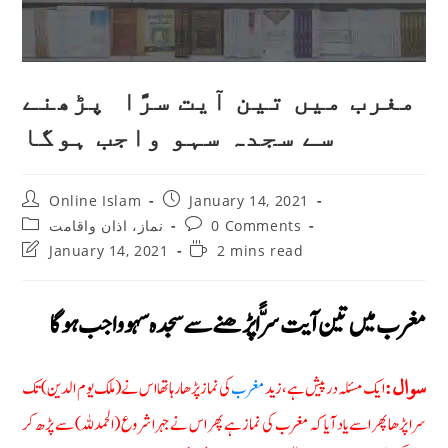
مغرب میں تین آیت سرًّا پڑھنے
سے سجدہ سہو واجب ہوگا
Post
Post
Online Islam
January 14, 2021
author:
published:
Post
Post
نماز، اذان واقامت
0 Comments
category:
comments:
Post
Reading
January 14, 2021
2 mins read
last
time:
modified:
مغرب میں تین آیت سرًّا پڑھنے سے سجدہ سہو واجب ہوگا
ایک مسئلہ در پیش ہے ، زید
مغرب
کی نماز پڑھا رہا تھا اس نے (ملک یوم الدین) تک
سوال:
سرا پڑھا پھر اسے یاد آیا کہ مغرب کی نماز ہے پھر اس نے جہرا شروع (الحمد للہ) سے پڑھ کر