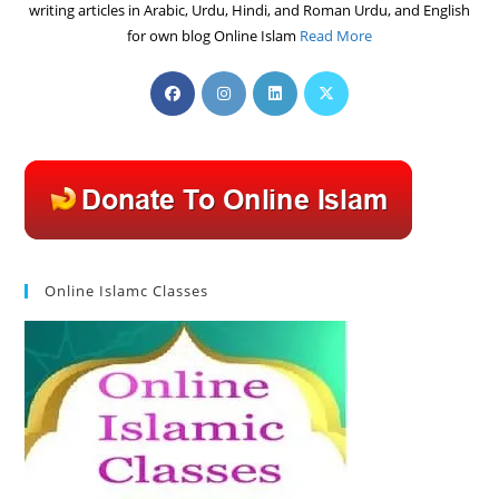
writing articles in Arabic, Urdu, Hindi, and Roman Urdu, and English
for own blog Online Islam
Read More
Opens
Opens
Opens
Opens
in
in
in
in
a
a
a
a
new
new
new
new
tab
tab
tab
tab
Online Islamc Classes