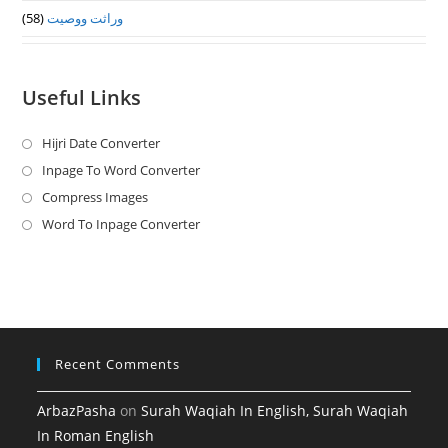
(58)
وراثت ووصيت
Useful Links
Hijri Date Converter
Opens
in
Inpage To Word Converter
Opens
a
in
Compress Images
Opens
new
a
in
Word To Inpage Converter
Opens
tab
new
a
in
tab
new
a
tab
new
tab
Recent Comments
ArbazPasha
on
Surah Waqiah In English, Surah Waqiah
In Roman English