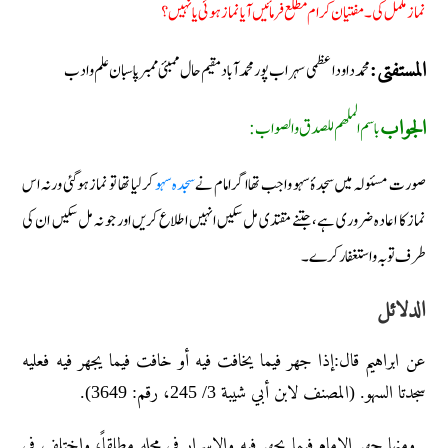
نماز مکمل کی۔ مفتیان کرام مطلع فرمائیں آیا نماز ہوئی یا نہیں؟
محمد داود اعظمی سہراب پور محمد آباد مقیم حال ممبئی ممبر پاسبان علم وادب
المستفتی:
باسم الملهم للصدق والصواب:
الجواب
صورت مسئولہ میں سجدۂ سہو واجب تھا اگر امام نے
سجدہ سہو
کر لیا تھا تو نماز ہوگئی ورنہ اس
نماز کا اعادہ ضروری ہے، جتنے مقتدی مل سکیں انہیں اطلاع کریں اور جو نہ مل سکیں ان کی
طرف توبہ واستغفار کرے۔
الدلائل
عن ابراهیم قال:إذا جهر فیما یخافت فیه أو خافت فیما یجهر فیه فعلیه
سجدتا السهو. (المصنف لابن أبي شیبة 3/ 245، رقم: 3649).
ومنها جهر الإمام فیما یجهر فیه والإسرار في محله مطلقاً، واختلف في