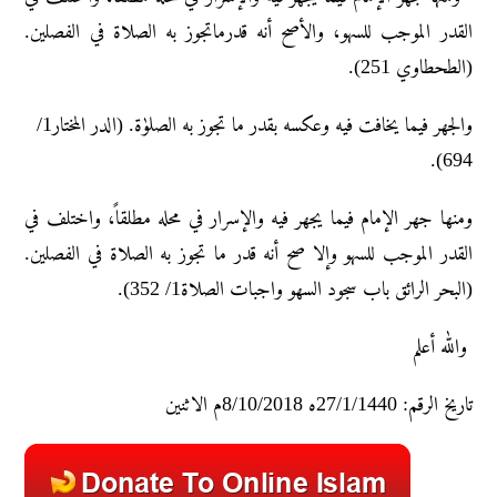
القدر الموجب للسهو، والأصح أنه قدرماتجوز به الصلاة في الفصلین.
(الطحطاوي 251).
والجھر فیما یخافت فیه وعکسه بقدر ما تجوز به الصلوٰة. (الدر المختار1/
694).
ومنھا جھر الإمام فیما یجھر فیه والإسرار في محله مطلقاً، واختلف في
القدر الموجب للسهو وإلا صح أنه قدر ما تجوز به الصلاة في الفصلین.
(البحر الرائق باب سجود السھو واجبات الصلاة1/ 352).
والله أعلم
تاريخ الرقم: 27/1/1440ه 8/10/2018م الاثنين