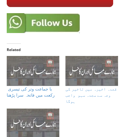
Related
قعدہ اخيرہ میں تاخیر کی
با جماعت وتر کی تیسری
وجہ سے سجدہ سہو واجب
رکعت میں فاتحہ سرا پڑھنا
ہوگا