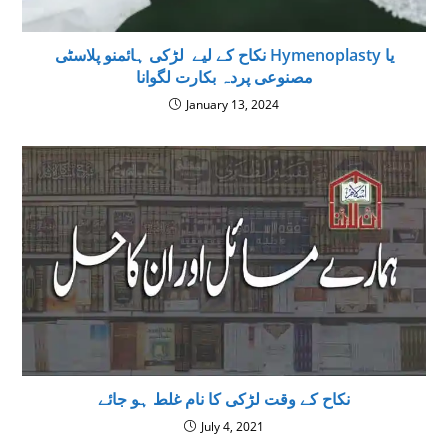
نكاح كے ليے لڑكى ہائمنو پلاسٹی Hymenoplasty يا
مصنوعى پردہ بكارت لگوانا
January 13, 2024
نکاح کے وقت لڑکی کا نام غلط ہو جائے
July 4, 2021