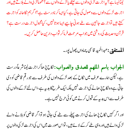
لینا کیسا ہے؟ یہ اجرت لڑکی والوں سے لینگے یا لڑکے والوں سے؟ عموماً لڑکی والے بلاتے ہیں اور
اجرت لڑکے والوں سے وصول کی جاتی ہے، کیا ایسا کرنا درست ہے؟ اگر ہم نکاحانہ کو اجرت
کہتے ہیں تو اجرت جانبین سے طے ہونی چاہیے ایسا ہوتا نہیں، کیا مجہول اجرت درست ہے؟
قرآن وحدیث کی روشنی میں جواب مرحمت فرماکر ثواب دارین حاصل کریں۔
عبدالحمید قاسمی چماواں پھول پور۔
المستفتی:
نکاح پڑھا کر اجرت لینا شرعاً درست
الجواب باسم الملھم للصدق والصواب:
ہے، لیکن ہمارے عرف میں نکاح کے بعد لڑکے والوں کی طرف سے جو رقم قاضی کو دی
جاتی ہے وہ نکاح پڑھانے کی اجرت نہیں بلکہ ایک طرح کا ہدیہ ہے، اس لئے لڑکے والوں کی
طرف سے اس ہدیہ کے قبول کرنے میں کوئی حرج نہیں ہے۔
اور اگر کہیں نکاح پڑھانے کی اجرت پہلے سے طے کی جاتی ہو تو اگر قاضی کو بلانے والے
لڑکی والے ہیں اور وہی طے کرکے لائے ہیں، تو اس صورت میں اس کی اجرت لڑکی والوں پر