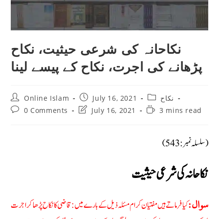
نکاحانہ کی شرعی حیثیت، نکاح
پڑھانے کی اجرت، نکاح کے پیسے لینا
Post
Post
Post
نکاح
July 16, 2021
Online Islam
author:
published:
category:
Post
Post
Reading
0 Comments
July 16, 2021
3 mins read
comments:
last
time:
modified:
(سلسلہ نمبر: 543)
نکاحانہ کی شرعی حیثیت
کیا فرماتے ہیں مفتیان کرام مسئلہ ذیل کے بارے میں: قاضی کا نکاح پڑھا کر اجرت
سوال: