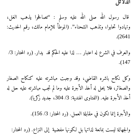
الدلائل
قال رسول الله صلى الله عليه وسلم : “تصافحوا يذهب الغل،
وتهادوا تحابوا، وتذهب الشحناء”. (الموطأ للإمام مالك، رقم الحديث:
2641).
والعرف في الشرع له اعتبار … لذا عليه الحكم قد يدار. (رد المحتار: 3/
147).
وکل نکاح باشرہ القاضي، وقد وجبت مباشرته علیه کنکاح الصغار
والصغائر، فلا یحل له أخذ الأجرۃ علیه وما لم تجب مباشرته علیه حل له
أخذ الأجرۃ علیه. (الفتاوى الهندیة: 3/ 304، جدید زکریا).
والأجرة إنما تكون في مقابلة العمل. (رد المحتار: 3/ 156).
والجهالة ليست بمانعة لذاتها بل لكونها مفضية إلى النزاع. (رد المحتار: