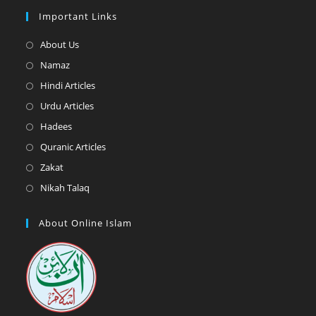
Important Links
Opens
About Us
in
Opens
Namaz
a
in
Opens
Hindi Articles
new
a
in
Opens
Urdu Articles
tab
new
a
in
Opens
Hadees
tab
new
a
in
Opens
Quranic Articles
tab
new
a
in
Opens
Zakat
tab
new
a
in
Opens
Nikah Talaq
tab
new
a
in
tab
new
a
About Online Islam
tab
new
tab