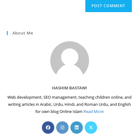
comment
URL
(optional)
About Me
HASHIM BASTAWI
Web development, SEO management, teaching children online, and
writing articles in Arabic, Urdu, Hindi, and Roman Urdu, and English
for own blog Online Islam
Read More
Opens
Opens
Opens
Opens
in
in
in
in