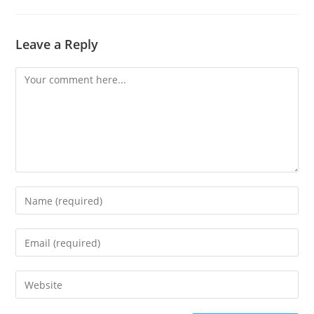
Leave a Reply
Comment
Enter
your
name
Enter
or
your
username
email
Enter
to
address
your
comment
to
website