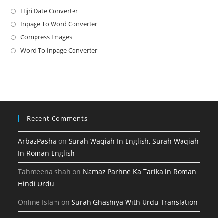
Hijri Date Converter
Opens
in
Inpage To Word Converter
Opens
a
in
Compress Images
Opens
new
a
in
Word To Inpage Converter
Opens
tab
new
a
in
tab
new
a
tab
new
tab
Recent Comments
ArbazPasha
on
Surah Waqiah In English, Surah Waqiah
In Roman English
Tahmeena shah
on
Namaz Parhne Ka Tarika in Roman
Hindi Urdu
Online Islam
on
Surah Ghashiya With Urdu Translation