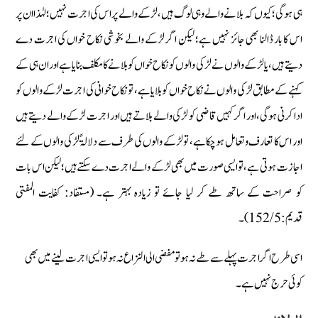
ہی ہوگی؛ کیوں کہ بلانے والے وہی لوگ ہیں، لڑکے والے پر اس کی اجرت نہیں؛ لہٰذا ان پر
اس کا بار ڈالنا بھی جائز نہیں ہے؛ لیکن اگر لڑکے والے بخوشی نکاح خواں کی اجرت دے
دیتے ہیں، یا لڑکے والوں نے لڑکی والوں کو نکاح خواں کو بلانے کا مکلف بنایا ہے اور ان ہی کے
کہنے کے مطابق لڑکی والوں نے نکاح خواں کو بلایا ہے، تو نکاح خوانی کی اجرت لڑکے والوں کو
ادا کرنی ہوگی، اور اگر کہیں قاضی کو لڑکی والے بلاتے ہیں اور اجرت لڑکے والے دیتے ہیں
اور اس کا تعارف وتعامل ہوچکا ہے، تو لڑکے والوں کی طرف سے دلالۃً لڑکی والوں کے لئے
اجازت ہوتی ہے، تو ایسی صورت میں بھی لڑکے والے اجرت دے سکتے ہیں؛ لیکن اس بات
کو صراحت کے ساتھ طے کر لیا جائے تو زیادہ بہتر ہے۔ (مستفاد: کفایت المفتی
قدیم:5/ 152) ۔
اسی طرح اگر اجرت پہلے سے طے نہ ہو تو مفضی الی النزاع نہ ہو تو ایسی اجرت لینے میں بھی
کوئی حرج نہیں ہے۔