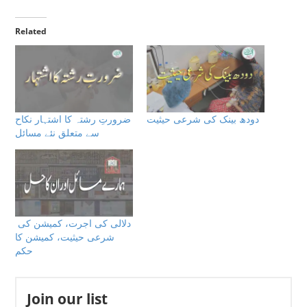
Related
دودھ بینک كى شرعى حيثيت
ضرورتِ رشتہ کا اشتہار نکاح
سے متعلق نئے مسائل
‌ دلالی کی اجرت، کمیشن کی
شرعی حیثیت، کمیشن کا
حکم
Join our list