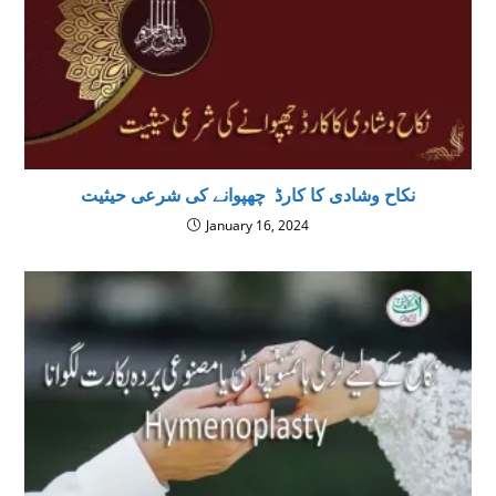
نكاح وشادى كا کارڈ چھپوانے كى شرعى حيثيت
January 16, 2024