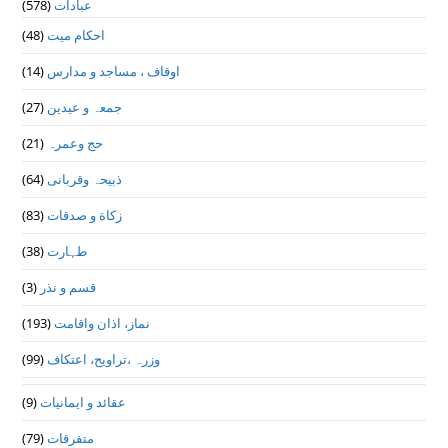
عبادات
(578)
احکام میت
(48)
اوقاف ، مساجد و مدارس
(14)
جمعہ و عیدین
(27)
حج وعمرہ
(21)
ذبیحہ وقربانی
(64)
زکاة و صدقات
(83)
طہارت
(38)
قسم و نذر
(3)
نماز، اذان واقامت
(193)
وزرہ ،تراويح، اعتكاف
(99)
عقائد و ایمانیات
(9)
متفرقات
(79)