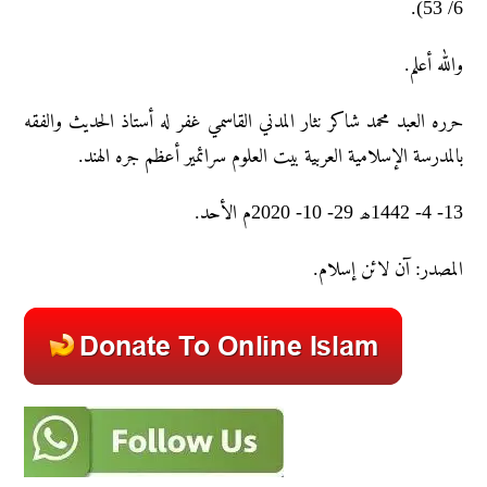
6/ 53).
والله أعلم.
حرره العبد محمد شاکر نثار المدني القاسمي غفر له أستاذ الحديث والفقه
بالمدرسة الإسلامية العربية بيت العلوم سرائمير أعظم جره الهند.
13- 4- 1442ھ 29- 10- 2020م الأحد.
المصدر: آن لائن إسلام.