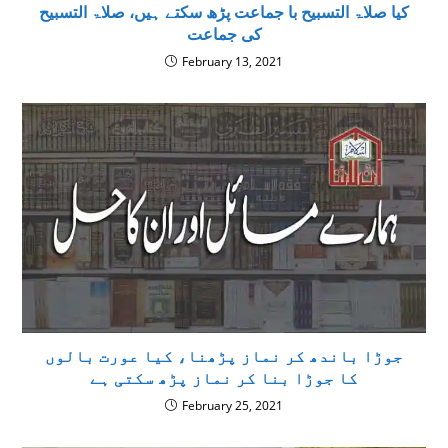
کیا صلاۃ التسبیح با جماعت پڑھ سکتے ہیں، صلاۃ التسبیح
کی جماعت
February 13, 2021
جوڑا باندھ کر نماز پڑھنا، کیا عورت بالوں
کا جوڑا بنا کر نماز پڑھ سکتی ہے
February 25, 2021