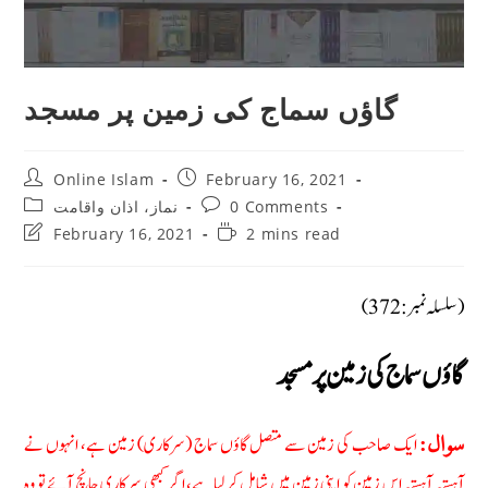
گاؤں سماج كى زمین پر مسجد
Post
Post
Online Islam
February 16, 2021
author:
published:
Post
Post
نماز، اذان واقامت
0 Comments
category:
comments:
Post
Reading
February 16, 2021
2 mins read
last
time:
modified:
(سلسلہ نمبر: 372)
گاؤں سماج كى زمین پر مسجد
ایک صاحب کی زمین سے متصل گاؤں سماج (سرکاری) زمین ہے، انہوں نے
سوال:
آہستہ آہستہ اس زمین کو اپنی زمین میں شامل کرلیا ہے، اگر کبھی سرکاری جانچ آئے تو وہ