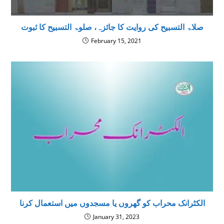
صلاۃ التسبیح کی روایت کا جائزہ، صلوۃ التسبیح کا ثبوت
February 15, 2021
الکٹرانک محراب کو گھروں یا مسجدوں میں استعمال کرنا
January 31, 2023