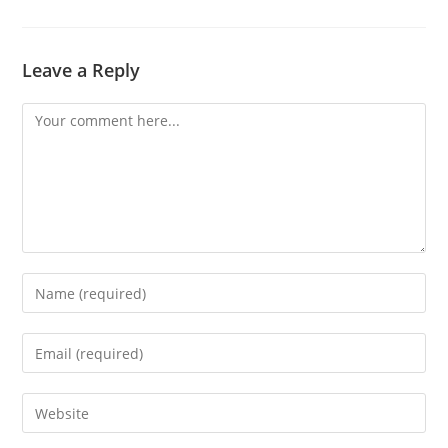
Leave a Reply
Comment
Enter
your
name
Enter
or
your
username
email
Enter
to
address
your
comment
to