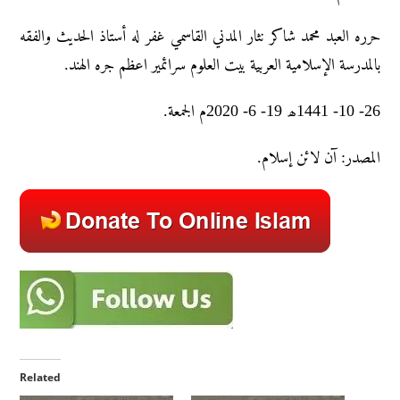
حرره العبد محمد شاکر نثار المدني القاسمي غفر له أستاذ الحديث والفقه
بالمدرسة الإسلامية العربية بيت العلوم سرائمير اعظم جره الهند.
26- 10- 1441ھ 19- 6- 2020م الجمعة.
المصدر: آن لائن إسلام.
Related