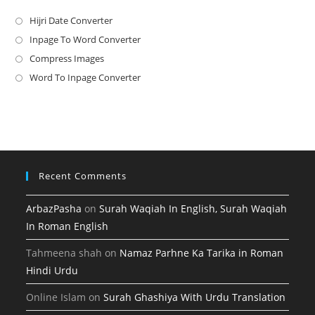
Hijri Date Converter
Opens
in
Inpage To Word Converter
Opens
a
in
Compress Images
Opens
new
a
in
Word To Inpage Converter
Opens
tab
new
a
in
tab
new
a
tab
new
tab
Recent Comments
ArbazPasha
on
Surah Waqiah In English, Surah Waqiah
In Roman English
Tahmeena shah
on
Namaz Parhne Ka Tarika in Roman
Hindi Urdu
Online Islam
on
Surah Ghashiya With Urdu Translation