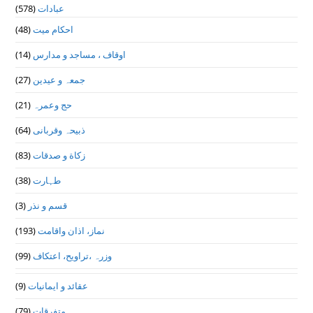
(578)
عبادات
(48)
احکام میت
(14)
اوقاف ، مساجد و مدارس
(27)
جمعہ و عیدین
(21)
حج وعمرہ
(64)
ذبیحہ وقربانی
(83)
زکاة و صدقات
(38)
طہارت
(3)
قسم و نذر
(193)
نماز، اذان واقامت
(99)
وزرہ ،تراويح، اعتكاف
(9)
عقائد و ایمانیات
(79)
متفرقات