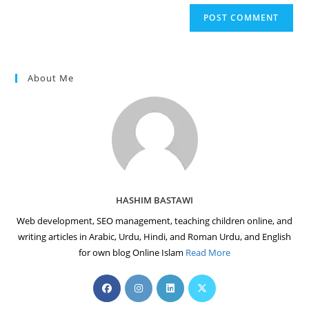
website
comment
URL
(optional)
About Me
HASHIM BASTAWI
Web development, SEO management, teaching children online, and
writing articles in Arabic, Urdu, Hindi, and Roman Urdu, and English
for own blog Online Islam
Read More
Opens
Opens
Opens
Opens
in
in
in
in