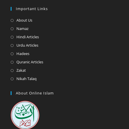
Important Links
Opens
About Us
in
Opens
Namaz
a
in
Opens
Hindi Articles
new
a
in
Opens
Urdu Articles
tab
new
a
in
Opens
Hadees
tab
new
a
in
Opens
Quranic Articles
tab
new
a
in
Opens
Zakat
tab
new
a
in
Opens
Nikah Talaq
tab
new
a
in
tab
new
a
About Online Islam
tab
new
tab