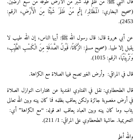
قال النبي ﷺ: من ظلم قيد شبر من الأرض طوقه من سبع أرضين.
(صحيح البخاري: الْمَظَالِمِ/ إِثْمِ مَنْ ظَلَمَ شَيْئًا مِنَ الْأَرْضِ، الرقم:
2453).
عن أبي هريرة قال: قال رسول الله ﷺ: أيها الناس، إن الله طيب لا
يقبل إلا طيبا. (صحيح مسلم: الزَّكَاةُ/ قَبُولُ الصَّدَقَةِ مِنَ الْكَسْبِ الطَّيِّبِ،
وَتَرْبِيَتُهَا، الرقم: 1015).
قال في المراقي: وأرض الغير تصح فيها الصلاة مع الكراهة.
قال الطحطاوي: نقل في الفتاوي الهندية عن مختارات النوازل الصلاة
في أرض مغصوبة جائزة ولكن يعاقب بظلمه فما كان بينه وبين الله تعالى
يثاب وما كان بينه وبين العباد يعاقب اهـ قوله: “مع الكراهة” أي:
التحريمية. حاشية الطحطاوي على المراقي: 1/ 211).
والله أعلم