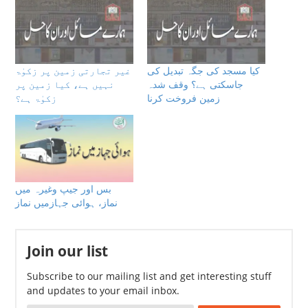
کیا مسجد کی جگہ تبدیل کی
غیر تجارتی زمین پر زکوٰۃ
جاسکتی ہے؟ وقف شدہ
نہیں ہے، کیا زمین پر
زمین فروخت کرنا
زکوٰۃ ہے؟
بس اور جیپ وغیرہ میں
نماز، ہوائی جہازمیں نماز
Join our list
Subscribe to our mailing list and get interesting stuff
and updates to your email inbox.