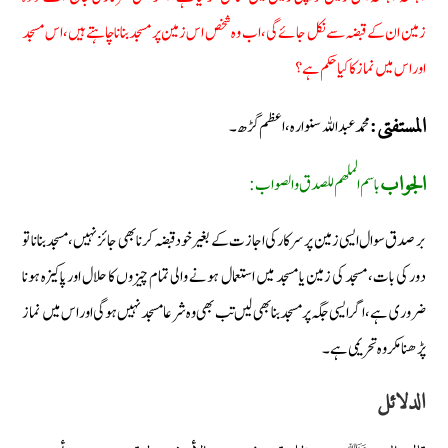
زمین ان کے قبضہ سے نکل جائے گی، اب وہ شخص اس زمین پر مسجد بنانا چاہتے ہیں، اس مسجد
اور اس میں نماز کا کیا حکم ہے؟
محمد عبد اللہ سنوارہ، اعظم گڑھ۔
المستفتی:
باسم الملھم للصدق والصواب:
الجواب
بر صدق سوال ایسی زمین پر سرکار کی اجازت کے بغیر خود قبضہ کرنا بھی جائز نہیں، مسجد بنانا تو
دور کی بات، مسجد کی زمین یا مسجد میں استعمال ہونے والی تمام چیزوں کا حلال اور پاکیزہ ہونا
ضروری ہے، اگر ایسی جگہ پر مسجد بنا بھی لیں تب بھی وہ شرعا مسجد نہیں ہوگی اور اس میں نماز
پڑھنا مکروہ تحریمی ہے۔
الدلائل