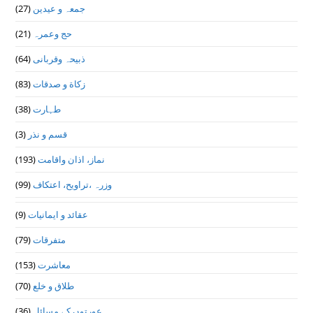
(27)
جمعہ و عیدین
(21)
حج وعمرہ
(64)
ذبیحہ وقربانی
(83)
زکاة و صدقات
(38)
طہارت
(3)
قسم و نذر
(193)
نماز، اذان واقامت
(99)
وزرہ ،تراويح، اعتكاف
(9)
عقائد و ایمانیات
(79)
متفرقات
(153)
معاشرت
(70)
طلاق و خلع
(36)
عورتوں کے مسائل