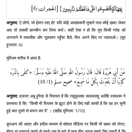
بِجَهَالَةٍ فَتُصْبِحُوا عَلَى مَا فَعَلْتُمْ نَادِمِينَ } [الحجرات: 6]
अनुवाद:
ऐ लोगो, जो ईमान लाए हो! यदि कोई अवज्ञाकारी तुम्हारे पास कोई ख़बर लेकर
आए तो उसकी छानबीन कर लिया करो। कहीं ऐसा न हो कि तुम किसी गरोह को
अनजाने में तकलीफ़ और नुक़सान पहुँचा बैठो, फिर अपने किए पर पछताओ। (सुर
हुजरात: 6)
मुस्लिम शरीफ में आया है:
عَنْ أَبِي هُرَيْرَةَ قَالَ: قَالَ رَسُولُ اللهِ صَلَّى اللهُ عَلَيْهِ وَسَلَّمَ: «كَفَى بِالْمَرْءِ
كَذِبًا أَنْ يُحَدِّثَ بِكُلِّ مَا سَمِعَ» صحيح مسلم (1/ 10)
अनुवाद:
हज़रत अबू हुरैरह से रिवायत है कि रसूलुल्लाह सल्लालाहू अलैहि वसल्लम ने
फ़रमाया है कि: “किसी भी वियक्त के झूटा होने के लिए यही काफी है कि वह हर सुनी
हुई बात दुसरे से बयान कर दे” । (सहीह मुस्लिम: 1/10)
क़ुरआन की आएत और हदीस माध्यम से सोशल मीडिया पर किसी भी खबर को पोस्ट,
शेयर या फारवर्ड करने से पहले उस के बारे में छान बीन करना हमारे लिए ज़रुरी है कि