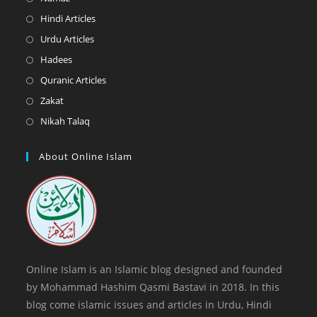
a
in
Opens
Hindi Articles
new
a
in
Opens
Urdu Articles
tab
new
a
in
Opens
Hadees
tab
new
a
in
Opens
Quranic Articles
tab
new
a
in
Opens
Zakat
tab
new
a
in
Opens
Nikah Talaq
tab
new
a
in
tab
new
a
About Online Islam
tab
new
tab
Online Islam is an Islamic blog designed and founded
by Mohammad Hashim Qasmi Bastavi in 2018. In this
blog come islamic issues and articles in Urdu, Hindi