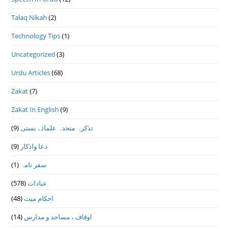
Talaq Nikah
(2)
Technology Tips
(1)
Uncategorized
(3)
Urdu Articles
(68)
Zakat
(7)
Zakat In English
(9)
(9)
تذكرہ متحدہ علمائے بستى
(9)
دعا واذكار
(1)
سفر نامہ
(578)
عبادات
(48)
احکام میت
(14)
اوقاف ، مساجد و مدارس