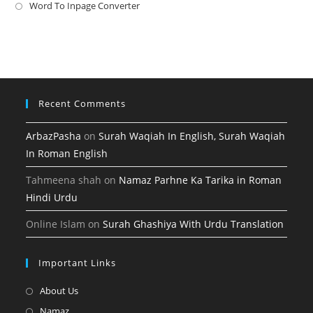
new
a
in
Word To Inpage Converter
Opens
tab
new
a
in
tab
new
a
tab
new
tab
Recent Comments
ArbazPasha
on
Surah Waqiah In English, Surah Waqiah
In Roman English
Tahmeena shah
on
Namaz Parhne Ka Tarika in Roman
Hindi Urdu
Online Islam
on
Surah Ghashiya With Urdu Translation
Important Links
Opens
About Us
in
Opens
Namaz