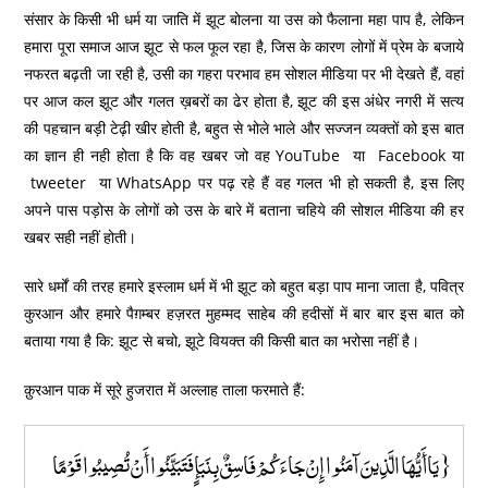
संसार के किसी भी धर्म या जाति में झूट बोलना या उस को फैलाना महा पाप है, लेकिन
हमारा पूरा समाज आज झूट से फल फूल रहा है, जिस के कारण लोगों में प्रेम के बजाये
नफरत बढ़ती जा रही है, उसी का गहरा परभाव हम सोशल मीडिया पर भी देखते हैं, वहां
पर आज कल झूट और गलत ख़बरों का ढेर होता है, झूट की इस अंधेर नगरी में सत्य
की पहचान बड़ी टेढ़ी खीर होती है, बहुत से भोले भाले और सज्जन व्यक्तों को इस बात
का ज्ञान ही नही होता है कि वह खबर जो वह YouTube या Facebook या
tweeter या WhatsApp पर पढ़ रहे हैं वह गलत भी हो सकती है, इस लिए
अपने पास पड़ोस के लोगों को उस के बारे में बताना चहिये की सोशल मीडिया की हर
खबर सही नहीं होती।
सारे धर्मों की तरह हमारे इस्लाम धर्म में भी झूट को बहुत बड़ा पाप माना जाता है, पवित्र
कुरआन और हमारे पैग़म्बर हज़रत मुहम्मद साहेब की हदीसों में बार बार इस बात को
बताया गया है कि: झूट से बचो, झूटे वियक्त की किसी बात का भरोसा नहीं है।
क़ुरआन पाक में सूरे हुजरात में अल्लाह ताला फरमाते हैं:
{يَاأَيُّهَا الَّذِينَ آمَنُوا إِنْ جَاءَكُمْ فَاسِقٌ بِنَبَإٍ فَتَبَيَّنُوا أَنْ تُصِيبُوا قَوْمًا