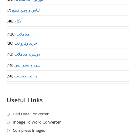
(7)
لباس و وضع قطع
(48)
نکاح
(126)
معاملات
(36)
خرید وفروخت
(13)
دوسرے معاملات
(19)
سود وانشورنس
(58)
وراثت ووصيت
Useful Links
Hijri Date Converter
Opens
in
Inpage To Word Converter
Opens
a
in
Compress Images
Opens