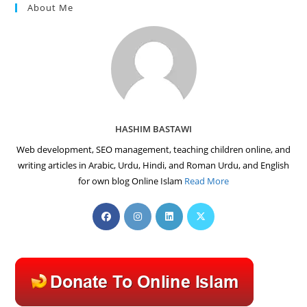
About Me
HASHIM BASTAWI
Web development, SEO management, teaching children online, and
writing articles in Arabic, Urdu, Hindi, and Roman Urdu, and English
for own blog Online Islam
Read More
Opens
Opens
Opens
Opens
in
in
in
in
a
a
a
a
new
new
new
new
tab
tab
tab
tab