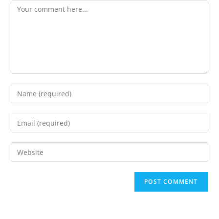
Comment
Enter
your
name
Enter
or
your
username
email
Enter
to
address
your
comment
to
website
comment
URL
(optional)