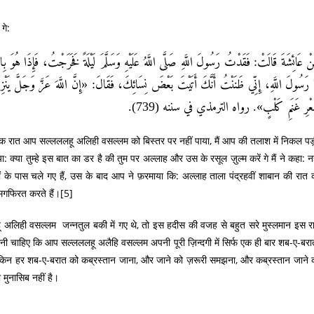
गे:
نْ عَائِشَةَ قَالَتْ: فَقَدْتُ رَسُولَ اللَّهِ صَلَّى اللَّهُ عَلَيْهِ وَسَلَّمَ لَيْلَةً فَخَرَجْتُ، فَإِذَا هُو
 رَسُولَ اللَّهِ، إِنِّي ظَنَنْتُ أَنَّكَ أَتَيْتَ بَعْضَ نِسَائِكَ، فَقَالَ: «إِنَّ اللَّهَ عَزَّ وَجَلَّ يَنْزِلُ
شَعْرِ غَنَمِ كَلْبٍ». رواه الترمذي في سننه (739
 एक रात आप सल्लललहू अलिही वसल्लम को बिस्तर पर नहीं पाया, मैं आप की तलाश में निकल पड़ी
या तुम्हे इस बात का डर है की तुम पर अल्लाह और उस के रसूल ज़ुल्म करें गे मैं ने कहा: नह
 के पास चले गए हैं, उस के बाद आप ने फ़रमाया कि: अल्लाह ताला पंद्रहवीं शाबान की रात 
 मगफिरत करते हैं।
[5]
हू अलिही वसल्लम जन्नतुल बकी में गए थे, तो इस हदीस की वजह से बहुत सरे मुस्लमान इस र
नी चाहिए कि आप सल्लललहू अलैहि वसल्लम अपनी पूरी ज़िन्दगी में सिर्फ एक ही बार शब-ए-बर
ै, लेकिन हर शब-ए-बरात को कब्रस्तान जाना, और जाने को ज़रूरी समझना, और कब्रस्तान जाने 
मुनासिब नहीं है।