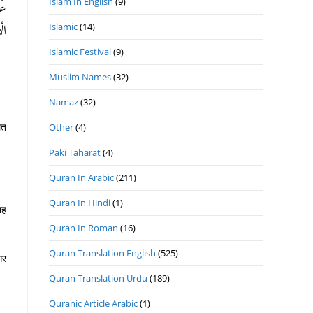
Islam In English
(9)
عَن
Islamic
(14)
).
Islamic Festival
(9)
Muslim Names
(32)
Namaz
(32)
लत
Other
(4)
Paki Taharat
(4)
Quran In Arabic
(211)
Quran In Hindi
(1)
ाह
Quran In Roman
(16)
Quran Translation English
(525)
गर
Quran Translation Urdu
(189)
Quranic Article Arabic
(1)