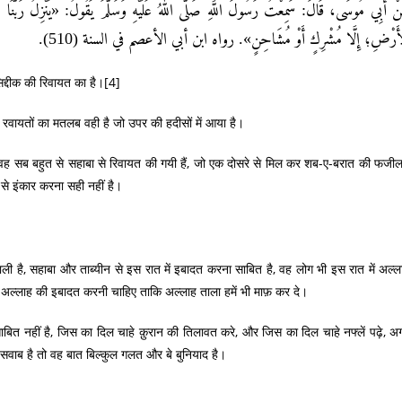
ْ أَبِي مُوسَى، قَالَ: سَمِعْتُ رَسُولَ اللَّهِ صَلَّى اللهُ عَلَيْهِ وَسَلَّمَ يَقُولُ: «يَنْزِلُ رَبُّنَا تَبَا
الْأَرْضِ؛ إِلَّا مُشْرِكٍ أَوْ مُشَاحِنٍ». رواه ابن أبي الأعصم في السنة (510
द्दीक की रिवायत का है।
[4]
तर रवायतों का मतलब वही है जो उपर की हदीसों में आया है।
न वह सब बहुत से सहाबा से रिवायत की गयी हैं, जो एक दोसरे से मिल कर शब-ए-बरात की फजी
े इंकार करना सही नहीं है।
ली है, सहाबा और ताब्यीन से इस रात में इबादत करना साबित है, वह लोग भी इस रात में अल्ल
ं अल्लाह की इबादत करनी चाहिए ताकि अल्लाह ताला हमें भी माफ़ कर दे।
ाबित नहीं है, जिस का दिल चाहे क़ुरान की तिलावत करे, और जिस का दिल चाहे नफ्लें पढ़े, अ
वाब है तो वह बात बिल्कुल गलत और बे बुनियाद है।