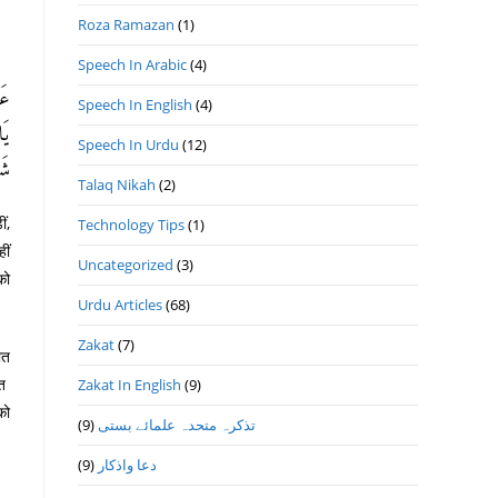
Roza Ramazan
(1)
Speech In Arabic
(4)
عَ:
Speech In English
(4)
يَا
Speech In Urdu
(12)
).
Talaq Nikah
(2)
ं,
Technology Tips
(1)
ीं
Uncategorized
(3)
को
Urdu Articles
(68)
Zakat
(7)
ात
ात
Zakat In English
(9)
को
(9)
تذكرہ متحدہ علمائے بستى
(9)
دعا واذكار