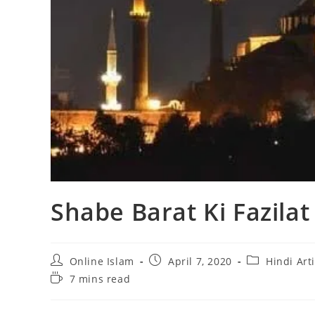
Shabe Barat Ki Fazilat
Post
Post
Post
Online Islam
April 7, 2020
Hindi Art
author:
published:
category:
Reading
7 mins read
time: