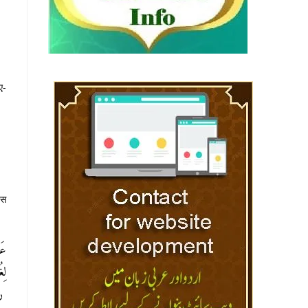
ए-
इस
عَن
ل”.
رو).