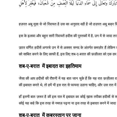
رَكَ وَتَعَالَى إِلَى سَمَاءِ الدُّنْيَا لَيْلَةَ النِّصْفِ مِنْ شَعْبَانَ، فَيَغْفِرُ لِأَهْلِ
हज़रत अबू मूसा से जो रिवायत है उस का अनुवाद वही है जो हज़रत अबू बक्र सि
इस के इलावा और बहुत सारी रिवायतें हदीस की पुस्तकों में है, उन में से जादा 
ऊपर वर्णित हदीसें अगरचे उन में से अक्सर सनद के अंतर्गत कमज़ोर हैं लेकि
को साबित करने के लिए काफी हैं, इस लिए शब-ए-बरात की फ़ज़ीलत को एक दम स
शब-ए-बरात में इबादत का इहतिमाम
जैसा की आप हदीसों की रौशनी में यह बात जान चुके हैं कि यह रात फ़ज़ीलत वा
की इबादत करते थे, तो हमें भी इस रात से फायदा उठाना चाहिए, और उस रात मे
हाँ इतनी बात ज़रूर है की इस रात में इबादत का कोई ख़ास तरीका हदीसों से स
कोई यह कहे कि इस तरह से नमाज़ पढ़ना या इस तरह से इबादत करने में जादा स
शब-ए-बरात में कब्रस्तान पर जाना