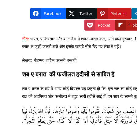
Facebook
Twitter
Pinterest
Pocket
Flip
नोट:
भारत, पाकिस्तान और बांग्लादेश में शब-ए-बरात कल, आने वाले गुरुवार,
बरात से जुड़ी ज़रूरी बातें और इसके फायदे नीचे दिए गए लेख में पढ़ें।
लेखक: मोहम्मद हाशिम कासमी बस्तवी
शब-ए-बरात की फजीलत हदीसों से साबित है
शब-ए-बरात के बारे में अगर कोई बियक्त यह कहता हो कि: इस रात का कोई मह
रात की अहमियत और फजीलत में बहुत सारी हदीसें आई हैं, हम आप के सामने कु
لنِّصْفِ مِنْ شَعْبَانَ، فَقُومُوا لَيْلَهَا وَصُومُوا نَهَارَهَا، فَإِنَّ اللَّهَ يَنْزِلُ فِيهَا
ِقٌ فَأَرْزُقَهُ أَلَا مُبْتَلًى فَأُعَافِيَهُ أَلَا كَذَا أَلَا كَذَا، حَتَّى يَطْلُعَ الْفَجْرُ