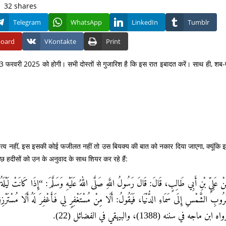
32
shares
Telegram
WhatsApp
LinkedIn
Tumblr
board
VKontakte
Print
 13 फरवरी 2025 को होगी। सभी दोस्तों से गुजारिश है कि इस रात इबादत करें। साथ ही, शब-
त्व नहीं, इस इसकी कोई फजीलत नहीं तो उस बियक्य की बात को नकार दिया जाएगा, क्यूंकि 
छ हदीसों को उन के अनुवाद के साथ शियर कर रहे हैं:
ْ عَلِيِّ بْنِ أَبِي طَالِبٍ، قَالَ: قَالَ رَسُولُ اللَّهِ صَلَّى اللهُ عَلَيْهِ وَسَلَّمَ: “إِذَا كَانَتْ لَيْلَةُ ا
ِغُرُوبِ الشَّمْسِ إِلَى سَمَاءِ الدُّنْيَا، فَيَقُولُ: أَلَا مِنْ مُسْتَغْفِرٍ لِي فَأَغْفِرَ لَهُ أَلَا مُسْتَرْز
اه ابن ماجه في سننه (1388)، والبيهقي في الفضائل (22