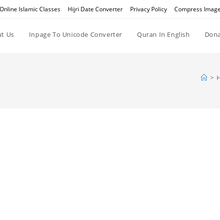
Online Islamic Classes
Hijri Date Converter
Privacy Policy
Compress Imag
t Us
Inpage To Unicode Converter
Quran In English
Dona
>
H