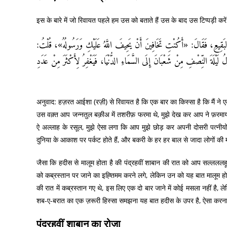
इस के बारे में जो रिवायत पहले हम उस को बताते हैं उस के बाद उस टिप्पड़ी करें 
َ بِالبَقِيعِ، فَقَالَ: «أَكُنْتِ تَخَافِينَ أَنْ يَحِيفَ اللَّهُ عَلَيْكِ وَرَسُولُهُ»، قُلْتُ
 لَيْلَةَ النِّصْفِ مِنْ شَعْبَانَ إِلَى السَّمَاءِ الدُّنْيَا، فَيَغْفِرُ لِأَكْثَرَ مِنْ عَدَدِ
अनुवाद: हज़रत आईशा (रज़ी) से रिवायत है कि एक बार का किस्सा है कि मैं ने
उस वक़्त आप जन्नतुल बक़ीअ में तशरीफ़ फरमा थे, मुझे देख कर आप ने फ़रमाया: क्
ऐ अल्लाह के रसूल, मुझे ऐसा लगा कि आप मुझे छोड़ कर अपनी दोसरी पत्नीयों
दुनिया के आकाश पर पर्कट होते हैं, और बकरी के हर हर बाल से जादा लोगों की
जैसा कि हदीस से मालूम होता है की पंद्रहवीं शाबान की रात को आप सल्ललल
को कब्रस्तान पर जाने का इह्तिमम करने लगे, लेकिन उन को यह बात मालूम हो
की रात में कब्रस्तान गए थे, इस लिए एक दो बार जाने में कोई मसला नहीं ह
शब-ए-बरात का एक ज़रूरी हिस्सा समझना यह बात हदीस के उपर है, ऐसा करना 
पंद्रहवीं शाबान का रोज़ा