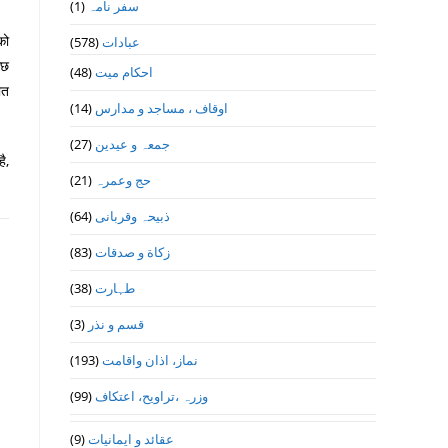
(1)
سفر نامہ
को
(578)
عبادات
ुछ
(48)
احکام میت
ात
(14)
اوقاف ، مساجد و مدارس
(27)
جمعہ و عیدین
ै,
(21)
حج وعمرہ
(64)
ذبیحہ وقربانی
(83)
زکاة و صدقات
(38)
طہارت
(3)
قسم و نذر
(193)
نماز، اذان واقامت
(99)
وزرہ ،تراويح، اعتكاف
(9)
عقائد و ایمانیات