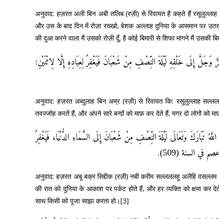
अनुवाद: हज़रत अली बिन अबी तलिब (रज़ी) से रिवायत है कहते हैं रसूलुल्लाह
और उस के बाद दिन में रोज़ा रख्खो, बेशक अल्लाह दुनिया के आसमान पर उतरत
की दुआ करने वाला मैं उसको रोज़ी दूँ, है कोई बिमारी से शिफा मांगने मैं उसक
جَلَّ إِلَى خَلْقِهِ لَيْلَةَ النِّصْفِ مِنْ شَعْبَانَ فَيَغْفِرُ لِعِبَادِهِ إِلَّا لِاثْنَيْنِ
अनुवाद: हज़रत अब्दुलाह बिन अम्र (रज़ी) से रिवायत कि: रसूलुल्लाह सल्
तवज्जोह करतें हैं, और अंपने सारे बन्दों को माफ़ कर देते हैं, मगर दो लोगों क
َّهُ تَبَارَكَ وَتَعَالَى لَيْلَةَ النِّصْفِ مِنْ شَعْبَانَ إِلَى السَّمَاءِ الدُّنْيَا، فَيَغْفِرُ
 الأعصم في السنة (509
अनुवाद: हज़रत अबू बक्र सिद्दीक (रज़ी) नबी करीम सल्लललहू अलैहि वसल्लम स
की रात को दुनिया के आकाश पर पर्कट होते हैं, और हर व्यक्ति को क्षमा कर देत
साथ किसी को पूजा साझा करता हो।
[3]