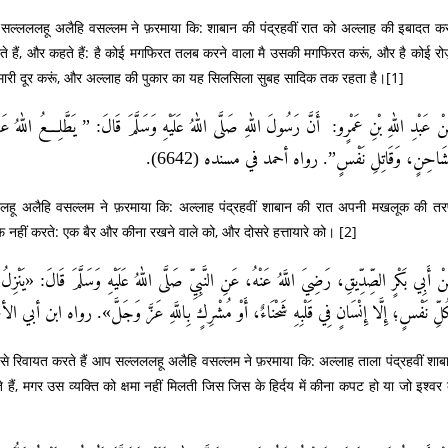
 सल्लललहू अलैहि वसल्लम ने फ़रमाया कि: शाबान की पंद्रहवीं रात को अल्लाह की इबादत कर
े हैं, और कहते हैं: है कोई मगफिरत तलब करने वाला मै उसकी मगफिरत करूं, और है कोई रो
ी बिमारी दूर करूं, और अल्लाह की पुकार का यह सिलसिला सुबह सादिक तक रहता है।
[1]
نْ عَبْدِ اللهِ بْنِ عَمْرٍو: أَنَّ رَسُولَ اللهِ صَلَّى اللهُ عَلَيْهِ وَسَلَّمَ قَالَ: ” يَطَّلِعُ اللهُ عَزَّ وَ
مُشَاحِنٍ، وَقَاتِلِ نَفْسٍ”. رواه أحمد في مسنده (6642
लललहू अलैहि वसल्लम ने फ़रमाया कि: अल्लाह पंद्रहवीं शाबान की रात अपनी मखलूक की त
ो माफ़ नहीं करते: एक बैर और कीना रखने वाले को, और दोसरे हत्तायारे को।
[2]
ْ أَبِي بَكْرٍ الصِّدِّيقِ، رَضِيَ اللَّهُ عَنْهُ، عَنِ النَّبِيِّ صَلَّى اللهُ عَلَيْهِ وَسَلَّمَ قَالَ: «يَنْزِلُ الل
ِكُلِّ نَفْسٍ؛ إِلَّا إِنْسَانٍ فِي قَلْبِهِ شَحْنَاءٌ، أَوْ مُشْرِكٍ بِاللَّهِ عَزَّ وَجَلَّ». رواه ابن أبي
े रिवायत करते हैं आप सल्लललहू अलैहि वसल्लम ने फ़रमाया कि: अल्लाह ताला पंद्रहवीं शाब
े हैं, मगर उस व्यक्ति को क्षमा नहीं मिलती जिस जिस के हिर्दय में कीना कपट हो या जो इश्वर 