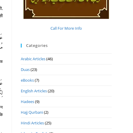
ो,
ज़ी
Call For More Info
عَ:
Categories
).
Arabic Articles
(46)
रफ
Duas
(23)
eBooks
(7)
عَن
English Articles
(20)
ل).
Hadees
(9)
ान
Hajj Qurbani
(2)
के
Hindi Articles
(25)