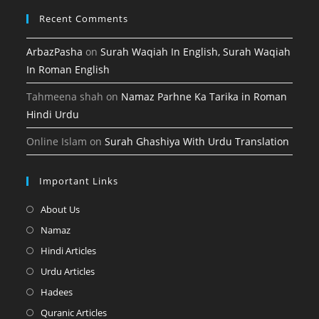
Recent Comments
ArbazPasha
on
Surah Waqiah In English, Surah Waqiah
In Roman English
Tahmeena shah
on
Namaz Parhne Ka Tarika in Roman
Hindi Urdu
Online Islam
on
Surah Ghashiya With Urdu Translation
Important Links
Opens
About Us
in
Opens
Namaz
a
in
Opens
Hindi Articles
new
a
in
Opens
Urdu Articles
tab
new
a
in
Opens
Hadees
tab
new
a
in
Opens
Quranic Articles