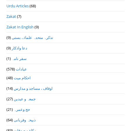
Urdu Articles
(68)
Zakat
(7)
Zakat In English
(9)
تذكرہ متحدہ علمائے بستى
(9)
دعا واذكار
(9)
سفر نامہ
(1)
عبادات
(578)
احکام میت
(48)
اوقاف ، مساجد و مدارس
(14)
جمعہ و عیدین
(27)
حج وعمرہ
(21)
ذبیحہ وقربانی
(64)
زکاة و صدقات
(83)