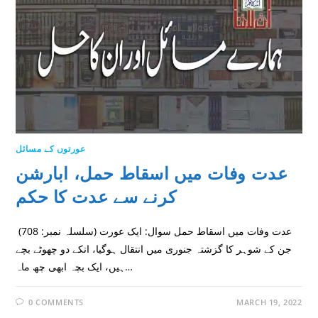
عورتوں کے مسائل
عدت وفات میں اسقاط حمل، ابارشن
کرنے سے عدت کا حکم
(سلسلہ نمبر: 708) عدت وفات میں اسقاط حمل سوال: ایک عورت
جن کے شوہر کا گزشتہ جنوری میں انتقال ہوگیا، انکے دو چھوٹے بچے
ہیں، ایک بچہ ابھی چھ ماہ…
0 COMMENTS
MARCH 19, 2022