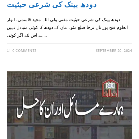
دودھ بینک كى شرعى حيثيت
دودھ بینک كى شرعى حيثيت مفتی ولی اللہ مجید قاسمی، انوار
العلوم فتح پور تال نرجا ضلع مئو۔ ماں کے دودھ کا کوئی متبادل نہیں
ہے اس لئے اگر کوئی…
0 COMMENTS
SEPTEMBER 20, 2024