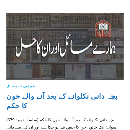
عورتوں کے مسائل
بچہ دانی نکلوانے کے بعد آنے والے خون
کا حکم
(سلسلہ نمبر: 679) بچہ دانی نکلوانے کے بعد آنے والے خون کا حکم
سوال: ایک خاتون جن کا حیض بند ہو چکا ہے، اور ان کی بچے دانی