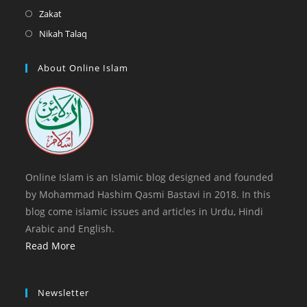
tab
new
a
in
Opens
Zakat
tab
new
a
in
Opens
Nikah Talaq
tab
new
a
in
tab
new
a
About Online Islam
tab
new
tab
Online Islam is an Islamic blog designed and founded
by Mohammad Hashim Qasmi Bastavi in 2018. In this
blog come islamic issues and articles in Urdu, Hindi
Arabic and English.
Read More
Newsletter