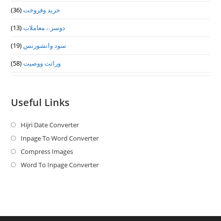
خرید وفروخت
(36)
دوسرے معاملات
(13)
سود وانشورنس
(19)
وراثت ووصيت
(58)
Useful Links
Hijri Date Converter
Opens
in
Inpage To Word Converter
Opens
a
in
Compress Images
Opens
new
a
in
Word To Inpage Converter
Opens
tab
new
a
in
tab
new
a
tab
new
tab