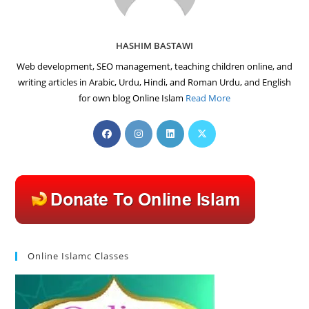
HASHIM BASTAWI
Web development, SEO management, teaching children online, and
writing articles in Arabic, Urdu, Hindi, and Roman Urdu, and English
for own blog Online Islam
Read More
Opens
Opens
Opens
Opens
in
in
in
in
a
a
a
a
new
new
new
new
tab
tab
tab
tab
Online Islamc Classes