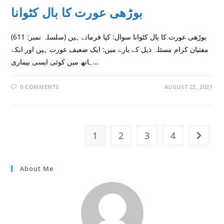
بوڑھی عورت کا بال کٹوانا
(سلسلہ نمبر: 611) بوڑھی عورت کا بال کٹوانا سوال: کیا فرماتے ہیں
مفتیان کرام مسئلہ ذیل کے بارے میں: ایک ضعیف عورت ہیں اور انکے
ہاتھ میں کوئی ایسی بیماری…
0 COMMENTS
AUGUST 22, 2021
1
2
3
4
Go to t
About Me