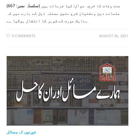
(سلسلہ نمبر: 667) عدت وفات کا خرچہ سوال: کیا فرماتے ہیں
علمائے دین ومفتیان شرع متین مسئلہ ذیل کے بارے میں کہ
ایک عورت کے شوہر کا انتقال ہوگیا ہے،…
0 COMMENTS
AUGUST 26, 2021
عورتوں کے مسائل