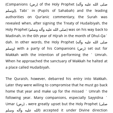
(Companions (رض) of the Holy Prophet (صلى الله عليه وآله
وسلم)), Tabi` in (Pupils of Sahabah) and the leading
authorities on Qur’anic commentary, the Surah was
revealed when, after signing the Treaty of Hudaibiyah, the
Holy Prophet (صلى الله عليه وآله وسلم) was on his way back to
Madinah, in the 6th year of Hijrah in the month of Dhul-Qa`
dah. In other words, the Holy Prophet (صلى الله عليه وآله
وسلم) with a party of his Companions (رض) set out for
Makkah with the intention of performing the ` Umrah.
When he approached the sanctuary of Makkah he halted at
a place called Hudaibiyah.
The Quraish, however, debarred his entry into Makkah.
Later they were willing to compromise that he must go back
home that year and make up for the missed ` Umrah the
following year. Many companions, especially Sayyidna `
Umar (رض) ، were greatly upset but the Holy Prophet (صلى
الله عليه وآله وسلم) accepted it under Divine direction