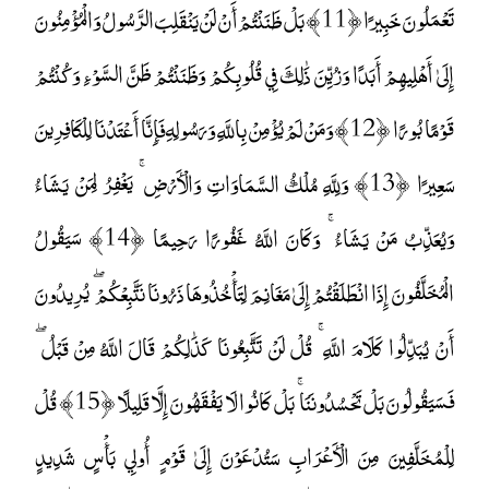
تَعْمَلُونَ خَبِيرًا ﴿11﴾ بَلْ ظَنَنْتُمْ أَنْ لَنْ يَنْقَلِبَ الرَّسُولُ وَالْمُؤْمِنُونَ
إِلَىٰ أَهْلِيهِمْ أَبَدًا وَزُيِّنَ ذَٰلِكَ فِي قُلُوبِكُمْ وَظَنَنْتُمْ ظَنَّ السَّوْءِ وَكُنْتُمْ
قَوْمًا بُورًا ﴿12﴾ وَمَنْ لَمْ يُؤْمِنْ بِاللَّهِ وَرَسُولِهِ فَإِنَّا أَعْتَدْنَا لِلْكَافِرِينَ
سَعِيرًا ﴿13﴾ وَلِلَّهِ مُلْكُ السَّمَاوَاتِ وَالْأَرْضِ ۚ يَغْفِرُ لِمَنْ يَشَاءُ
وَيُعَذِّبُ مَنْ يَشَاءُ ۚ وَكَانَ اللَّهُ غَفُورًا رَحِيمًا ﴿14﴾ سَيَقُولُ
الْمُخَلَّفُونَ إِذَا انْطَلَقْتُمْ إِلَىٰ مَغَانِمَ لِتَأْخُذُوهَا ذَرُونَا نَتَّبِعْكُمْ ۖ يُرِيدُونَ
أَنْ يُبَدِّلُوا كَلَامَ اللَّهِ ۚ قُلْ لَنْ تَتَّبِعُونَا كَذَٰلِكُمْ قَالَ اللَّهُ مِنْ قَبْلُ ۖ
فَسَيَقُولُونَ بَلْ تَحْسُدُونَنَا ۚ بَلْ كَانُوا لَا يَفْقَهُونَ إِلَّا قَلِيلًا ﴿15﴾ قُلْ
لِلْمُخَلَّفِينَ مِنَ الْأَعْرَابِ سَتُدْعَوْنَ إِلَىٰ قَوْمٍ أُولِي بَأْسٍ شَدِيدٍ