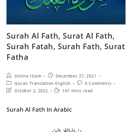
Surah Al Fath, Surat Al Fath,
Surah Fatah, Surah Fath, Surat
Fatha
Post
Post
Online Islam
December 27, 2021
author:
published:
Post
Post
Quran Translation English
0 Comments
category:
comments:
Post
Reading
October 2, 2022
107 mins read
last
time:
modified:
Surah Al Fath In Arabic
﷽