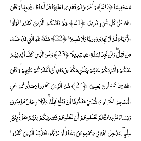
مُسْتَقِيمًا ﴿20﴾ وَأُخْرَىٰ لَمْ تَقْدِرُوا عَلَيْهَا قَدْ أَحَاطَ اللَّهُ بِهَا ۚ وَكَانَ
اللَّهُ عَلَىٰ كُلِّ شَيْءٍ قَدِيرًا ﴿21﴾ وَلَوْ قَاتَلَكُمُ الَّذِينَ كَفَرُوا لَوَلَّوُا
الْأَدْبَارَ ثُمَّ لَا يَجِدُونَ وَلِيًّا وَلَا نَصِيرًا ﴿22﴾ سُنَّةَ اللَّهِ الَّتِي قَدْ خَلَتْ
مِنْ قَبْلُ ۖ وَلَنْ تَجِدَ لِسُنَّةِ اللَّهِ تَبْدِيلًا ﴿23﴾ وَهُوَ الَّذِي كَفَّ أَيْدِيَهُمْ
عَنْكُمْ وَأَيْدِيَكُمْ عَنْهُمْ بِبَطْنِ مَكَّةَ مِنْ بَعْدِ أَنْ أَظْفَرَكُمْ عَلَيْهِمْ ۚ وَكَانَ
اللَّهُ بِمَا تَعْمَلُونَ بَصِيرًا ﴿24﴾ هُمُ الَّذِينَ كَفَرُوا وَصَدُّوكُمْ عَنِ
الْمَسْجِدِ الْحَرَامِ وَالْهَدْيَ مَعْكُوفًا أَنْ يَبْلُغَ مَحِلَّهُ ۚ وَلَوْلَا رِجَالٌ مُؤْمِنُونَ
وَنِسَاءٌ مُؤْمِنَاتٌ لَمْ تَعْلَمُوهُمْ أَنْ تَطَئُوهُمْ فَتُصِيبَكُمْ مِنْهُمْ مَعَرَّةٌ بِغَيْرِ
عِلْمٍ ۖ لِيُدْخِلَ اللَّهُ فِي رَحْمَتِهِ مَنْ يَشَاءُ ۚ لَوْ تَزَيَّلُوا لَعَذَّبْنَا الَّذِينَ كَفَرُوا