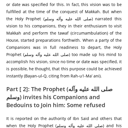
or date was specified for this. In fact, this vision was to be
fulfilled at the time of the conquest of Makkah. But when
the Holy Prophet (صلى الله عليه وآله وسلم) narrated this
vision to his companions, they in their enthusiasm to visit
Makkah and perform the tawaf (circumambulation) of the
House, started preparations forthwith. When a party of the
Companions was in full readiness to depart, the Holy
Prophet (صلى الله عليه وآله وسلم) too made up his mind to
accomplish his vision, since no time or date was specified, it
is possible, he thought, that this purpose could be achieved
instantly (Bayan-ul-Q, citing from Rah-u1-Ma’ ani).
Part [ 2]: The Prophet (صلى الله عليه وآله
وسلم) invites his Companions and
Bedouins to Join him: Some refused
It is reported on the authority of Ibn Said and others that
when the Holy Prophet (صلى الله عليه وآله وسلم) and his