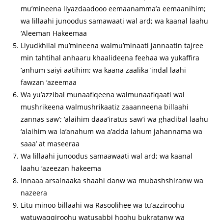
mu’mineena liyazdaadooo eemaanamma’a eemaanihim;
wa lillaahi junoodus samawaati wal ard; wa kaanal laahu
‘Aleeman Hakeemaa
Liyudkhilal mu’mineena walmu’minaati jannaatin tajree
min tahtihal anhaaru khaalideena feehaa wa yukaffira
‘anhum saiyi aatihim; wa kaana zaalika ‘indal laahi
fawzan ‘azeemaa
Wa yu’azzibal munaafiqeena walmunaafiqaati wal
mushrikeena walmushrikaatiz zaaanneena billaahi
zannas saw’; ‘alaihim daaa’iratus saw’i wa ghadibal laahu
‘alaihim wa la’anahum wa a’adda lahum jahannama wa
saaa’ at maseeraa
Wa lillaahi junoodus samaawaati wal ard; wa kaanal
laahu ‘azeezan hakeema
Innaaa arsalnaaka shaahi danw wa mubashshiranw wa
nazeera
Litu minoo billaahi wa Rasoolihee wa tu’azziroohu
watuwaqqiroohu watusabbi hoohu bukratanw wa