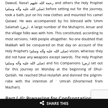
Dawud, Nasa’i رحمة الله عليهم and others the Holy Prophet
(صلى الله عليه وآله وسلم) before setting out for the journey,
took a bath, put on his new clothes and mounted his camel
Qaswa’. He was accompanied by his blessed wife ‘Umm
Salamah (رض) . A large number of the Muhajirin, Ansar and
the village folks was with him. This constituted, according to
most versions, 1400 people altogether. No one doubted that
Makkah will be conquered on that day on account of the
Holy Prophet’s (صلى الله عليه وآله وسلم) vision, whereas they
did not have any weapons except swords. The Holy Prophet
(صلى الله عليه وآله وسلم) and his Companions (رض) set out
for this journey on Monday at the beginning of Dhul-
Qa’dah. He reached Dhul-Hulaifah and donned the pilgrim-
robe with the intention of ` Umrah (Shorterned from
Mazhari).
Part [ 4]: Preparing for Confrontation
SHARE THIS
with Makkans