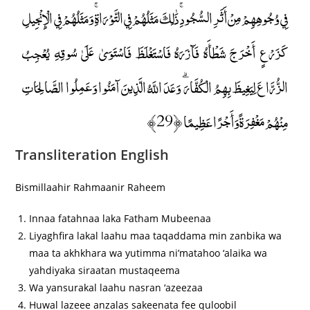
فِي وُجُوهِهِمْ مِنْ أَثَرِ السُّجُودِ ۚ ذَٰلِكَ مَثَلُهُمْ فِي التَّوْرَاةِ ۚ وَمَثَلُهُمْ فِي الْإِنْجِيلِ
كَزَرْعٍ أَخْرَجَ شَطْأَهُ فَآزَرَهُ فَاسْتَغْلَظَ فَاسْتَوَىٰ عَلَىٰ سُوقِهِ يُعْجِبُ
الزُّرَّاعَ لِيَغِيظَ بِهِمُ الْكُفَّارَ ۗ وَعَدَ اللَّهُ الَّذِينَ آمَنُوا وَعَمِلُوا الصَّالِحَاتِ
مِنْهُمْ مَغْفِرَةً وَأَجْرًا عَظِيمًا ﴿29﴾
Transliteration English
Bismillaahir Rahmaanir Raheem
Innaa fatahnaa laka Fatham Mubeenaa
Liyaghfira lakal laahu maa taqaddama min zanbika wa
maa ta akhkhara wa yutimma ni’matahoo ‘alaika wa
yahdiyaka siraatan mustaqeema
Wa yansurakal laahu nasran ‘azeezaa
Huwal lazeee anzalas sakeenata fee quloobil