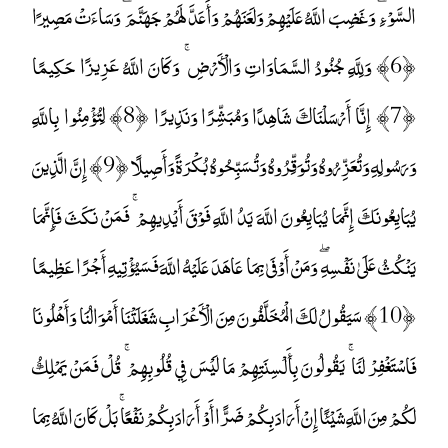
السَّوْءِ ۖ وَغَضِبَ اللَّهُ عَلَيْهِمْ وَلَعَنَهُمْ وَأَعَدَّ لَهُمْ جَهَنَّمَ ۖ وَسَاءَتْ مَصِيرًا
﴿6﴾ وَلِلَّهِ جُنُودُ السَّمَاوَاتِ وَالْأَرْضِ ۚ وَكَانَ اللَّهُ عَزِيزًا حَكِيمًا
﴿7﴾ إِنَّا أَرْسَلْنَاكَ شَاهِدًا وَمُبَشِّرًا وَنَذِيرًا ﴿8﴾ لِتُؤْمِنُوا بِاللَّهِ
وَرَسُولِهِ وَتُعَزِّرُوهُ وَتُوَقِّرُوهُ وَتُسَبِّحُوهُ بُكْرَةً وَأَصِيلًا ﴿9﴾ إِنَّ الَّذِينَ
يُبَايِعُونَكَ إِنَّمَا يُبَايِعُونَ اللَّهَ يَدُ اللَّهِ فَوْقَ أَيْدِيهِمْ ۚ فَمَنْ نَكَثَ فَإِنَّمَا
يَنْكُثُ عَلَىٰ نَفْسِهِ ۖ وَمَنْ أَوْفَىٰ بِمَا عَاهَدَ عَلَيْهُ اللَّهَ فَسَيُؤْتِيهِ أَجْرًا عَظِيمًا
﴿10﴾ سَيَقُولُ لَكَ الْمُخَلَّفُونَ مِنَ الْأَعْرَابِ شَغَلَتْنَا أَمْوَالُنَا وَأَهْلُونَا
فَاسْتَغْفِرْ لَنَا ۚ يَقُولُونَ بِأَلْسِنَتِهِمْ مَا لَيْسَ فِي قُلُوبِهِمْ ۚ قُلْ فَمَنْ يَمْلِكُ
لَكُمْ مِنَ اللَّهِ شَيْئًا إِنْ أَرَادَ بِكُمْ ضَرًّا أَوْ أَرَادَ بِكُمْ نَفْعًا ۚ بَلْ كَانَ اللَّهُ بِمَا