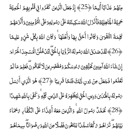
مِنْهُمْ عَذَابًا أَلِيمًا ﴿25﴾ إِذْ جَعَلَ الَّذِينَ كَفَرُوا فِي قُلُوبِهِمُ الْحَمِيَّةَ
حَمِيَّةَ الْجَاهِلِيَّةِ فَأَنْزَلَ اللَّهُ سَكِينَتَهُ عَلَىٰ رَسُولِهِ وَعَلَى الْمُؤْمِنِينَ وَأَلْزَمَهُمْ
كَلِمَةَ التَّقْوَىٰ وَكَانُوا أَحَقَّ بِهَا وَأَهْلَهَا ۚ وَكَانَ اللَّهُ بِكُلِّ شَيْءٍ عَلِيمًا
﴿26﴾ لَقَدْ صَدَقَ اللَّهُ رَسُولَهُ الرُّؤْيَا بِالْحَقِّ ۖ لَتَدْخُلُنَّ الْمَسْجِدَ الْحَرَامَ
إِنْ شَاءَ اللَّهُ آمِنِينَ مُحَلِّقِينَ رُءُوسَكُمْ وَمُقَصِّرِينَ لَا تَخَافُونَ ۖ فَعَلِمَ مَا لَمْ
تَعْلَمُوا فَجَعَلَ مِنْ دُونِ ذَٰلِكَ فَتْحًا قَرِيبًا ﴿27﴾ هُوَ الَّذِي أَرْسَلَ
رَسُولَهُ بِالْهُدَىٰ وَدِينِ الْحَقِّ لِيُظْهِرَهُ عَلَى الدِّينِ كُلِّهِ ۚ وَكَفَىٰ بِاللَّهِ شَهِيدًا
﴿28﴾ مُحَمَّدٌ رَسُولُ اللَّهِ ۚ وَالَّذِينَ مَعَهُ أَشِدَّاءُ عَلَى الْكُفَّارِ رُحَمَاءُ
بَيْنَهُمْ ۖ تَرَاهُمْ رُكَّعًا سُجَّدًا يَبْتَغُونَ فَضْلًا مِنَ اللَّهِ وَرِضْوَانًا ۖ سِيمَاهُمْ