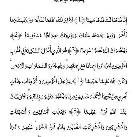
إِنَّا فَتَحْنَا لَكَ فَتْحًا مُبِينًا ﴿1﴾ لِيَغْفِرَ لَكَ اللَّهُ مَا تَقَدَّمَ مِنْ ذَنْبِكَ وَمَا
تَأَخَّرَ وَيُتِمَّ نِعْمَتَهُ عَلَيْكَ وَيَهْدِيَكَ صِرَاطًا مُسْتَقِيمًا ﴿2﴾
وَيَنْصُرَكَ اللَّهُ نَصْرًا عَزِيزًا ﴿3﴾ هُوَ الَّذِي أَنْزَلَ السَّكِينَةَ فِي قُلُوبِ
الْمُؤْمِنِينَ لِيَزْدَادُوا إِيمَانًا مَعَ إِيمَانِهِمْ ۗ وَلِلَّهِ جُنُودُ السَّمَاوَاتِ وَالْأَرْضِ ۚ
وَكَانَ اللَّهُ عَلِيمًا حَكِيمًا ﴿4﴾ لِيُدْخِلَ الْمُؤْمِنِينَ وَالْمُؤْمِنَاتِ جَنَّاتٍ
تَجْرِي مِنْ تَحْتِهَا الْأَنْهَارُ خَالِدِينَ فِيهَا وَيُكَفِّرَ عَنْهُمْ سَيِّئَاتِهِمْ ۚ وَكَانَ ذَٰلِكَ
عِنْدَ اللَّهِ فَوْزًا عَظِيمًا ﴿5﴾ وَيُعَذِّبَ الْمُنَافِقِينَ وَالْمُنَافِقَاتِ
وَالْمُشْرِكِينَ وَالْمُشْرِكَاتِ الظَّانِّينَ بِاللَّهِ ظَنَّ السَّوْءِ ۚ عَلَيْهِمْ دَائِرَةُ