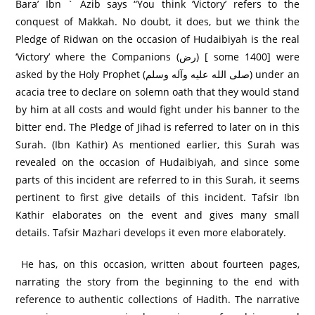
Bara’ Ibn ` Azib says “You think ‘Victory’ refers to the
conquest of Makkah. No doubt, it does, but we think the
Pledge of Ridwan on the occasion of Hudaibiyah is the real
‘Victory’ where the Companions (رض) [ some 1400] were
asked by the Holy Prophet (صلى الله عليه وآله وسلم) under an
acacia tree to declare on solemn oath that they would stand
by him at all costs and would fight under his banner to the
bitter end. The Pledge of Jihad is referred to later on in this
Surah. (Ibn Kathir) As mentioned earlier, this Surah was
revealed on the occasion of Hudaibiyah, and since some
parts of this incident are referred to in this Surah, it seems
pertinent to first give details of this incident. Tafsir Ibn
Kathir elaborates on the event and gives many small
details. Tafsir Mazhari develops it even more elaborately.
He has, on this occasion, written about fourteen pages,
narrating the story from the beginning to the end with
reference to authentic collections of Hadith. The narrative