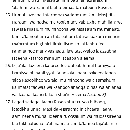
‘anhum bibatni Makkata mim ba’di an azfarakum
‘alaihim; wa kaanal laahu bimaa ta’maloona Baseera
Humul lazeena kafaroo wa saddookum ‘anil-Masjidil-
Haraami walhadya ma’koofan any yablugha mahillah; wa
law laa rijaalum mu’minoona wa nisaaa’um mu’minaatul
lam ta’lamoohum an tata’oohum fatuseebakum minhum
ma’arratum bighairi ‘ilmin liyud khilal laahu fee
rahmatihee many yashaaa’; law tazayyaloo la’azzabnal
lazeena kafaroo minhum ‘azaaban aleema
Iz ja’alal lazeena kafaroo fee quloobihimul hamiyyata
hamiyyatal jaahiliyyati fa anzalal laahu sakeenatahoo
‘alaa Rasoolihee wa ‘alal mu mineena wa alzamahum
kalimatat taqwaa wa kaanooo ahaqqa bihaa wa ahlahaa;
wa kaanal laahu bikulli shai’in Aleema
(section 3)
Laqad sadaqal laahu Rasoolahur ru’yaa bilhaqq,
latadkhulunnal Masjidal-Haraama in shaaa’al laahu
aamineena muhalliqeena ru’oosakum wa muqassireena
laa takhaafoona fa’alima maa lam ta’lamoo faja’ala min