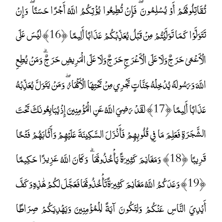
تُقَاتِلُونَهُمْ أَوْ يُسْلِمُونَ ۖ فَإِنْ تُطِيعُوا يُؤْتِكُمُ اللَّهُ أَجْرًا حَسَنًا ۖ وَإِنْ
تَتَوَلَّوْا كَمَا تَوَلَّيْتُمْ مِنْ قَبْلُ يُعَذِّبْكُمْ عَذَابًا أَلِيمًا ﴿16﴾ لَيْسَ عَلَى
الْأَعْمَىٰ حَرَجٌ وَلَا عَلَى الْأَعْرَجِ حَرَجٌ وَلَا عَلَى الْمَرِيضِ حَرَجٌ ۗ وَمَنْ يُطِعِ
اللَّهَ وَرَسُولَهُ يُدْخِلْهُ جَنَّاتٍ تَجْرِي مِنْ تَحْتِهَا الْأَنْهَارُ ۖ وَمَنْ يَتَوَلَّ يُعَذِّبْهُ
عَذَابًا أَلِيمًا ﴿17﴾ لَقَدْ رَضِيَ اللَّهُ عَنِ الْمُؤْمِنِينَ إِذْ يُبَايِعُونَكَ تَحْتَ
الشَّجَرَةِ فَعَلِمَ مَا فِي قُلُوبِهِمْ فَأَنْزَلَ السَّكِينَةَ عَلَيْهِمْ وَأَثَابَهُمْ فَتْحًا
قَرِيبًا ﴿18﴾ وَمَغَانِمَ كَثِيرَةً يَأْخُذُونَهَا ۗ وَكَانَ اللَّهُ عَزِيزًا حَكِيمًا
﴿19﴾ وَعَدَكُمُ اللَّهُ مَغَانِمَ كَثِيرَةً تَأْخُذُونَهَا فَعَجَّلَ لَكُمْ هَٰذِهِ وَكَفَّ
أَيْدِيَ النَّاسِ عَنْكُمْ وَلِتَكُونَ آيَةً لِلْمُؤْمِنِينَ وَيَهْدِيَكُمْ صِرَاطًا