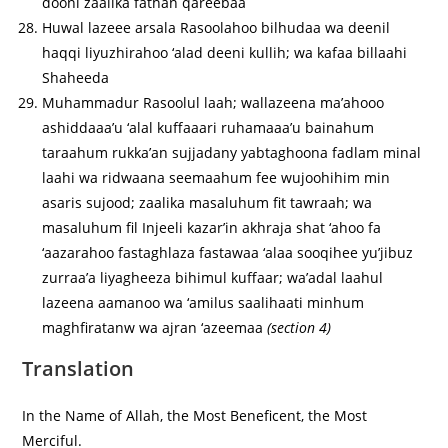
dooni zaalika fathan qareebaa
Huwal lazeee arsala Rasoolahoo bilhudaa wa deenil
haqqi liyuzhirahoo ‘alad deeni kullih; wa kafaa billaahi
Shaheeda
Muhammadur Rasoolul laah; wallazeena ma’ahooo
ashiddaaa’u ‘alal kuffaaari ruhamaaa’u bainahum
taraahum rukka’an sujjadany yabtaghoona fadlam minal
laahi wa ridwaana seemaahum fee wujoohihim min
asaris sujood; zaalika masaluhum fit tawraah; wa
masaluhum fil Injeeli kazar’in akhraja shat ‘ahoo fa
‘aazarahoo fastaghlaza fastawaa ‘alaa sooqihee yu’jibuz
zurraa’a liyagheeza bihimul kuffaar; wa’adal laahul
lazeena aamanoo wa ‘amilus saalihaati minhum
maghfiratanw wa ajran ‘azeemaa
(section 4)
Translation
In the Name of Allah, the Most Beneficent, the Most
Merciful.