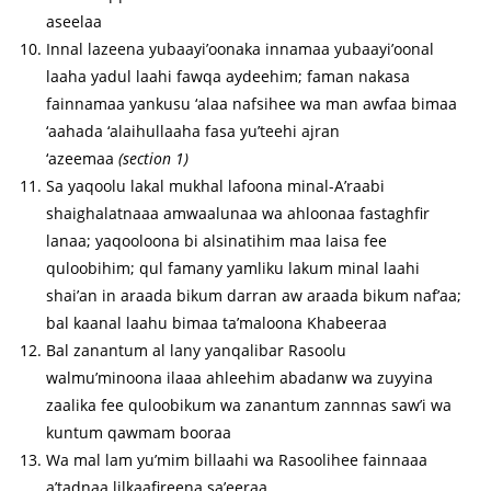
aseelaa
Innal lazeena yubaayi’oonaka innamaa yubaayi’oonal
laaha yadul laahi fawqa aydeehim; faman nakasa
fainnamaa yankusu ‘alaa nafsihee wa man awfaa bimaa
‘aahada ‘alaihullaaha fasa yu’teehi ajran
‘azeemaa
(section 1)
Sa yaqoolu lakal mukhal lafoona minal-A’raabi
shaighalatnaaa amwaalunaa wa ahloonaa fastaghfir
lanaa; yaqooloona bi alsinatihim maa laisa fee
quloobihim; qul famany yamliku lakum minal laahi
shai’an in araada bikum darran aw araada bikum naf’aa;
bal kaanal laahu bimaa ta’maloona Khabeeraa
Bal zanantum al lany yanqalibar Rasoolu
walmu’minoona ilaaa ahleehim abadanw wa zuyyina
zaalika fee quloobikum wa zanantum zannnas saw’i wa
kuntum qawmam booraa
Wa mal lam yu’mim billaahi wa Rasoolihee fainnaaa
a’tadnaa lilkaafireena sa’eeraa