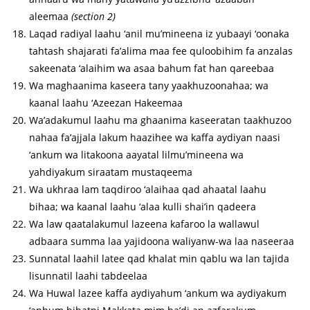
aleemaa
(section 2)
Laqad radiyal laahu ‘anil mu’mineena iz yubaayi ‘oonaka
tahtash shajarati fa’alima maa fee quloobihim fa anzalas
sakeenata ‘alaihim wa asaa bahum fat han qareebaa
Wa maghaanima kaseera tany yaakhuzoonahaa; wa
kaanal laahu ‘Azeezan Hakeemaa
Wa’adakumul laahu ma ghaanima kaseeratan taakhuzoo
nahaa fa’ajjala lakum haazihee wa kaffa aydiyan naasi
‘ankum wa litakoona aayatal lilmu’mineena wa
yahdiyakum siraatam mustaqeema
Wa ukhraa lam taqdiroo ‘alaihaa qad ahaatal laahu
bihaa; wa kaanal laahu ‘alaa kulli shai’in qadeera
Wa law qaatalakumul lazeena kafaroo la wallawul
adbaara summa laa yajidoona waliyanw-wa laa naseeraa
Sunnatal laahil latee qad khalat min qablu wa lan tajida
lisunnatil laahi tabdeelaa
Wa Huwal lazee kaffa aydiyahum ‘ankum wa aydiyakum