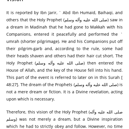
It is reported by Ibn Jarir, ` Abd Ibn Humaid, Baihaqi, and
others that the Holy Prophet (صلى الله عليه وآله وسلم) saw in
a dream in Madinah that he had gone to Makkah with his
Companions, entered it peacefully and performed the `
umrah (shorter pilgrimage). He and his Companions put off
their pilgrim-garb and, according to the rule, some had
their heads shaven and others had their hair cut short. The
Holy Prophet (صلى الله عليه وآله وسلم) then entered the
House of Allah, and the key of the House fell into his hand.
This part of the event is referred to later on in this Surah [
48:27]. The dream of the Prophets (صلى الله عليه وآله وسلم) is
not a mere dream or fiction. It is a Divine revelation, acting
upon which is necessary.
Therefore, this vision of the Holy Prophet (صلى الله عليه وآله
وسلم) was not merely a dream, but a Divine inspiration
which he had to strictly obey and follow. However, no time