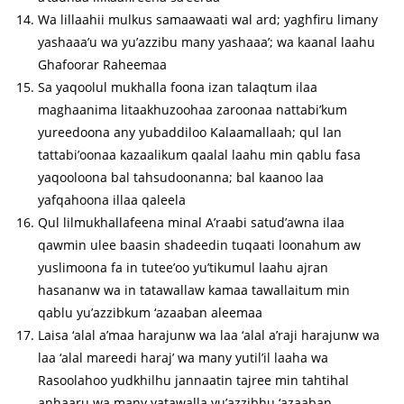
Wa lillaahii mulkus samaawaati wal ard; yaghfiru limany
yashaaa’u wa yu’azzibu many yashaaa’; wa kaanal laahu
Ghafoorar Raheemaa
Sa yaqoolul mukhalla foona izan talaqtum ilaa
maghaanima litaakhuzoohaa zaroonaa nattabi’kum
yureedoona any yubaddiloo Kalaamallaah; qul lan
tattabi’oonaa kazaalikum qaalal laahu min qablu fasa
yaqooloona bal tahsudoonanna; bal kaanoo laa
yafqahoona illaa qaleela
Qul lilmukhallafeena minal A’raabi satud’awna ilaa
qawmin ulee baasin shadeedin tuqaati loonahum aw
yuslimoona fa in tutee’oo yu’tikumul laahu ajran
hasananw wa in tatawallaw kamaa tawallaitum min
qablu yu’azzibkum ‘azaaban aleemaa
Laisa ‘alal a’maa harajunw wa laa ‘alal a’raji harajunw wa
laa ‘alal mareedi haraj’ wa many yutil’il laaha wa
Rasoolahoo yudkhilhu jannaatin tajree min tahtihal
anhaaru wa many yatawalla yu’azzibhu ‘azaaban