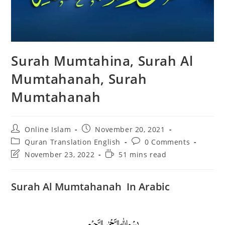
Surah Mumtahina, Surah Al
Mumtahanah, Surah
Mumtahanah
Post
Post
Online Islam
November 20, 2021
author:
published:
Post
Post
Quran Translation English
0 Comments
category:
comments:
Post
Reading
November 23, 2022
51 mins read
last
time:
modified:
Surah Al Mumtahanah In Arabic
﷽