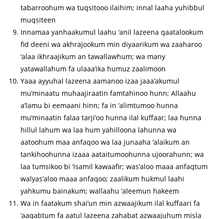
tabarroohum wa tuqsitooo ilaihim; innal laaha yuhibbul
muqsiteen
Innamaa yanhaakumul laahu ‘anil lazeena qaatalookum
fid deeni wa akhrajookum min diyaarikum wa zaaharoo
‘alaa ikhraajikum an tawallawhum; wa many
yatawallahum fa ulaaa’ika humuz zaalimoon
Yaaa ayyuhal lazeena aamanoo izaa jaaa’akumul
mu’minaatu muhaajiraatin famtahinoo hunn; Allaahu
a’lamu bi eemaani hinn; fa in ‘alimtumoo hunna
mu’minaatin falaa tarji’oo hunna ilal kuffaar; laa hunna
hillul lahum wa laa hum yahilloona lahunna wa
aatoohum maa anfaqoo wa laa junaaha ‘alaikum an
tankihoohunna izaaa aataitumoohunna ujoorahunn; wa
laa tumsikoo bi ‘isamil kawaafir; was’aloo maaa anfaqtum
walyas’aloo maaa anfaqoo; zaalikum hukmul laahi
yahkumu bainakum; wallaahu ‘aleemun hakeem
Wa in faatakum shai’un min azwaajikum ilal kuffaari fa
‘aaqabtum fa aatul lazeena zahabat azwaajuhum misla