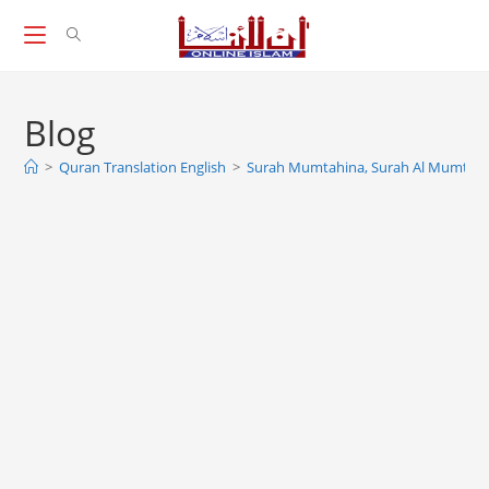
Skip
to
content
Blog
>
Quran Translation English
>
Surah Mumtahina, Surah Al Mumta