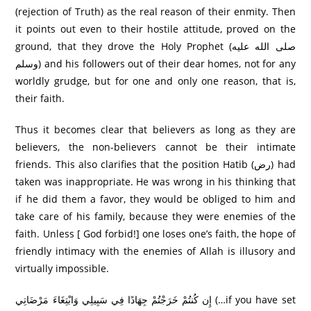
(rejection of Truth) as the real reason of their enmity. Then
it points out even to their hostile attitude, proved on the
ground, that they drove the Holy Prophet (صلى الله عليه
وسلم) and his followers out of their dear homes, not for any
worldly grudge, but for one and only one reason, that is,
their faith.
Thus it becomes clear that believers as long as they are
believers, the non-believers cannot be their intimate
friends. This also clarifies that the position Hatib (رض) had
taken was inappropriate. He was wrong in his thinking that
if he did them a favor, they would be obliged to him and
take care of his family, because they were enemies of the
faith. Unless [ God forbid!] one loses one’s faith, the hope of
friendly intimacy with the enemies of Allah is illusory and
virtually impossible.
إِن كُنتُمْ خَرَ‌جْتُمْ جِهَادًا فِي سَبِيلِي وَابْتِغَاءَ مَرْ‌ضَاتِي (…if you have set