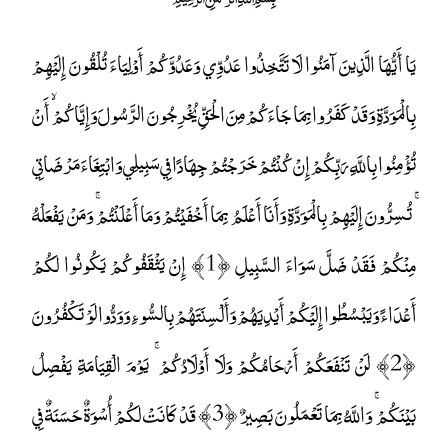
يَا أَيُّهَا الَّذِينَ آمَنُوا لَا تَتَّخِذُوا عَدُوِّي وَعَدُوَّكُمْ أَوْلِيَاءَ تُلْقُونَ إِلَيْهِمْ
بِالْمَوَدَّةِ وَقَدْ كَفَرُوا بِمَا جَاءَكُمْ مِنَ الْحَقِّ يُخْرِجُونَ الرَّسُولَ وَإِيَّاكُمْ ۙ أَنْ
تُؤْمِنُوا بِاللَّهِ رَبِّكُمْ إِنْ كُنْتُمْ خَرَجْتُمْ جِهَادًا فِي سَبِيلِي وَابْتِغَاءَ مَرْضَاتِي
ۚ تُسِرُّونَ إِلَيْهِمْ بِالْمَوَدَّةِ وَأَنَا أَعْلَمُ بِمَا أَخْفَيْتُمْ وَمَا أَعْلَنْتُمْ ۚ وَمَنْ يَفْعَلْهُ
مِنْكُمْ فَقَدْ ضَلَّ سَوَاءَ السَّبِيلِ ﴿1﴾ إِنْ يَثْقَفُوكُمْ يَكُونُوا لَكُمْ
أَعْدَاءً وَيَبْسُطُوا إِلَيْكُمْ أَيْدِيَهُمْ وَأَلْسِنَتَهُمْ بِالسُّوءِ وَوَدُّوا لَوْ تَكْفُرُونَ
﴿2﴾ لَنْ تَنْفَعَكُمْ أَرْحَامُكُمْ وَلَا أَوْلَادُكُمْ ۚ يَوْمَ الْقِيَامَةِ يَفْصِلُ
بَيْنَكُمْ ۚ وَاللَّهُ بِمَا تَعْمَلُونَ بَصِيرٌ ﴿3﴾ قَدْ كَانَتْ لَكُمْ أُسْوَةٌ حَسَنَةٌ فِي