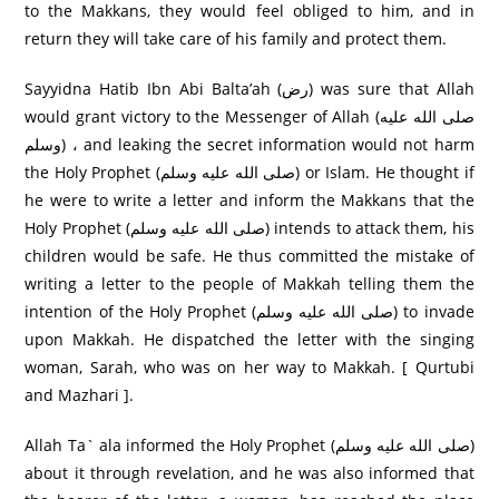
to the Makkans, they would feel obliged to him, and in
return they will take care of his family and protect them.
Sayyidna Hatib Ibn Abi Balta’ah (رض) was sure that Allah
would grant victory to the Messenger of Allah (صلى الله عليه
وسلم) ، and leaking the secret information would not harm
the Holy Prophet (صلى الله عليه وسلم) or Islam. He thought if
he were to write a letter and inform the Makkans that the
Holy Prophet (صلى الله عليه وسلم) intends to attack them, his
children would be safe. He thus committed the mistake of
writing a letter to the people of Makkah telling them the
intention of the Holy Prophet (صلى الله عليه وسلم) to invade
upon Makkah. He dispatched the letter with the singing
woman, Sarah, who was on her way to Makkah. [ Qurtubi
and Mazhari ].
Allah Ta` ala informed the Holy Prophet (صلى الله عليه وسلم)
about it through revelation, and he was also informed that