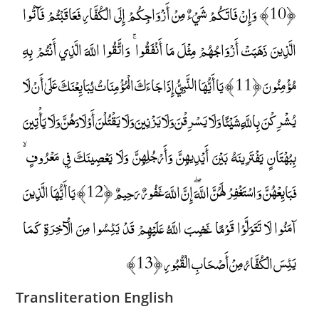
﴿10﴾ وَإِنْ فَاتَكُمْ شَيْءٌ مِنْ أَزْوَاجِكُمْ إِلَى الْكُفَّارِ فَعَاقَبْتُمْ فَآتُوا
الَّذِينَ ذَهَبَتْ أَزْوَاجُهُمْ مِثْلَ مَا أَنْفَقُوا ۚ وَاتَّقُوا اللَّهَ الَّذِي أَنْتُمْ بِهِ
مُؤْمِنُونَ ﴿11﴾ يَا أَيُّهَا النَّبِيُّ إِذَا جَاءَكَ الْمُؤْمِنَاتُ يُبَايِعْنَكَ عَلَىٰ أَنْ لَا
يُشْرِكْنَ بِاللَّهِ شَيْئًا وَلَا يَسْرِقْنَ وَلَا يَزْنِينَ وَلَا يَقْتُلْنَ أَوْلَادَهُنَّ وَلَا يَأْتِينَ
بِبُهْتَانٍ يَفْتَرِينَهُ بَيْنَ أَيْدِيهِنَّ وَأَرْجُلِهِنَّ وَلَا يَعْصِينَكَ فِي مَعْرُوفٍ ۙ
فَبَايِعْهُنَّ وَاسْتَغْفِرْ لَهُنَّ اللَّهَ ۖ إِنَّ اللَّهَ غَفُورٌ رَحِيمٌ ﴿12﴾ يَا أَيُّهَا الَّذِينَ
آمَنُوا لَا تَتَوَلَّوْا قَوْمًا غَضِبَ اللَّهُ عَلَيْهِمْ قَدْ يَئِسُوا مِنَ الْآخِرَةِ كَمَا
يَئِسَ الْكُفَّارُ مِنْ أَصْحَابِ الْقُبُورِ ﴿13﴾
Transliteration English