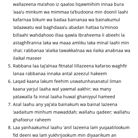
wallazeena ma’ahoo iz qaaloo liqawmihim innaa bura
‘aaa’u minkum wa mimmaa ta’budoona min doonil laahi
kafarnaa bikum wa badaa bainanaa wa bainakumul
‘adaawatu wal baghdaaa’u abadan hattaa tu’minoo
billaahi wahdahooo illaa qawla Ibraheema li abeehi la
astaghfiranna laka wa maaa amliku laka minal laahi min
shai; rabbanaa ‘alaika tawakkalnaa wa ilaika anabnaa wa
ilaikal maseer
Rabbana laa taj’alnaa fitnatal lillazeena kafaroo waghfir
lanaa rabbanaa innaka antal azeezul hakeem
Laqad kaana lakum feehim uswatunhasanatul liman
kaana yarjul laaha wal yawmal aakhir; wa many
yatawalla fa innal laaha huwal ghaniyyul hameed
Asal laahu any yaj’ala bainakum wa bainal lazeena
‘aadaitum minhum mawaddah; wallahu qadeer; wallahu
ghafoorur raheem
Laa yanhaakumul laahu ‘anil lazeena lam yuqaatilookum
fid deeni wa lam yukhrijookum min diyaarikum an