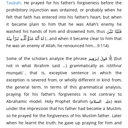
Taubah
. He prayed for his father’s forgiveness before the
prohibitory injunction was ordained, or probably when he
felt that faith has entered into his father’s heart, but when
it became plain to him that he was Allah’s enemy he
washed his hands of him and disowned him, thus فَلَمَّا تَبَيَّنَ
لَهُ أَنَّهُ عَدُوٌّ لِّلَّـهِ تَبَرَّ‌أَ مِنْهُ (…and when it became clear to him that
he was an enemy of Allah, he renounced him….9:114)
Some of the scholars analyze the phrase اِلَّا قَولَ اِبرٰھِیمَ (but
not in what Ibrahim said …) grammatically as istithna’
munqati`, that is, exceptive sentence in which the
exception is severed from, or wholly different in kind from,
the general term. In terms of this grammatical analysis,
praying for his father’s forgiveness is not contrary to
Abrahamic model. Holy Prophet Ibrahim (علیہ السلام) was
under the impression that his father had become a Muslim,
so he prayed for the forgiveness of his Muslim father. Later
when he learnt the truth, he gave up praying for him and