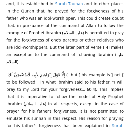
and, it is established in
Surah Taubah
and in other places
in the Qur’an that, he prayed for the forgiveness of his
father who was an idol-worshipper. This could create doubt
that, in pursuance of the command of Allah to follow the
example of Prophet Ibrahim (علیہ السلام) is permitted to pray
for the forgiveness of one’s parents or other relatives who
are idol-worshippers. But the later part of Verse [ 4] makes
an exception to the command of following Ibrahim (علیہ
السلام) .
إِلَّا قَوْلَ إِبْرَ‌اهِيمَ لِأَبِيهِ لَأَسْتَغْفِرَ‌نَّ لَكَ (…but [ his example is ] not [
to be followed ] in what Ibrahim said to his father, “I will
pray to my Lord for your forgiveness… 60:4). This implies
that it is imperative to follow the model of Holy Prophet
Ibrahim (علیہ السلام) in all respects, except in the case of
prayer for his father’s forgiveness. It is not permitted to
emulate his sunnah in this respect. His reason for praying
for his father’s forgiveness has been explained in
Surah