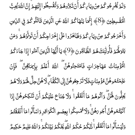
وَلَمْ يُخْرِجُوكُمْ مِنْ دِيَارِكُمْ أَنْ تَبَرُّوهُمْ وَتُقْسِطُوا إِلَيْهِمْ ۚ إِنَّ اللَّهَ يُحِبُّ
الْمُقْسِطِينَ ﴿8﴾ إِنَّمَا يَنْهَاكُمُ اللَّهُ عَنِ الَّذِينَ قَاتَلُوكُمْ فِي الدِّينِ
وَأَخْرَجُوكُمْ مِنْ دِيَارِكُمْ وَظَاهَرُوا عَلَىٰ إِخْرَاجِكُمْ أَنْ تَوَلَّوْهُمْ ۚ وَمَنْ
يَتَوَلَّهُمْ فَأُولَٰئِكَ هُمُ الظَّالِمُونَ ﴿9﴾ يَا أَيُّهَا الَّذِينَ آمَنُوا إِذَا جَاءَكُمُ
الْمُؤْمِنَاتُ مُهَاجِرَاتٍ فَامْتَحِنُوهُنَّ ۖ اللَّهُ أَعْلَمُ بِإِيمَانِهِنَّ ۖ فَإِنْ
عَلِمْتُمُوهُنَّ مُؤْمِنَاتٍ فَلَا تَرْجِعُوهُنَّ إِلَى الْكُفَّارِ ۖ لَا هُنَّ حِلٌّ لَهُمْ وَلَا هُمْ
يَحِلُّونَ لَهُنَّ ۖ وَآتُوهُمْ مَا أَنْفَقُوا ۚ وَلَا جُنَاحَ عَلَيْكُمْ أَنْ تَنْكِحُوهُنَّ إِذَا
آتَيْتُمُوهُنَّ أُجُورَهُنَّ ۚ وَلَا تُمْسِكُوا بِعِصَمِ الْكَوَافِرِ وَاسْأَلُوا مَا أَنْفَقْتُمْ
وَلْيَسْأَلُوا مَا أَنْفَقُوا ۚ ذَٰلِكُمْ حُكْمُ اللَّهِ ۖ يَحْكُمُ بَيْنَكُمْ ۚ وَاللَّهُ عَلِيمٌ حَكِيمٌ