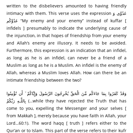
written to the disbelievers amounted to having friendly
intimacy with them. This verse uses the expression عَدُوِّی وَ
عَدُوَّکُم “My enemy and your enemy” instead of kuffar [
infidels ] presumably to indicate the underlying cause of
the injunction, in that hopes of friendship from your enemy
and Allah’s enemy are illusory. It needs to be avoided.
Furthermore, this expression is an indication that an infidel,
as long as he is an infidel, can never be a friend of a
Muslim as long as he is a Muslim. An infidel is the enemy of
Allah, whereas a Muslim loves Allah. How can there be an
intimate friendship between the two?
وَقَدْ كَفَرُ‌وا بِمَا جَاءَكُم مِّنَ الْحَقِّ يُخْرِ‌جُونَ الرَّ‌سُولَ وَإِيَّاكُمْ ۙ أَن تُؤْمِنُوا
بِاللَّـهِ رَ‌بِّكُمْ (…while they have rejected the Truth that has
come to you, expelling the Messenger and your selves [
from Makkah ], merely because you have faith in Allah, your
Lord…60:1). The word haqq [ truth ] refers either to the
Qur’an or to Islam. This part of the verse refers to their kufr