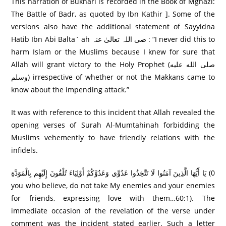
This narration of Bukhari is recorded in the Book of Mghazi:
The Battle of Badr, as quoted by Ibn Kathir ]. Some of the
versions also have the additional statement of Sayyidna
Hatib Ibn Abi Balta` ah ضی اللہ تعالیٰ عنہ : “I never did this to
harm Islam or the Muslims because I knew for sure that
Allah will grant victory to the Holy Prophet (صلى الله عليه
وسلم) irrespective of whether or not the Makkans came to
know about the impending attack.”
It was with reference to this incident that Allah revealed the
opening verses of Surah Al-Mumtahinah forbidding the
Muslims vehemently to have friendly relations with the
infidels.
يَا أَيُّهَا الَّذِينَ آمَنُوا لَا تَتَّخِذُوا عَدُوِّي وَعَدُوَّكُمْ أَوْلِيَاءَ تُلْقُونَ إِلَيْهِم بِالْمَوَدَّةِ (0
you who believe, do not take My enemies and your enemies
for friends, expressing love with them…60:1). The
immediate occasion of the revelation of the verse under
comment was the incident stated earlier. Such a letter