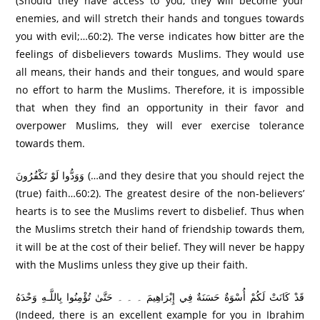
(Should they have access to you, they will become your
enemies, and will stretch their hands and tongues towards
you with evil;…60:2). The verse indicates how bitter are the
feelings of disbelievers towards Muslims. They would use
all means, their hands and their tongues, and would spare
no effort to harm the Muslims. Therefore, it is impossible
that when they find an opportunity in their favor and
overpower Muslims, they will ever exercise tolerance
towards them.
وَوَدُّوا لَوْ تَكْفُرُ‌ونَ (…and they desire that you should reject the
(true) faith…60:2). The greatest desire of the non-believers’
hearts is to see the Muslims revert to disbelief. Thus when
the Muslims stretch their hand of friendship towards them,
it will be at the cost of their belief. They will never be happy
with the Muslims unless they give up their faith.
قَدْ كَانَتْ لَكُمْ أُسْوَةٌ حَسَنَةٌ فِي إِبْرَ‌اهِيمَ ۔ ۔ ۔ حَتَّىٰ تُؤْمِنُوا بِاللَّـهِ وَحْدَهُ
(Indeed, there is an excellent example for you in Ibrahim