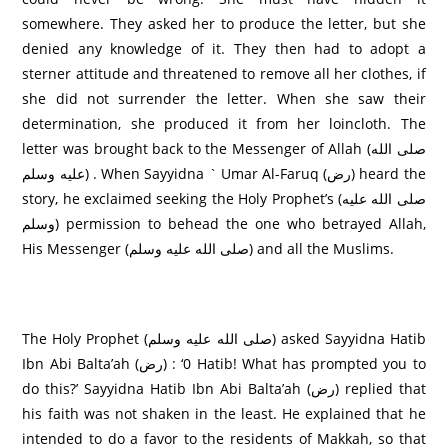
somewhere. They asked her to produce the letter, but she
denied any knowledge of it. They then had to adopt a
sterner attitude and threatened to remove all her clothes, if
she did not surrender the letter. When she saw their
determination, she produced it from her loincloth. The
letter was brought back to the Messenger of Allah (صلى الله
عليه وسلم) . When Sayyidna ` Umar Al-Faruq (رض) heard the
story, he exclaimed seeking the Holy Prophet’s (صلى الله عليه
وسلم) permission to behead the one who betrayed Allah,
His Messenger (صلى الله عليه وسلم) and all the Muslims.
The Holy Prophet (صلى الله عليه وسلم) asked Sayyidna Hatib
Ibn Abi Balta’ah (رض) : ‘0 Hatib! What has prompted you to
do this?’ Sayyidna Hatib Ibn Abi Balta’ah (رض) replied that
his faith was not shaken in the least. He explained that he
intended to do a favor to the residents of Makkah, so that