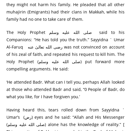
they might not harm his family. He pleaded that all other
muhajirin (Emigrants) had their clans in Makkah, while his
family had no one to take care of them.
The Holy Prophet صلى الله عليه وسلم said to his
Companions: “He has told you the truth.” Sayyidna ` Umar
Al-Faruq رضی الله تعالیٰ عنه was not convinced on account
of his zeal of faith, and repeated his request to kill him. The
Holy Prophet (صلى الله عليه وسلم) put forward more
compelling arguments. He said:
‘He attended Badr. What can I tell you, perhaps Allah looked
at those who attended Badr and said, “0 People of Badr, do
what you like, for I have forgiven you.’
Having heard this, tears rolled down from Sayyidna `
Umar’s (رض) eyes and he said: “Allah and His Messenger
(صلى الله عليه وسلم) alone has the knowledge of reality.” [