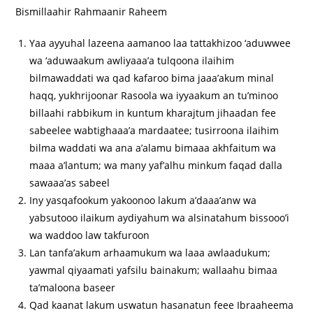
Bismillaahir Rahmaanir Raheem
Yaa ayyuhal lazeena aamanoo laa tattakhizoo ‘aduwwee
wa ‘aduwaakum awliyaaa’a tulqoona ilaihim
bilmawaddati wa qad kafaroo bima jaaa’akum minal
haqq, yukhrijoonar Rasoola wa iyyaakum an tu’minoo
billaahi rabbikum in kuntum kharajtum jihaadan fee
sabeelee wabtighaaa’a mardaatee; tusirroona ilaihim
bilma waddati wa ana a’alamu bimaaa akhfaitum wa
maaa a’lantum; wa many yaf’alhu minkum faqad dalla
sawaaa’as sabeel
Iny yasqafookum yakoonoo lakum a’daaa’anw wa
yabsutooo ilaikum aydiyahum wa alsinatahum bissooo’i
wa waddoo law takfuroon
Lan tanfa’akum arhaamukum wa laaa awlaadukum;
yawmal qiyaamati yafsilu bainakum; wallaahu bimaa
ta’maloona baseer
Qad kaanat lakum uswatun hasanatun feee Ibraaheema