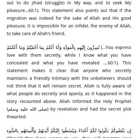
out to do jihad (struggle) in My way, and to seek My
pleasure…60:1). This statement also points out that if the
migration was indeed for the sake of Allah and His good
pleasure, it is impossible for an infidel, the enemy of Allah,
to take care of Allah’s friend.
تُسِرُّ‌ونَ إِلَيْهِم بِالْمَوَدَّةِ وَأَنَا أَعْلَمُ بِمَا أَخْفَيْتُمْ وَمَا أَعْلَنتُمْ (…You express
love with them secretly, while I know what you have
concealed and what you have revealed ….60:1). This
statement makes it clear that anyone who secretly
maintains a friendly intimacy with the unbelievers should
not think that it will remain secret. Allah is fully aware of
what people do secretly and openly, as it happened in the
story recounted above. Allah informed the Holy Prophet
(صلى الله عليه وسلم) by revelation and had the secret plot
thwarted.
إِن يَثْقَفُوكُمْ يَكُونُوا لَكُمْ أَعْدَاءً وَيَبْسُطُوا إِلَيْكُمْ أَيْدِيَهُمْ وَأَلْسِنَتَهُم بِالسُّوءِ