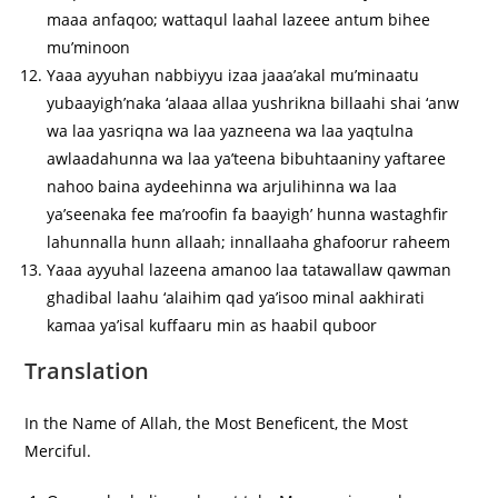
maaa anfaqoo; wattaqul laahal lazeee antum bihee
mu’minoon
Yaaa ayyuhan nabbiyyu izaa jaaa’akal mu’minaatu
yubaayigh’naka ‘alaaa allaa yushrikna billaahi shai ‘anw
wa laa yasriqna wa laa yazneena wa laa yaqtulna
awlaadahunna wa laa ya’teena bibuhtaaniny yaftaree
nahoo baina aydeehinna wa arjulihinna wa laa
ya’seenaka fee ma’roofin fa baayigh’ hunna wastaghfir
lahunnalla hunn allaah; innallaaha ghafoorur raheem
Yaaa ayyuhal lazeena amanoo laa tatawallaw qawman
ghadibal laahu ‘alaihim qad ya’isoo minal aakhirati
kamaa ya’isal kuffaaru min as haabil quboor
Translation
In the Name of Allah, the Most Beneficent, the Most
Merciful.