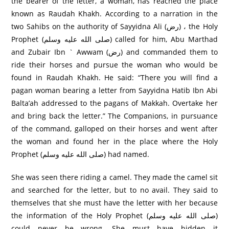
the bearer of the letter, a woman, has reached the place
known as Raudah Khakh. According to a narration in the
two Sahibs on the authority of Sayyidna Ali (رض) ، the Holy
Prophet (صلى الله عليه وسلم) called for him, Abu Marthad
and Zubair Ibn ` Awwam (رض) and commanded them to
ride their horses and pursue the woman who would be
found in Raudah Khakh. He said: “There you will find a
pagan woman bearing a letter from Sayyidna Hatib Ibn Abi
Balta’ah addressed to the pagans of Makkah. Overtake her
and bring back the letter.” The Companions, in pursuance
of the command, galloped on their horses and went after
the woman and found her in the place where the Holy
Prophet (صلى الله عليه وسلم) had named.
She was seen there riding a camel. They made the camel sit
and searched for the letter, but to no avail. They said to
themselves that she must have the letter with her because
the information of the Holy Prophet (صلى الله عليه وسلم)
could never be wrong. She must have hidden it