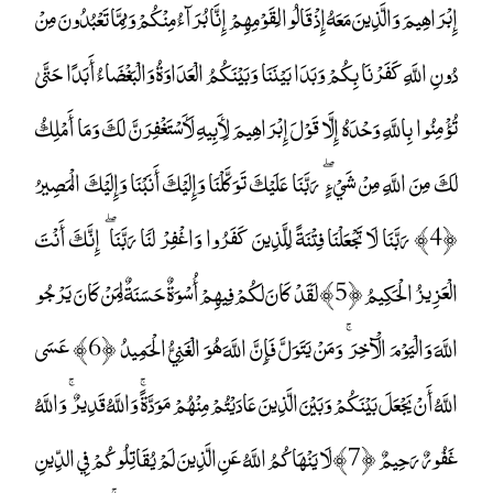
إِبْرَاهِيمَ وَالَّذِينَ مَعَهُ إِذْ قَالُوا لِقَوْمِهِمْ إِنَّا بُرَآءُ مِنْكُمْ وَمِمَّا تَعْبُدُونَ مِنْ
دُونِ اللَّهِ كَفَرْنَا بِكُمْ وَبَدَا بَيْنَنَا وَبَيْنَكُمُ الْعَدَاوَةُ وَالْبَغْضَاءُ أَبَدًا حَتَّىٰ
تُؤْمِنُوا بِاللَّهِ وَحْدَهُ إِلَّا قَوْلَ إِبْرَاهِيمَ لِأَبِيهِ لَأَسْتَغْفِرَنَّ لَكَ وَمَا أَمْلِكُ
لَكَ مِنَ اللَّهِ مِنْ شَيْءٍ ۖ رَبَّنَا عَلَيْكَ تَوَكَّلْنَا وَإِلَيْكَ أَنَبْنَا وَإِلَيْكَ الْمَصِيرُ
﴿4﴾ رَبَّنَا لَا تَجْعَلْنَا فِتْنَةً لِلَّذِينَ كَفَرُوا وَاغْفِرْ لَنَا رَبَّنَا ۖ إِنَّكَ أَنْتَ
الْعَزِيزُ الْحَكِيمُ ﴿5﴾ لَقَدْ كَانَ لَكُمْ فِيهِمْ أُسْوَةٌ حَسَنَةٌ لِمَنْ كَانَ يَرْجُو
اللَّهَ وَالْيَوْمَ الْآخِرَ ۚ وَمَنْ يَتَوَلَّ فَإِنَّ اللَّهَ هُوَ الْغَنِيُّ الْحَمِيدُ ﴿6﴾ عَسَى
اللَّهُ أَنْ يَجْعَلَ بَيْنَكُمْ وَبَيْنَ الَّذِينَ عَادَيْتُمْ مِنْهُمْ مَوَدَّةً ۚ وَاللَّهُ قَدِيرٌ ۚ وَاللَّهُ
غَفُورٌ رَحِيمٌ ﴿7﴾ لَا يَنْهَاكُمُ اللَّهُ عَنِ الَّذِينَ لَمْ يُقَاتِلُوكُمْ فِي الدِّينِ