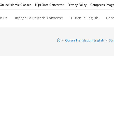
Online Islamic Classes
Hijri Date Converter
Privacy Policy
Compress Imag
t Us
Inpage To Unicode Converter
Quran In English
Dona
>
Quran Translation English
>
Sur