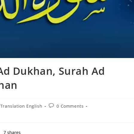
Ad Dukhan, Surah Ad
khan
Post
Translation English
0 Comments
comments:
7
shares