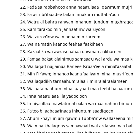
Fada’aa rabbahooo anna haaa’ulaaa’i qawmum mujr
Fa asri bi’ibaadee lailan innakum muttaba’oon
Watrukil bahra rahwan innahum jundum mughraqo
Kam tarakoo min jannaatinw wa ‘uyoon
Wa zuroo’inw wa maqaa min kareem
Wa na’matin kaanoo feehaa faakiheen
Kazaalika wa awrasnaahaa qawman aakhareen
Famaa bakat ‘alaihimus samaaa’u wal ardu wa maa
Wa laqad najjainaa Baneee Israaa’eela minal’azaabi
Min Fir’awn; innahoo kaana ‘aaliyam minal musrifee
Wa laqadikh tarnaahum ‘alaa ‘ilmin ‘alal ‘aalameen
Wa aatainaahum minal aayaati maa feehi balaaa’u
Inna haaa’ulaaa’i la yaqooloon
In hiya illaa mawtatunal oolaa wa maa nahnu bimun
Fa’too bi aabaaa’inaaa inkuntum saadiqeen
Ahum khayrun am qawmu Tubba’inw wallazeena min
Wa maa khalaqnas samaawaati wal arda wa maa bai