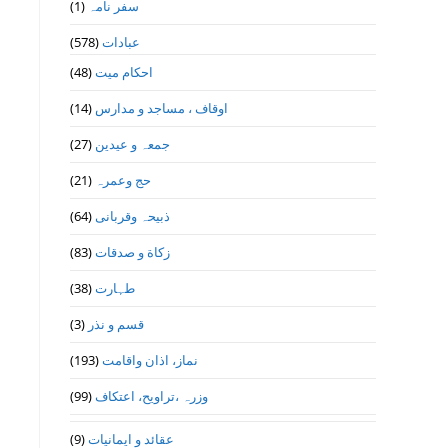
(1)
سفر نامہ
(578)
عبادات
(48)
احکام میت
(14)
اوقاف ، مساجد و مدارس
(27)
جمعہ و عیدین
(21)
حج وعمرہ
(64)
ذبیحہ وقربانی
(83)
زکاة و صدقات
(38)
طہارت
(3)
قسم و نذر
(193)
نماز، اذان واقامت
(99)
وزرہ ،تراويح، اعتكاف
(9)
عقائد و ایمانیات