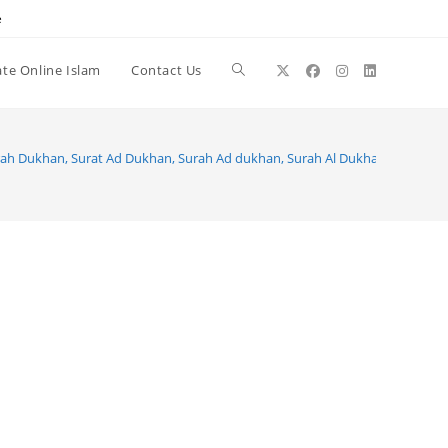
e
te Online Islam
Contact Us
Toggle
website
ah Dukhan, Surat Ad Dukhan, Surah Ad dukhan, Surah Al Dukhan
search