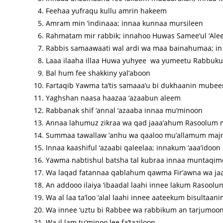
Feehaa yufraqu kullu amrin hakeem
Amram min ‘indinaaa; innaa kunnaa mursileen
Rahmatam mir rabbik; innahoo Huwas Samee’ul ‘Al
Rabbis samaawaati wal ardi wa maa bainahumaa; i
Laaa ilaaha illaa Huwa yuhyee wa yumeetu Rabbuk
Bal hum fee shakkiny yal’aboon
Fartaqib Yawma ta’tis samaaa’u bi dukhaanin mubee
Yaghshan naasa haazaa ‘azaabun aleem
Rabbanak shif ‘annal ‘azaaba innaa mu’minoon
Annaa lahumuz zikraa wa qad jaaa’ahum Rasoolum
Summaa tawallaw ‘anhu wa qaaloo mu’allamum maj
Innaa kaashiful ‘azaabi qaleelaa; innakum ‘aaa’idoon
Yawma nabtishul batsha tal kubraa innaa muntaqi
Wa laqad fatannaa qablahum qawma Fir’awna wa ja
An addooo ilaiya ‘ibaadal laahi innee lakum Rasool
Wa al laa ta’loo ‘alal laahi innee aateekum bisultaa
Wa innee ‘uztu bi Rabbee wa rabbikum an tarjumoo
Wa il lam tu’minoo lee fa’taziloon