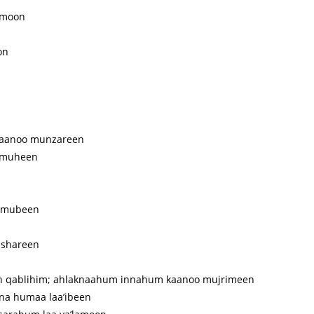
imoon
on
 kaanoo munzareen
l muheen
n
m mubeen
 shareen
 qablihim; ahlaknaahum innahum kaanoo mujrimeen
na humaa laa’ibeen