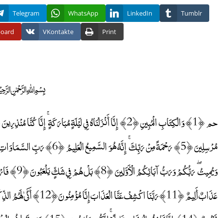
Telegram
WhatsApp
LinkedIn
Tumblr
board
VKontakte
Print
﷽