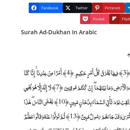
Facebook
Twitter
Pinterest
Pocket
Flip
Surah Ad-Dukhan In Arabic
حم ﴿1﴾ وَالْكِتَابِ الْمُبِينِ ﴿2﴾ إِنَّا أَنْزَلْنَاهُ فِي لَيْلَةٍ مُبَارَكَةٍ ۚ إِنَّا كُنَّا مُنْذِرِينَ ﴿3﴾ فِيهَا يُفْرَقُ كُلُّ أَمْرٍ حَكِيمٍ ﴿4﴾ أَمْرًا مِنْ عِنْدِنَا ۚ إِنَّا كُنَّا
مُرْسِلِينَ ﴿5﴾ رَحْمَةً مِنْ رَبِّكَ ۚ إِنَّهُ هُوَ السَّمِيعُ الْعَلِيمُ ﴿6﴾ رَبِّ السَّمَاوَاتِ وَالْأَرْضِ وَمَا بَيْنَهُمَا ۖ إِنْ كُنْتُمْ مُوقِنِينَ ﴿7﴾ لَا إِلَٰهَ إِلَّا هُوَ يُحْيِي
وَيُمِيتُ ۖ رَبُّكُمْ وَرَبُّ آبَائِكُمُ الْأَوَّلِينَ ﴿8﴾ بَلْ هُمْ فِي شَكٍّ يَلْعَبُونَ ﴿9﴾ فَارْتَقِبْ يَوْمَ تَأْتِي السَّمَاءُ بِدُخَانٍ مُبِينٍ ﴿10﴾ يَغْشَى النَّاسَ ۖ هَٰذَا
عَذَابٌ أَلِيمٌ ﴿11﴾ رَبَّنَا اكْشِفْ عَنَّا الْعَذَابَ إِنَّا مُؤْمِنُونَ ﴿12﴾ أَنَّىٰ لَهُمُ الذِّكْرَىٰ وَقَدْ جَاءَهُمْ رَسُولٌ مُبِينٌ ﴿13﴾ ثُمَّ تَوَلَّوْا عَنْهُ وَقَالُوا مُعَلَّمٌ