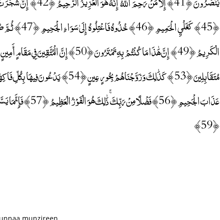
﴿59﴾
 kunnaa munzireen