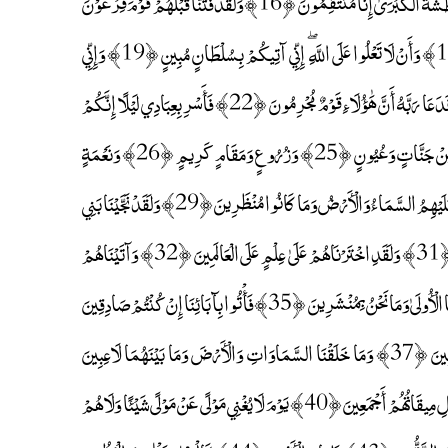
مَجْنُونٌ ﴿14﴾ إِنَّا كَاشِفُو الْعَذَابِ قَلِيلًا ۚ إِنَّكُمْ عَائِدُونَ ﴿15﴾ يَوْمَ نَبْطِشُ الْبَطْشَةَ الْكُبْرَىٰ إِنَّا مُنْتَقِمُونَ ﴿16﴾ وَلَقَدْ فَتَنَّا قَبْلَهُمْ قَوْمَ فِرْعَوْنَ
وَجَاءَهُمْ رَسُولٌ كَرِيمٌ ﴿17﴾ أَنْ أَدُّوا إِلَيَّ عِبَادَ اللَّهِ ۖ إِنِّي لَكُمْ رَسُولٌ أَمِينٌ ﴿18﴾ وَأَنْ لَا تَعْلُوا عَلَى اللَّهِ ۖ إِنِّي آتِيكُمْ بِسُلْطَانٍ مُبِينٍ ﴿19﴾ وَإِنِّي
عُذْتُ بِرَبِّي وَرَبِّكُمْ أَنْ تَرْجُمُونِ ﴿20﴾ وَإِنْ لَمْ تُؤْمِنُوا لِي فَاعْتَزِلُونِ ﴿21﴾ فَدَعَا رَبَّهُ أَنَّ هَٰؤُلَاءِ قَوْمٌ مُجْرِمُونَ ﴿22﴾ فَأَسْرِ بِعِبَادِي لَيْلًا إِنَّكُمْ
مُتَّبَعُونَ ﴿23﴾ وَاتْرُكِ الْبَحْرَ رَهْوًا ۖ إِنَّهُمْ جُنْدٌ مُغْرَقُونَ ﴿24﴾ كَمْ تَرَكُوا مِنْ جَنَّاتٍ وَعُيُونٍ ﴿25﴾ وَزُرُوعٍ وَمَقَامٍ كَرِيمٍ ﴿26﴾ وَنَعْمَةٍ
كَانُوا فِيهَا فَاكِهِينَ ﴿27﴾ كَذَٰلِكَ ۖ وَأَوْرَثْنَاهَا قَوْمًا آخَرِينَ ﴿28﴾ فَمَا بَكَتْ عَلَيْهِمُ السَّمَاءُ وَالْأَرْضُ وَمَا كَانُوا مُنْظَرِينَ ﴿29﴾ وَلَقَدْ نَجَّيْنَا بَنِي
إِسْرَائِيلَ مِنَ الْعَذَابِ الْمُهِينِ ﴿30﴾ مِنْ فِرْعَوْنَ ۚ إِنَّهُ كَانَ عَالِيًا مِنَ الْمُسْرِفِينَ ﴿31﴾ وَلَقَدِ اخْتَرْنَاهُمْ عَلَىٰ عِلْمٍ عَلَى الْعَالَمِينَ ﴿32﴾ وَآتَيْنَاهُمْ
مِنَ الْآيَاتِ مَا فِيهِ بَلَاءٌ مُبِينٌ ﴿33﴾ إِنَّ هَٰؤُلَاءِ لَيَقُولُونَ ﴿34﴾ إِنْ هِيَ إِلَّا مَوْتَتُنَا الْأُولَىٰ وَمَا نَحْنُ بِمُنْشَرِينَ ﴿35﴾ فَأْتُوا بِآبَائِنَا إِنْ كُنْتُمْ صَادِقِينَ
﴿36﴾ أَهُمْ خَيْرٌ أَمْ قَوْمُ تُبَّعٍ وَالَّذِينَ مِنْ قَبْلِهِمْ ۚ أَهْلَكْنَاهُمْ ۖ إِنَّهُمْ كَانُوا مُجْرِمِينَ ﴿37﴾ وَمَا خَلَقْنَا السَّمَاوَاتِ وَالْأَرْضَ وَمَا بَيْنَهُمَا لَاعِبِينَ
﴿38﴾ مَا خَلَقْنَاهُمَا إِلَّا بِالْحَقِّ وَلَٰكِنَّ أَكْثَرَهُمْ لَا يَعْلَمُونَ ﴿39﴾ إِنَّ يَوْمَ الْفَصْلِ مِيقَاتُهُمْ أَجْمَعِينَ ﴿40﴾ يَوْمَ لَا يُغْنِي مَوْلًى عَنْ مَوْلًى شَيْئًا وَلَا هُمْ