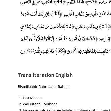
يُنْصَرُونَ ﴿41﴾ إِلَّا مَنْ رَحِمَ اللَّهُ ۚ إِنَّهُ هُوَ الْعَزِيزُ الرَّحِيمُ ﴿42﴾ إِنَّ شَجَرَتَ الزَّقُّومِ ﴿43﴾ طَعَامُ الْأَثِيمِ ﴿44﴾ كَالْمُهْلِ يَغْلِي فِي الْبُطُونِ
﴿45﴾ كَغَلْيِ الْحَمِيمِ ﴿46﴾ خُذُوهُ فَاعْتِلُوهُ إِلَىٰ سَوَاءِ الْجَحِيمِ ﴿47﴾ ثُمَّ صُبُّوا فَوْقَ رَأْسِهِ مِنْ عَذَابِ الْحَمِيمِ ﴿48﴾ ذُقْ إِنَّكَ أَنْتَ الْعَزِيزُ
الْكَرِيمُ ﴿49﴾ إِنَّ هَٰذَا مَا كُنْتُمْ بِهِ تَمْتَرُونَ ﴿50﴾ إِنَّ الْمُتَّقِينَ فِي مَقَامٍ أَمِينٍ ﴿51﴾ فِي جَنَّاتٍ وَعُيُونٍ ﴿52﴾ يَلْبَسُونَ مِنْ سُنْدُسٍ وَإِسْتَبْرَقٍ
مُتَقَابِلِينَ ﴿53﴾ كَذَٰلِكَ وَزَوَّجْنَاهُمْ بِحُورٍ عِينٍ ﴿54﴾ يَدْعُونَ فِيهَا بِكُلِّ فَاكِهَةٍ آمِنِينَ ﴿55﴾ لَا يَذُوقُونَ فِيهَا الْمَوْتَ إِلَّا الْمَوْتَةَ الْأُولَىٰ ۖ وَوَقَاهُمْ
عَذَابَ الْجَحِيمِ ﴿56﴾ فَضْلًا مِنْ رَبِّكَ ۚ ذَٰلِكَ هُوَ الْفَوْزُ الْعَظِيمُ ﴿57﴾ فَإِنَّمَا يَسَّرْنَاهُ بِلِسَانِكَ لَعَلَّهُمْ يَتَذَكَّرُونَ ﴿58﴾ فَارْتَقِبْ إِنَّهُمْ مُرْتَقِبُونَ
Transliteration English
Bismillaahir Rahmaanir Raheem
Haa Meeem
Wal Kitaabil Mubeen
Innaaa anzalnaahu fee lailatim mubaarakah; innaa