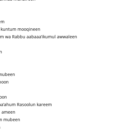
eem
n kuntum mooqineen
um wa Rabbu aabaaa’ikumul awwaleen
n
 mubeen
noon
moon
aa’ahum Rasoolun kareem
un ameen
nim mubeen
n