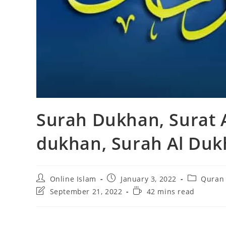
Surah Dukhan, Surat 
dukhan, Surah Al Du
Post
Post
Post
Online Islam
January 3, 2022
Quran 
author:
published:
category:
Post
Reading
September 21, 2022
42 mins read
last
time:
modified: