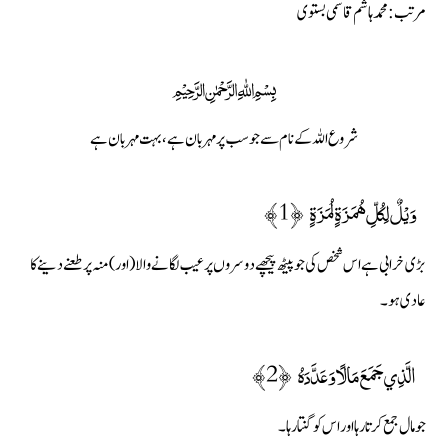
مرتب: محمد ہاشم قاسمى بستوى
﷽
شروع اللہ کے نام سے جو سب پر مہربان ہے، بہت مہربان ہے
وَيْلٌ لِكُلِّ هُمَزَةٍ لُمَزَةٍ ﴿1﴾
بڑی خرابی ہے اس شخص کی جو پیٹھ پیچھے دوسروں پر عیب لگانے والا (اور) منہ پر طعنے دینے کا
عادی ہو۔
الَّذِي جَمَعَ مَالًا وَعَدَّدَهُ ﴿2﴾
جو مال جمع کرتا رہا اور اس کو گنتا رہا۔