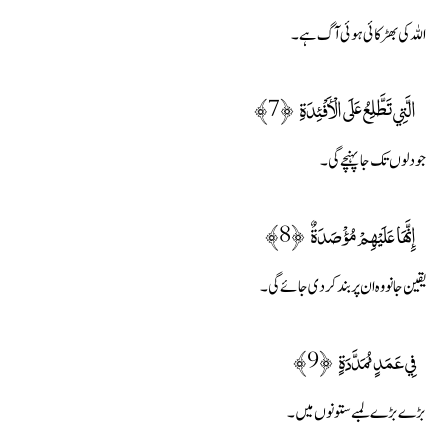
اللہ کی بھڑکائی ہوئی آگ ہے۔
الَّتِي تَطَّلِعُ عَلَى الْأَفْئِدَةِ ﴿7﴾
جو دلوں تک جاپہنچے گی۔
إِنَّهَا عَلَيْهِمْ مُؤْصَدَةٌ ﴿8﴾
یقین جانو وہ ان پر بند کردی جائے گی۔
فِي عَمَدٍ مُمَدَّدَةٍ ﴿9﴾
بڑے بڑے لمبے ستونوں میں۔