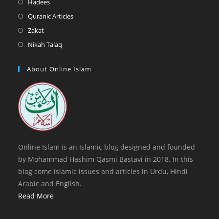
Opens
Hadees
tab
new
a
in
Opens
Quranic Articles
tab
new
a
in
Opens
Zakat
tab
new
a
in
Opens
Nikah Talaq
tab
new
a
in
tab
new
a
About Online Islam
tab
new
tab
Online Islam is an Islamic blog designed and founded
by Mohammad Hashim Qasmi Bastavi in 2018. In this
blog come islamic issues and articles in Urdu, Hindi
Arabic and English.
Read More