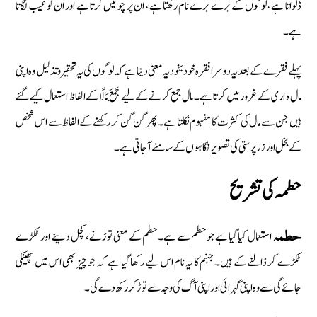
ڈلواتا ہے، لوگوں کے برے برے نام رکھتا ہے، ان پر چوٹیں کرتا ہے اور ان کو عیب لگاتا
ہے۔
پہلے فقرے کے بعد یہ دوسرا فقرہ خود بخود یہ معنی دیتا ہے کہ لوگوں کی یہ تحقیر و تذلیل وہ اپنی
مال داری کے غرور میں کرتا ہے۔ مال جمع کرنے کے لیے جَمَعَ مَالًا کے الفاظ استعمال کیے گئے
ہیں جن سے مال کی کثرت کا مفہوم نکلتا ہے۔ پھر گن گن کر رکھنے کے الفاظ سے اس شخص
کے بخل اور زر پرستی کی تصویر نگاہوں کے سامنے آجاتی ہے۔
حطمہ كى تشريح
استعمال کیا گیا ہے جو حطم سے ہے۔ حطم کے معنی توڑنے، کچل دینے اور ٹکڑے
حطمہ
ٹکڑے کر ڈالنے کے ہیں۔ جہنم کا یہ نام اس لیے رکھا گیا ہے کہ جو چیز بھی اس میں پھینکی
جائے گی سے وہ اپنی گہرائی اور اپنی آگ کی وجہ سے توڑ کر رکھ دے گی۔