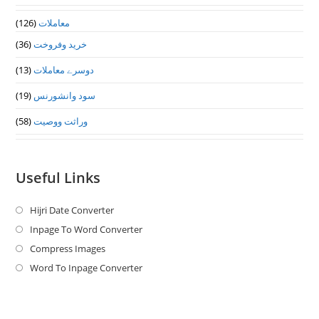
(126)
معاملات
(36)
خرید وفروخت
(13)
دوسرے معاملات
(19)
سود وانشورنس
(58)
وراثت ووصيت
Useful Links
Hijri Date Converter
Opens
in
Inpage To Word Converter
Opens
a
in
Compress Images
Opens
new
a
in
Word To Inpage Converter
Opens
tab
new
a
in
tab
new
a