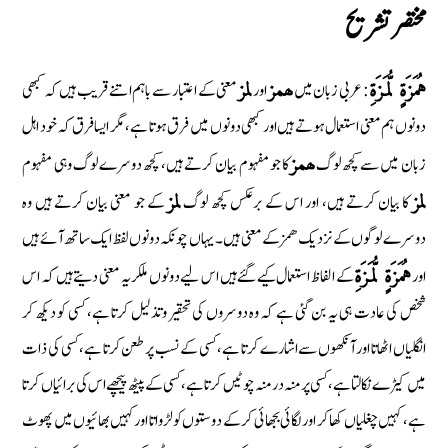
مختصر تشريح
: عربی زبان میں
اور
معنی کے اعتبار سے باہم اتنے قریب ہیں کہ کبھی
هُمَزَةٍ لُّمَزَةِ
ھمز
لمز
دونوں ہم معنی استعمال ہوتے ہیں اور کبھی دونوں میں فرق ہوتا ہے، مگر ایسا فرق کہ خود اہل
زبان میں سے کچھ لوگ
کا جو مفہوم بیان کرتے ہیں، کچھ دوسرے لوگ وہی مفہوم
ھمز
کا بیان کرتے ہیں، اور اس کے برعکس کچھ لوگ
کے جو معنی بیان کرتے ہیں وہ
لمز
لمز
دوسرے لوگوں کے نزدیک ھمز کے معنی ہیں۔ یہاں چونکہ دونوں لفظ ایک ساتھ آئے ہیں
اور
کے الفاظ استعمال کیے گئے ہیں اس لیے دونوں ملکر یہ معنی دیتے ہیں کہ اس
هُمَزَةٍ لُّمَزَةِ
شخص کی عادت ہی یہ بن گئی ہے کہ وہ دوسروں کی تحقیر و تذلیل کرتا ہے، کسی کو دیکھ کر
انگلیاں اٹھاتا اور آنکھوں سے اشارے کرتا ہے، کسی کے نسب پر طعن کرتا ہے، کسی کی ذات
میں کیڑے نکالتا ہے، کسی پر منہ در منہ چوٹیں کرتا ہے، کسی کے پیٹھ پیچھے اس کی برائیاں کرتا
ہے، کہیں چغلیاں کھا کر اور لگائی بجھائی کر کے دوستوں کو لڑواتا اور کہیں بھائیوں میں پھوٹ