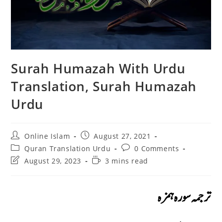
Surah Humazah With Urdu
Translation, Surah Humazah
Urdu
Post
Post
Online Islam
August 27, 2021
author:
published:
Post
Post
Quran Translation Urdu
0 Comments
category:
comments:
Post
Reading
August 29, 2023
3 mins read
last
time:
modified:
ترجمہ سورہ ہمزہ