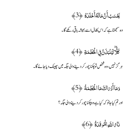
يَحْسَبُ أَنَّ مَالَهُ أَخْلَدَهُ ﴿3﴾
وہ سمجھتا ہے کہ اس کا مال اسے ہمیشہ باقی رکھے گا۔
كَلَّا ۖ لَيُنْبَذَنَّ فِي الْحُطَمَةِ ﴿4﴾
ہرگز نہیں، وہ شخص تو چکنا چور کردینے والی جگہ میں پھینک دیا جائے گا۔
وَمَا أَدْرَاكَ مَا الْحُطَمَةُ ﴿5﴾
اور تم کیا جانو کہ کیا ہے وہ چکنا چور کردینے والی جگہ ؟
نَارُ اللَّهِ الْمُوقَدَةُ ﴿6﴾