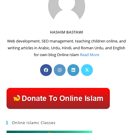
HASHIM BASTAWI
Web development, SEO management, teaching children online, and
writing articles in Arabic, Urdu, Hindi, and Roman Urdu, and English
for own blog Online Islam
Read More
Opens
Opens
Opens
Opens
in
in
in
in
a
a
a
a
new
new
new
new
tab
tab
tab
tab
Online Islamc Classes