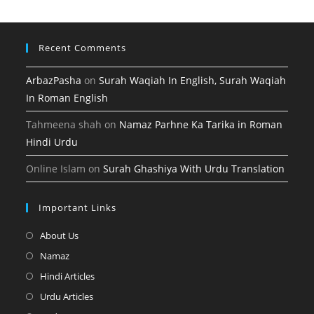
tab
new
tab
Recent Comments
ArbazPasha
on
Surah Waqiah In English, Surah Waqiah
In Roman English
Tahmeena shah
on
Namaz Parhne Ka Tarika in Roman
Hindi Urdu
Online Islam
on
Surah Ghashiya With Urdu Translation
Important Links
Opens
About Us
in
Opens
Namaz
a
in
Opens
Hindi Articles
new
a
in
Opens
Urdu Articles
tab
new
a
in