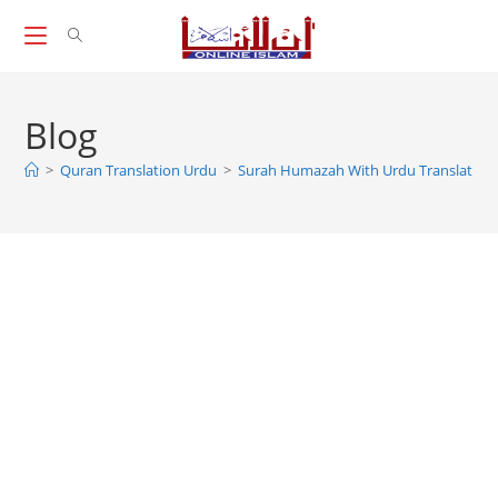
Skip
to
content
Blog
>
Quran Translation Urdu
>
Surah Humazah With Urdu Translation