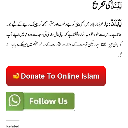
كى تشريح
لَيُنْبَذَنَّ
عربی زبان میں کسی چیز کو بےوقعت اور حقیر سمجھ کر پھینک دینے کے لیے بولا
لَيُنْبَذَنَّ:
نبذ
جاتا ہے۔ اس سے خودبخود یہ اشارہ نکلتا ہے کہ اپنی مال داری کی وجہ سے وہ دنیا میں اپنے آپ
کو بڑی چیز سمجھتا ہے، لیکن قیامت کے روز اسے حقارت کے ساتھ جہنم میں پھینک دیا جائے
گا۔
Related